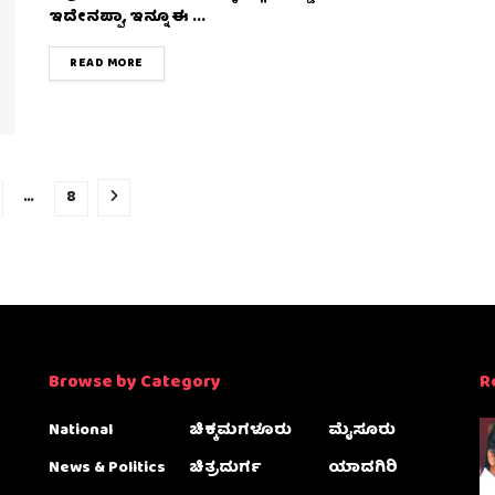
ಇದೇನಪ್ಪಾ, ಇನ್ನೂ ಈ ...
DETAILS
READ MORE
…
8
Browse by Category
R
National
ಚಿಕ್ಕಮಗಳೂರು
ಮೈಸೂರು
News & Politics
ಚಿತ್ರದುರ್ಗ
ಯಾದಗಿರಿ