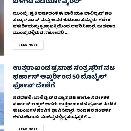
ಬೆಳಗಿದ ವಿಡಿಯೋ ವೈರಲ್
ಮುಂಬೈ: ಪ್ರತಿ ವರ್ಷದಂತೆ ಈ ಬಾರಿಯೂ ಬಾಲಿವುಡ್ ನಟ
ಸಲ್ಮಾನ್ ಖಾನ್ ಮತ್ತು ಅವರ ಕುಟುಂಬ ಸದಸ್ಯರು ಗಣೇಶ
ಚತುರ್ಥಿಯನ್ನು ಶ್ರದ್ಧಾಭಕ್ತಿಯಿಂದ ಆಚರಿಸಿದ್ದಾರೆ. ಬುಧವಾರ
ಮುಂಬೈನಲ್ಲಿರುವ ಸಹೋದರಿ ...
DETAILS
READ MORE
ಉತ್ತರಾಖಂಡ ಪ್ರವಾಹ ಸಂತ್ರಸ್ತರಿಗೆ ನಟ
ಫರ್ಹಾನ್ ಅಖ್ತರ್ರಿಂದ 50 ಮೊಬೈಲ್
ಫೋನ್‌ ದೇಣಿಗೆ
ನವದೆಹಲಿ: ಬಾಲಿವುಡ್‌ನ ಖ್ಯಾತ ನಟ ಹಾಗೂ ನಿರ್ದೇಶಕ
ಫರ್ಹಾನ್ ಅಖ್ತರ್ ಅವರು ಉತ್ತರಾಖಂಡದ ಪ್ರವಾಹ ಪೀಡಿತ
ಕುಟುಂಬಗಳ ನೆರವಿಗೆ ಧಾವಿಸಿದ್ದಾರೆ. ಸಂವಹನ ಸಂಪರ್ಕ
ಕಳೆದುಕೊಂಡು ಸಂಕಷ್ಟದಲ್ಲಿದ್ದ ಸಂತ್ರಸ್ತರಿಗೆ ...
DETAILS
READ MORE