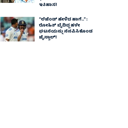
ಇತಿಹಾಸ!
“ಲೆಜೆಂಡ್ ಹೇಳಿದ ಹಾಗೆ..” :
ರೋಹಿತ್ ಬೈದಿದ್ದ ಹಳೇ
ಘಟನೆಯನ್ನು ನೆನಪಿಸಿಕೊಂಡ
ಜೈಸ್ವಾಲ್!