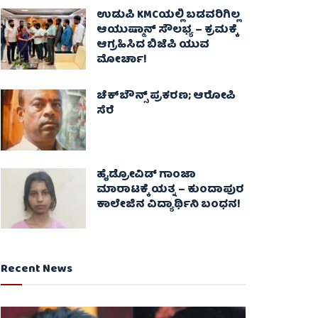
ಉಡುಪಿ KMCಯಲ್ಲಿ ಬಡವರಿಗಿಲ್ಲ
ಆಯುಷ್ಮಾನ್ ಸೌಲಭ್ಯ – ಕ್ರಮಕ್ಕೆ
ಆಗ್ರಹಿಸಿದ ಬಿಜೆಪಿ ಯುವ
ಮೋರ್ಚಾ!
ಚೆಕ್​ಬೌನ್ಸ್​ ಪ್ರಕರಣ; ಆರೋಪಿ
ಸೆರೆ
ಹೈಡ್ರೋವಿಡ್ ಗಾಂಜಾ
ಮಾರಾಟಕ್ಕೆ ಯತ್ನ – ಕುಂದಾಪುರ
ಕಾಲೇಜಿನ ವಿದ್ಯಾರ್ಥಿನಿ ಬಂಧನ!
Recent News