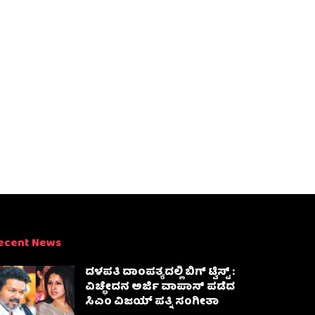
ecent News
ದಳಪತಿ ದಾಂಪತ್ಯದಲ್ಲಿ ಬಿಗ್ ಟ್ವಿಸ್ಟ್ :
ವಿಚ್ಛೇದನ ಅರ್ಜಿ ವಾಪಾಸ್‌ ಪಡೆದ
ಸಿಎಂ ವಿಜಯ್ ಪತ್ನಿ ಸಂಗೀತಾ‌