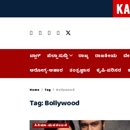
ಬ್ಲಾಗ್
ಜಿಲ್ಲಾ ಸುದ್ದಿ
ರಾಜ್ಯ
ರಾಜಕೀಯ
ದೇ
ಆರೋಗ್ಯ-ಆಹಾರ
ತಂತ್ರಜ್ಞಾನ
ಕೃಷಿ-ಪರಿಸರ
ಕ
Home
Tag
Bollywood
Tag:
Bollywood
ಸಿನಿಮಾ-ಮನರಂಜನೆ