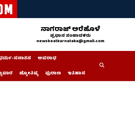
ನಾಗರಾಜ್ ಅರೆಹೊಳೆ
ಪ್ರಧಾನ ಸಂಪಾದಕರು
newsbeatkarnataka@gmail.com
ಧರ್ಮ-ಸನಾತನ
ಅಪರಾಧ
್ಯಾಪಾರ
ಜ್ಯೋತಿಷ್ಯ
ಪುರಾಣ
ಇತಿಹಾಸ