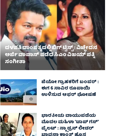
ದಳಪತಿ ದಾಂಪತ್ಯದಲ್ಲಿ ಬಿಗ್ ಟ್ವಿಸ್ಟ್ : ವಿಚ್ಛೇದನ
ಅರ್ಜಿ ವಾಪಾಸ್‌ ಪಡೆದ ಸಿಎಂ ವಿಜಯ್ ಪತ್ನಿ
ಸಂಗೀತಾ‌
ಜಿಯೋ ಗ್ರಾಹಕರಿಗೆ ಬಂಪರ್ :
ಈಗ 6 ಸಾವಿರ ರೂಪಾಯಿ
ಉಳಿಸುವ ಆಫರ್ ಘೋಷಣೆ
ಭಾರತೀಯ ವಾಯುಪಡೆಯ
ಮೊದಲ ಮಹಿಳಾ ‘ಟಾಪ್ ಗನ್’
ಪೈಲಟ್ : ಸ್ಕ್ವಾಡ್ರನ್ ಲೀಡರ್
ಭಾವನಾ ಕಾಂತ್ ಹೊಸ