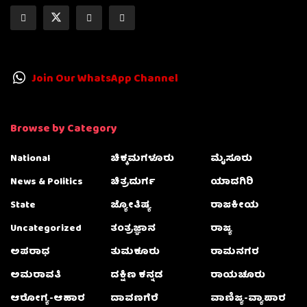
Join Our WhatsApp Channel
Browse by Category
National
ಚಿಕ್ಕಮಗಳೂರು
ಮೈಸೂರು
News & Politics
ಚಿತ್ರದುರ್ಗ
ಯಾದಗಿರಿ
State
ಜ್ಯೋತಿಷ್ಯ
ರಾಜಕೀಯ
Uncategorized
ತಂತ್ರಜ್ಞಾನ
ರಾಜ್ಯ
ಅಪರಾಧ
ತುಮಕೂರು
ರಾಮನಗರ
ಅಮರಾವತಿ
ದಕ್ಷಿಣ ಕನ್ನಡ
ರಾಯಚೂರು
ಆರೋಗ್ಯ-ಆಹಾರ
ದಾವಣಗೆರೆ
ವಾಣಿಜ್ಯ-ವ್ಯಾಪಾರ