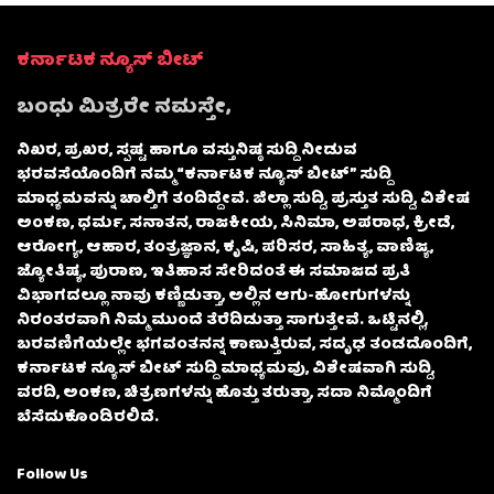
ಕರ್ನಾಟಕ ನ್ಯೂಸ್ ಬೀಟ್
ಬಂಧು ಮಿತ್ರರೇ ನಮಸ್ತೇ,
ನಿಖರ, ಪ್ರಖರ, ಸ್ಪಷ್ಟ ಹಾಗೂ ವಸ್ತುನಿಷ್ಠ ಸುದ್ದಿ ನೀಡುವ
ಭರವಸೆಯೊಂದಿಗೆ ನಮ್ಮ “ಕರ್ನಾಟಕ ನ್ಯೂಸ್ ಬೀಟ್” ಸುದ್ದಿ
ಮಾಧ್ಯಮವನ್ನು ಚಾಲ್ತಿಗೆ ತಂದಿದ್ದೇವೆ. ಜಿಲ್ಲಾ ಸುದ್ದಿ, ಪ್ರಸ್ತುತ ಸುದ್ದಿ, ವಿಶೇಷ
ಅಂಕಣ, ಧರ್ಮ, ಸನಾತನ, ರಾಜಕೀಯ, ಸಿನಿಮಾ, ಅಪರಾಧ, ಕ್ರೀಡೆ,
ಆರೋಗ್ಯ, ಆಹಾರ, ತಂತ್ರಜ್ಞಾನ, ಕೃಷಿ, ಪರಿಸರ, ಸಾಹಿತ್ಯ, ವಾಣಿಜ್ಯ,
ಜ್ಯೋತಿಷ್ಯ, ಪುರಾಣ, ಇತಿಹಾಸ ಸೇರಿದಂತೆ ಈ ಸಮಾಜದ ಪ್ರತಿ
ವಿಭಾಗದಲ್ಲೂ ನಾವು ಕಣ್ಣಿಡುತ್ತಾ, ಅಲ್ಲಿನ ಆಗು-ಹೋಗುಗಳನ್ನು
ನಿರಂತರವಾಗಿ ನಿಮ್ಮ ಮುಂದೆ ತೆರೆದಿಡುತ್ತಾ ಸಾಗುತ್ತೇವೆ. ಒಟ್ಟಿನಲ್ಲಿ,
ಬರವಣಿಗೆಯಲ್ಲೇ ಭಗವಂತನನ್ನ ಕಾಣುತ್ತಿರುವ, ಸದೃಢ ತಂಡದೊಂದಿಗೆ,
ಕರ್ನಾಟಕ ನ್ಯೂಸ್ ಬೀಟ್ ಸುದ್ದಿ ಮಾಧ್ಯಮವು, ವಿಶೇಷವಾಗಿ ಸುದ್ದಿ,
ವರದಿ, ಅಂಕಣ, ಚಿತ್ರಣಗಳನ್ನು ಹೊತ್ತು ತರುತ್ತಾ, ಸದಾ ನಿಮ್ಮೊಂದಿಗೆ
ಬೆಸೆದುಕೊಂಡಿರಲಿದೆ.
Follow Us