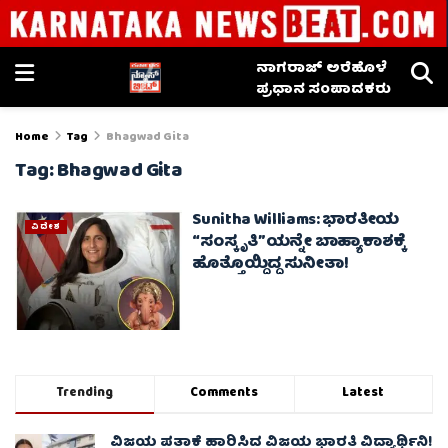
ನಾಗರಾಜ್ ಅರೆಹೊಳೆ
ಪ್ರಧಾನ ಸಂಪಾದಕರು
Home
Tag
Bhagwad Gita
Tag:
Bhagwad Gita
Sunitha Williams: ಭಾರತೀಯ
ವಿದೇಶ
“ಸಂಸ್ಕೃತಿ”ಯನ್ನೇ ಬಾಹ್ಯಾಕಾಶಕ್ಕೆ
ಹೊತ್ತೊಯ್ದಿದ್ದ ಸುನೀತಾ!
Trending
Comments
Latest
ವಿಜಯ ಪತಾಕೆ ಹಾರಿಸಿದ ವಿಜಯ ಭಾರತಿ ವಿದ್ಯಾರ್ಥಿನಿ!