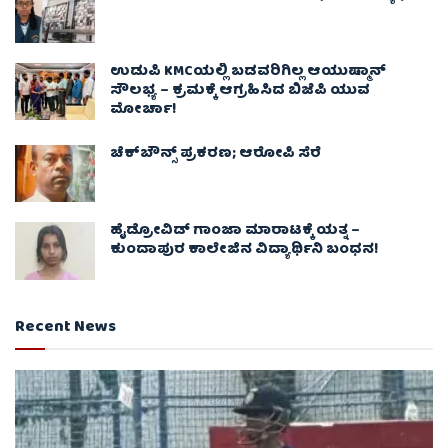
ಉಡುಪಿ KMCಯಲ್ಲಿ ಬಡವರಿಗಿಲ್ಲ ಆಯುಷ್ಮಾನ್
ಸೌಲಭ್ಯ – ಕ್ರಮಕ್ಕೆ ಆಗ್ರಹಿಸಿದ ಬಿಜೆಪಿ ಯುವ
ಮೋರ್ಚಾ!
ಚೆಕ್​ಬೌನ್ಸ್​ ಪ್ರಕರಣ; ಆರೋಪಿ ಸೆರೆ
ಹೈಡ್ರೋವಿಡ್ ಗಾಂಜಾ ಮಾರಾಟಕ್ಕೆ ಯತ್ನ –
ಕುಂದಾಪುರ ಕಾಲೇಜಿನ ವಿದ್ಯಾರ್ಥಿನಿ ಬಂಧನ!
Recent News