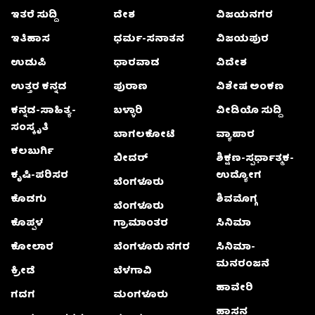
ಇತರೆ ಸುದ್ದಿ
ದೇಶ
ವಿಜಯನಗರ
ಇತಿಹಾಸ
ಧರ್ಮ-ಸನಾತನ
ವಿಜಯಪುರ
ಉಡುಪಿ
ಧಾರವಾಡ
ವಿದೇಶ
ಉತ್ತರ ಕನ್ನಡ
ಪುರಾಣ
ವಿಶೇಷ ಅಂಕಣ
ಕನ್ನಡ-ಸಾಹಿತ್ಯ-
ಬಳ್ಳಾರಿ
ವೀಡಿಯೊ ಸುದ್ದಿ
ಸಂಸ್ಕೃತಿ
ಬಾಗಲಕೋಟೆ
ವ್ಯಾಪಾರ
ಕಲಬುರ್ಗಿ
ಬೀದರ್
ಶಿಕ್ಷಣ-ಸ್ಪರ್ಧಾತ್ಮಕ-
ಕೃಷಿ-ಪರಿಸರ
ಉದ್ಯೋಗ
ಬೆಂಗಳೂರು
ಕೊಡಗು
ಶಿವಮೊಗ್ಗ
ಬೆಂಗಳೂರು
ಕೊಪ್ಪಳ
ಗ್ರಾಮಾಂತರ
ಸಿನಿಮಾ
ಕೋಲಾರ
ಬೆಂಗಳೂರು ನಗರ
ಸಿನಿಮಾ-
ಮನರಂಜನೆ
ಕ್ರೀಡೆ
ಬೆಳಗಾವಿ
ಹಾವೇರಿ
ಗದಗ
ಮಂಗಳೂರು
ಹಾಸನ