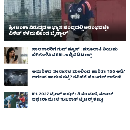
ಶ್ರೀಲಂಕಾ ವಿರುದ್ಧದ ಅಭ್ಯಾಸ ಪಂದ್ಯದಲ್ಲಿ ಆರಂಭದಲ್ಲೇ
ವಿಕೆಟ್ ಕಳೆದುಕೊಂಡ ಜೈಸ್ವಾಲ್
ಸಾಲಗಾರರಿಗೆ ಗುಡ್ ನ್ಯೂಸ್ : ವಸೂಲಾತಿ ನಿಯಮ
ಬಿಗಿಗೊಳಿಸಿದ RBI..ಇಲ್ಲಿದೆ ಡಿಟೇಲ್ಸ್
ಅಮೆರಿಕದ ಸೇನಾನೆಲೆ ಮೇಲಿಂದ ಹಾರಿತೇ ‘100 ಅಡಿ’
ಅಗಲದ ಹಾರುವ ತಟ್ಟೆ? ತನಿಖೆಗೆ ಪೆಂಟಗನ್ ಆದೇಶ!
IPL 2027 ಟ್ರೇಡ್‌ ಬಝ್ : ಶಿವಂ ದುಬೆ, ನೆಹಾಲ್
ವಧೇರಾ ಮೇಲೆ ಗುಜರಾತ್ ಟೈಟನ್ಸ್ ಕಣ್ಣು!