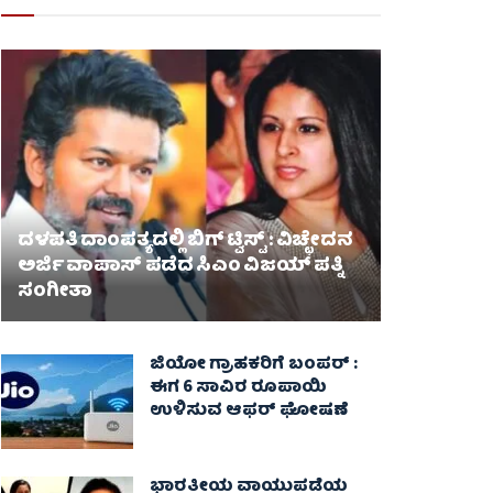
ದಳಪತಿ ದಾಂಪತ್ಯದಲ್ಲಿ ಬಿಗ್ ಟ್ವಿಸ್ಟ್ : ವಿಚ್ಛೇದನ
ಅರ್ಜಿ ವಾಪಾಸ್‌ ಪಡೆದ ಸಿಎಂ ವಿಜಯ್ ಪತ್ನಿ
ಸಂಗೀತಾ‌
ಜಿಯೋ ಗ್ರಾಹಕರಿಗೆ ಬಂಪರ್ :
ಈಗ 6 ಸಾವಿರ ರೂಪಾಯಿ
ಉಳಿಸುವ ಆಫರ್ ಘೋಷಣೆ
ಭಾರತೀಯ ವಾಯುಪಡೆಯ