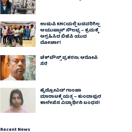
ಉಡುಪಿ KMCಯಲ್ಲಿ ಬಡವರಿಗಿಲ್ಲ
ಆಯುಷ್ಮಾನ್ ಸೌಲಭ್ಯ – ಕ್ರಮಕ್ಕೆ
ಆಗ್ರಹಿಸಿದ ಬಿಜೆಪಿ ಯುವ
ಮೋರ್ಚಾ!
ಚೆಕ್​ಬೌನ್ಸ್​ ಪ್ರಕರಣ; ಆರೋಪಿ
ಸೆರೆ
ಹೈಡ್ರೋವಿಡ್ ಗಾಂಜಾ
ಮಾರಾಟಕ್ಕೆ ಯತ್ನ – ಕುಂದಾಪುರ
ಕಾಲೇಜಿನ ವಿದ್ಯಾರ್ಥಿನಿ ಬಂಧನ!
Recent News