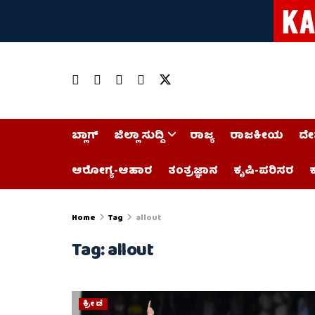
ಬ್ಲಾಗ್
ಜಿಲ್ಲಾ ಸುದ್ದಿ
ರಾಜ್ಯ
ರಾಜಕೀಯ
ದೇ
ಆರೋಗ್ಯ-ಆಹಾರ
ತಂತ್ರಜ್ಞಾನ
ಕೃಷಿ-ಪರಿಸರ
ಕ
Home
Tag
allout
Tag:
allout
ಕ್ರೀಡೆ