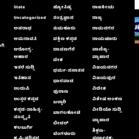
State
ಜ್ಯೋತಿಷ್ಯ
ರಾಜಕೀಯ
Uncategorized
ತಂತ್ರಜ್ಞಾನ
ರಾಜ್ಯ
ಅಪರಾಧ
ತುಮಕೂರು
ರಾಮನಗರ
ಅಮರಾವತಿ
ದಕ್ಷಿಣ ಕನ್ನಡ
ರಾಯಚೂರು
ಗಿ
ಆರೋಗ್ಯ-
ದಾವಣಗೆರೆ
ವಾಣಿಜ್ಯ-
ಆಹಾರ
ವ್ಯಾಪಾರ
ದೇಶ
ಇತರೆ ಸುದ್ದಿ
ವಿಜಯನಗರ
ಧರ್ಮ-ಸನಾತನ
ಇತಿಹಾಸ
ವಿಜಯಪುರ
ಧಾರವಾಡ
ಉಡುಪಿ
ವಿದೇಶ
ಪುರಾಣ
ಉತ್ತರ ಕನ್ನಡ
ವಿಶೇಷ ಅಂಕಣ
ಬಳ್ಳಾರಿ
ಕನ್ನಡ-ಸಾಹಿತ್ಯ-
ವೀಡಿಯೊ ಸುದ್ದಿ
ಬಾಗಲಕೋಟೆ
ಸಂಸ್ಕೃತಿ
ವ್ಯಾಪಾರ
ಬೀದರ್
ಕಲಬುರ್ಗಿ
ಶಿಕ್ಷಣ-
ಬೆಂಗಳೂರು
ಕೃಷಿ-ಪರಿಸರ
ಸ್ಪರ್ಧಾತ್ಮಕ-