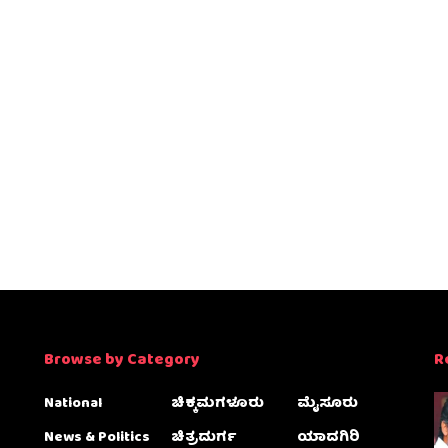
Browse by Category
R
National
ಚಿಕ್ಕಮಗಳೂರು
ಮೈಸೂರು
News & Politics
ಚಿತ್ರದುರ್ಗ
ಯಾದಗಿರಿ