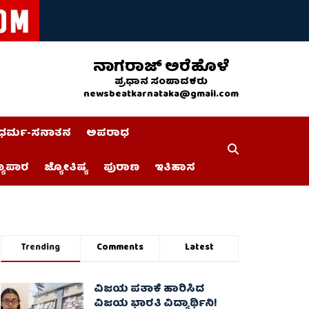
ನಾಗರಾಜ್ ಅರೆಹೊಳೆ
ಪ್ರಧಾನ ಸಂಪಾದಕರು
newsbeatkarnataka@gmail.com
ಧರ್ಮ-ಸನಾತನ
ಅಪರಾಧ
್ಯಾಪಾರ
ಜ್ಯೋತಿಷ್ಯ
ಪುರಾಣ
ಇತಿಹಾಸ
Trending
Comments
Latest
ವಿಜಯ ಪತಾಕೆ ಹಾರಿಸಿದ
ವಿಜಯ ಭಾರತಿ ವಿದ್ಯಾರ್ಥಿನಿ!