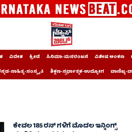
ಶ
ವಿದೇಶ
ಕ್ರೀಡೆ
ಸಿನಿಮಾ-ಮನರಂಜನೆ
ವಿಶೇಷ ಅಂಕಣ
ನ್ನಡ-ಸಾಹಿತ್ಯ-ಸಂಸ್ಕೃತಿ
ಶಿಕ್ಷಣ-ಸ್ಪರ್ಧಾತ್ಮಕ-ಉದ್ಯೋಗ
ವಾಣಿಜ್ಯ-ವ
ಕೇವಲ 185 ರನ್ ಗಳಿಗೆ ಮೊದಲ ಇನ್ನಿಂಗ್ಸ್