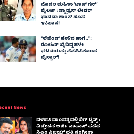
ಮೊದಲ ಮಹಿಳಾ ‘ಟಾಪ್ ಗನ್’
ಪೈಲಟ್ : ಸ್ಕ್ವಾಡ್ರನ್ ಲೀಡರ್
ಭಾವನಾ ಕಾಂತ್ ಹೊಸ
ಇತಿಹಾಸ!
“ಲೆಜೆಂಡ್ ಹೇಳಿದ ಹಾಗೆ..” :
ರೋಹಿತ್ ಬೈದಿದ್ದ ಹಳೇ
ಘಟನೆಯನ್ನು ನೆನಪಿಸಿಕೊಂಡ
ಜೈಸ್ವಾಲ್!
ecent News
ದಳಪತಿ ದಾಂಪತ್ಯದಲ್ಲಿ ಬಿಗ್ ಟ್ವಿಸ್ಟ್ :
ವಿಚ್ಛೇದನ ಅರ್ಜಿ ವಾಪಾಸ್‌ ಪಡೆದ
ಸಿಎಂ ವಿಜಯ್ ಪತ್ನಿ ಸಂಗೀತಾ‌