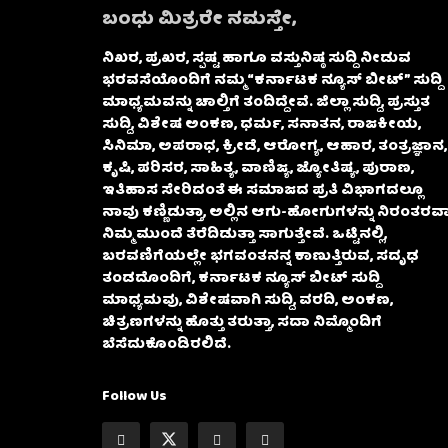
ಬಂಧು ಮಿತ್ರರೇ ನಮಸ್ತೇ,
ನಿಖರ, ಪ್ರಖರ, ಸ್ಪಷ್ಟ ಹಾಗೂ ವಸ್ತುನಿಷ್ಠ ಸುದ್ದಿ ನೀಡುವ
ಭರವಸೆಯೊಂದಿಗೆ ನಮ್ಮ “ಕರ್ನಾಟಕ ನ್ಯೂಸ್ ಬೀಟ್” ಸುದ್ದಿ
ಮಾಧ್ಯಮವನ್ನು ಚಾಲ್ತಿಗೆ ತಂದಿದ್ದೇವೆ. ಜಿಲ್ಲಾ ಸುದ್ದಿ, ಪ್ರಸ್ತುತ
ಸುದ್ದಿ, ವಿಶೇಷ ಅಂಕಣ, ಧರ್ಮ, ಸನಾತನ, ರಾಜಕೀಯ,
ಸಿನಿಮಾ, ಅಪರಾಧ, ಕ್ರೀಡೆ, ಆರೋಗ್ಯ, ಆಹಾರ, ತಂತ್ರಜ್ಞಾನ,
ಕೃಷಿ, ಪರಿಸರ, ಸಾಹಿತ್ಯ, ವಾಣಿಜ್ಯ, ಜ್ಯೋತಿಷ್ಯ, ಪುರಾಣ,
ಇತಿಹಾಸ ಸೇರಿದಂತೆ ಈ ಸಮಾಜದ ಪ್ರತಿ ವಿಭಾಗದಲ್ಲೂ
ನಾವು ಕಣ್ಣಿಡುತ್ತಾ, ಅಲ್ಲಿನ ಆಗು-ಹೋಗುಗಳನ್ನು ನಿರಂತರವಾ
ನಿಮ್ಮ ಮುಂದೆ ತೆರೆದಿಡುತ್ತಾ ಸಾಗುತ್ತೇವೆ. ಒಟ್ಟಿನಲ್ಲಿ,
ಬರವಣಿಗೆಯಲ್ಲೇ ಭಗವಂತನನ್ನ ಕಾಣುತ್ತಿರುವ, ಸದೃಢ
ತಂಡದೊಂದಿಗೆ, ಕರ್ನಾಟಕ ನ್ಯೂಸ್ ಬೀಟ್ ಸುದ್ದಿ
ಮಾಧ್ಯಮವು, ವಿಶೇಷವಾಗಿ ಸುದ್ದಿ, ವರದಿ, ಅಂಕಣ,
ಚಿತ್ರಣಗಳನ್ನು ಹೊತ್ತು ತರುತ್ತಾ, ಸದಾ ನಿಮ್ಮೊಂದಿಗೆ
ಬೆಸೆದುಕೊಂಡಿರಲಿದೆ.
Follow Us