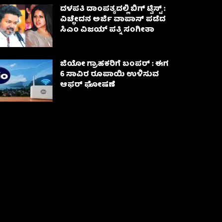
ದಳಪತಿ ದಾಂಪತ್ಯದಲ್ಲಿ ಬಿಗ್ ಟ್ವಿಸ್ಟ್ :
ವಿಚ್ಛೇದನ ಅರ್ಜಿ ವಾಪಾಸ್‌ ಪಡೆದ
ಸಿಎಂ ವಿಜಯ್ ಪತ್ನಿ ಸಂಗೀತಾ‌
ಜಿಯೋ ಗ್ರಾಹಕರಿಗೆ ಬಂಪರ್ : ಈಗ
6 ಸಾವಿರ ರೂಪಾಯಿ ಉಳಿಸುವ
ಆಫರ್ ಘೋಷಣೆ