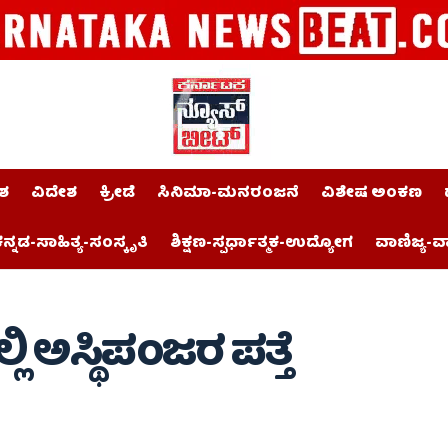
ಶ
ವಿದೇಶ
ಕ್ರೀಡೆ
ಸಿನಿಮಾ-ಮನರಂಜನೆ
ವಿಶೇಷ ಅಂಕಣ
ನ್ನಡ-ಸಾಹಿತ್ಯ-ಸಂಸ್ಕೃತಿ
ಶಿಕ್ಷಣ-ಸ್ಪರ್ಧಾತ್ಮಕ-ಉದ್ಯೋಗ
ವಾಣಿಜ್ಯ-ವ
ಿ ಅಸ್ಥಿಪಂಜರ ಪತ್ತೆ