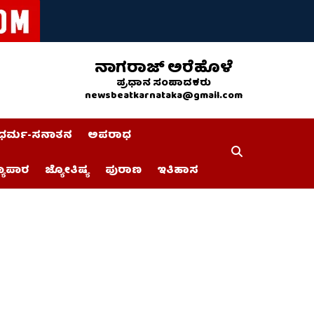
ನಾಗರಾಜ್ ಅರೆಹೊಳೆ
ಪ್ರಧಾನ ಸಂಪಾದಕರು
newsbeatkarnataka@gmail.com
ಧರ್ಮ-ಸನಾತನ
ಅಪರಾಧ
್ಯಾಪಾರ
ಜ್ಯೋತಿಷ್ಯ
ಪುರಾಣ
ಇತಿಹಾಸ