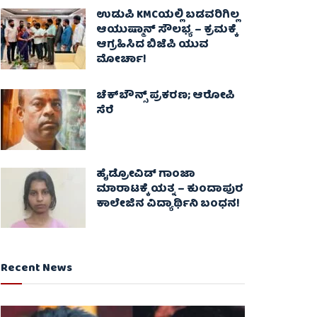
ಉಡುಪಿ KMCಯಲ್ಲಿ ಬಡವರಿಗಿಲ್ಲ
ಆಯುಷ್ಮಾನ್ ಸೌಲಭ್ಯ – ಕ್ರಮಕ್ಕೆ
ಆಗ್ರಹಿಸಿದ ಬಿಜೆಪಿ ಯುವ
ಮೋರ್ಚಾ!
ಚೆಕ್​ಬೌನ್ಸ್​ ಪ್ರಕರಣ; ಆರೋಪಿ
ಸೆರೆ
ಹೈಡ್ರೋವಿಡ್ ಗಾಂಜಾ
ಮಾರಾಟಕ್ಕೆ ಯತ್ನ – ಕುಂದಾಪುರ
ಕಾಲೇಜಿನ ವಿದ್ಯಾರ್ಥಿನಿ ಬಂಧನ!
Recent News