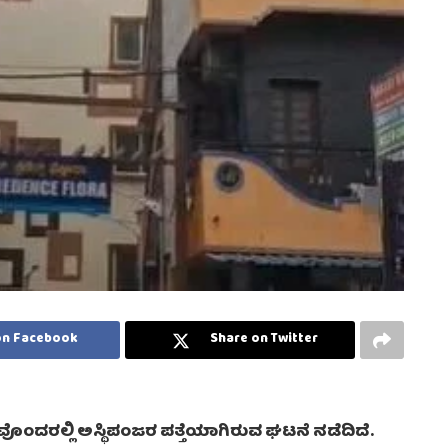
on Facebook
Share on Twitter
ೊಂದರಲ್ಲಿ ಅಸ್ಥಿಪಂಜರ ಪತ್ತೆಯಾಗಿರುವ ಘಟನೆ ನಡೆದಿದೆ.