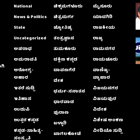
National
ಚಿಕ್ಕಮಗಳೂರು
ಮೈಸೂರು
News & Politics
ಚಿತ್ರದುರ್ಗ
ಯಾದಗಿರಿ
State
ಜ್ಯೋತಿಷ್ಯ
ರಾಜಕೀಯ
Uncategorized
ತಂತ್ರಜ್ಞಾನ
ರಾಜ್ಯ
ಅಪರಾಧ
ತುಮಕೂರು
ರಾಮನಗರ
ಅಮರಾವತಿ
ದಕ್ಷಿಣ ಕನ್ನಡ
ರಾಯಚೂರು
ಗಿ
ಆರೋಗ್ಯ-
ದಾವಣಗೆರೆ
ವಾಣಿಜ್ಯ-
ಆಹಾರ
ವ್ಯಾಪಾರ
ದೇಶ
ಇತರೆ ಸುದ್ದಿ
ವಿಜಯನಗರ
ಧರ್ಮ-ಸನಾತನ
ಇತಿಹಾಸ
ವಿಜಯಪುರ
ಧಾರವಾಡ
ಉಡುಪಿ
ವಿದೇಶ
ಪುರಾಣ
ಉತ್ತರ ಕನ್ನಡ
ವಿಶೇಷ ಅಂಕಣ
ಬಳ್ಳಾರಿ
ಕನ್ನಡ-ಸಾಹಿತ್ಯ-
ವೀಡಿಯೊ ಸುದ್ದಿ
ಬಾಗಲಕೋಟೆ
ಸಂಸ್ಕೃತಿ