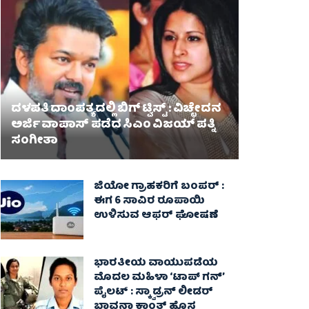
ದಳಪತಿ ದಾಂಪತ್ಯದಲ್ಲಿ ಬಿಗ್ ಟ್ವಿಸ್ಟ್ : ವಿಚ್ಛೇದನ
ಅರ್ಜಿ ವಾಪಾಸ್‌ ಪಡೆದ ಸಿಎಂ ವಿಜಯ್ ಪತ್ನಿ
ಸಂಗೀತಾ‌
ಜಿಯೋ ಗ್ರಾಹಕರಿಗೆ ಬಂಪರ್ :
ಈಗ 6 ಸಾವಿರ ರೂಪಾಯಿ
ಉಳಿಸುವ ಆಫರ್ ಘೋಷಣೆ
ಭಾರತೀಯ ವಾಯುಪಡೆಯ
ಮೊದಲ ಮಹಿಳಾ ‘ಟಾಪ್ ಗನ್’
ಪೈಲಟ್ : ಸ್ಕ್ವಾಡ್ರನ್ ಲೀಡರ್
ಭಾವನಾ ಕಾಂತ್ ಹೊಸ