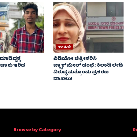
ಉಡುಪಿ
 ಮಾಡಿದ್ದಕ್ಕೆ
ವಿಡಿಯೋ ಚಿತ್ರೀಕರಿಸಿ
 ಚಾಕು ಇರಿದ
ಬ್ಲ್ಯಾಕ್‌ಮೇಲ್ ದಂಧೆ ; ಕಿಲಾಡಿ ಲೇಡಿ
ವಿರುದ್ಧ ಮತ್ತೊಂದು ಪ್ರಕರಣ
ದಾಖಲು!
Browse by Category
R