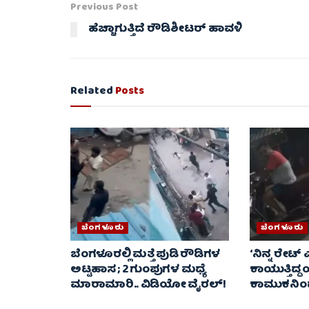
Previous Post
ಹೆಚ್ಚಾಗುತ್ತಿದೆ ರೌಡಿಶೀಟರ್ ಹಾವಳಿ
Related
Posts
ಬೆಂಗಳೂರು
ಬೆಂಗಳೂರು
ಬೆಂಗಳೂರಲ್ಲಿ ಮತ್ತೆ ಪುಡಿ ರೌಡಿಗಳ
‘ನಿನ್ನ ರೇಟ್‌ ಎ
ಅಟ್ಟಹಾಸ ; 2 ಗುಂಪುಗಳ ಮಧ್ಯೆ
ಕಾಯುತ್ತಿದ್ದ
ಮಾರಾಮಾರಿ.. ವಿಡಿಯೋ ವೈರಲ್‌!
ಕಾಮುಕನಿಂದ