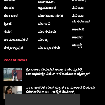
ಕೊಡಗು
ಶಿವಮೊಗ್ಗ
ಬೆಂಗಳೂರು
ಕೊಪ್ಪಳ
ಗ್ರಾಮಾಂತರ
ಸಿನಿಮಾ
ಕೋಲಾರ
ಬೆಂಗಳೂರು ನಗರ
ಸಿನಿಮಾ-
ಮನರಂಜನೆ
ಕ್ರೀಡೆ
ಬೆಳಗಾವಿ
ಹಾವೇರಿ
ಗದಗ
ಮಂಗಳೂರು
ಹಾಸನ
ಚಾಮರಾಜನಗರ
ಮಂಡ್ಯ
ಹುಬ್ಬಳ್ಳಿ
ಚಿಕ್ಕಬಳ್ಳಾಫುರ
ಮುಖ್ಯಾಂಶಗಳು
Recent News
ಶ್ರೀಲಂಕಾ ವಿರುದ್ಧದ ಅಭ್ಯಾಸ ಪಂದ್ಯದಲ್ಲಿ
ಆರಂಭದಲ್ಲೇ ವಿಕೆಟ್ ಕಳೆದುಕೊಂಡ ಜೈಸ್ವಾಲ್
ಸಾಲಗಾರರಿಗೆ ಗುಡ್ ನ್ಯೂಸ್ : ವಸೂಲಾತಿ ನಿಯಮ
ಬಿಗಿಗೊಳಿಸಿದ RBI..ಇಲ್ಲಿದೆ ಡಿಟೇಲ್ಸ್