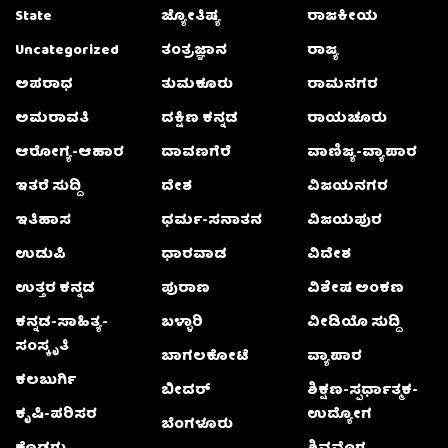
State
ಜ್ಯೋತಿಷ್ಯ
ರಾಜಕೀಯ
Uncategorized
ತಂತ್ರಜ್ಞಾನ
ರಾಜ್ಯ
ಅಪರಾಧ
ತುಮಕೂರು
ರಾಮನಗರ
ಅಮರಾವತಿ
ದಕ್ಷಿಣ ಕನ್ನಡ
ರಾಯಚೂರು
ಆರೋಗ್ಯ-ಆಹಾರ
ದಾವಣಗೆರೆ
ವಾಣಿಜ್ಯ-ವ್ಯಾಪಾರ
ಇತರೆ ಸುದ್ದಿ
ದೇಶ
ವಿಜಯನಗರ
ಇತಿಹಾಸ
ಧರ್ಮ-ಸನಾತನ
ವಿಜಯಪುರ
ಉಡುಪಿ
ಧಾರವಾಡ
ವಿದೇಶ
ಉತ್ತರ ಕನ್ನಡ
ಪುರಾಣ
ವಿಶೇಷ ಅಂಕಣ
ಕನ್ನಡ-ಸಾಹಿತ್ಯ-
ಬಳ್ಳಾರಿ
ವೀಡಿಯೊ ಸುದ್ದಿ
ಸಂಸ್ಕೃತಿ
ಬಾಗಲಕೋಟೆ
ವ್ಯಾಪಾರ
ಕಲಬುರ್ಗಿ
ಬೀದರ್
ಶಿಕ್ಷಣ-ಸ್ಪರ್ಧಾತ್ಮಕ-
ಕೃಷಿ-ಪರಿಸರ
ಉದ್ಯೋಗ
ಬೆಂಗಳೂರು