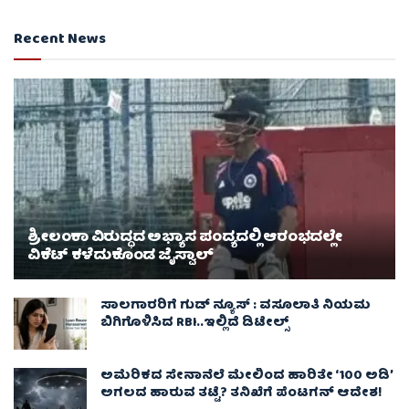
Recent News
ಶ್ರೀಲಂಕಾ ವಿರುದ್ಧದ ಅಭ್ಯಾಸ ಪಂದ್ಯದಲ್ಲಿ ಆರಂಭದಲ್ಲೇ
ವಿಕೆಟ್ ಕಳೆದುಕೊಂಡ ಜೈಸ್ವಾಲ್
ಸಾಲಗಾರರಿಗೆ ಗುಡ್ ನ್ಯೂಸ್ : ವಸೂಲಾತಿ ನಿಯಮ
ಬಿಗಿಗೊಳಿಸಿದ RBI..ಇಲ್ಲಿದೆ ಡಿಟೇಲ್ಸ್
ಅಮೆರಿಕದ ಸೇನಾನೆಲೆ ಮೇಲಿಂದ ಹಾರಿತೇ ‘100 ಅಡಿ’
ಅಗಲದ ಹಾರುವ ತಟ್ಟೆ? ತನಿಖೆಗೆ ಪೆಂಟಗನ್ ಆದೇಶ!