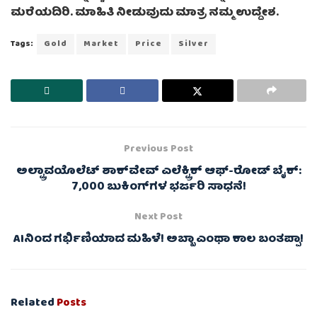
ಮರೆಯದಿರಿ. ಮಾಹಿತಿ ನೀಡುವುದು ಮಾತ್ರ ನಮ್ಮ ಉದ್ದೇಶ.
Tags:
Gold
Market
Price
Silver
Previous Post
ಅಲ್ಟ್ರಾವಯೊಲೆಟ್ ಶಾಕ್‌ವೇವ್ ಎಲೆಕ್ಟ್ರಿಕ್ ಆಫ್-ರೋಡ್ ಬೈಕ್:
7,000 ಬುಕಿಂಗ್‌ಗಳ ಭರ್ಜರಿ ಸಾಧನೆ!
Next Post
AIನಿಂದ ಗರ್ಭಿಣಿಯಾದ ಮಹಿಳೆ! ಅಬ್ಬಾ ಎಂಥಾ ಕಾಲ ಬಂತಪ್ಪಾ!
Related
Posts