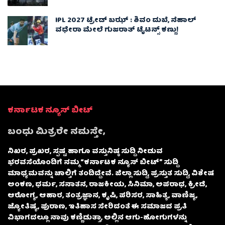
IPL 2027 ಟ್ರೇಡ್‌ ಬಝ್ : ಶಿವಂ ದುಬೆ, ನೆಹಾಲ್
ವಧೇರಾ ಮೇಲೆ ಗುಜರಾತ್ ಟೈಟನ್ಸ್ ಕಣ್ಣು!
ಕರ್ನಾಟಕ ನ್ಯೂಸ್ ಬೀಟ್
ಬಂಧು ಮಿತ್ರರೇ ನಮಸ್ತೇ,
ನಿಖರ, ಪ್ರಖರ, ಸ್ಪಷ್ಟ ಹಾಗೂ ವಸ್ತುನಿಷ್ಠ ಸುದ್ದಿ ನೀಡುವ
ಭರವಸೆಯೊಂದಿಗೆ ನಮ್ಮ “ಕರ್ನಾಟಕ ನ್ಯೂಸ್ ಬೀಟ್” ಸುದ್ದಿ
ಮಾಧ್ಯಮವನ್ನು ಚಾಲ್ತಿಗೆ ತಂದಿದ್ದೇವೆ. ಜಿಲ್ಲಾ ಸುದ್ದಿ, ಪ್ರಸ್ತುತ ಸುದ್ದಿ, ವಿಶೇಷ
ಅಂಕಣ, ಧರ್ಮ, ಸನಾತನ, ರಾಜಕೀಯ, ಸಿನಿಮಾ, ಅಪರಾಧ, ಕ್ರೀಡೆ,
ಆರೋಗ್ಯ, ಆಹಾರ, ತಂತ್ರಜ್ಞಾನ, ಕೃಷಿ, ಪರಿಸರ, ಸಾಹಿತ್ಯ, ವಾಣಿಜ್ಯ,
ಜ್ಯೋತಿಷ್ಯ, ಪುರಾಣ, ಇತಿಹಾಸ ಸೇರಿದಂತೆ ಈ ಸಮಾಜದ ಪ್ರತಿ
ವಿಭಾಗದಲ್ಲೂ ನಾವು ಕಣ್ಣಿಡುತ್ತಾ, ಅಲ್ಲಿನ ಆಗು-ಹೋಗುಗಳನ್ನು