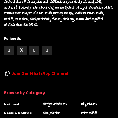
ನಿರಂತರವಾಗಿ ನಿಮ್ಮ ಮುಂದೆ ತೆರೆದಿಡುತ್ತಾ ಸಾಗುತ್ತೇವೆ. ಒಟ್ಟಿನಲ್ಲಿ,
ಬರವಣಿಗೆಯಲ್ಲೇ ಭಗವಂತನನ್ನ ಕಾಣುತ್ತಿರುವ, ಸದೃಢ ತಂಡದೊಂದಿಗೆ,
ಕರ್ನಾಟಕ ನ್ಯೂಸ್ ಬೀಟ್ ಸುದ್ದಿ ಮಾಧ್ಯಮವು, ವಿಶೇಷವಾಗಿ ಸುದ್ದಿ,
ವರದಿ, ಅಂಕಣ, ಚಿತ್ರಣಗಳನ್ನು ಹೊತ್ತು ತರುತ್ತಾ, ಸದಾ ನಿಮ್ಮೊಂದಿಗೆ
ಬೆಸೆದುಕೊಂಡಿರಲಿದೆ.
Follow Us
Join Our WhatsApp Channel
Browse by Category
National
ಚಿಕ್ಕಮಗಳೂರು
ಮೈಸೂರು
News & Politics
ಚಿತ್ರದುರ್ಗ
ಯಾದಗಿರಿ