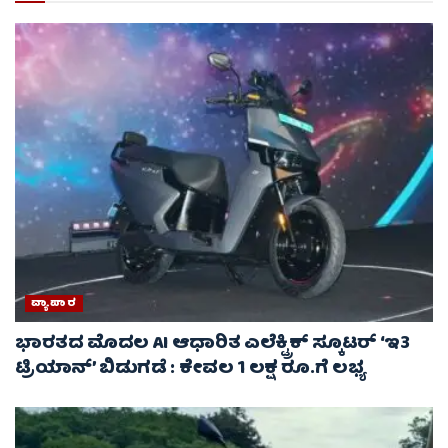
ವ್ಯಾಪಾರ
ಭಾರತದ ಮೊದಲ AI ಆಧಾರಿತ ಎಲೆಕ್ಟ್ರಿಕ್ ಸ್ಕೂಟರ್ ‘ಇ3
ಟ್ರಿಯಾನ್’ ಬಿಡುಗಡೆ : ಕೇವಲ 1 ಲಕ್ಷ ರೂ.ಗೆ ಲಭ್ಯ