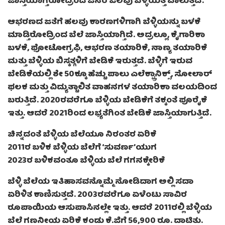
ಜಾಸ್ತಿಯಾಗ್ತಿರೋದ್ರಿಂದ ಜನರ ಒಲವು ಬೆಳ್ಳಿಯತ್ತ ವಾಲುತ್ತಿದೆ.
ಆಭರಣದ ಜತೆಗೆ ಹಲವು ಕಾರಣಗಳಿಗಾಗಿ ಬೆಳ್ಳಿಯನ್ನು ಬಳಕೆ
ಮಾಡ್ತಿರೋದ್ರಿಂದ ಬೆಲೆ ಜಾಸ್ತಿಯಾಗ್ತಿದೆ. ಅದ್ರಲ್ಲೂ, ಕೈಗಾರಿಕಾ
ಬಳಕೆ, ಫೋಟೋಗ್ರಫಿ, ಆಭರಣ ತಯಾರಿಕೆ, ನಾಣ್ಯ ತಯಾರಿಕೆ
ಮತ್ತು ಬೆಳ್ಳಿಯ ಬಿಸ್ಕತ್ಗಳಿಗೆ ಬೇಡಿಕೆ ಇರುತ್ತದೆ. ಬೆಳ್ಳಿಗೆ ಇರುವ
ಬೇಡಿಕೆಯಲ್ಲಿ ಶೇ 50ಕ್ಕೂ ಹೆಚ್ಚು ಪಾಲು ಎಲೆಕ್ಟ್ರಾನಿಕ್ಸ್, ಸೋಲಾರ್
ಫಲಕ ಮತ್ತು ವಿದ್ಯುತ್ಚಾಲಿತ ವಾಹನಗಳ ತಯಾರಿಕಾ ವಲಯದಿಂದ
ಬರುತ್ತಿದೆ. 2020ರವರೆಗೂ ಬೆಳ್ಳಿಯ ಬೇಡಿಕೆಗೆ ತಕ್ಕಂತೆ ಪೂರೈಕೆ
ಇತ್ತು. ಆದರೆ 2021ರಿಂದ ಲಭ್ಯತೆಗಿಂತ ಬೇಡಿಕೆ ಜಾಸ್ತಿಯಾಗುತ್ತಿದೆ.
ಚಿನ್ನದಂತೆ ಬೆಳ್ಳಿಯ ಬೆಲೆಯೂ ನಿರಂತರ ಏರಿಕೆ
2011ರ ಬಳಿಕ ಬೆಳ್ಳಿಯ ಬೆಲೆಗೆ ‘ಸುವರ್ಣ’ಯುಗ
2023ರ ಬಳಿಕವಂತೂ ಬೆಳ್ಳಿಯ ಬೆಲೆ ಗಗನಕ್ಕೇರಿಕೆ
ಬೆಳ್ಳಿ ಬೆಲೆಯ ಇತಿಹಾಸವನ್ನೊಮ್ಮೆ ನೋಡಿದಾಗ ಅಲ್ಲಿ ಸದಾ
ಏರಿಳಿತ ಕಾಣಿಸುತ್ತದೆ. 2003ರವರೆಗೂ ಏಳೆಂಟು ಸಾವಿರ
ರೂಪಾಯಿಯ ಆಸುಪಾಸಿನಲ್ಲೇ ಇತ್ತು. ಆದರೆ 2011ರಲ್ಲಿ ಬೆಳ್ಳಿಯ
ಬೆಲೆ ಗಣನೀಯ ಏರಿಕೆ ಕಂಡು ಕೆ.ಜಿಗೆ 56,900 ರೂ. ದಾಟಿತು.