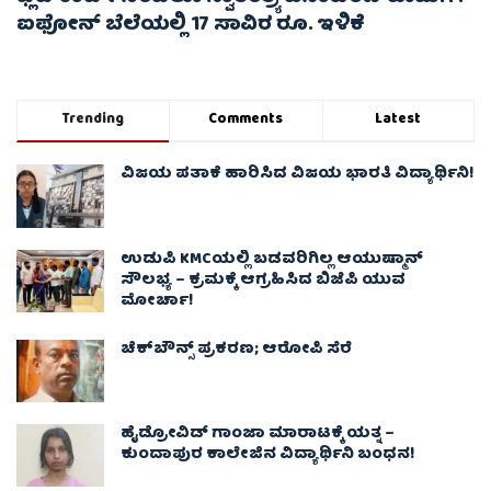
ಐಫೋನ್ ಬೆಲೆಯಲ್ಲಿ 17 ಸಾವಿರ ರೂ. ಇಳಿಕೆ
Trending
Comments
Latest
ವಿಜಯ ಪತಾಕೆ ಹಾರಿಸಿದ ವಿಜಯ ಭಾರತಿ ವಿದ್ಯಾರ್ಥಿನಿ!
ಉಡುಪಿ KMCಯಲ್ಲಿ ಬಡವರಿಗಿಲ್ಲ ಆಯುಷ್ಮಾನ್
ಸೌಲಭ್ಯ – ಕ್ರಮಕ್ಕೆ ಆಗ್ರಹಿಸಿದ ಬಿಜೆಪಿ ಯುವ
ಮೋರ್ಚಾ!
ಚೆಕ್​ಬೌನ್ಸ್​ ಪ್ರಕರಣ; ಆರೋಪಿ ಸೆರೆ
ಹೈಡ್ರೋವಿಡ್ ಗಾಂಜಾ ಮಾರಾಟಕ್ಕೆ ಯತ್ನ –
ಕುಂದಾಪುರ ಕಾಲೇಜಿನ ವಿದ್ಯಾರ್ಥಿನಿ ಬಂಧನ!