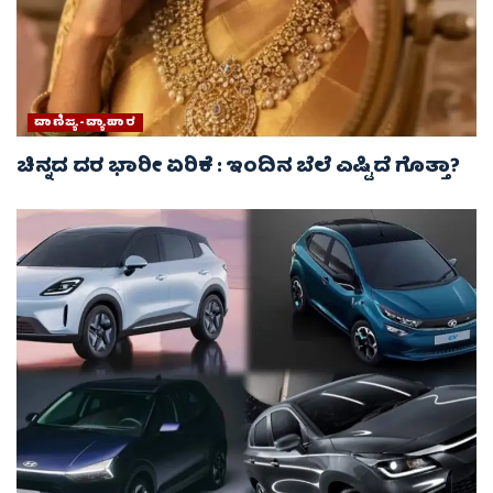
ವಾಣಿಜ್ಯ-ವ್ಯಾಪಾರ
ಚಿನ್ನದ ದರ ಭಾರೀ ಏರಿಕೆ : ಇಂದಿನ ಬೆಲೆ ಎಷ್ಟಿದೆ ಗೊತ್ತಾ?