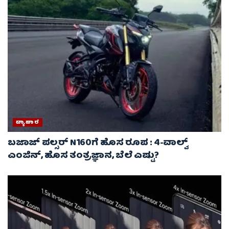
ವ್ಯಾಪಾರ
ಬಜಾಜ್ ಪಲ್ಸರ್ N160ಗೆ ಹೊಸ ರೂಪ : 4-ವಾಲ್ವ್
ಎಂಜಿನ್, ಹೊಸ ತಂತ್ರಜ್ಞಾನ, ಬೆಲೆ ಎಷ್ಟು?