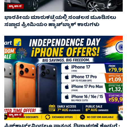
ವ್ಯಾಪಾರ
ಭಾರತೀಯ ಮಾರುಕಟ್ಟೆಯಲ್ಲಿ ಸಂಚಲನ ಮೂಡಿಸಲು
ಸಜ್ಜಾದ ಪ್ರೀಮಿಯಂ ಹ್ಯಾಚ್‌ಬ್ಯಾಕ್ ಕಾರುಗಳು
ವ್ಯಾಪಾರ
ಫ್ಲಿಪ್‌ಕಾರ್ಟ್‌ನಿಂದಲೂ ಸ್ವಾತಂತ್ರ್ಯ ದಿನಾಚರಣೆ ಕೊಡುಗೆ :