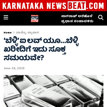
ನಾಗರಾಜ್ ಅರೆಹೊಳೆ
ಪ್ರಧಾನ ಸಂಪಾದಕರು
Home
ವಾಣಿಜ್ಯ-ವ್ಯಾಪಾರ
‘ಬೆಳ್ಳಿ’ ಐ ಲವ್ ಯೂ…ಬೆಳ್ಳಿ
ಖರೀದಿಗೆ ಇದು ಸೂಕ್ತ
ಸಮಯವೇ?
June 26, 2025