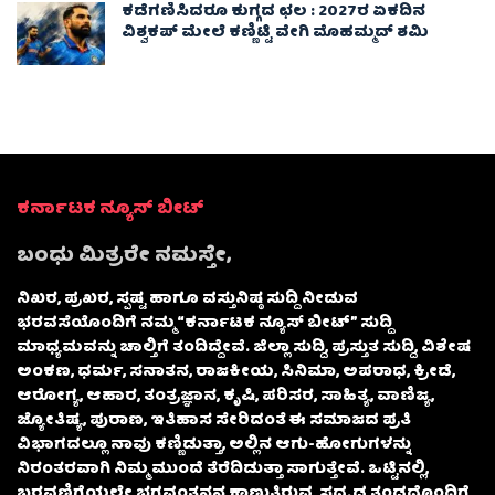
ಕಡೆಗಣಿಸಿದರೂ ಕುಗ್ಗದ ಛಲ : 2027ರ ಏಕದಿನ
ವಿಶ್ವಕಪ್‌ ಮೇಲೆ ಕಣ್ಣಿಟ್ಟಿ ವೇಗಿ ಮೊಹಮ್ಮದ್ ಶಮಿ
ಕರ್ನಾಟಕ ನ್ಯೂಸ್ ಬೀಟ್
ಬಂಧು ಮಿತ್ರರೇ ನಮಸ್ತೇ,
ನಿಖರ, ಪ್ರಖರ, ಸ್ಪಷ್ಟ ಹಾಗೂ ವಸ್ತುನಿಷ್ಠ ಸುದ್ದಿ ನೀಡುವ
ಭರವಸೆಯೊಂದಿಗೆ ನಮ್ಮ “ಕರ್ನಾಟಕ ನ್ಯೂಸ್ ಬೀಟ್” ಸುದ್ದಿ
ಮಾಧ್ಯಮವನ್ನು ಚಾಲ್ತಿಗೆ ತಂದಿದ್ದೇವೆ. ಜಿಲ್ಲಾ ಸುದ್ದಿ, ಪ್ರಸ್ತುತ ಸುದ್ದಿ, ವಿಶೇಷ
ಅಂಕಣ, ಧರ್ಮ, ಸನಾತನ, ರಾಜಕೀಯ, ಸಿನಿಮಾ, ಅಪರಾಧ, ಕ್ರೀಡೆ,
ಆರೋಗ್ಯ, ಆಹಾರ, ತಂತ್ರಜ್ಞಾನ, ಕೃಷಿ, ಪರಿಸರ, ಸಾಹಿತ್ಯ, ವಾಣಿಜ್ಯ,
ಜ್ಯೋತಿಷ್ಯ, ಪುರಾಣ, ಇತಿಹಾಸ ಸೇರಿದಂತೆ ಈ ಸಮಾಜದ ಪ್ರತಿ
ವಿಭಾಗದಲ್ಲೂ ನಾವು ಕಣ್ಣಿಡುತ್ತಾ, ಅಲ್ಲಿನ ಆಗು-ಹೋಗುಗಳನ್ನು
ನಿರಂತರವಾಗಿ ನಿಮ್ಮ ಮುಂದೆ ತೆರೆದಿಡುತ್ತಾ ಸಾಗುತ್ತೇವೆ. ಒಟ್ಟಿನಲ್ಲಿ,
ಬರವಣಿಗೆಯಲ್ಲೇ ಭಗವಂತನನ್ನ ಕಾಣುತ್ತಿರುವ, ಸದೃಢ ತಂಡದೊಂದಿಗೆ,