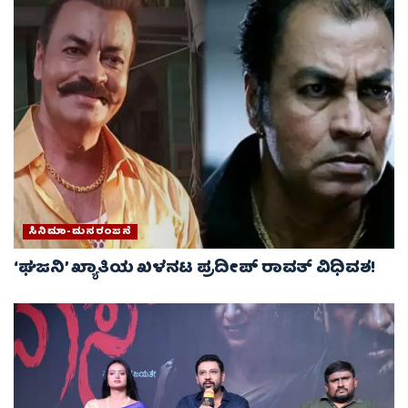
ಸಿನಿಮಾ-ಮನರಂಜನೆ
‘ಘಜನಿ’ ಖ್ಯಾತಿಯ ಖಳನಟ ಪ್ರದೀಪ್ ರಾವತ್ ವಿಧಿವಶ!