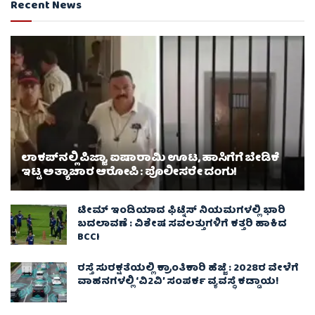
Recent News
ಲಾಕಪ್‌ನಲ್ಲಿ ಪಿಜ್ಜಾ, ಐಷಾರಾಮಿ ಊಟ, ಹಾಸಿಗೆಗೆ ಬೇಡಿಕೆ
ಇಟ್ಟ ಅತ್ಯಾಚಾರ ಆರೋಪಿ : ಪೊಲೀಸರೇ ದಂಗು!
ಟೀಮ್ ಇಂಡಿಯಾದ ಫಿಟ್ನೆಸ್ ನಿಯಮಗಳಲ್ಲಿ ಭಾರಿ
ಬದಲಾವಣೆ : ವಿಶೇಷ ಸವಲತ್ತುಗಳಿಗೆ ಕತ್ತರಿ ಹಾಕಿದ
BCCI
ರಸ್ತೆ ಸುರಕ್ಷತೆಯಲ್ಲಿ ಕ್ರಾಂತಿಕಾರಿ ಹೆಜ್ಜೆ : 2028ರ ವೇಳೆಗೆ
ವಾಹನಗಳಲ್ಲಿ ‘ವಿ2ವಿ’ ಸಂಪರ್ಕ ವ್ಯವಸ್ಥೆ ಕಡ್ಡಾಯ!