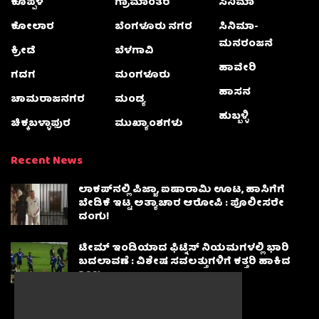
ಕೊಪ್ಪಳ
ಗ್ರಾಮಾಂತರ
ಸಿನಿಮಾ
ಕೋಲಾರ
ಬೆಂಗಳೂರು ನಗರ
ಸಿನಿಮಾ-
ಮನರಂಜನೆ
ಕ್ರೀಡೆ
ಬೆಳಗಾವಿ
ಹಾವೇರಿ
ಗದಗ
ಮಂಗಳೂರು
ಹಾಸನ
ಚಾಮರಾಜನಗರ
ಮಂಡ್ಯ
ಹುಬ್ಬಳ್ಳಿ
ಚಿಕ್ಕಬಳ್ಳಾಫುರ
ಮುಖ್ಯಾಂಶಗಳು
Recent News
ಲಾಕಪ್‌ನಲ್ಲಿ ಪಿಜ್ಜಾ, ಐಷಾರಾಮಿ ಊಟ, ಹಾಸಿಗೆಗೆ
ಬೇಡಿಕೆ ಇಟ್ಟ ಅತ್ಯಾಚಾರ ಆರೋಪಿ : ಪೊಲೀಸರೇ
ದಂಗು!
ಟೀಮ್ ಇಂಡಿಯಾದ ಫಿಟ್ನೆಸ್ ನಿಯಮಗಳಲ್ಲಿ ಭಾರಿ
ಬದಲಾವಣೆ : ವಿಶೇಷ ಸವಲತ್ತುಗಳಿಗೆ ಕತ್ತರಿ ಹಾಕಿದ
BCCI