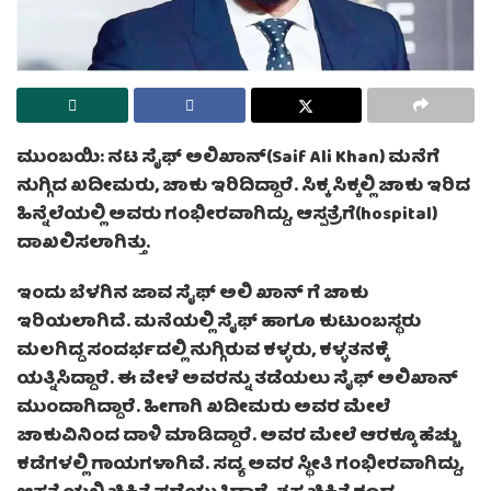
ಮುಂಬಯಿ: ನಟ ಸೈಫ್ ಅಲಿಖಾನ್(Saif Ali Khan) ಮನೆಗೆ
ನುಗ್ಗಿದ ಖದೀಮರು, ಚಾಕು ಇರಿದಿದ್ದಾರೆ. ಸಿಕ್ಕ ಸಿಕ್ಕಲ್ಲಿ ಚಾಕು ಇರಿದ
ಹಿನ್ನೆಲೆಯಲ್ಲಿ ಅವರು ಗಂಭೀರವಾಗಿದ್ದು, ಆಸ್ಪತ್ರೆಗೆ(hospital)
ದಾಖಲಿಸಲಾಗಿತ್ತು.
ಇಂದು ಬೆಳಗಿನ ಜಾವ ಸೈಫ್ ಅಲಿ ಖಾನ್ ಗೆ ಚಾಕು
ಇರಿಯಲಾಗಿದೆ. ಮನೆಯಲ್ಲಿ ಸೈಫ್ ಹಾಗೂ ಕುಟುಂಬಸ್ಥರು
ಮಲಗಿದ್ದ ಸಂದರ್ಭದಲ್ಲಿ ನುಗ್ಗಿರುವ ಕಳ್ಳರು, ಕಳ್ಳತನಕ್ಕೆ
ಯತ್ನಿಸಿದ್ದಾರೆ. ಈ ವೇಳೆ ಅವರನ್ನು ತಡೆಯಲು ಸೈಫ್ ಅಲಿಖಾನ್
ಮುಂದಾಗಿದ್ದಾರೆ. ಹೀಗಾಗಿ ಖದೀಮರು ಅವರ ಮೇಲೆ
ಚಾಕುವಿನಿಂದ ದಾಳಿ ಮಾಡಿದ್ದಾರೆ. ಅವರ ಮೇಲೆ ಆರಕ್ಕೂ ಹೆಚ್ಚು
ಕಡೆಗಳಲ್ಲಿ ಗಾಯಗಳಾಗಿವೆ. ಸದ್ಯ ಅವರ ಸ್ಥೀತಿ ಗಂಭೀರವಾಗಿದ್ದು,