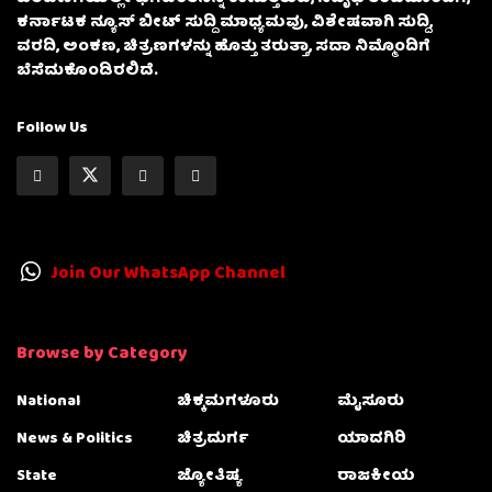
ಕರ್ನಾಟಕ ನ್ಯೂಸ್ ಬೀಟ್ ಸುದ್ದಿ ಮಾಧ್ಯಮವು, ವಿಶೇಷವಾಗಿ ಸುದ್ದಿ,
ವರದಿ, ಅಂಕಣ, ಚಿತ್ರಣಗಳನ್ನು ಹೊತ್ತು ತರುತ್ತಾ, ಸದಾ ನಿಮ್ಮೊಂದಿಗೆ
ಬೆಸೆದುಕೊಂಡಿರಲಿದೆ.
Follow Us
Join Our WhatsApp Channel
Browse by Category
National
ಚಿಕ್ಕಮಗಳೂರು
ಮೈಸೂರು
News & Politics
ಚಿತ್ರದುರ್ಗ
ಯಾದಗಿರಿ
State
ಜ್ಯೋತಿಷ್ಯ
ರಾಜಕೀಯ