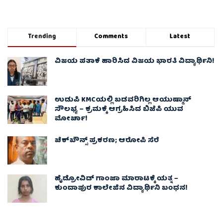
Trending
Comments
Latest
ವಿಜಯ ಪತಾಕೆ ಹಾರಿಸಿದ ವಿಜಯ ಭಾರತಿ ವಿದ್ಯಾರ್ಥಿನಿ!
ಉಡುಪಿ KMCಯಲ್ಲಿ ಬಡವರಿಗಿಲ್ಲ ಆಯುಷ್ಮಾನ್
ಸೌಲಭ್ಯ – ಕ್ರಮಕ್ಕೆ ಆಗ್ರಹಿಸಿದ ಬಿಜೆಪಿ ಯುವ
ಮೋರ್ಚಾ!
ಚೆಕ್​ಬೌನ್ಸ್​ ಪ್ರಕರಣ; ಆರೋಪಿ ಸೆರೆ
ಹೈಡ್ರೋವಿಡ್ ಗಾಂಜಾ ಮಾರಾಟಕ್ಕೆ ಯತ್ನ –
ಕುಂದಾಪುರ ಕಾಲೇಜಿನ ವಿದ್ಯಾರ್ಥಿನಿ ಬಂಧನ!