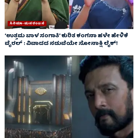
ಸಿನಿಮಾ-ಮನರಂಜನೆ
‘ಉತ್ತಮ ಬಾಳ ಸಂಗಾತಿ’ ಕುರಿತ ಕಂಗನಾ ಹಳೇ ಹೇಳಿಕೆ
ವೈರಲ್ : ವಿವಾದದ ನಡುವೆಯೇ ಸೋನಾಕ್ಷಿ ಲೈಕ್!