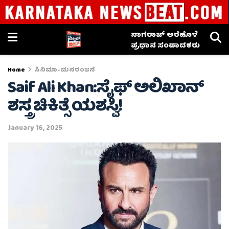
ನಾಗರಾಜ್ ಅರೆಹೊಳೆ
ಪ್ರಧಾನ ಸಂಪಾದಕರು
Home
ಸಿನಿಮಾ-ಮನರಂಜನೆ
Saif Ali Khan:ಸೈಫ್ ಅಲಿಖಾನ್
ಶಸ್ತ್ರ ಚಿಕಿತ್ಸೆ ಯಶಸ್ವಿ!
January 16, 2025