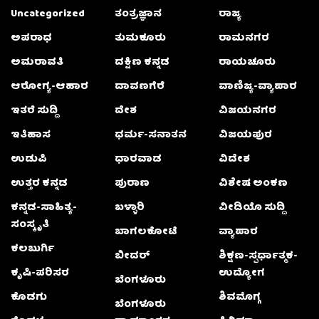
Uncategorized
ತಂತ್ರಜ್ಞಾನ
ರಾಜ್ಯ
ಅಪರಾಧ
ತುಮಕೂರು
ರಾಮನಗರ
ಅಮರಾವತಿ
ದಕ್ಷಿಣ ಕನ್ನಡ
ರಾಯಚೂರು
ಆರೋಗ್ಯ-ಆಹಾರ
ದಾವಣಗೆರೆ
ವಾಣಿಜ್ಯ-ವ್ಯಾಪಾರ
ಇತರೆ ಸುದ್ದಿ
ದೇಶ
ವಿಜಯನಗರ
ಇತಿಹಾಸ
ಧರ್ಮ-ಸನಾತನ
ವಿಜಯಪುರ
ಉಡುಪಿ
ಧಾರವಾಡ
ವಿದೇಶ
ಉತ್ತರ ಕನ್ನಡ
ಪುರಾಣ
ವಿಶೇಷ ಅಂಕಣ
ಕನ್ನಡ-ಸಾಹಿತ್ಯ-
ಬಳ್ಳಾರಿ
ವೀಡಿಯೊ ಸುದ್ದಿ
ಸಂಸ್ಕೃತಿ
ಬಾಗಲಕೋಟೆ
ವ್ಯಾಪಾರ
ಕಲಬುರ್ಗಿ
ಬೀದರ್
ಶಿಕ್ಷಣ-ಸ್ಪರ್ಧಾತ್ಮಕ-
ಕೃಷಿ-ಪರಿಸರ
ಉದ್ಯೋಗ
ಬೆಂಗಳೂರು
ಕೊಡಗು
ಶಿವಮೊಗ್ಗ
ಬೆಂಗಳೂರು