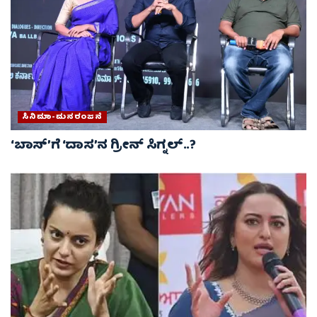
ಸಿನಿಮಾ-ಮನರಂಜನೆ
‘ಬಾಸ್’ಗೆ ‘ದಾಸ’ನ ಗ್ರೀನ್ ಸಿಗ್ನಲ್..?