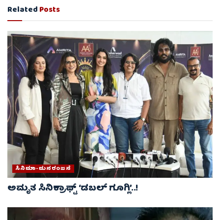
Related
Posts
ಸಿನಿಮಾ-ಮನರಂಜನೆ
ಅಮೃತ ಸಿನಿಕ್ರಾಫ್ಟ್ ‘ಡಬಲ್ ಗೂಗ್ಲಿ’..!