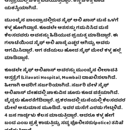
ಆಸ್ಪತ್ರೆಯಲ್ಲಿ ಚಿಕಿತ್ಸೆ ಪಡೆಯುತ್ತಿದ್ದಾರೆ. ಶಸ್ತ್ರ ಚಿಕಿತ್ಸೆ ಕೂಡ
ಯಶಸ್ವಿಯಾಗಿದೆ.
ಮುಂಬೈನ ಬಾಂದ್ರಾದಲ್ಲಿರುವ ಸೈಫ್ ಅಲಿ ಖಾನ್ ಮನೆ ಒಳಗೆ
ಕಳ್ಳ ಹೋಗಿದ್ದಾನೆ. ಕೂಡಲೇ ಆತನನ್ನು ಗಮನಿಸಿದ ಮನೆ
ಕೆಲಸದವರು ಅವನನ್ನು ಹಿಡಿಯುವ ಪ್ರಯತ್ನ ಮಾಡಿದ್ದಾರೆ. ಈ
ಗಲಾಟೆಯಿಂದ ಸೈಫ್ ಅಲಿ ಖಾನ್ಗೆ ಎಚ್ಚರ ಆಗಿದ್ದು, ಅವರು
ಆಗಮಿಸಿದ್ದಾರೆ. ಆಗ ತಡೆಯಲು ಹೋದ ಸೈಫ್ ಮೇಲೆ ಕಳ್ಳ ಹಲ್ಲೆ
ಮಾಡಿದ್ದಾನೆ.
ಕೂಡಲೇ ಸೈಫ್ ಅಲಿಖಾನ್ ಅವರನ್ನು ಮುಂಬೈನ ಲೀಲಾವತಿ
ಆಸ್ಪತ್ರೆಗೆ (Lilavati Hospital, Mumbai) ದಾಖಲಿಸಲಾಗಿದೆ.
ಹೀಗಾಗಿ ಅವರಿಗೆ ಸರ್ಜರಿಯಾಗಿದೆ. ಸರ್ಜರಿ ವೇಳೆ ಸೈಫ್
ಅಲಿಖಾನ್ ದೇಹದಲ್ಲಿ ಚಾಕುವಿನ ಚೂರು ಕೂಡ ಪತ್ತೆಯಾಗಿದೆ.
ವೈದ್ಯರು ಹೊರತೆಗೆದಿದ್ದಾರೆ. ಪ್ರಕರಣದಲ್ಲಿ ಮನೆಯಲ್ಲಿ ಕೆಲಸದವರ
ಮೇಲೆ ಅನುಮಾನ ಮೂಡಿದೆ. ಇವರ ಮನೆಗೆ ಎರಡು ಗೇಟ್ಗಳಿವೆ.
4 ಜನ ಗಾರ್ಡ್ಗಳು ಕೆಲಸ ಮಾಡುತ್ತಿದ್ದಾರೆ. ಆದರೂ ಕಳ್ಳ ಹೇಗೆ
ಬಂದ ಎಂಬ ಪ್ರಶ್ನೆ ಕಾಡುತ್ತಿದ್ದು, ಸದ್ಯ ಪೊಲೀಸರು(police) ತನಿಖೆ