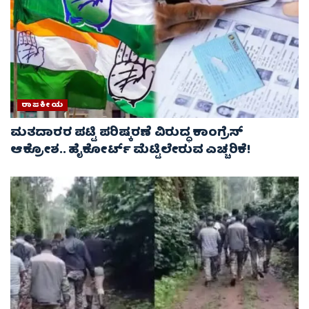
ರಾಜಕೀಯ
ಮತದಾರರ ಪಟ್ಟಿ ಪರಿಷ್ಕರಣೆ ವಿರುದ್ಧ ಕಾಂಗ್ರೆಸ್
ಆಕ್ರೋಶ.. ಹೈಕೋರ್ಟ್ ಮೆಟ್ಟಿಲೇರುವ ಎಚ್ಚರಿಕೆ!