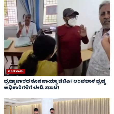
ಬೆಂಗಳೂರು
ಭ್ರಷ್ಟಾಚಾರದ ಕೂಪವಾಯ್ತಾ ಜಿಬಿಎ? ಲಂಚಬಾಕ ಭ್ರಷ್ಟ
ಅಧಿಕಾರಿಗಳಿಗೆ ಲೇಡಿ ತರಾಟೆ!