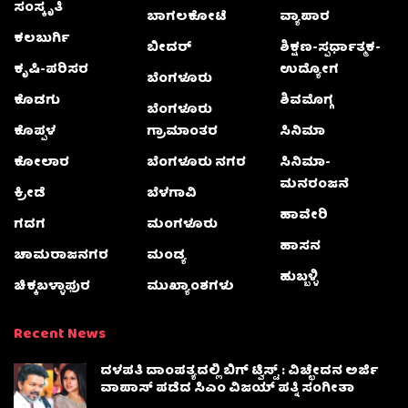
ಸಂಸ್ಕೃತಿ
ಬಾಗಲಕೋಟೆ
ವ್ಯಾಪಾರ
ಕಲಬುರ್ಗಿ
ಬೀದರ್
ಶಿಕ್ಷಣ-ಸ್ಪರ್ಧಾತ್ಮಕ-
ಕೃಷಿ-ಪರಿಸರ
ಉದ್ಯೋಗ
ಬೆಂಗಳೂರು
ಕೊಡಗು
ಶಿವಮೊಗ್ಗ
ಬೆಂಗಳೂರು
ಕೊಪ್ಪಳ
ಗ್ರಾಮಾಂತರ
ಸಿನಿಮಾ
ಕೋಲಾರ
ಬೆಂಗಳೂರು ನಗರ
ಸಿನಿಮಾ-
ಮನರಂಜನೆ
ಕ್ರೀಡೆ
ಬೆಳಗಾವಿ
ಹಾವೇರಿ
ಗದಗ
ಮಂಗಳೂರು
ಹಾಸನ
ಚಾಮರಾಜನಗರ
ಮಂಡ್ಯ
ಹುಬ್ಬಳ್ಳಿ
ಚಿಕ್ಕಬಳ್ಳಾಫುರ
ಮುಖ್ಯಾಂಶಗಳು
Recent News
ದಳಪತಿ ದಾಂಪತ್ಯದಲ್ಲಿ ಬಿಗ್ ಟ್ವಿಸ್ಟ್ : ವಿಚ್ಛೇದನ ಅರ್ಜಿ
ವಾಪಾಸ್‌ ಪಡೆದ ಸಿಎಂ ವಿಜಯ್ ಪತ್ನಿ ಸಂಗೀತಾ‌