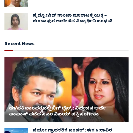
ಹೈಡ್ರೋವಿಡ್ ಗಾಂಜಾ ಮಾರಾಟಕ್ಕೆ ಯತ್ನ –
ಕುಂದಾಪುರ ಕಾಲೇಜಿನ ವಿದ್ಯಾರ್ಥಿನಿ ಬಂಧನ!
Recent News
ದಳಪತಿ ದಾಂಪತ್ಯದಲ್ಲಿ ಬಿಗ್ ಟ್ವಿಸ್ಟ್ : ವಿಚ್ಛೇದನ ಅರ್ಜಿ
ವಾಪಾಸ್‌ ಪಡೆದ ಸಿಎಂ ವಿಜಯ್ ಪತ್ನಿ ಸಂಗೀತಾ‌
ಜಿಯೋ ಗ್ರಾಹಕರಿಗೆ ಬಂಪರ್ : ಈಗ 6 ಸಾವಿರ