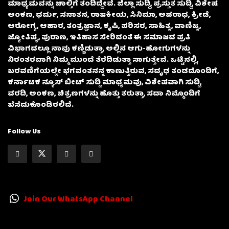
ಮಾಧ್ಯಮವನ್ನು ಚಾಲ್ತಿಗೆ ತಂದಿದ್ದೇವೆ. ಜಿಲ್ಲಾ ಸುದ್ದಿ, ಪ್ರಸ್ತುತ ಸುದ್ದಿ, ವಿಶೇಷ
ಅಂಕಣ, ಧರ್ಮ, ಸನಾತನ, ರಾಜಕೀಯ, ಸಿನಿಮಾ, ಅಪರಾಧ, ಕ್ರೀಡೆ,
ಆರೋಗ್ಯ, ಆಹಾರ, ತಂತ್ರಜ್ಞಾನ, ಕೃಷಿ, ಪರಿಸರ, ಸಾಹಿತ್ಯ, ವಾಣಿಜ್ಯ,
ಜ್ಯೋತಿಷ್ಯ, ಪುರಾಣ, ಇತಿಹಾಸ ಸೇರಿದಂತೆ ಈ ಸಮಾಜದ ಪ್ರತಿ
ವಿಭಾಗದಲ್ಲೂ ನಾವು ಕಣ್ಣಿಡುತ್ತಾ, ಅಲ್ಲಿನ ಆಗು-ಹೋಗುಗಳನ್ನು
ನಿರಂತರವಾಗಿ ನಿಮ್ಮ ಮುಂದೆ ತೆರೆದಿಡುತ್ತಾ ಸಾಗುತ್ತೇವೆ. ಒಟ್ಟಿನಲ್ಲಿ,
ಬರವಣಿಗೆಯಲ್ಲೇ ಭಗವಂತನನ್ನ ಕಾಣುತ್ತಿರುವ, ಸದೃಢ ತಂಡದೊಂದಿಗೆ,
ಕರ್ನಾಟಕ ನ್ಯೂಸ್ ಬೀಟ್ ಸುದ್ದಿ ಮಾಧ್ಯಮವು, ವಿಶೇಷವಾಗಿ ಸುದ್ದಿ,
ವರದಿ, ಅಂಕಣ, ಚಿತ್ರಣಗಳನ್ನು ಹೊತ್ತು ತರುತ್ತಾ, ಸದಾ ನಿಮ್ಮೊಂದಿಗೆ
ಬೆಸೆದುಕೊಂಡಿರಲಿದೆ.
Follow Us
Join Our WhatsApp Channel