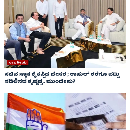
ರಾಜಕೀಯ
ಸಚಿವ ಸ್ಥಾನ ಕೈತಪ್ಪಿದ ಬೇಸರ ; ರಾಹುಲ್ ಕರೆಗೂ ಪಟ್ಟು
ಸಡಿಲಿಸದ ಕೃಷ್ಣಪ್ಪ.. ಮುಂದೇನು?