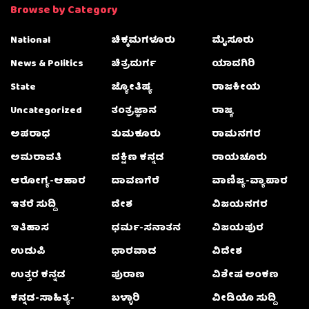
Browse by Category
National
ಚಿಕ್ಕಮಗಳೂರು
ಮೈಸೂರು
News & Politics
ಚಿತ್ರದುರ್ಗ
ಯಾದಗಿರಿ
State
ಜ್ಯೋತಿಷ್ಯ
ರಾಜಕೀಯ
Uncategorized
ತಂತ್ರಜ್ಞಾನ
ರಾಜ್ಯ
ಅಪರಾಧ
ತುಮಕೂರು
ರಾಮನಗರ
ಅಮರಾವತಿ
ದಕ್ಷಿಣ ಕನ್ನಡ
ರಾಯಚೂರು
ಆರೋಗ್ಯ-ಆಹಾರ
ದಾವಣಗೆರೆ
ವಾಣಿಜ್ಯ-ವ್ಯಾಪಾರ
ಇತರೆ ಸುದ್ದಿ
ದೇಶ
ವಿಜಯನಗರ
ಇತಿಹಾಸ
ಧರ್ಮ-ಸನಾತನ
ವಿಜಯಪುರ
ಉಡುಪಿ
ಧಾರವಾಡ
ವಿದೇಶ
ಉತ್ತರ ಕನ್ನಡ
ಪುರಾಣ
ವಿಶೇಷ ಅಂಕಣ
ಕನ್ನಡ-ಸಾಹಿತ್ಯ-
ಬಳ್ಳಾರಿ
ವೀಡಿಯೊ ಸುದ್ದಿ