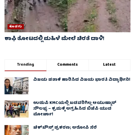
ಕೊಡಗು
ಕಾಫಿ ತೋಟದಲ್ಲಿ ಮಹಿಳೆ ಮೇಲೆ ಚಿರತೆ ದಾಳಿ!
Trending
Comments
Latest
ವಿಜಯ ಪತಾಕೆ ಹಾರಿಸಿದ ವಿಜಯ ಭಾರತಿ ವಿದ್ಯಾರ್ಥಿನಿ!
ಉಡುಪಿ KMCಯಲ್ಲಿ ಬಡವರಿಗಿಲ್ಲ ಆಯುಷ್ಮಾನ್
ಸೌಲಭ್ಯ – ಕ್ರಮಕ್ಕೆ ಆಗ್ರಹಿಸಿದ ಬಿಜೆಪಿ ಯುವ
ಮೋರ್ಚಾ!
ಚೆಕ್​ಬೌನ್ಸ್​ ಪ್ರಕರಣ; ಆರೋಪಿ ಸೆರೆ