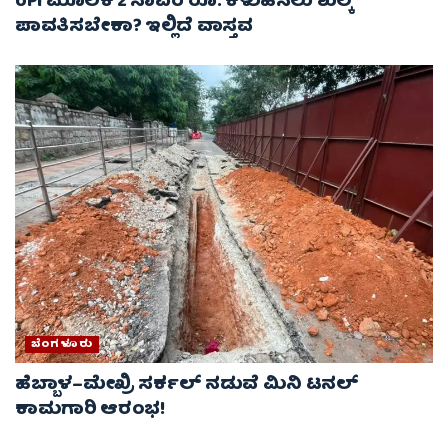
UPI ಮೂಲಕ 2 ಸಾವಿರ ರೂ. ಕಳುಹಿಸಲು ಶುಲ್ಕ
ಪಾವತಿಸಬೇಕಾ? ಇಲ್ಲಿದೆ ವಾಸ್ತವ
ಬೆಂಗಳೂರು
ಹೆಬ್ಬಾಳ–ಮೇಖ್ರಿ ಸರ್ಕಲ್ ನಡುವೆ ಮಿನಿ ಟನಲ್
ಕಾಮಗಾರಿ ಆರಂಭ!