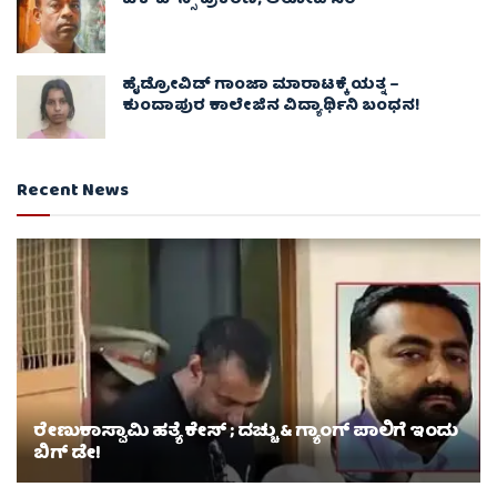
ಚೆಕ್​ಬೌನ್ಸ್​ ಪ್ರಕರಣ; ಆರೋಪಿ ಸೆರೆ
ಹೈಡ್ರೋವಿಡ್ ಗಾಂಜಾ ಮಾರಾಟಕ್ಕೆ ಯತ್ನ –
ಕುಂದಾಪುರ ಕಾಲೇಜಿನ ವಿದ್ಯಾರ್ಥಿನಿ ಬಂಧನ!
Recent News
ರೇಣುಕಾಸ್ವಾಮಿ ಹತ್ಯೆ ಕೇಸ್‌ ; ದಚ್ಚು & ಗ್ಯಾಂಗ್ ಪಾಲಿಗೆ ಇಂದು
ಬಿಗ್‌ ಡೇ!