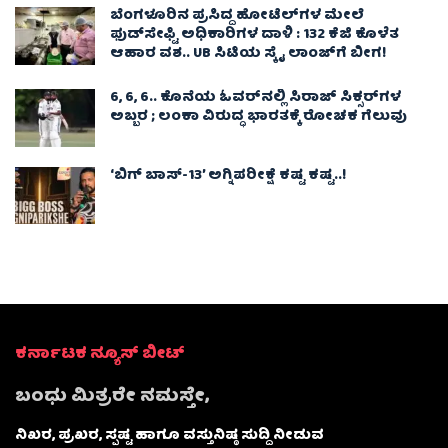
ಬೆಂಗಳೂರಿನ ಪ್ರಸಿದ್ದ ಹೋಟೆಲ್‌ಗಳ ಮೇಲೆ
ಫುಡ್‌ಸೇಫ್ಟಿ ಅಧಿಕಾರಿಗಳ ದಾಳಿ : 132 ಕೆಜಿ ಕೊಳೆತ
ಆಹಾರ ವಶ.. UB ಸಿಟಿಯ ಸ್ಕೈ ಲಾಂಜ್‌ಗೆ ಬೀಗ!
6, 6, 6.. ಕೊನೆಯ ಓವರ್‌ನಲ್ಲಿ ಸಿರಾಜ್ ಸಿಕ್ಸರ್‌ಗಳ
ಅಬ್ಬರ ; ಲಂಕಾ ವಿರುದ್ಧ ಭಾರತಕ್ಕೆ ರೋಚಕ ಗೆಲುವು
‘ಬಿಗ್ ಬಾಸ್-13’ ಅಗ್ನಿಪರೀಕ್ಷೆ ಕಷ್ಟ ಕಷ್ಟ..!
ಕರ್ನಾಟಕ ನ್ಯೂಸ್ ಬೀಟ್
ಬಂಧು ಮಿತ್ರರೇ ನಮಸ್ತೇ,
ನಿಖರ, ಪ್ರಖರ, ಸ್ಪಷ್ಟ ಹಾಗೂ ವಸ್ತುನಿಷ್ಠ ಸುದ್ದಿ ನೀಡುವ