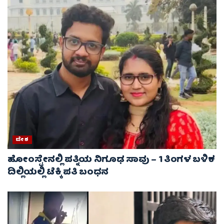
ದೇಶ
ಹೋಂಸ್ಟೇನಲ್ಲಿ ಪತ್ನಿಯ ನಿಗೂಢ ಸಾವು – 1 ತಿಂಗಳ ಬಳಿಕ
ದಿಲ್ಲಿಯಲ್ಲಿ ಟೆಕ್ಕಿ ಪತಿ ಬಂಧನ