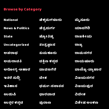
Browse by Category
National
ಚಿಕ್ಕಮಗಳೂರು
ಮೈಸೂರು
News & Politics
ಚಿತ್ರದುರ್ಗ
ಯಾದಗಿರಿ
State
ಜ್ಯೋತಿಷ್ಯ
ರಾಜಕೀಯ
Uncategorized
ತಂತ್ರಜ್ಞಾನ
ರಾಜ್ಯ
ಅಪರಾಧ
ತುಮಕೂರು
ರಾಮನಗರ
ಅಮರಾವತಿ
ದಕ್ಷಿಣ ಕನ್ನಡ
ರಾಯಚೂರು
ಆರೋಗ್ಯ-ಆಹಾರ
ದಾವಣಗೆರೆ
ವಾಣಿಜ್ಯ-ವ್ಯಾಪಾರ
ಇತರೆ ಸುದ್ದಿ
ದೇಶ
ವಿಜಯನಗರ
ಇತಿಹಾಸ
ಧರ್ಮ-ಸನಾತನ
ವಿಜಯಪುರ
ಉಡುಪಿ
ಧಾರವಾಡ
ವಿದೇಶ
ಉತ್ತರ ಕನ್ನಡ
ಪುರಾಣ
ವಿಶೇಷ ಅಂಕಣ