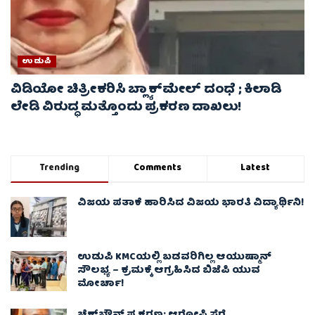
ಉಡುಪಿ
ವಿಡಿಯೋ ಚಿತ್ರೀಕರಿಸಿ ಬ್ಲ್ಯಾಕ್‌ಮೇಲ್ ದಂಧೆ ; ಕಿಲಾಡಿ
ಲೇಡಿ ವಿರುದ್ಧ ಮತ್ತೊಂದು ಪ್ರಕರಣ ದಾಖಲು!
Trending
Comments
Latest
ವಿಜಯ ಪತಾಕೆ ಹಾರಿಸಿದ ವಿಜಯ ಭಾರತಿ ವಿದ್ಯಾರ್ಥಿನಿ!
ಉಡುಪಿ KMCಯಲ್ಲಿ ಬಡವರಿಗಿಲ್ಲ ಆಯುಷ್ಮಾನ್
ಸೌಲಭ್ಯ – ಕ್ರಮಕ್ಕೆ ಆಗ್ರಹಿಸಿದ ಬಿಜೆಪಿ ಯುವ
ಮೋರ್ಚಾ!