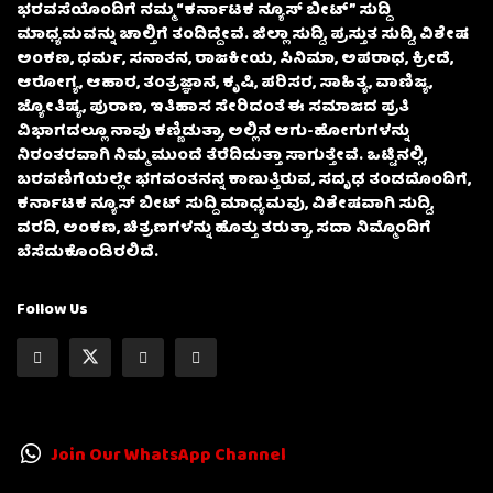
ಭರವಸೆಯೊಂದಿಗೆ ನಮ್ಮ “ಕರ್ನಾಟಕ ನ್ಯೂಸ್ ಬೀಟ್” ಸುದ್ದಿ
ಮಾಧ್ಯಮವನ್ನು ಚಾಲ್ತಿಗೆ ತಂದಿದ್ದೇವೆ. ಜಿಲ್ಲಾ ಸುದ್ದಿ, ಪ್ರಸ್ತುತ ಸುದ್ದಿ, ವಿಶೇಷ
ಅಂಕಣ, ಧರ್ಮ, ಸನಾತನ, ರಾಜಕೀಯ, ಸಿನಿಮಾ, ಅಪರಾಧ, ಕ್ರೀಡೆ,
ಆರೋಗ್ಯ, ಆಹಾರ, ತಂತ್ರಜ್ಞಾನ, ಕೃಷಿ, ಪರಿಸರ, ಸಾಹಿತ್ಯ, ವಾಣಿಜ್ಯ,
ಜ್ಯೋತಿಷ್ಯ, ಪುರಾಣ, ಇತಿಹಾಸ ಸೇರಿದಂತೆ ಈ ಸಮಾಜದ ಪ್ರತಿ
ವಿಭಾಗದಲ್ಲೂ ನಾವು ಕಣ್ಣಿಡುತ್ತಾ, ಅಲ್ಲಿನ ಆಗು-ಹೋಗುಗಳನ್ನು
ನಿರಂತರವಾಗಿ ನಿಮ್ಮ ಮುಂದೆ ತೆರೆದಿಡುತ್ತಾ ಸಾಗುತ್ತೇವೆ. ಒಟ್ಟಿನಲ್ಲಿ,
ಬರವಣಿಗೆಯಲ್ಲೇ ಭಗವಂತನನ್ನ ಕಾಣುತ್ತಿರುವ, ಸದೃಢ ತಂಡದೊಂದಿಗೆ,
ಕರ್ನಾಟಕ ನ್ಯೂಸ್ ಬೀಟ್ ಸುದ್ದಿ ಮಾಧ್ಯಮವು, ವಿಶೇಷವಾಗಿ ಸುದ್ದಿ,
ವರದಿ, ಅಂಕಣ, ಚಿತ್ರಣಗಳನ್ನು ಹೊತ್ತು ತರುತ್ತಾ, ಸದಾ ನಿಮ್ಮೊಂದಿಗೆ
ಬೆಸೆದುಕೊಂಡಿರಲಿದೆ.
Follow Us
Join Our WhatsApp Channel