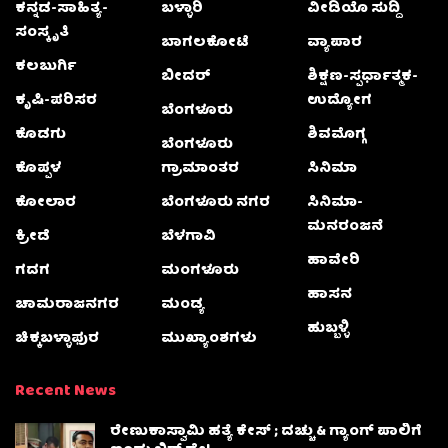
ಕನ್ನಡ-ಸಾಹಿತ್ಯ-
ಬಳ್ಳಾರಿ
ವೀಡಿಯೊ ಸುದ್ದಿ
ಸಂಸ್ಕೃತಿ
ಬಾಗಲಕೋಟೆ
ವ್ಯಾಪಾರ
ಕಲಬುರ್ಗಿ
ಬೀದರ್
ಶಿಕ್ಷಣ-ಸ್ಪರ್ಧಾತ್ಮಕ-
ಕೃಷಿ-ಪರಿಸರ
ಉದ್ಯೋಗ
ಬೆಂಗಳೂರು
ಕೊಡಗು
ಶಿವಮೊಗ್ಗ
ಬೆಂಗಳೂರು
ಕೊಪ್ಪಳ
ಗ್ರಾಮಾಂತರ
ಸಿನಿಮಾ
ಕೋಲಾರ
ಬೆಂಗಳೂರು ನಗರ
ಸಿನಿಮಾ-
ಮನರಂಜನೆ
ಕ್ರೀಡೆ
ಬೆಳಗಾವಿ
ಹಾವೇರಿ
ಗದಗ
ಮಂಗಳೂರು
ಹಾಸನ
ಚಾಮರಾಜನಗರ
ಮಂಡ್ಯ
ಹುಬ್ಬಳ್ಳಿ
ಚಿಕ್ಕಬಳ್ಳಾಫುರ
ಮುಖ್ಯಾಂಶಗಳು
Recent News
ರೇಣುಕಾಸ್ವಾಮಿ ಹತ್ಯೆ ಕೇಸ್‌ ; ದಚ್ಚು & ಗ್ಯಾಂಗ್ ಪಾಲಿಗೆ