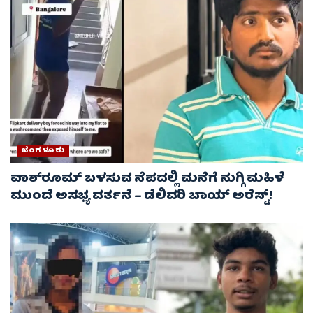
ಬೆಂಗಳೂರು
ವಾಶ್‌ರೂಮ್‌ ಬಳಸುವ ನೆಪದಲ್ಲಿ ಮನೆಗೆ ನುಗ್ಗಿ ಮಹಿಳೆ
ಮುಂದೆ ಅಸಭ್ಯ ವರ್ತನೆ – ಡೆಲಿವರಿ ಬಾಯ್ ಅರೆಸ್ಟ್‌!