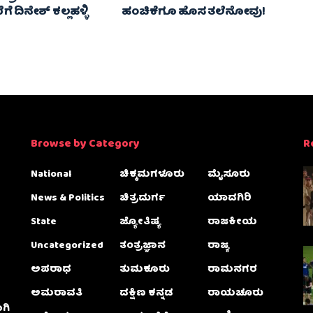
ೆ ದಿನೇಶ್ ಕಲ್ಲಹಳ್ಳಿ
ಹಂಚಿಕೆಗೂ ಹೊಸ ತಲೆನೋವು!
Browse by Category
R
National
ಚಿಕ್ಕಮಗಳೂರು
ಮೈಸೂರು
News & Politics
ಚಿತ್ರದುರ್ಗ
ಯಾದಗಿರಿ
State
ಜ್ಯೋತಿಷ್ಯ
ರಾಜಕೀಯ
Uncategorized
ತಂತ್ರಜ್ಞಾನ
ರಾಜ್ಯ
ಅಪರಾಧ
ತುಮಕೂರು
ರಾಮನಗರ
ಅಮರಾವತಿ
ದಕ್ಷಿಣ ಕನ್ನಡ
ರಾಯಚೂರು
ಗಿ