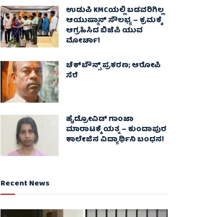
ಉಡುಪಿ KMCಯಲ್ಲಿ ಬಡವರಿಗಿಲ್ಲ
ಆಯುಷ್ಮಾನ್ ಸೌಲಭ್ಯ – ಕ್ರಮಕ್ಕೆ
ಆಗ್ರಹಿಸಿದ ಬಿಜೆಪಿ ಯುವ
ಮೋರ್ಚಾ!
ಚೆಕ್​ಬೌನ್ಸ್​ ಪ್ರಕರಣ; ಆರೋಪಿ
ಸೆರೆ
ಹೈಡ್ರೋವಿಡ್ ಗಾಂಜಾ
ಮಾರಾಟಕ್ಕೆ ಯತ್ನ – ಕುಂದಾಪುರ
ಕಾಲೇಜಿನ ವಿದ್ಯಾರ್ಥಿನಿ ಬಂಧನ!
Recent News