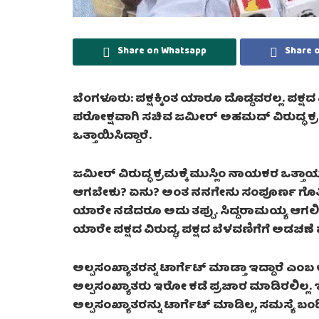
Share on Whatsapp
Share 
ಬೆಂಗಳೂರು:
ಪಕ್ಷಕ್ಕಿಂತ ಯಾರೂ ದೊಡ್ಡವರಲ್ಲ. ಪಕ್
ಪರೋಕ್ಷವಾಗಿ ಸಚಿವ ಜಮೀರ್ ಅಹಮದ್ ವಿರುದ್ಧ ಕ್
ಒತ್ತಾಯಿಸಿದ್ದಾರೆ.
ಜಮೀರ್ ವಿರುದ್ಧ ಕ್ರಮಕ್ಕೆ ಮುಸ್ಲಿಂ ನಾಯಕರ ಒತ್ತಾಯ 
ಆಗಬೇಕು? ಏನು? ಅಂತ ನನಗೇನು ಸಂಪೂರ್ಣ ಗೊತ್ತಿಲ್ಲ. 
ಯಾರೇ ನಡೆದರೂ ಅದು ತಪ್ಪು. ಸಿದ್ದರಾಮಯ್ಯ ಆಗಲಿ,
ಯಾರೇ ಪಕ್ಷದ ವಿರುದ್ಧ, ಪಕ್ಷದ ಬೆಳವಣಿಗೆಗೆ ಅಡಚಣೆ
ಅಲ್ಪಸಂಖ್ಯಾತರನ್ನ ಟಾರ್ಗೆಟ್ ಮಾಡ್ತಾ ಇದ್ದಾರೆ 
ಅಲ್ಪಸಂಖ್ಯಾತರು ಇರೋ ಕಡೆ ಪ್ರಚಾರ ಮಾಡಿರಲಿಲ್ಲ. 
ಅಲ್ಪಸಂಖ್ಯಾತರನ್ನು ಟಾರ್ಗೆಟ್ ಮಾಡಿಲ್ಲ, ಸಮಸ್ಯೆ ಬಂ