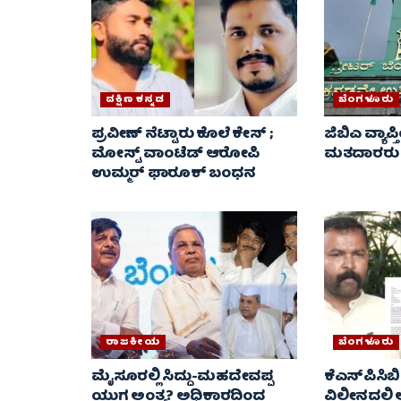
ದಕ್ಷಿಣ ಕನ್ನಡ
ಬೆಂಗಳೂರು
ಪ್ರವೀಣ್ ನೆಟ್ಟಾರು ಕೊಲೆ ಕೇಸ್ ​;
ಜಿಬಿಎ ವ್ಯಾಪ್ತ
ಮೋಸ್ಟ್ ವಾಂಟೆಡ್‌ ಆರೋಪಿ
ಮತದಾರರು AS
ಉಮ್ಮರ್ ಫಾರೂಕ್ ಬಂಧನ
ರಾಜಕೀಯ
ಬೆಂಗಳೂರು
ಮೈಸೂರಲ್ಲಿ ಸಿದ್ದು-ಮಹದೇವಪ್ಪ
ಕೆಎಸ್‌ಪಿಸಿಬಿ
ಯುಗ ಅಂತ್ಯ? ಅಧಿಕಾರದಿಂದ
ವಿಲೀನದಲ್ಲ