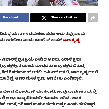
on Facebook
Share on Twitter
ಷದ ವಿರುದ್ಧ ಯಾರೇ ನಡೆದುಕೊಂಡರೂ ಅದು ತಪ್ಪು ಎಂದು
ರಮ ಆಗಬೇಕು ಎಂದು ಕಾಂಗ್ರೆಸ್ ಶಾಸಕ
ಬಾಲಕೃಷ್ಣ
ವಿಚಾರಕ್ಕೆ ಪ್ರತಿಕ್ರಿಯೆ ನೀಡಿದ ಅವರು, ಯಾಕೆ ಕ್ರಮ
ಪಕ್ಷಕ್ಕಿಂತ ಯಾರು ದೊಡ್ಡವರು ಅಲ್ಲ. ಪಕ್ಷದ ವಿರುದ್ಧ
 ಡಿಕೆ ಶಿವಕುಮಾರ್ ಆಗಲಿ, ಜಮೀರ್ ಆಗಲಿ, ಬಾಲಕೃಷ್ಣ ಆಗಲಿ
 ಮಾಡಿದ್ರೆ ಅವರ ಮೇಲೆ ಕ್ರಮ ಆಗಬೇಕು ಎಂದಿದ್ದಾರೆ.
ಎಂಬ ಆರೋಪ ವಿಚಾರವಾಗಿ ಮಾತನಾಡಿ, ನಾವು ದಾವಣಗೆರೆಯಲ್ಲಿ
ಇಲ್ಲಿ ಅಲ್ಪಸಂಖ್ಯಾತರಿಂದಲೇ ಗೊಂದಲ ಆಗಿದೆ. ಆದರೆ
ದಿದೆ ಅದಕ್ಕೆ ಪರಿಹಾರ ಹುಡುಕಬೇಕು ಅಷ್ಟೇ ಎಂದು ಹೇಳಿದ್ದಾರೆ.