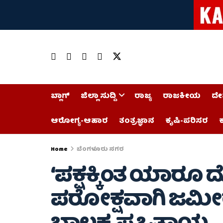
ಬ್ಲಾಗ್
ಜಿಲ್ಲಾ ಸುದ್ದಿ
ರಾಜ್ಯ
ರಾಜಕೀಯ
ದೇ
ಆರೋಗ್ಯ-ಆಹಾರ
ತಂತ್ರಜ್ಞಾನ
ಕೃಷಿ-ಪರಿಸರ
ಕ
Home
ಬೆಂಗಳೂರು ನಗರ
‘ಪಕ್ಷಕ್ಕಿಂತ ಯಾರೂ ದೊ
ಪರೋಕ್ಷವಾಗಿ ಜಮೀರ್ 