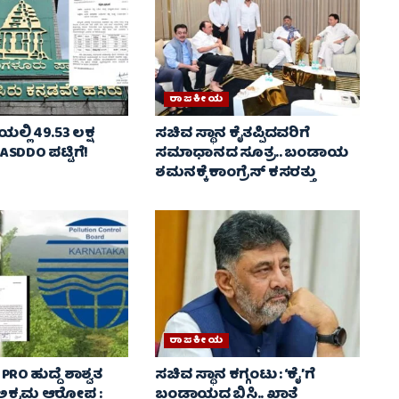
ರಾಜಕೀಯ
ಿಯಲ್ಲಿ 49.53 ಲಕ್ಷ
ಸಚಿವ ಸ್ಥಾನ ಕೈತಪ್ಪಿದವರಿಗೆ
DDO ಪಟ್ಟಿಗೆ!
ಸಮಾಧಾನದ ಸೂತ್ರ.. ಬಂಡಾಯ
ಶಮನಕ್ಕೆ ಕಾಂಗ್ರೆಸ್ ಕಸರತ್ತು
ರಾಜಕೀಯ
 PRO ಹುದ್ದೆ ಶಾಶ್ವತ
ಸಚಿವ ಸ್ಥಾನ ಕಗ್ಗಂಟು : ‘ಕೈ’ಗೆ
ಿ ಅಕ್ರಮ ಆರೋಪ :
ಬಂಡಾಯದ ಬಿಸಿ.. ಖಾತೆ