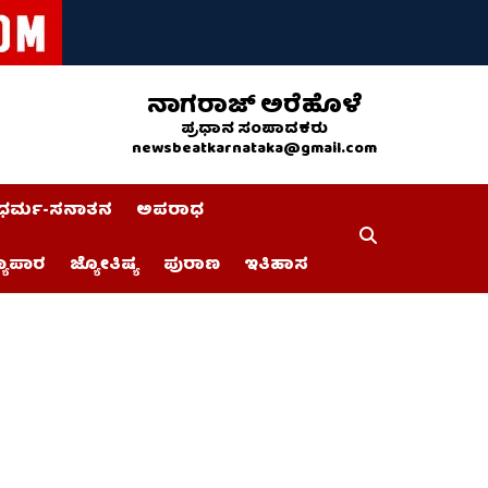
ನಾಗರಾಜ್ ಅರೆಹೊಳೆ
ಪ್ರಧಾನ ಸಂಪಾದಕರು
newsbeatkarnataka@gmail.com
ಧರ್ಮ-ಸನಾತನ
ಅಪರಾಧ
್ಯಾಪಾರ
ಜ್ಯೋತಿಷ್ಯ
ಪುರಾಣ
ಇತಿಹಾಸ