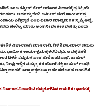
 ಎಂಬ ತನ್ವೀರ್ ಸೇಠ್ ಆರೋಪ ವಿಚಾರಕ್ಕೆ ಪ್ರತಿಕ್ರಿಯೆ
ಇರಬಹುದು. ಅವರನ್ನು ಕೇಳಿ. ಜಮೀರ್ ಬೇರೆ ನಾಯಕರನ್ನ
ಬಂಡಾಯ ಎದ್ದಿದ್ದಾರೆ ಎಂಬ ವಿಚಾರ ಮಾಧ್ಯಮಗಳ ಸೃಷ್ಟಿ ಅಷ್ಟೆ.
 ಹೆಸರು ಹೇಳಿಲ್ಲ. ಯಾರು ಅಂತ ನೀವೇ ಕೇಳಬೇಕಿತ್ತು ಎಂದು
ಹೇಳಿಕೆ ವಿಚಾರವಾಗಿ ಮಾತನಾಡಿ, ಡಿಕೆ ಶಿವಕುಮಾರ್ ಸದ್ಗುರು
 ಧಾರ್ಮಿಕ ಕಾರ್ಯಕ್ರಮಕ್ಕೆ ಕರೆದಿದ್ದರು, ಅದಕ್ಕೆ ಡಿಕೆಶಿ
ತ ಡಿಕೆಶಿ ಸದ್ಗುರುಗೆ ಪಾಠ ಹೇಳಿ ಬಂದಿದ್ದಾರೆ. ರಾಹುಲ್
ನೀವು ಇಲ್ಲಿಗೆ ನಮ್ಮನ್ನ ಕರೆಯೋಕೆ ಶಕ್ತಿ ರಾಹುಲ್ ಗಾಂಧಿ
ವಿಲ್ಲ ಅಂದರೆ ಎಲ್ಲಾ ಪಕ್ಷದಲ್ಲೂ ಅದೇ ಹಣೆಬರಹ ಅಂತ ಡಿಕೆ
ಿರ್ಬಂಧ ವಿನಾಯಿತಿ ರದ್ದುಗೊಳಿಸಿದ ಅಮೆರಿಕ : ಭಾರತಕ್ಕೆ