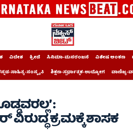
ಶ
ವಿದೇಶ
ಕ್ರೀಡೆ
ಸಿನಿಮಾ-ಮನರಂಜನೆ
ವಿಶೇಷ ಅಂಕಣ
ನ್ನಡ-ಸಾಹಿತ್ಯ-ಸಂಸ್ಕೃತಿ
ಶಿಕ್ಷಣ-ಸ್ಪರ್ಧಾತ್ಮಕ-ಉದ್ಯೋಗ
ವಾಣಿಜ್ಯ-ವ
ಡ್ಡವರಲ್ಲ’ :
ವಿರುದ್ಧ ಕ್ರಮಕ್ಕೆ ಶಾಸಕ