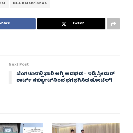
eat
MLA Balakrishna
Share
Tweet
Next Post
ಬೆಂಗಳೂರಲ್ಲಿ ಭಾರಿ ಅಗ್ನಿ ಅವಘಡ – ಇಡ್ಲಿ ಸ್ಟೀಮರ್
ಶಾರ್ಟ್ ಸರ್ಕ್ಯೂಟ್‌ನಿಂದ ಧಗಧಗಿಸಿದ ಹೋಟೆಲ್‌!