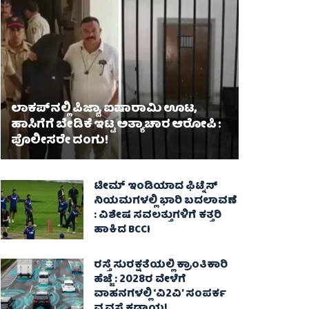
ಲಾಕಪ್‌ನಲ್ಲಿ ಪಿಜ್ಜಾ, ಐಷಾರಾಮಿ ಊಟ,
ಹಾಸಿಗೆಗೆ ಬೇಡಿಕೆ ಇಟ್ಟ ಅತ್ಯಾಚಾರ ಆರೋಪಿ :
ಪೊಲೀಸರೇ ದಂಗು!
ಟೀಮ್ ಇಂಡಿಯಾದ ಫಿಟ್ನೆಸ್
ನಿಯಮಗಳಲ್ಲಿ ಭಾರಿ ಬದಲಾವಣೆ
: ವಿಶೇಷ ಸವಲತ್ತುಗಳಿಗೆ ಕತ್ತರಿ
ಹಾಕಿದ BCCI
ರಸ್ತೆ ಸುರಕ್ಷತೆಯಲ್ಲಿ ಕ್ರಾಂತಿಕಾರಿ
ಹೆಜ್ಜೆ : 2028ರ ವೇಳೆಗೆ
ವಾಹನಗಳಲ್ಲಿ ‘ವಿ2ವಿ’ ಸಂಪರ್ಕ