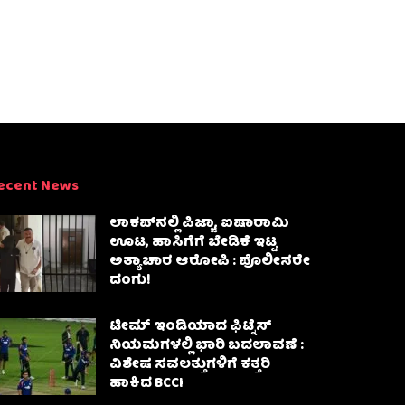
ecent News
ಲಾಕಪ್‌ನಲ್ಲಿ ಪಿಜ್ಜಾ, ಐಷಾರಾಮಿ
ಊಟ, ಹಾಸಿಗೆಗೆ ಬೇಡಿಕೆ ಇಟ್ಟ
ಅತ್ಯಾಚಾರ ಆರೋಪಿ : ಪೊಲೀಸರೇ
ದಂಗು!
ಟೀಮ್ ಇಂಡಿಯಾದ ಫಿಟ್ನೆಸ್
ನಿಯಮಗಳಲ್ಲಿ ಭಾರಿ ಬದಲಾವಣೆ :
ವಿಶೇಷ ಸವಲತ್ತುಗಳಿಗೆ ಕತ್ತರಿ
ಹಾಕಿದ BCCI