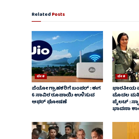
Related
Posts
ದೇಶ
ದೇಶ
ಜಿಯೋ ಗ್ರಾಹಕರಿಗೆ ಬಂಪರ್ : ಈಗ
ಭಾರತೀಯ 
6 ಸಾವಿರ ರೂಪಾಯಿ ಉಳಿಸುವ
ಮೊದಲ ಮಹಿಳ
ಆಫರ್ ಘೋಷಣೆ
ಪೈಲಟ್ : ಸ್ಕ್
ಭಾವನಾ ಕಾಂ