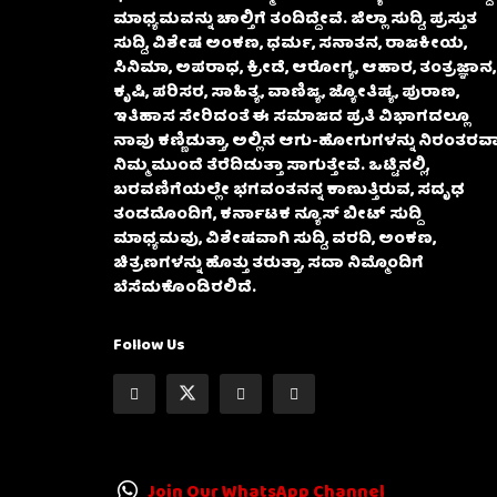
ಮಾಧ್ಯಮವನ್ನು ಚಾಲ್ತಿಗೆ ತಂದಿದ್ದೇವೆ. ಜಿಲ್ಲಾ ಸುದ್ದಿ, ಪ್ರಸ್ತುತ
ಸುದ್ದಿ, ವಿಶೇಷ ಅಂಕಣ, ಧರ್ಮ, ಸನಾತನ, ರಾಜಕೀಯ,
ಸಿನಿಮಾ, ಅಪರಾಧ, ಕ್ರೀಡೆ, ಆರೋಗ್ಯ, ಆಹಾರ, ತಂತ್ರಜ್ಞಾನ,
ಕೃಷಿ, ಪರಿಸರ, ಸಾಹಿತ್ಯ, ವಾಣಿಜ್ಯ, ಜ್ಯೋತಿಷ್ಯ, ಪುರಾಣ,
ಇತಿಹಾಸ ಸೇರಿದಂತೆ ಈ ಸಮಾಜದ ಪ್ರತಿ ವಿಭಾಗದಲ್ಲೂ
ನಾವು ಕಣ್ಣಿಡುತ್ತಾ, ಅಲ್ಲಿನ ಆಗು-ಹೋಗುಗಳನ್ನು ನಿರಂತರವಾ
ನಿಮ್ಮ ಮುಂದೆ ತೆರೆದಿಡುತ್ತಾ ಸಾಗುತ್ತೇವೆ. ಒಟ್ಟಿನಲ್ಲಿ,
ಬರವಣಿಗೆಯಲ್ಲೇ ಭಗವಂತನನ್ನ ಕಾಣುತ್ತಿರುವ, ಸದೃಢ
ತಂಡದೊಂದಿಗೆ, ಕರ್ನಾಟಕ ನ್ಯೂಸ್ ಬೀಟ್ ಸುದ್ದಿ
ಮಾಧ್ಯಮವು, ವಿಶೇಷವಾಗಿ ಸುದ್ದಿ, ವರದಿ, ಅಂಕಣ,
ಚಿತ್ರಣಗಳನ್ನು ಹೊತ್ತು ತರುತ್ತಾ, ಸದಾ ನಿಮ್ಮೊಂದಿಗೆ
ಬೆಸೆದುಕೊಂಡಿರಲಿದೆ.
Follow Us
Join Our WhatsApp Channel