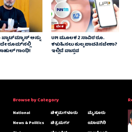
ದೇಶ
ಬ್ಯಾಟ್‌ಮ್ಯಾನ್ ಅನ್ನು
UPI ಮೂಲಕ 2 ಸಾವಿರ ರೂ.
 ರೂಮ್‌ನಲ್ಲಿ
ಕಳುಹಿಸಲು ಶುಲ್ಕ ಪಾವತಿಸಬೇಕಾ?
 ರಾಹುಲ್ ಗಾಂಧಿ!
ಇಲ್ಲಿದೆ ವಾಸ್ತವ
Browse by Category
R
National
ಚಿಕ್ಕಮಗಳೂರು
ಮೈಸೂರು
News & Politics
ಚಿತ್ರದುರ್ಗ
ಯಾದಗಿರಿ