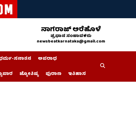
ನಾಗರಾಜ್ ಅರೆಹೊಳೆ
ಪ್ರಧಾನ ಸಂಪಾದಕರು
newsbeatkarnataka@gmail.com
ಧರ್ಮ-ಸನಾತನ
ಅಪರಾಧ
್ಯಾಪಾರ
ಜ್ಯೋತಿಷ್ಯ
ಪುರಾಣ
ಇತಿಹಾಸ