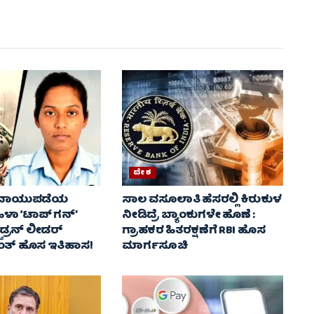
ದೇಶ
ವಾಯುಪಡೆಯ
ಸಾಲ ವಸೂಲಾತಿ ಹೆಸರಲ್ಲಿ ಕಿರುಕುಳ
ಾ ‘ಟಾಪ್ ಗನ್’
ನೀಡಿದ್ರೆ ಬ್ಯಾಂಕುಗಳೇ ಹೊಣೆ :
ವಾಡ್ರನ್ ಲೀಡರ್
ಗ್ರಾಹಕರ ಹಿತರಕ್ಷಣೆಗೆ RBI ಹೊಸ
ತ್ ಹೊಸ ಇತಿಹಾಸ!
ಮಾರ್ಗಸೂಚಿ