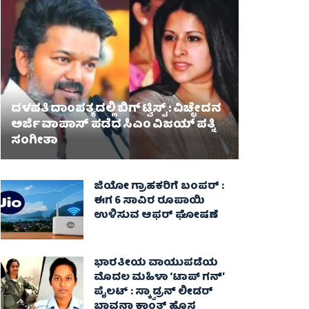
ದಳಪತಿ ದಾಂಪತ್ಯದಲ್ಲಿ ಬಿಗ್ ಟ್ವಿಸ್ಟ್ : ವಿಚ್ಛೇದನ
ಅರ್ಜಿ ವಾಪಾಸ್‌ ಪಡೆದ ಸಿಎಂ ವಿಜಯ್ ಪತ್ನಿ
ಸಂಗೀತಾ‌
ಜಿಯೋ ಗ್ರಾಹಕರಿಗೆ ಬಂಪರ್ :
ಈಗ 6 ಸಾವಿರ ರೂಪಾಯಿ
ಉಳಿಸುವ ಆಫರ್ ಘೋಷಣೆ
ಭಾರತೀಯ ವಾಯುಪಡೆಯ
ಮೊದಲ ಮಹಿಳಾ ‘ಟಾಪ್ ಗನ್’
ಪೈಲಟ್ : ಸ್ಕ್ವಾಡ್ರನ್ ಲೀಡರ್
ಭಾವನಾ ಕಾಂತ್ ಹೊಸ