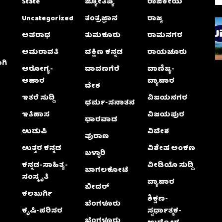
State
ಜ್ಯೋತಿಷ್ಯ
ರಾಜಕೀಯ
Uncategorized
ತಂತ್ರಜ್ಞಾನ
ರಾಜ್ಯ
ಅಪರಾಧ
ತುಮಕೂರು
ರಾಮನಗರ
ಅಮರಾವತಿ
ದಕ್ಷಿಣ ಕನ್ನಡ
ರಾಯಚೂರು
ಗಿ
ಆರೋಗ್ಯ-
ದಾವಣಗೆರೆ
ವಾಣಿಜ್ಯ-
ಆಹಾರ
ವ್ಯಾಪಾರ
ದೇಶ
ಇತರೆ ಸುದ್ದಿ
ವಿಜಯನಗರ
ಧರ್ಮ-ಸನಾತನ
ಇತಿಹಾಸ
ವಿಜಯಪುರ
ಧಾರವಾಡ
ಉಡುಪಿ
ವಿದೇಶ
ಪುರಾಣ
ಉತ್ತರ ಕನ್ನಡ
ವಿಶೇಷ ಅಂಕಣ
ಬಳ್ಳಾರಿ
ಕನ್ನಡ-ಸಾಹಿತ್ಯ-
ವೀಡಿಯೊ ಸುದ್ದಿ
ಬಾಗಲಕೋಟೆ
ಸಂಸ್ಕೃತಿ
ವ್ಯಾಪಾರ
ಬೀದರ್
ಕಲಬುರ್ಗಿ
ಶಿಕ್ಷಣ-
ಬೆಂಗಳೂರು
ಕೃಷಿ-ಪರಿಸರ
ಸ್ಪರ್ಧಾತ್ಮಕ-
ಬೆಂಗಳೂರು