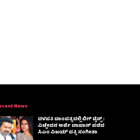
ecent News
ದಳಪತಿ ದಾಂಪತ್ಯದಲ್ಲಿ ಬಿಗ್ ಟ್ವಿಸ್ಟ್ :
ವಿಚ್ಛೇದನ ಅರ್ಜಿ ವಾಪಾಸ್‌ ಪಡೆದ
ಸಿಎಂ ವಿಜಯ್ ಪತ್ನಿ ಸಂಗೀತಾ‌