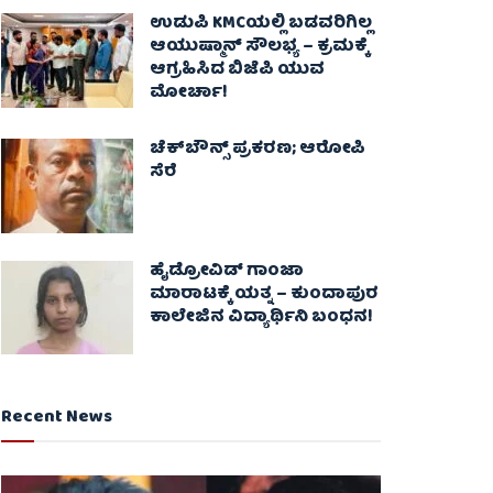
ಉಡುಪಿ KMCಯಲ್ಲಿ ಬಡವರಿಗಿಲ್ಲ
ಆಯುಷ್ಮಾನ್ ಸೌಲಭ್ಯ – ಕ್ರಮಕ್ಕೆ
ಆಗ್ರಹಿಸಿದ ಬಿಜೆಪಿ ಯುವ
ಮೋರ್ಚಾ!
ಚೆಕ್​ಬೌನ್ಸ್​ ಪ್ರಕರಣ; ಆರೋಪಿ
ಸೆರೆ
ಹೈಡ್ರೋವಿಡ್ ಗಾಂಜಾ
ಮಾರಾಟಕ್ಕೆ ಯತ್ನ – ಕುಂದಾಪುರ
ಕಾಲೇಜಿನ ವಿದ್ಯಾರ್ಥಿನಿ ಬಂಧನ!
Recent News