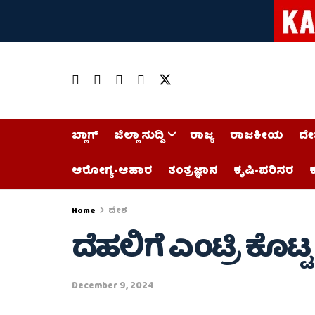
ಬ್ಲಾಗ್
ಜಿಲ್ಲಾ ಸುದ್ದಿ
ರಾಜ್ಯ
ರಾಜಕೀಯ
ದೇ
ಆರೋಗ್ಯ-ಆಹಾರ
ತಂತ್ರಜ್ಞಾನ
ಕೃಷಿ-ಪರಿಸರ
ಕ
Home
ದೇಶ
ದೆಹಲಿಗೆ ಎಂಟ್ರಿ ಕೊಟ್ಟ
December 9, 2024