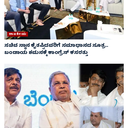
ರಾಜಕೀಯ
ಸಚಿವ ಸ್ಥಾನ ಕೈತಪ್ಪಿದವರಿಗೆ ಸಮಾಧಾನದ ಸೂತ್ರ..
ಬಂಡಾಯ ಶಮನಕ್ಕೆ ಕಾಂಗ್ರೆಸ್ ಕಸರತ್ತು