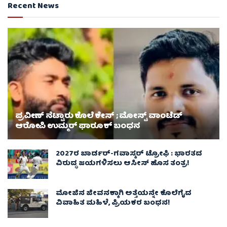
Recent News
ಪ್ರವೀಣ್ ನೆಟ್ಟಾರು ಕೊಲೆ ಕೇಸ್ ​; ಮೋಸ್ಟ್ ವಾಂಟೆಡ್‌
ಆರೋಪಿ ಉಮ್ಮರ್ ಫಾರೂಕ್ ಬಂಧನ
2027ರ ಬಾರ್ಡರ್-ಗವಾಸ್ಕರ್ ಟ್ರೋಫಿ : ಭಾರತದ
ವಿರುದ್ಧ ಜಯಗಳಿಸಲು ಆಸೀಸ್‌ ಹೊಸ ತಂತ್ರ!
ಮೋಜಿನ ಜೀವನಕ್ಕಾಗಿ ಅತ್ತೆಯನ್ನೇ ಕೊಲೆಗೈದ
ವಿವಾಹಿತ ಮಹಿಳೆ, ಪ್ರಿಯಕರ ಬಂಧನ!