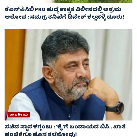
ಕೆಎಸ್‌ಪಿಸಿಬಿ PRO ಹುದ್ದೆ ಶಾಶ್ವತ ವಿಲೀನದಲ್ಲಿ ಅಕ್ರಮ
ಆರೋಪ : ಸಮಗ್ರ ತನಿಖೆಗೆ ದಿನೇಶ್ ಕಲ್ಲಹಳ್ಳಿ ದೂರು!
ರಾಜಕೀಯ
ಸಚಿವ ಸ್ಥಾನ ಕಗ್ಗಂಟು : ‘ಕೈ’ಗೆ ಬಂಡಾಯದ ಬಿಸಿ.. ಖಾತೆ
ಹಂಚಿಕೆಗೂ ಹೊಸ ತಲೆನೋವು!