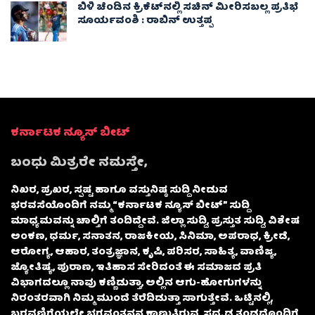
ಬಿಳಿ ಚೆಂಡಿನ ಕ್ರಿಕೆಟ್‌ನಲ್ಲಿ ಸಚಿನ್ ಮೀರಿಸಬಲ್ಲ ಪ್ರತಿಭೆ
ಸೂರ್ಯವಂಶಿ : ರಾಬಿನ್ ಉತ್ತಪ್ಪ
ಕರ್ನಾಟಕ ನ್ಯೂಸ್ ಬೀಟ್
ಬಂಧು ಮಿತ್ರರೇ ನಮಸ್ತೇ,
ನಿಖರ, ಪ್ರಖರ, ಸ್ಪಷ್ಟ ಹಾಗೂ ವಸ್ತುನಿಷ್ಠ ಸುದ್ದಿ ನೀಡುವ
ಭರವಸೆಯೊಂದಿಗೆ ನಮ್ಮ “ಕರ್ನಾಟಕ ನ್ಯೂಸ್ ಬೀಟ್” ಸುದ್ದಿ
ಮಾಧ್ಯಮವನ್ನು ಚಾಲ್ತಿಗೆ ತಂದಿದ್ದೇವೆ. ಜಿಲ್ಲಾ ಸುದ್ದಿ, ಪ್ರಸ್ತುತ ಸುದ್ದಿ, ವಿಶೇಷ
ಅಂಕಣ, ಧರ್ಮ, ಸನಾತನ, ರಾಜಕೀಯ, ಸಿನಿಮಾ, ಅಪರಾಧ, ಕ್ರೀಡೆ,
ಆರೋಗ್ಯ, ಆಹಾರ, ತಂತ್ರಜ್ಞಾನ, ಕೃಷಿ, ಪರಿಸರ, ಸಾಹಿತ್ಯ, ವಾಣಿಜ್ಯ,
ಜ್ಯೋತಿಷ್ಯ, ಪುರಾಣ, ಇತಿಹಾಸ ಸೇರಿದಂತೆ ಈ ಸಮಾಜದ ಪ್ರತಿ
ವಿಭಾಗದಲ್ಲೂ ನಾವು ಕಣ್ಣಿಡುತ್ತಾ, ಅಲ್ಲಿನ ಆಗು-ಹೋಗುಗಳನ್ನು
ನಿರಂತರವಾಗಿ ನಿಮ್ಮ ಮುಂದೆ ತೆರೆದಿಡುತ್ತಾ ಸಾಗುತ್ತೇವೆ. ಒಟ್ಟಿನಲ್ಲಿ,
ಬರವಣಿಗೆಯಲ್ಲೇ ಭಗವಂತನನ್ನ ಕಾಣುತ್ತಿರುವ, ಸದೃಢ ತಂಡದೊಂದಿಗೆ,