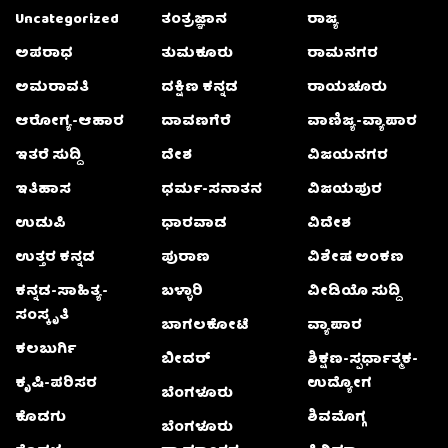
Uncategorized
ತಂತ್ರಜ್ಞಾನ
ರಾಜ್ಯ
ಅಪರಾಧ
ತುಮಕೂರು
ರಾಮನಗರ
ಅಮರಾವತಿ
ದಕ್ಷಿಣ ಕನ್ನಡ
ರಾಯಚೂರು
ಆರೋಗ್ಯ-ಆಹಾರ
ದಾವಣಗೆರೆ
ವಾಣಿಜ್ಯ-ವ್ಯಾಪಾರ
ಇತರೆ ಸುದ್ದಿ
ದೇಶ
ವಿಜಯನಗರ
ಇತಿಹಾಸ
ಧರ್ಮ-ಸನಾತನ
ವಿಜಯಪುರ
ಉಡುಪಿ
ಧಾರವಾಡ
ವಿದೇಶ
ಉತ್ತರ ಕನ್ನಡ
ಪುರಾಣ
ವಿಶೇಷ ಅಂಕಣ
ಕನ್ನಡ-ಸಾಹಿತ್ಯ-
ಬಳ್ಳಾರಿ
ವೀಡಿಯೊ ಸುದ್ದಿ
ಸಂಸ್ಕೃತಿ
ಬಾಗಲಕೋಟೆ
ವ್ಯಾಪಾರ
ಕಲಬುರ್ಗಿ
ಬೀದರ್
ಶಿಕ್ಷಣ-ಸ್ಪರ್ಧಾತ್ಮಕ-
ಕೃಷಿ-ಪರಿಸರ
ಉದ್ಯೋಗ
ಬೆಂಗಳೂರು
ಕೊಡಗು
ಶಿವಮೊಗ್ಗ
ಬೆಂಗಳೂರು