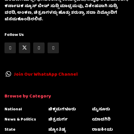
ಕರ್ನಾಟಕ ನ್ಯೂಸ್ ಬೀಟ್ ಸುದ್ದಿ ಮಾಧ್ಯಮವು, ವಿಶೇಷವಾಗಿ ಸುದ್ದಿ,
ವರದಿ, ಅಂಕಣ, ಚಿತ್ರಣಗಳನ್ನು ಹೊತ್ತು ತರುತ್ತಾ, ಸದಾ ನಿಮ್ಮೊಂದಿಗೆ
ಬೆಸೆದುಕೊಂಡಿರಲಿದೆ.
Follow Us
Join Our WhatsApp Channel
Browse by Category
National
ಚಿಕ್ಕಮಗಳೂರು
ಮೈಸೂರು
News & Politics
ಚಿತ್ರದುರ್ಗ
ಯಾದಗಿರಿ
State
ಜ್ಯೋತಿಷ್ಯ
ರಾಜಕೀಯ