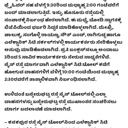
ಫ್ಲೈಓವರ್ ಸಹ ಬೆಳಗ್ಗೆ 9:30ರಿಂದ ಮಧ್ಯಾಹ್ನ 2:00 ಗಂಟೆವರೆಗೆ
ಬಂದ್ ಮಾಡಲಾಗುತ್ತಿದೆ. ಇನ್ನು, ಹೊಸೂರು ರಸ್ತೆಯಲ್ಲಿ
ಸಂಚಾರಕ್ಕೆ ನಿರ್ಬಂಧ ಹೇರಲಾಗಿದೆ. ಈ ಮಧ್ಯೆ, ಮೋದಿ ಸ್ವಾಗತಕ್ಕೆ
ಬಿಜೆಪಿಯಿಂದ ಭರ್ಜರಿ ಸಿದ್ಧತೆ ಮಾಡಿಕೊಳ್ಳಲಾಗಿದೆ. ಮೇಖ್ರಿ,
ಚಾಲುಕ್ಯ, ಸಂಗೊಳ್ಳಿ ರಾಯಣ್ಣ, ಸೌತ್ ಎಂಡ್, ರಾಗಿಗುಡ್ಡ ಹಾಗೂ
ಎಲೆಕ್ಟ್ರಾನಿಕ್ ಸಿಟಿ ಸರ್ಕಲ್‍ಗಳಲ್ಲಿ ಕಾರ್ಯಕರ್ತರು ಸೇರಿಕೊಳ್ಳಲು
ಅನುವು ಮಾಡಿಕೊಡಲಾಗಿದೆ. ಪ್ರತಿ ಜಂಕ್ಷನ್‍ನಲ್ಲೂ ಅಂದಾಜು
3ರಿಂದ 5 ಸಾವಿರ ಕಾರ್ಯಕರ್ತರು ಸೇರುವ ಸಾಧ್ಯತೆಗಳಿವೆ.
ನೈಸ್ ರಸ್ತೆ ಮಾರ್ಗವಾಗಿ ಎಲೆಕ್ಟ್ರಾನಿಕ್ ಸಿಟಿ ಟೋಲ್ ಕಡೆಗೆ
ಹೋಗುವ ವಾಹನಗಳಿಗೆ ಬೆಳಿಗ್ಗೆ 10:00 ಗಂಟೆಯಿಂದ ಮಧ್ಯಾಹ್ನ
2:30ರವರೆಗೆ ತಾತ್ಕಾಲಿಕವಾಗಿ ನಿರ್ಬಂಧಿಸಲಾಗಿದೆ.
ಉಳಿದಂತೆ ಬನ್ನೇರುಘಟ್ಟ ರಸ್ತೆ ನೈಸ್ ಟೋಲ್‌ನಲ್ಲಿ ಎಲ್ಲಾ
ವಾಹನಗಳನ್ನು ಬನ್ನೇರುಘಟ್ಟ ರಸ್ತೆ ಮುಖಾಂತರ ಸಂಚರಿಸಲು
ಮಾರ್ಗ ಬದಲಾವಣೆ ಮಾಡಲಾಗಿದೆ.
– ಕನಕಪುರ ರಸ್ತೆ ನೈಸ್ ಟೋಲ್‌ನಿಂದ ಎಲೆಕ್ಟ್ರಾನಿಕ್ ಸಿಟಿ