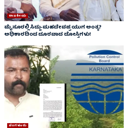
ರಾಜಕೀಯ
ಮೈಸೂರಲ್ಲಿ ಸಿದ್ದು-ಮಹದೇವಪ್ಪ ಯುಗ ಅಂತ್ಯ?
ಅಧಿಕಾರದಿಂದ ದೂರವಾದ ದೋಸ್ತಿಗಳು!
ಬೆಂಗಳೂರು