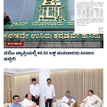
ಬೆಂಗಳೂರು
ಜಿಬಿಎ ವ್ಯಾಪ್ತಿಯಲ್ಲಿ 49.53 ಲಕ್ಷ ಮತದಾರರು ASDDO
ಪಟ್ಟಿಗೆ!