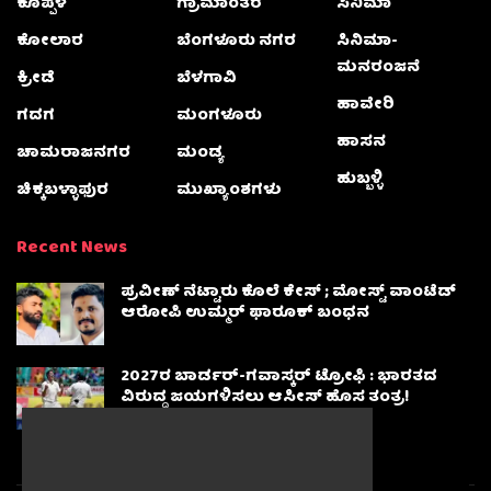
ಕೊಪ್ಪಳ
ಗ್ರಾಮಾಂತರ
ಸಿನಿಮಾ
ಕೋಲಾರ
ಬೆಂಗಳೂರು ನಗರ
ಸಿನಿಮಾ-
ಮನರಂಜನೆ
ಕ್ರೀಡೆ
ಬೆಳಗಾವಿ
ಹಾವೇರಿ
ಗದಗ
ಮಂಗಳೂರು
ಹಾಸನ
ಚಾಮರಾಜನಗರ
ಮಂಡ್ಯ
ಹುಬ್ಬಳ್ಳಿ
ಚಿಕ್ಕಬಳ್ಳಾಫುರ
ಮುಖ್ಯಾಂಶಗಳು
Recent News
ಪ್ರವೀಣ್ ನೆಟ್ಟಾರು ಕೊಲೆ ಕೇಸ್ ​; ಮೋಸ್ಟ್ ವಾಂಟೆಡ್‌
ಆರೋಪಿ ಉಮ್ಮರ್ ಫಾರೂಕ್ ಬಂಧನ
2027ರ ಬಾರ್ಡರ್-ಗವಾಸ್ಕರ್ ಟ್ರೋಫಿ : ಭಾರತದ
ವಿರುದ್ಧ ಜಯಗಳಿಸಲು ಆಸೀಸ್‌ ಹೊಸ ತಂತ್ರ!