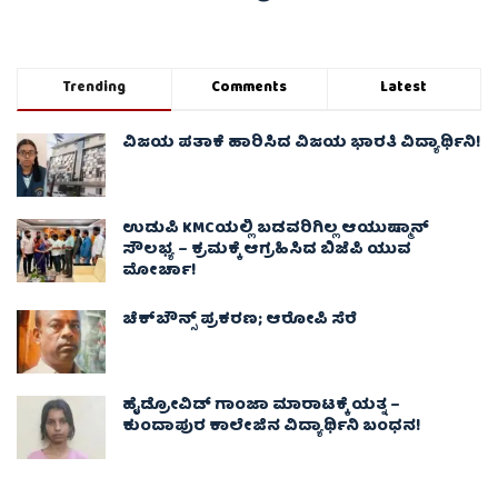
Trending
Comments
Latest
ವಿಜಯ ಪತಾಕೆ ಹಾರಿಸಿದ ವಿಜಯ ಭಾರತಿ ವಿದ್ಯಾರ್ಥಿನಿ!
ಉಡುಪಿ KMCಯಲ್ಲಿ ಬಡವರಿಗಿಲ್ಲ ಆಯುಷ್ಮಾನ್
ಸೌಲಭ್ಯ – ಕ್ರಮಕ್ಕೆ ಆಗ್ರಹಿಸಿದ ಬಿಜೆಪಿ ಯುವ
ಮೋರ್ಚಾ!
ಚೆಕ್​ಬೌನ್ಸ್​ ಪ್ರಕರಣ; ಆರೋಪಿ ಸೆರೆ
ಹೈಡ್ರೋವಿಡ್ ಗಾಂಜಾ ಮಾರಾಟಕ್ಕೆ ಯತ್ನ –
ಕುಂದಾಪುರ ಕಾಲೇಜಿನ ವಿದ್ಯಾರ್ಥಿನಿ ಬಂಧನ!