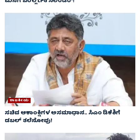
ಮನೆಗೆ ಬರಲ್ಲ LPG ಸಿಲಿಂಡರ್!
ರಾಜಕೀಯ
ಸಚಿವ ಆಕಾಂಕ್ಷಿಗಳ ಅಸಮಾಧಾನ.. ಸಿಎಂ ಡಿಕೆಶಿಗೆ
ಡಬಲ್ ತಲೆನೋವು!