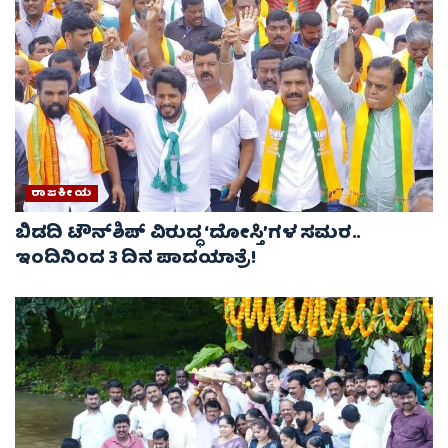
ರಾಜಕೀಯ
ಬಿಡದಿ ಟೌನ್‌ಶಿಪ್ ವಿರುದ್ಧ ‘ದೋಸ್ತಿ’ಗಳ ಸಮರ..
ಇಂದಿನಿಂದ 3 ದಿನ ಪಾದಯಾತ್ರೆ!