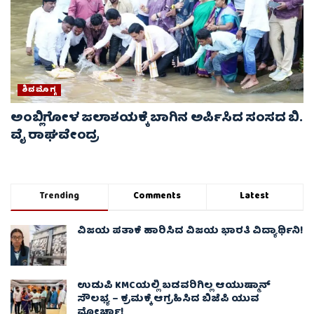
ಶಿವಮೊಗ್ಗ
ಅಂಬ್ಲಿಗೋಳ ಜಲಾಶಯಕ್ಕೆ ಬಾಗಿನ ಅರ್ಪಿಸಿದ ಸಂಸದ ಬಿ.
ವೈ ರಾಘವೇಂದ್ರ
Trending
Comments
Latest
ವಿಜಯ ಪತಾಕೆ ಹಾರಿಸಿದ ವಿಜಯ ಭಾರತಿ ವಿದ್ಯಾರ್ಥಿನಿ!
ಉಡುಪಿ KMCಯಲ್ಲಿ ಬಡವರಿಗಿಲ್ಲ ಆಯುಷ್ಮಾನ್
ಸೌಲಭ್ಯ – ಕ್ರಮಕ್ಕೆ ಆಗ್ರಹಿಸಿದ ಬಿಜೆಪಿ ಯುವ
ಮೋರ್ಚಾ!