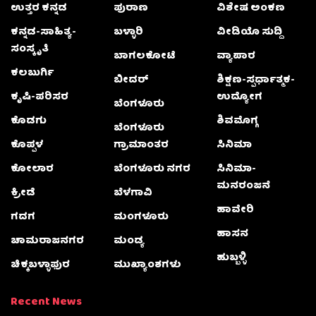
ಉತ್ತರ ಕನ್ನಡ
ಪುರಾಣ
ವಿಶೇಷ ಅಂಕಣ
ಕನ್ನಡ-ಸಾಹಿತ್ಯ-
ಬಳ್ಳಾರಿ
ವೀಡಿಯೊ ಸುದ್ದಿ
ಸಂಸ್ಕೃತಿ
ಬಾಗಲಕೋಟೆ
ವ್ಯಾಪಾರ
ಕಲಬುರ್ಗಿ
ಬೀದರ್
ಶಿಕ್ಷಣ-ಸ್ಪರ್ಧಾತ್ಮಕ-
ಕೃಷಿ-ಪರಿಸರ
ಉದ್ಯೋಗ
ಬೆಂಗಳೂರು
ಕೊಡಗು
ಶಿವಮೊಗ್ಗ
ಬೆಂಗಳೂರು
ಕೊಪ್ಪಳ
ಗ್ರಾಮಾಂತರ
ಸಿನಿಮಾ
ಕೋಲಾರ
ಬೆಂಗಳೂರು ನಗರ
ಸಿನಿಮಾ-
ಮನರಂಜನೆ
ಕ್ರೀಡೆ
ಬೆಳಗಾವಿ
ಹಾವೇರಿ
ಗದಗ
ಮಂಗಳೂರು
ಹಾಸನ
ಚಾಮರಾಜನಗರ
ಮಂಡ್ಯ
ಹುಬ್ಬಳ್ಳಿ
ಚಿಕ್ಕಬಳ್ಳಾಫುರ
ಮುಖ್ಯಾಂಶಗಳು
Recent News