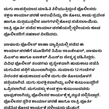
ಮಗು ನಾಪತ್ತೆಯಾದ ಮಾಹಿತಿ ತಿಳಿಯುತ್ತಿದ್ದಂತೆ ಪೊಲೀಸರು
ತಕ್ಷಣ ಕಾರ್ಯಾಚರಣೆ ಆರಂಭಿಸಿದ್ದು, ಟೀ ತೋಟ, ಕಾಡು ಪ್ರದೇಶ
ಹಾಗೂ ಸುತ್ತಮುತ್ತಲಿನ ಜಾಗಗಳಲ್ಲಿ ಶೋಧ ನಡೆಸಲಾಯಿತು.
ರಾತ್ರಿ ಪೂರ್ತಿ ನಡೆದ ಕಾರ್ಯಾಚರಣೆಯಲ್ಲಿ ಸ್ಥಳೀಯರು ಕೂಡ
ಪೊಲೀಸರಿಗೆ ಸಹಕಾರ ನೀಡಿದರು.
ಬಾಳೂರು ಪೊಲೀಸ್‌ ಠಾಣಾ ವ್ಯಾಪ್ತಿಯಲ್ಲಿ ನಡೆದ ಈ
ಕಾರ್ಯಾಚರಣೆಗೆ ಮೂಡಿಗೆರೆ ಸಿಪಿಐ ರಾಜಶೇಖರ್, ಬಾಳೂರು
ಪಿಎಸ್‌ಐ ಹಾಗೂ ಬಣಕಲ್ ಪಿಎಸ್‌ಐ ನೇತೃತ್ವ ವಹಿಸಿದ್ದರು.
ವಿವಿಧ ಪೊಲೀಸ್ ತಂಡಗಳು ಪ್ರತ್ಯೇಕವಾಗಿ ಹುಡುಕಾಟ ನಡೆಸಿ
ಮಗುವಿನ ಪತ್ತೆಗೆ ಮುಂದಾಗಿದ್ದರು. ಸುಮಾರು 12 ಗಂಟೆಗಳ
ನಿರಂತರ ಹುಡುಕಾಟದ ಬಳಿಕ ಮಗು ಟೀ ತೋಟದೊಳಗೆ
ಪತ್ತೆಯಾಗಿದೆ. ಮಗು ಸುರಕ್ಷಿತವಾಗಿದ್ದು, ಬಳಿಕ ಕುಟುಂಬಸ್ಥರಿಗೆ
ಒಪ್ಪಿಸಲಾಗಿದೆ. ಮಗುವನ್ನು ಕಂಡ ಕ್ಷಣ ಕುಟುಂಬದವರು
ಭಾವುಕರಾಗಿದ್ದು, ಪೊಲೀಸರ ಕಾರ್ಯಕ್ಕೆ ಕೃತಜ್ಞತೆ ಸಲ್ಲಿಸಿದ್ದಾರೆ.
ಪೊಲೀಸರ ತ್ವರಿತ ಕಾರ್ಯಾಚರಣೆ ಹಾಗೂ ರಾತ್ರಿ ಪೂರ್ತಿ
ನಡೆಸಿದ ಶೋಧ ಕಾರ್ಯಕ್ಕೆ ಸ್ಥಳೀಯರು ಮೆಚ್ಚುಗೆ