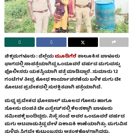
ಚಿಕ್ಕಮಗಳೂರು :
ಜಿಲ್ಲೆಯ
ಮೂಡಿಗೆರೆ
ತಾಲೂಕಿನ ಬಾಳೂರು
ಭಾಗದಲ್ಲಿ ನಾಪತ್ತೆಯಾಗಿದ್ದ ಒಂದೂವರೆ ವರ್ಷದ ಮಗುವನ್ನು
ಪೊಲೀಸರು ಯಶಸ್ವಿಯಾಗಿ ಪತ್ತೆ ಮಾಡಿದ್ದಾರೆ. ಸುಮಾರು 12
ಗಂಟೆಗಳ ತೀವ್ರ ಶೋಧ ಕಾರ್ಯಾಚರಣೆಯ ಬಳಿಕ ಮಗು ಟೀ
ತೋಟದ ಪ್ರದೇಶದಲ್ಲಿ ಸುರಕ್ಷಿತವಾಗಿ ಪತ್ತೆಯಾಗಿದೆ.
ಮಧ್ಯ ಪ್ರದೇಶದ ಭೋಪಾಲ್‌ ಮೂಲದ ಗೋನು ಹಾಗೂ
ಸೋನು ದಂಪತಿ ಟೀ ಎಸ್ಟೇಟ್‌ನಲ್ಲಿ ಕೆಲಸಕ್ಕಾಗಿ ಬಾಳೂರು
ಸಮೀಪಕ್ಕೆ ಬಂದಿದ್ದರು. ನಿನ್ನೆ ಸಂಜೆ ಅವರ ಒಂದೂವರೆ ವರ್ಷದ
ಮಗು ಆಟವಾಡುತ್ತಿದ್ದ ವೇಳೆ ಏಕಾಏಕಿ ಕಾಣೆಯಾಗಿತ್ತು. ಮಗುವಿನ
ಸುಳಿವು ಸಿಗದೇ ಕುಟುಂಬಸ್ಥರು ಆತಂಕಕ್ಕೊಳಗಾಗಿದ್ದರು.