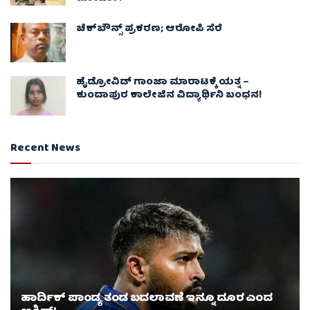
ಚೆಕ್​ಬೌನ್ಸ್​ ಪ್ರಕರಣ; ಆರೋಪಿ ಸೆರೆ
ಹೈಡ್ರೋವಿಡ್ ಗಾಂಜಾ ಮಾರಾಟಕ್ಕೆ ಯತ್ನ –
ಕುಂದಾಪುರ ಕಾಲೇಜಿನ ವಿದ್ಯಾರ್ಥಿನಿ ಬಂಧನ!
Recent News
ಹಾರ್ದಿಕ್ ಪಾಂಡ್ಯ ತಂಡ ಬದಲಾವಣೆ ಇನ್ನೂ ದೂರ ಎಂದ