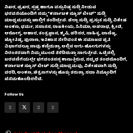
ನಿಖರ, ಪ್ರಖರ, ಸ್ಪಷ್ಟ ಹಾಗೂ ವಸ್ತುನಿಷ್ಠ ಸುದ್ದಿ ನೀಡುವ
ಭರವಸೆಯೊಂದಿಗೆ ನಮ್ಮ “ಕರ್ನಾಟಕ ನ್ಯೂಸ್ ಬೀಟ್” ಸುದ್ದಿ
ಮಾಧ್ಯಮವನ್ನು ಚಾಲ್ತಿಗೆ ತಂದಿದ್ದೇವೆ. ಜಿಲ್ಲಾ ಸುದ್ದಿ, ಪ್ರಸ್ತುತ ಸುದ್ದಿ, ವಿಶೇಷ
ಅಂಕಣ, ಧರ್ಮ, ಸನಾತನ, ರಾಜಕೀಯ, ಸಿನಿಮಾ, ಅಪರಾಧ, ಕ್ರೀಡೆ,
ಆರೋಗ್ಯ, ಆಹಾರ, ತಂತ್ರಜ್ಞಾನ, ಕೃಷಿ, ಪರಿಸರ, ಸಾಹಿತ್ಯ, ವಾಣಿಜ್ಯ,
ಜ್ಯೋತಿಷ್ಯ, ಪುರಾಣ, ಇತಿಹಾಸ ಸೇರಿದಂತೆ ಈ ಸಮಾಜದ ಪ್ರತಿ
ವಿಭಾಗದಲ್ಲೂ ನಾವು ಕಣ್ಣಿಡುತ್ತಾ, ಅಲ್ಲಿನ ಆಗು-ಹೋಗುಗಳನ್ನು
ನಿರಂತರವಾಗಿ ನಿಮ್ಮ ಮುಂದೆ ತೆರೆದಿಡುತ್ತಾ ಸಾಗುತ್ತೇವೆ. ಒಟ್ಟಿನಲ್ಲಿ,
ಬರವಣಿಗೆಯಲ್ಲೇ ಭಗವಂತನನ್ನ ಕಾಣುತ್ತಿರುವ, ಸದೃಢ ತಂಡದೊಂದಿಗೆ,
ಕರ್ನಾಟಕ ನ್ಯೂಸ್ ಬೀಟ್ ಸುದ್ದಿ ಮಾಧ್ಯಮವು, ವಿಶೇಷವಾಗಿ ಸುದ್ದಿ,
ವರದಿ, ಅಂಕಣ, ಚಿತ್ರಣಗಳನ್ನು ಹೊತ್ತು ತರುತ್ತಾ, ಸದಾ ನಿಮ್ಮೊಂದಿಗೆ
ಬೆಸೆದುಕೊಂಡಿರಲಿದೆ.
Follow Us