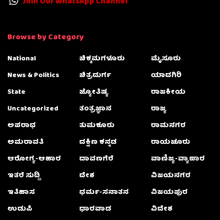
Join Our WhatsApp Channel
Browse by Category
National
ಚಿಕ್ಕಮಗಳೂರು
ಮೈಸೂರು
News & Politics
ಚಿತ್ರದುರ್ಗ
ಯಾದಗಿರಿ
State
ಜ್ಯೋತಿಷ್ಯ
ರಾಜಕೀಯ
Uncategorized
ತಂತ್ರಜ್ಞಾನ
ರಾಜ್ಯ
ಅಪರಾಧ
ತುಮಕೂರು
ರಾಮನಗರ
ಅಮರಾವತಿ
ದಕ್ಷಿಣ ಕನ್ನಡ
ರಾಯಚೂರು
ಆರೋಗ್ಯ-ಆಹಾರ
ದಾವಣಗೆರೆ
ವಾಣಿಜ್ಯ-ವ್ಯಾಪಾರ
ಇತರೆ ಸುದ್ದಿ
ದೇಶ
ವಿಜಯನಗರ
ಇತಿಹಾಸ
ಧರ್ಮ-ಸನಾತನ
ವಿಜಯಪುರ
ಉಡುಪಿ
ಧಾರವಾಡ
ವಿದೇಶ