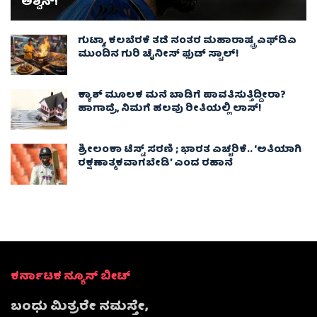
ಅಶ್ವಿನ್​!
ಗುಟ್ಕಾ, ಕಲಬೆರಕೆ ತಡೆ ನಂತರ ಮಹಾರಾಷ್ಟ್ರ ಎಫ್‌ಡಿಎ
ಮುಂದಿನ ಗುರಿ ಚೈನೀಸ್ ಫುಡ್ ಸ್ಟಾಲ್‌!
ಕ್ಯಾಶ್ ಮೂಲಕ ಮನೆ ಬಾಡಿಗೆ ಪಾವತಿಸುತ್ತಿದ್ದೀರಾ?
ಹಾಗಾದ್ರೆ, ನಿಮಗೆ ಹಲವು ರೀತಿಯಲ್ಲಿ ಲಾಸ್!
ಶ್ರೀಲಂಕಾ ಟೆಸ್ಟ್ ಸರಣಿ ; ಭಾರತ ಎಚ್ಚರಿಕೆ.. ‘ಅತಿಯಾಗಿ
ರಕ್ಷಣಾತ್ಮಕವಾಗಬೇಡಿ’ ಎಂದ ರಹಾನೆ
ಕರ್ನಾಟಕ ನ್ಯೂಸ್ ಬೀಟ್
ಬಂಧು ಮಿತ್ರರೇ ನಮಸ್ತೇ,