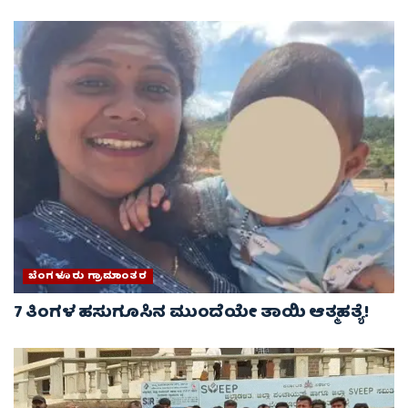
ಬೆಂಗಳೂರು ಗ್ರಾಮಾಂತರ
7 ತಿಂಗಳ ಹಸುಗೂಸಿನ ಮುಂದೆಯೇ ತಾಯಿ ಆತ್ಮಹತ್ಯೆ!