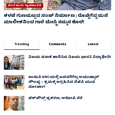
ಬೆಂಗಳೂರು ಗ್ರಾಮಾಂತರ
ಕಳಪೆ ಗುಣಮಟ್ಟದ ಸಂಪ್ ನಿರ್ಮಾಣ ; ರೊಚ್ಚಿಗೆದ್ದ ಮನೆ
ಮಾಲೀಕನಿಂದ ಗಾರೆ ಮೇಸ್ತ್ರಿ ತಮ್ಮನ ಕೊಲೆ!
Trending
Comments
Latest
ವಿಜಯ ಪತಾಕೆ ಹಾರಿಸಿದ ವಿಜಯ ಭಾರತಿ ವಿದ್ಯಾರ್ಥಿನಿ!
ಉಡುಪಿ KMCಯಲ್ಲಿ ಬಡವರಿಗಿಲ್ಲ ಆಯುಷ್ಮಾನ್
ಸೌಲಭ್ಯ – ಕ್ರಮಕ್ಕೆ ಆಗ್ರಹಿಸಿದ ಬಿಜೆಪಿ ಯುವ
ಮೋರ್ಚಾ!
ಚೆಕ್​ಬೌನ್ಸ್​ ಪ್ರಕರಣ; ಆರೋಪಿ ಸೆರೆ