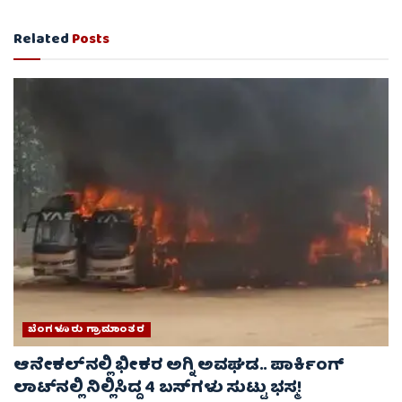
Related
Posts
ಬೆಂಗಳೂರು ಗ್ರಾಮಾಂತರ
ಆನೇಕಲ್‌ನಲ್ಲಿ ಭೀಕರ ಅಗ್ನಿ ಅವಘಡ.. ಪಾರ್ಕಿಂಗ್
ಲಾಟ್‌ನಲ್ಲಿ ನಿಲ್ಲಿಸಿದ್ದ 4 ಬಸ್‌ಗಳು ಸುಟ್ಟು ಭಸ್ಮ!