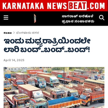
ನಾಗರಾಜ್ ಅರೆಹೊಳೆ
ಪ್ರಧಾನ ಸಂಪಾದಕರು
Home
ಬೆಂಗಳೂರು ನಗರ
ಇಂದು ಮಧ್ಯರಾತ್ರಿಯಿಂದಲೇ
ಲಾರಿ ಬಂದ್..ಬಂದ್..ಬಂದ್!
April 14, 2025