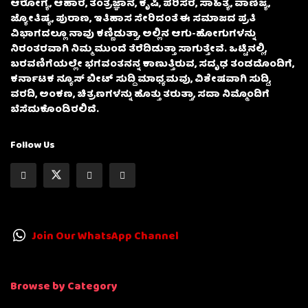
ಆರೋಗ್ಯ, ಆಹಾರ, ತಂತ್ರಜ್ಞಾನ, ಕೃಷಿ, ಪರಿಸರ, ಸಾಹಿತ್ಯ, ವಾಣಿಜ್ಯ,
ಜ್ಯೋತಿಷ್ಯ, ಪುರಾಣ, ಇತಿಹಾಸ ಸೇರಿದಂತೆ ಈ ಸಮಾಜದ ಪ್ರತಿ
ವಿಭಾಗದಲ್ಲೂ ನಾವು ಕಣ್ಣಿಡುತ್ತಾ, ಅಲ್ಲಿನ ಆಗು-ಹೋಗುಗಳನ್ನು
ನಿರಂತರವಾಗಿ ನಿಮ್ಮ ಮುಂದೆ ತೆರೆದಿಡುತ್ತಾ ಸಾಗುತ್ತೇವೆ. ಒಟ್ಟಿನಲ್ಲಿ,
ಬರವಣಿಗೆಯಲ್ಲೇ ಭಗವಂತನನ್ನ ಕಾಣುತ್ತಿರುವ, ಸದೃಢ ತಂಡದೊಂದಿಗೆ,
ಕರ್ನಾಟಕ ನ್ಯೂಸ್ ಬೀಟ್ ಸುದ್ದಿ ಮಾಧ್ಯಮವು, ವಿಶೇಷವಾಗಿ ಸುದ್ದಿ,
ವರದಿ, ಅಂಕಣ, ಚಿತ್ರಣಗಳನ್ನು ಹೊತ್ತು ತರುತ್ತಾ, ಸದಾ ನಿಮ್ಮೊಂದಿಗೆ
ಬೆಸೆದುಕೊಂಡಿರಲಿದೆ.
Follow Us
Join Our WhatsApp Channel
Browse by Category