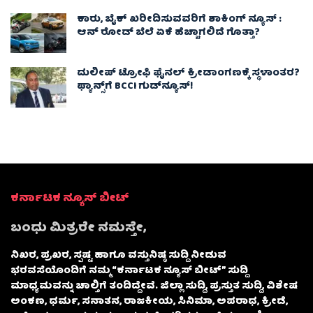
ಕಾರು, ಬೈಕ್ ಖರೀದಿಸುವವರಿಗೆ ಶಾಕಿಂಗ್ ನ್ಯೂಸ್ :
ಆನ್ ರೋಡ್ ಬೆಲೆ ಏಕೆ ಹೆಚ್ಚಾಗಲಿದೆ ಗೊತ್ತಾ?
ದುಲೀಪ್ ಟ್ರೋಫಿ ಫೈನಲ್‌ ಕ್ರೀಡಾಂಗಣಕ್ಕೆ ಸ್ಥಳಾಂತರ?
ಫ್ಯಾನ್ಸ್‌ಗೆ BCCI ಗುಡ್‌ನ್ಯೂಸ್!
ಕರ್ನಾಟಕ ನ್ಯೂಸ್ ಬೀಟ್
ಬಂಧು ಮಿತ್ರರೇ ನಮಸ್ತೇ,
ನಿಖರ, ಪ್ರಖರ, ಸ್ಪಷ್ಟ ಹಾಗೂ ವಸ್ತುನಿಷ್ಠ ಸುದ್ದಿ ನೀಡುವ
ಭರವಸೆಯೊಂದಿಗೆ ನಮ್ಮ “ಕರ್ನಾಟಕ ನ್ಯೂಸ್ ಬೀಟ್” ಸುದ್ದಿ
ಮಾಧ್ಯಮವನ್ನು ಚಾಲ್ತಿಗೆ ತಂದಿದ್ದೇವೆ. ಜಿಲ್ಲಾ ಸುದ್ದಿ, ಪ್ರಸ್ತುತ ಸುದ್ದಿ, ವಿಶೇಷ
ಅಂಕಣ, ಧರ್ಮ, ಸನಾತನ, ರಾಜಕೀಯ, ಸಿನಿಮಾ, ಅಪರಾಧ, ಕ್ರೀಡೆ,