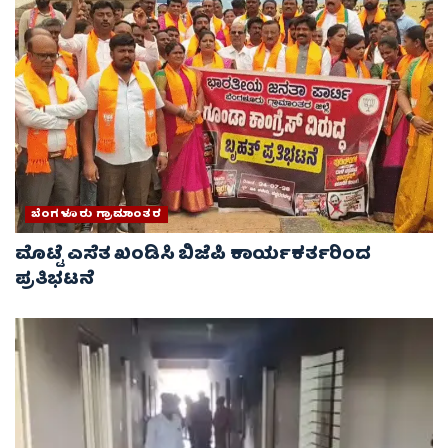
ಬೆಂಗಳೂರು ಗ್ರಾಮಾಂತರ
ಮೊಟ್ಟೆ ಎಸೆತ ಖಂಡಿಸಿ ಬಿಜೆಪಿ ಕಾರ್ಯಕರ್ತರಿಂದ
ಪ್ರತಿಭಟನೆ