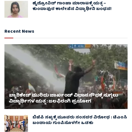
ಹೈಡ್ರೋವಿಡ್ ಗಾಂಜಾ ಮಾರಾಟಕ್ಕೆ ಯತ್ನ –
ಕುಂದಾಪುರ ಕಾಲೇಜಿನ ವಿದ್ಯಾರ್ಥಿನಿ ಬಂಧನ!
Recent News
ಬ್ಯಾರಿಕೇಡ್ ಮುರಿದು ಜಾರ್ಖಂಡ್ ವಿಧಾನಸೌಧಕ್ಕೆ ನುಗ್ಗಲು
ವಿದ್ಯಾರ್ಥಿಗಳ ಯತ್ನ : ಜಲಫಿರಂಗಿ ಪ್ರಯೋಗ
ಬಿಜೆಪಿ ಸಖ್ಯಕ್ಕೆ ಮೂವರು ಸಂಸದರ ವಿರೋಧ : ಟಿಎಂಸಿ
ಬಂಡಾಯ ಗುಂಪಿನೊಳಗೇ ಒಡಕು