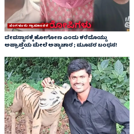
ಬೆಂಗಳೂರು ಗ್ರಾಮಾಂತರ
ದೇವಸ್ಥಾನಕ್ಕೆ ಹೋಗೋಣ ಎಂದು ಕರೆದೊಯ್ದು
ಅಪ್ರಾಪ್ತೆಯ ಮೇಲೆ ಅತ್ಯಾಚಾರ ; ಮೂವರ ಬಂಧನ!