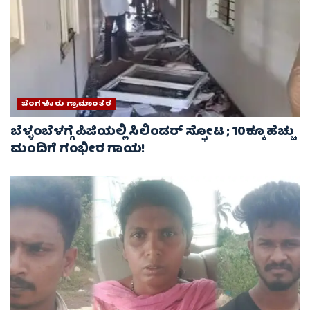
ಬೆಂಗಳೂರು ಗ್ರಾಮಾಂತರ
ಬೆಳ್ಳಂಬೆಳಗ್ಗೆ ಪಿಜಿಯಲ್ಲಿ ಸಿಲಿಂಡರ್ ಸ್ಫೋಟ ; 10ಕ್ಕೂ ಹೆಚ್ಚು
ಮಂದಿಗೆ ಗಂಭೀರ ಗಾಯ!