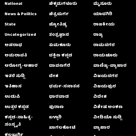
National
ಚಿಕ್ಕಮಗಳೂರು
ಮೈಸೂರು
News & Politics
ಚಿತ್ರದುರ್ಗ
ಯಾದಗಿರಿ
State
ಜ್ಯೋತಿಷ್ಯ
ರಾಜಕೀಯ
Uncategorized
ತಂತ್ರಜ್ಞಾನ
ರಾಜ್ಯ
ಅಪರಾಧ
ತುಮಕೂರು
ರಾಮನಗರ
ಅಮರಾವತಿ
ದಕ್ಷಿಣ ಕನ್ನಡ
ರಾಯಚೂರು
ಆರೋಗ್ಯ-ಆಹಾರ
ದಾವಣಗೆರೆ
ವಾಣಿಜ್ಯ-ವ್ಯಾಪಾರ
ಇತರೆ ಸುದ್ದಿ
ದೇಶ
ವಿಜಯನಗರ
ಇತಿಹಾಸ
ಧರ್ಮ-ಸನಾತನ
ವಿಜಯಪುರ
ಉಡುಪಿ
ಧಾರವಾಡ
ವಿದೇಶ
ಉತ್ತರ ಕನ್ನಡ
ಪುರಾಣ
ವಿಶೇಷ ಅಂಕಣ
ಕನ್ನಡ-ಸಾಹಿತ್ಯ-
ಬಳ್ಳಾರಿ
ವೀಡಿಯೊ ಸುದ್ದಿ
ಸಂಸ್ಕೃತಿ
ಬಾಗಲಕೋಟೆ
ವ್ಯಾಪಾರ
ಕಲಬುರ್ಗಿ