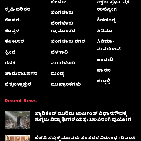
ಬೀದರ್
ಶಿಕ್ಷಣ-ಸ್ಪರ್ಧಾತ್ಮಕ-
ಕೃಷಿ-ಪರಿಸರ
ಉದ್ಯೋಗ
ಬೆಂಗಳೂರು
ಕೊಡಗು
ಶಿವಮೊಗ್ಗ
ಬೆಂಗಳೂರು
ಕೊಪ್ಪಳ
ಗ್ರಾಮಾಂತರ
ಸಿನಿಮಾ
ಕೋಲಾರ
ಬೆಂಗಳೂರು ನಗರ
ಸಿನಿಮಾ-
ಮನರಂಜನೆ
ಕ್ರೀಡೆ
ಬೆಳಗಾವಿ
ಹಾವೇರಿ
ಗದಗ
ಮಂಗಳೂರು
ಹಾಸನ
ಚಾಮರಾಜನಗರ
ಮಂಡ್ಯ
ಹುಬ್ಬಳ್ಳಿ
ಚಿಕ್ಕಬಳ್ಳಾಫುರ
ಮುಖ್ಯಾಂಶಗಳು
Recent News
ಬ್ಯಾರಿಕೇಡ್ ಮುರಿದು ಜಾರ್ಖಂಡ್ ವಿಧಾನಸೌಧಕ್ಕೆ
ನುಗ್ಗಲು ವಿದ್ಯಾರ್ಥಿಗಳ ಯತ್ನ : ಜಲಫಿರಂಗಿ ಪ್ರಯೋಗ
ಬಿಜೆಪಿ ಸಖ್ಯಕ್ಕೆ ಮೂವರು ಸಂಸದರ ವಿರೋಧ : ಟಿಎಂಸಿ