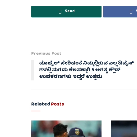
Send
Previous Post
ಮೊಬೈಲ್​ ಸೇರಿದಂತೆ ನಿಮ್ಮಲ್ಲಿರುವ ಎಲ್ಲ ಡಿವೈಸ್​​
ಗಳಲ್ಲಿ ಸುಗಮ ಕೆಲಸಕ್ಕಾಗಿ 5 ಅಗತ್ಯ ಕ್ಲೌಡ್
ಉಪಕರಣಗಳು ಇದ್ದರೆ ಉತ್ತಮ
Related
Posts