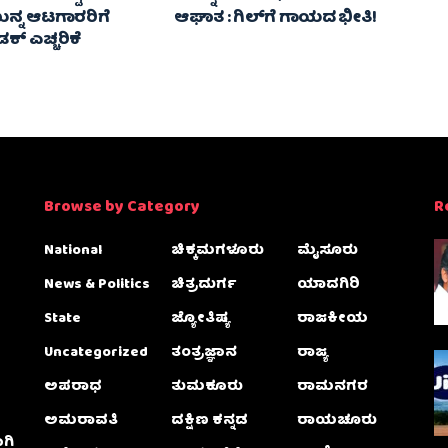
ನ್ನ ಆಟಗಾರರಿಗೆ
ಆಘಾತ : ಗಿಲ್‌ಗೆ ಗಾಯದ ಭೀತಿ!
್ ಎಚ್ಚರಿಕೆ
Browse by Category
R
National
ಚಿಕ್ಕಮಗಳೂರು
ಮೈಸೂರು
News & Politics
ಚಿತ್ರದುರ್ಗ
ಯಾದಗಿರಿ
State
ಜ್ಯೋತಿಷ್ಯ
ರಾಜಕೀಯ
Uncategorized
ತಂತ್ರಜ್ಞಾನ
ರಾಜ್ಯ
ಅಪರಾಧ
ತುಮಕೂರು
ರಾಮನಗರ
ಅಮರಾವತಿ
ದಕ್ಷಿಣ ಕನ್ನಡ
ರಾಯಚೂರು
ಗಿ