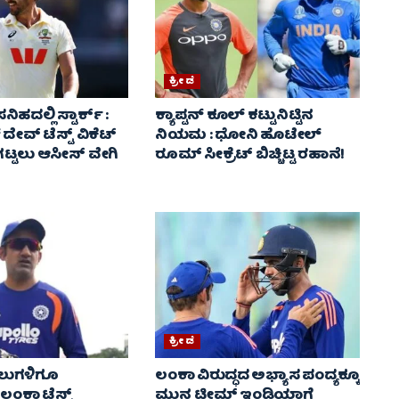
ಕ್ರೀಡೆ
ನಿಹದಲ್ಲಿ ಸ್ಟಾರ್ಕ್ :
ಕ್ಯಾಪ್ಟನ್ ಕೂಲ್ ಕಟ್ಟುನಿಟ್ಟಿನ
 ದೇವ್ ಟೆಸ್ಟ್ ವಿಕೆಟ್
ನಿಯಮ : ಧೋನಿ ಹೊಟೇಲ್
ಟ್ಟಲು ಆಸೀಸ್ ವೇಗಿ
ರೂಮ್ ಸೀಕ್ರೆಟ್ ಬಿಚ್ಚಿಟ್ಟ ರಹಾನೆ!
ಕ್ರೀಡೆ
ಾಲುಗಳಿಗೂ
ಲಂಕಾ ವಿರುದ್ಧದ ಅಭ್ಯಾಸ ಪಂದ್ಯಕ್ಕೂ
: ಲಂಕಾ ಟೆಸ್ಟ್
ಮುನ್ನ ಟೀಮ್ ಇಂಡಿಯಾಗೆ