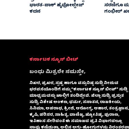
ಭಾರತ-ಪಾಕ್‌ ಹೈವೋಲ್ಟೇಜ್
ಸರಣಿಗೂ ಮು
ಕದನ
ಗಂಭೀರ್ ಖಡಕ
ಕರ್ನಾಟಕ ನ್ಯೂಸ್ ಬೀಟ್
ಬಂಧು ಮಿತ್ರರೇ ನಮಸ್ತೇ,
ನಿಖರ, ಪ್ರಖರ, ಸ್ಪಷ್ಟ ಹಾಗೂ ವಸ್ತುನಿಷ್ಠ ಸುದ್ದಿ ನೀಡುವ
ಭರವಸೆಯೊಂದಿಗೆ ನಮ್ಮ “ಕರ್ನಾಟಕ ನ್ಯೂಸ್ ಬೀಟ್” ಸುದ್ದಿ
ಮಾಧ್ಯಮವನ್ನು ಚಾಲ್ತಿಗೆ ತಂದಿದ್ದೇವೆ. ಜಿಲ್ಲಾ ಸುದ್ದಿ, ಪ್ರಸ್ತುತ
ಸುದ್ದಿ, ವಿಶೇಷ ಅಂಕಣ, ಧರ್ಮ, ಸನಾತನ, ರಾಜಕೀಯ,
ಸಿನಿಮಾ, ಅಪರಾಧ, ಕ್ರೀಡೆ, ಆರೋಗ್ಯ, ಆಹಾರ, ತಂತ್ರಜ್ಞಾನ,
ಕೃಷಿ, ಪರಿಸರ, ಸಾಹಿತ್ಯ, ವಾಣಿಜ್ಯ, ಜ್ಯೋತಿಷ್ಯ, ಪುರಾಣ,
ಇತಿಹಾಸ ಸೇರಿದಂತೆ ಈ ಸಮಾಜದ ಪ್ರತಿ ವಿಭಾಗದಲ್ಲೂ
ನಾವು ಕಣ್ಣಿಡುತ್ತಾ, ಅಲ್ಲಿನ ಆಗು-ಹೋಗುಗಳನ್ನು ನಿರಂತರವಾ