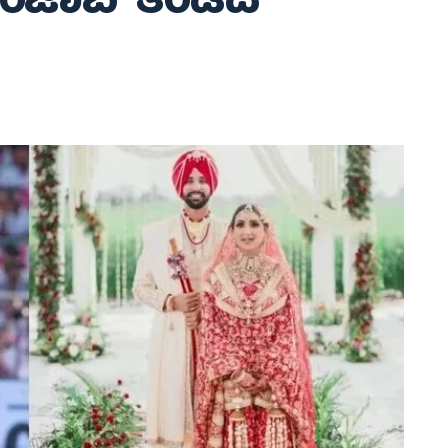
ಪಂಜಾಬ್​ ತಂಡದ