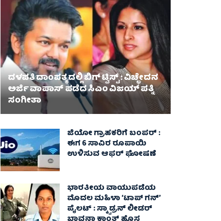
ದಳಪತಿ ದಾಂಪತ್ಯದಲ್ಲಿ ಬಿಗ್ ಟ್ವಿಸ್ಟ್ : ವಿಚ್ಛೇದನ
ಅರ್ಜಿ ವಾಪಾಸ್‌ ಪಡೆದ ಸಿಎಂ ವಿಜಯ್ ಪತ್ನಿ
ಸಂಗೀತಾ‌
ಜಿಯೋ ಗ್ರಾಹಕರಿಗೆ ಬಂಪರ್ :
ಈಗ 6 ಸಾವಿರ ರೂಪಾಯಿ
ಉಳಿಸುವ ಆಫರ್ ಘೋಷಣೆ
ಭಾರತೀಯ ವಾಯುಪಡೆಯ
ಮೊದಲ ಮಹಿಳಾ ‘ಟಾಪ್ ಗನ್’
ಪೈಲಟ್ : ಸ್ಕ್ವಾಡ್ರನ್ ಲೀಡರ್
ಭಾವನಾ ಕಾಂತ್ ಹೊಸ