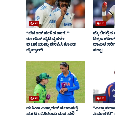
ಕ್ರೀಡೆ
ಕ್ರೀಡೆ
“ಲೆಜೆಂಡ್ ಹೇಳಿದ ಹಾಗೆ..” :
ಮೈಲಿಗಲ್ಲಿನ ಸ
ರೋಹಿತ್ ಬೈದಿದ್ದ ಹಳೇ
ದಿಗ್ಗಜ ಕಪಿಲ್
ಘಟನೆಯನ್ನು ನೆನಪಿಸಿಕೊಂಡ
ದಾಖಲೆ ಸರಿಗ
ಜೈಸ್ವಾಲ್!
ಸಜ್ಜು!
ಕ್ರೀಡೆ
ಕ್ರೀಡೆ
ಮಹಿಳಾ ಏಷ್ಯಾಕಪ್ ವೇಳಾಪಟ್ಟಿ
“ಎಲ್ಲಾ ಸವ
ಪ್ರಕಟ : ಸೆ.5ರಂದು ದುಬೈನಲ್ಲಿ
ಸಿದ್ಧರಾಗಿರಿ” 