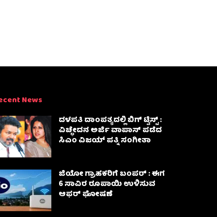
ecent News
ದಳಪತಿ ದಾಂಪತ್ಯದಲ್ಲಿ ಬಿಗ್ ಟ್ವಿಸ್ಟ್ :
ವಿಚ್ಛೇದನ ಅರ್ಜಿ ವಾಪಾಸ್‌ ಪಡೆದ
ಸಿಎಂ ವಿಜಯ್ ಪತ್ನಿ ಸಂಗೀತಾ‌
ಜಿಯೋ ಗ್ರಾಹಕರಿಗೆ ಬಂಪರ್ : ಈಗ
6 ಸಾವಿರ ರೂಪಾಯಿ ಉಳಿಸುವ
ಆಫರ್ ಘೋಷಣೆ