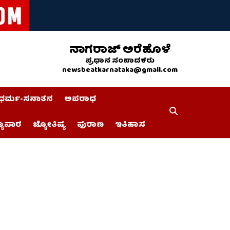
ನಾಗರಾಜ್ ಅರೆಹೊಳೆ
ಪ್ರಧಾನ ಸಂಪಾದಕರು
newsbeatkarnataka@gmail.com
ಧರ್ಮ-ಸನಾತನ
ಅಪರಾಧ
್ಯಾಪಾರ
ಜ್ಯೋತಿಷ್ಯ
ಪುರಾಣ
ಇತಿಹಾಸ