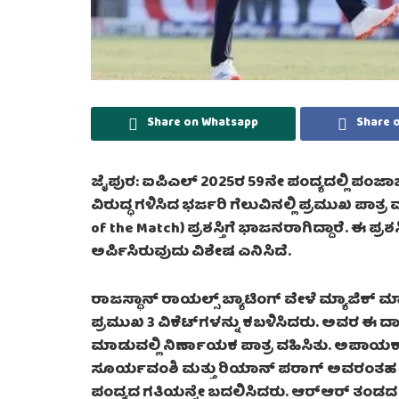
Share on Whatsapp
Share 
ಜೈಪುರ: ಐಪಿಎಲ್ 2025ರ 59ನೇ ಪಂದ್ಯದಲ್ಲಿ ಪಂಜಾಬ್ 
ವಿರುದ್ಧ ಗಳಿಸಿದ ಭರ್ಜರಿ ಗೆಲುವಿನಲ್ಲಿ ಪ್ರಮುಖ ಪಾತ್ರ ವಹಿ
of the Match) ಪ್ರಶಸ್ತಿಗೆ ಭಾಜನರಾಗಿದ್ದಾರೆ. ಈ ಪ್ರಶ
ಅರ್ಪಿಸಿರುವುದು ವಿಶೇಷ ಎನಿಸಿದೆ.
ರಾಜಸ್ಥಾನ್ ರಾಯಲ್ಸ್ ಬ್ಯಾಟಿಂಗ್ ವೇಳೆ ಮ್ಯಾಜಿಕ್ ಮಾ
ಪ್ರಮುಖ 3 ವಿಕೆಟ್‌ಗಳನ್ನು ಕಬಳಿಸಿದರು. ಅವರ ಈ ದಾಳ
ಮಾಡುವಲ್ಲಿ ನಿರ್ಣಾಯಕ ಪಾತ್ರ ವಹಿಸಿತು. ಅಪಾಯಕಾರಿ
ಸೂರ್ಯವಂಶಿ ಮತ್ತು ರಿಯಾನ್ ಪರಾಗ್ ಅವರಂತ
ಪಂದ್ಯದ ಗತಿಯನ್ನೇ ಬದಲಿಸಿದರು. ಆರ್​ಆರ್​​ ತಂಡದ 