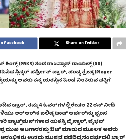
on Facebook
Share on Twitter
ಕಿಂಗ್ಸ್ (PBKS) ತಂಡ ರಾಜಸ್ಥಾನ್ ರಾಯಲ್ಸ್ (RR)
ಸಿದ ಸ್ಪಿನ್ನರ್ ಹರ್ಪ್ರೀತ್ ಬ್ರಾರ್, ಪಂದ್ಯ ಶ್ರೇಷ್ಠ (Player
ಸ್ತಿಯನ್ನು ಅವರು ತನ್ನ ಯಶಸ್ಸಿನ ಹಿಂದೆ ನಿಂತಿರುವ ಪತ್ನಿಗೆ
ಡಿದ ಬ್ರಾರ್, ತಮ್ಮ 4 ಓವರ್‌ಗಳಲ್ಲಿ ಕೇವಲ 22 ರನ್ ನೀಡಿ
ಿಯು ಆರ್​ಆರ್​​ನ ಬಲಿಷ್ಠ ಟಾಪ್ ಆರ್ಡರ್‌ನ್ನು ಧ್ವಂಸ
 ಬ್ಯಾಟ್ಸ್‌ಮನ್‌ಗಳಾದ ಯಶಸ್ವಿ ಜೈಸ್ವಾಲ್, ವೈಭವ್
ಹ ಪ್ರಮುಖ ಆಟಗಾರರನ್ನು ಔಟ್ ಮಾಡುವ ಮೂಲಕ ಅವರು
ಆರಂಭಿಕರು ಉತ್ತಮ ಮುನ್ನಡೆ ಪಡೆದಿದ್ದ ಸಂದರ್ಭದಲ್ಲಿ ಬ್ರಾರ್