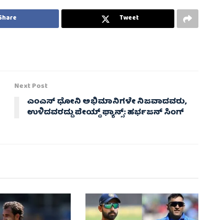
Share
Tweet
Next Post
ಎಂಎಸ್ ಧೋನಿ ಅಭಿಮಾನಿಗಳೇ ನಿಜವಾದವರು,
ಉಳಿದವರದ್ದು ಪೇಯ್ಡ್ ಫ್ಯಾನ್ಸ್: ಹರ್ಭಜನ್ ಸಿಂಗ್