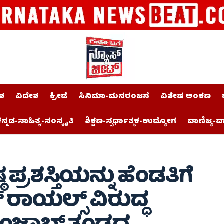
ಶ
ವಿದೇಶ
ಕ್ರೀಡೆ
ಸಿನಿಮಾ-ಮನರಂಜನೆ
ವಿಶೇಷ ಅಂಕಣ
ನ್ನಡ-ಸಾಹಿತ್ಯ-ಸಂಸ್ಕೃತಿ
ಶಿಕ್ಷಣ-ಸ್ಪರ್ಧಾತ್ಮಕ-ಉದ್ಯೋಗ
ವಾಣಿಜ್ಯ-ವ
್ಠ ಪ್ರಶಸ್ತಿಯನ್ನು ಹೆಂಡತಿಗೆ
 ರಾಯಲ್ಸ್ ವಿರುದ್ಧ