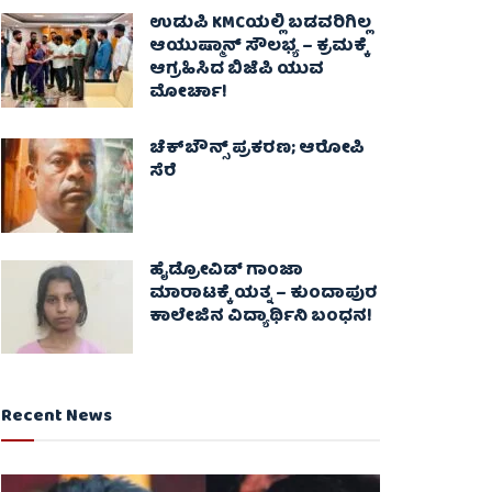
ಉಡುಪಿ KMCಯಲ್ಲಿ ಬಡವರಿಗಿಲ್ಲ
ಆಯುಷ್ಮಾನ್ ಸೌಲಭ್ಯ – ಕ್ರಮಕ್ಕೆ
ಆಗ್ರಹಿಸಿದ ಬಿಜೆಪಿ ಯುವ
ಮೋರ್ಚಾ!
ಚೆಕ್​ಬೌನ್ಸ್​ ಪ್ರಕರಣ; ಆರೋಪಿ
ಸೆರೆ
ಹೈಡ್ರೋವಿಡ್ ಗಾಂಜಾ
ಮಾರಾಟಕ್ಕೆ ಯತ್ನ – ಕುಂದಾಪುರ
ಕಾಲೇಜಿನ ವಿದ್ಯಾರ್ಥಿನಿ ಬಂಧನ!
Recent News