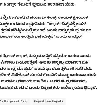
ಿಂಗ್ಸ್‌ನ ಗೆಲುವಿಗೆ ಪ್ರಮುಖ ಕಾರಣವಾಯಿತು.
ದಲ್ಲಿ ಮಾತನಾಡಿದ ಪಂಜಾಬ್ ಕಿಂಗ್ಸ್ ನಾಯಕ ಶ್ರೇಯಸ್
ಕ್ತಕಂಠದಿಂದ ಶ್ಲಾಘಿಸಿದರು. “ಬ್ರಾರ್ ನೆಟ್ಸ್‌ನಲ್ಲಿ ಬಹಳ
ತ್ತಡದ ಪರಿಸ್ಥಿತಿಯಲ್ಲಿ ಮುಂದೆ ಬಂದು ಅತ್ಯುತ್ತಮ ಪ್ರದರ್ಶನ
ಯಾವಾಗಲೂ ಉತ್ತಮವಾಗಿರುತ್ತದೆ” ಎಂದು ಅಯ್ಯರ್​
ದ ಹರ್ಪ್ರೀತ್ ಬ್ರಾರ್, ತಮ್ಮ ಯಶಸ್ಸಿಗೆ ಪತ್ನಿಯೇ ಕಾರಣ ಎಂದು
ಗೆ ಅರ್ಪಿಸಲು ಬಯಸುತ್ತೇನೆ. ಅವಳು ನನ್ನನ್ನು ಯಾವಾಗಲೂ
ದೆ ಅವಳ ಪಾತ್ರ ದೊಡ್ಡದು” ಎಂದು ಭಾವನಾತ್ಮಕವಾಗಿ ನುಡಿದರು.
 ಬೌಲಿಂಗ್ ಪಿಬಿಕೆಎಸ್​ ತಂಡದ ಗೆಲುವಿಗೆ ಮುಖ್ಯ ಕಾರಣವಾಯಿತು
ಹಳಿಗೆ ಮರಳಲು ಸಹಾಯ ಮಾಡಿತು. ಅವರ ಈ ಪ್ರದರ್ಶನವು
ಯುವಂತೆ ಮಾಡಿದೆ ಎಂದು ವಿಶ್ಲೇಷಕರು ಅಭಿಪ್ರಾಯಪಟ್ಟಿದ್ದಾರೆ.
's Harpreet Brar
Rajasthan Royals