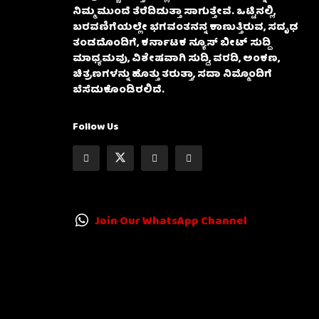
ನಿಮ್ಮ ಮುಂದೆ ತೆರೆದಿಡುತ್ತಾ ಸಾಗುತ್ತೇವೆ. ಒಟ್ಟಿನಲ್ಲಿ,
ಬರವಣಿಗೆಯಲ್ಲೇ ಭಗವಂತನನ್ನ ಕಾಣುತ್ತಿರುವ, ಸದೃಢ
ತಂಡದೊಂದಿಗೆ, ಕರ್ನಾಟಕ ನ್ಯೂಸ್ ಬೀಟ್ ಸುದ್ದಿ
ಮಾಧ್ಯಮವು, ವಿಶೇಷವಾಗಿ ಸುದ್ದಿ, ವರದಿ, ಅಂಕಣ,
ಚಿತ್ರಣಗಳನ್ನು ಹೊತ್ತು ತರುತ್ತಾ, ಸದಾ ನಿಮ್ಮೊಂದಿಗೆ
ಬೆಸೆದುಕೊಂಡಿರಲಿದೆ.
Follow Us
Join Our WhatsApp Channel