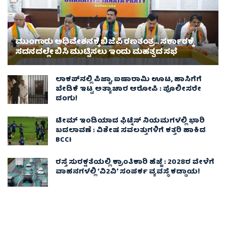
ಮುಂಗಾರು ಅಧಿವೇಶನಕ್ಕೆ ಬಿಜೆಪಿ ರಣತಂತ್ರ.. ಸರ್ಕಾರಕ್ಕೆ
ಸದನದಲ್ಲೇ ಬಿಸಿ ಮುಟ್ಟಿಸಲು ಇಂದು ಮಹತ್ವದ ಸಭೆ
ಲಾಕಪ್‌ನಲ್ಲಿ ಪಿಜ್ಜಾ, ಐಷಾರಾಮಿ ಊಟ, ಹಾಸಿಗೆಗೆ
ಬೇಡಿಕೆ ಇಟ್ಟ ಅತ್ಯಾಚಾರ ಆರೋಪಿ : ಪೊಲೀಸರೇ
ದಂಗು!
ಟೀಮ್ ಇಂಡಿಯಾದ ಫಿಟ್ನೆಸ್ ನಿಯಮಗಳಲ್ಲಿ ಭಾರಿ
ಬದಲಾವಣೆ : ವಿಶೇಷ ಸವಲತ್ತುಗಳಿಗೆ ಕತ್ತರಿ ಹಾಕಿದ
BCCI
ರಸ್ತೆ ಸುರಕ್ಷತೆಯಲ್ಲಿ ಕ್ರಾಂತಿಕಾರಿ ಹೆಜ್ಜೆ : 2028ರ ವೇಳೆಗೆ
ವಾಹನಗಳಲ್ಲಿ ‘ವಿ2ವಿ’ ಸಂಪರ್ಕ ವ್ಯವಸ್ಥೆ ಕಡ್ಡಾಯ!