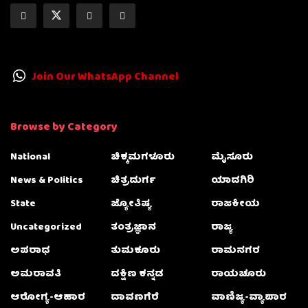
Join Our WhatsApp Channel
Browse by Category
National
ಚಿಕ್ಕಮಗಳೂರು
ಮೈಸೂರು
News & Politics
ಚಿತ್ರದುರ್ಗ
ಯಾದಗಿರಿ
State
ಜ್ಯೋತಿಷ್ಯ
ರಾಜಕೀಯ
Uncategorized
ತಂತ್ರಜ್ಞಾನ
ರಾಜ್ಯ
ಅಪರಾಧ
ತುಮಕೂರು
ರಾಮನಗರ
ಅಮರಾವತಿ
ದಕ್ಷಿಣ ಕನ್ನಡ
ರಾಯಚೂರು
ಆರೋಗ್ಯ-ಆಹಾರ
ದಾವಣಗೆರೆ
ವಾಣಿಜ್ಯ-ವ್ಯಾಪಾರ