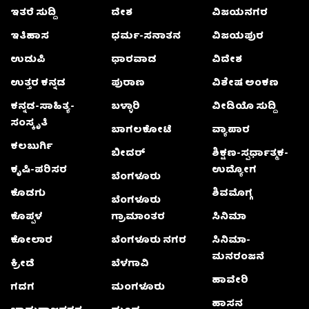
ಇತರೆ ಸುದ್ದಿ
ದೇಶ
ವಿಜಯನಗರ
ಇತಿಹಾಸ
ಧರ್ಮ-ಸನಾತನ
ವಿಜಯಪುರ
ಉಡುಪಿ
ಧಾರವಾಡ
ವಿದೇಶ
ಉತ್ತರ ಕನ್ನಡ
ಪುರಾಣ
ವಿಶೇಷ ಅಂಕಣ
ಕನ್ನಡ-ಸಾಹಿತ್ಯ-
ಬಳ್ಳಾರಿ
ವೀಡಿಯೊ ಸುದ್ದಿ
ಸಂಸ್ಕೃತಿ
ಬಾಗಲಕೋಟೆ
ವ್ಯಾಪಾರ
ಕಲಬುರ್ಗಿ
ಬೀದರ್
ಶಿಕ್ಷಣ-ಸ್ಪರ್ಧಾತ್ಮಕ-
ಕೃಷಿ-ಪರಿಸರ
ಉದ್ಯೋಗ
ಬೆಂಗಳೂರು
ಕೊಡಗು
ಶಿವಮೊಗ್ಗ
ಬೆಂಗಳೂರು
ಕೊಪ್ಪಳ
ಗ್ರಾಮಾಂತರ
ಸಿನಿಮಾ
ಕೋಲಾರ
ಬೆಂಗಳೂರು ನಗರ
ಸಿನಿಮಾ-
ಮನರಂಜನೆ
ಕ್ರೀಡೆ
ಬೆಳಗಾವಿ
ಹಾವೇರಿ
ಗದಗ
ಮಂಗಳೂರು
ಹಾಸನ