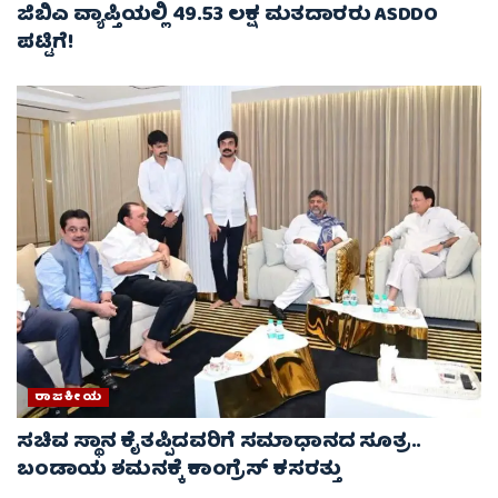
ಜಿಬಿಎ ವ್ಯಾಪ್ತಿಯಲ್ಲಿ 49.53 ಲಕ್ಷ ಮತದಾರರು ASDDO
ಪಟ್ಟಿಗೆ!
ರಾಜಕೀಯ
ಸಚಿವ ಸ್ಥಾನ ಕೈತಪ್ಪಿದವರಿಗೆ ಸಮಾಧಾನದ ಸೂತ್ರ..
ಬಂಡಾಯ ಶಮನಕ್ಕೆ ಕಾಂಗ್ರೆಸ್ ಕಸರತ್ತು