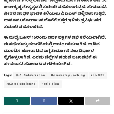
ಹೈಕೋರ್ಟ್ ನಲ್ಲಿ ಪಿಐಎಲ್ ಸಲ್ಲಿಸಲು ಮಾಗಡಿ ಶಾಸಕ ಹೆಚ್.ಸಿ.
ಬಾಲಕೃಷ್ಣ ನೇತೃತ್ವದಲ್ಲಿ ತಯಾರಿ ನಡೆಸಲಾಗುತ್ತಿದೆ. ಹೇಮಾವತಿ
ನೀರನ ಸಾಧಕ ಭಾದಕ ತಿಳಿಯಲು ಪಿಐಎಲ್ ಸಲ್ಲಿಸಲಾಗುತ್ತಿದೆ.
ಕಾನೂನು ಹೋರಾಟದ ಜೊತೆಗೆ ರಸ್ತೆಗೆ ಇಳಿದು ಪ್ರತಿಭಟನೆಗೆ
ತಯಾರಿ ನಡೆಸಲಾಗಿದೆ.
ಈ ಮಧ್ಯೆ ಜೂನ್ 15ರಂದು ಸರ್ವ ಪಕ್ಷಗಳ ಸಭೆ ಕರೆಯಲಾಗಿದೆ.
ಈ ಸಭೆಯನ್ನು ಮಾಗಡಿಯಲ್ಲಿ ಆಯೋಜಿಸಲಾಗಿದೆ. ಆ ದಿನ
ಮುಂದಿನ ಹೋರಾಟದ ಬಗ್ಗೆ ತೀರ್ಮಾನಿಸಲು ನಿರ್ಧಾರ
ಕೈಗೊಳ್ಳಲಾಗಿದೆ. ಎರಡು ಜಿಲ್ಲೆಗಳ ನಡುವೆ ಜಟಾಪಟಿಗೆ ಈ
ಹೇಮಾವತಿ ಹೋರಾಟ ವೇದಿಕೆಯಾಗಿದೆ.
Tags:
H.C. Balakrishna
Hemavati punching
ipl-025
MLA Balakrishna
Politician