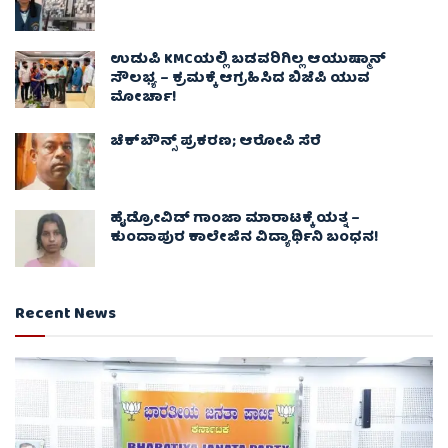
ಉಡುಪಿ KMCಯಲ್ಲಿ ಬಡವರಿಗಿಲ್ಲ ಆಯುಷ್ಮಾನ್
ಸೌಲಭ್ಯ – ಕ್ರಮಕ್ಕೆ ಆಗ್ರಹಿಸಿದ ಬಿಜೆಪಿ ಯುವ
ಮೋರ್ಚಾ!
ಚೆಕ್​ಬೌನ್ಸ್​ ಪ್ರಕರಣ; ಆರೋಪಿ ಸೆರೆ
ಹೈಡ್ರೋವಿಡ್ ಗಾಂಜಾ ಮಾರಾಟಕ್ಕೆ ಯತ್ನ –
ಕುಂದಾಪುರ ಕಾಲೇಜಿನ ವಿದ್ಯಾರ್ಥಿನಿ ಬಂಧನ!
Recent News