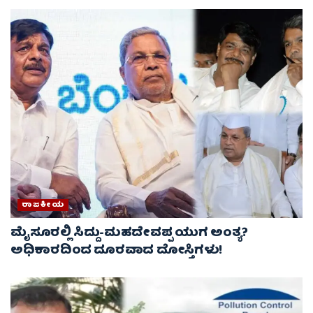
ರಾಜಕೀಯ
ಮೈಸೂರಲ್ಲಿ ಸಿದ್ದು-ಮಹದೇವಪ್ಪ ಯುಗ ಅಂತ್ಯ?
ಅಧಿಕಾರದಿಂದ ದೂರವಾದ ದೋಸ್ತಿಗಳು!