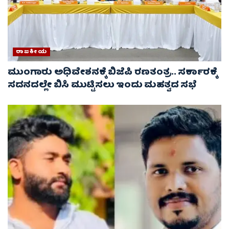
ರಾಜಕೀಯ
ಮುಂಗಾರು ಅಧಿವೇಶನಕ್ಕೆ ಬಿಜೆಪಿ ರಣತಂತ್ರ.. ಸರ್ಕಾರಕ್ಕೆ
ಸದನದಲ್ಲೇ ಬಿಸಿ ಮುಟ್ಟಿಸಲು ಇಂದು ಮಹತ್ವದ ಸಭೆ