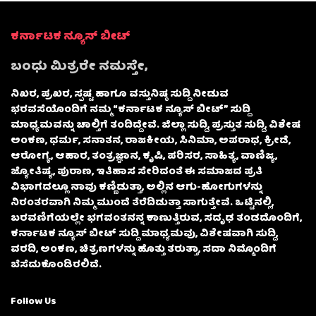
ಕರ್ನಾಟಕ ನ್ಯೂಸ್ ಬೀಟ್
ಬಂಧು ಮಿತ್ರರೇ ನಮಸ್ತೇ,
ನಿಖರ, ಪ್ರಖರ, ಸ್ಪಷ್ಟ ಹಾಗೂ ವಸ್ತುನಿಷ್ಠ ಸುದ್ದಿ ನೀಡುವ
ಭರವಸೆಯೊಂದಿಗೆ ನಮ್ಮ “ಕರ್ನಾಟಕ ನ್ಯೂಸ್ ಬೀಟ್” ಸುದ್ದಿ
ಮಾಧ್ಯಮವನ್ನು ಚಾಲ್ತಿಗೆ ತಂದಿದ್ದೇವೆ. ಜಿಲ್ಲಾ ಸುದ್ದಿ, ಪ್ರಸ್ತುತ ಸುದ್ದಿ, ವಿಶೇಷ
ಅಂಕಣ, ಧರ್ಮ, ಸನಾತನ, ರಾಜಕೀಯ, ಸಿನಿಮಾ, ಅಪರಾಧ, ಕ್ರೀಡೆ,
ಆರೋಗ್ಯ, ಆಹಾರ, ತಂತ್ರಜ್ಞಾನ, ಕೃಷಿ, ಪರಿಸರ, ಸಾಹಿತ್ಯ, ವಾಣಿಜ್ಯ,
ಜ್ಯೋತಿಷ್ಯ, ಪುರಾಣ, ಇತಿಹಾಸ ಸೇರಿದಂತೆ ಈ ಸಮಾಜದ ಪ್ರತಿ
ವಿಭಾಗದಲ್ಲೂ ನಾವು ಕಣ್ಣಿಡುತ್ತಾ, ಅಲ್ಲಿನ ಆಗು-ಹೋಗುಗಳನ್ನು
ನಿರಂತರವಾಗಿ ನಿಮ್ಮ ಮುಂದೆ ತೆರೆದಿಡುತ್ತಾ ಸಾಗುತ್ತೇವೆ. ಒಟ್ಟಿನಲ್ಲಿ,
ಬರವಣಿಗೆಯಲ್ಲೇ ಭಗವಂತನನ್ನ ಕಾಣುತ್ತಿರುವ, ಸದೃಢ ತಂಡದೊಂದಿಗೆ,
ಕರ್ನಾಟಕ ನ್ಯೂಸ್ ಬೀಟ್ ಸುದ್ದಿ ಮಾಧ್ಯಮವು, ವಿಶೇಷವಾಗಿ ಸುದ್ದಿ,
ವರದಿ, ಅಂಕಣ, ಚಿತ್ರಣಗಳನ್ನು ಹೊತ್ತು ತರುತ್ತಾ, ಸದಾ ನಿಮ್ಮೊಂದಿಗೆ
ಬೆಸೆದುಕೊಂಡಿರಲಿದೆ.
Follow Us