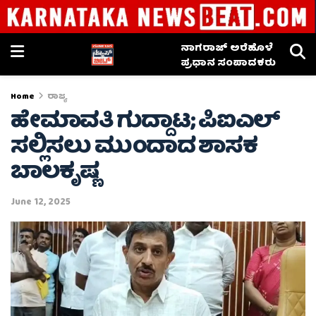
ನಾಗರಾಜ್ ಅರೆಹೊಳೆ
ಪ್ರಧಾನ ಸಂಪಾದಕರು
Home
ರಾಜ್ಯ
ಹೇಮಾವತಿ ಗುದ್ದಾಟ; ಪಿಐಎಲ್
ಸಲ್ಲಿಸಲು ಮುಂದಾದ ಶಾಸಕ
ಬಾಲಕೃಷ್ಣ
June 12, 2025