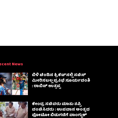
ecent News
ಬಿಳಿ ಚೆಂಡಿನ ಕ್ರಿಕೆಟ್‌ನಲ್ಲಿ ಸಚಿನ್
ಮೀರಿಸಬಲ್ಲ ಪ್ರತಿಭೆ ಸೂರ್ಯವಂಶಿ
: ರಾಬಿನ್ ಉತ್ತಪ್ಪ
ಕೇಂದ್ರ ಸಚಿವರು ಮಾತು ತಪ್ಪಿ
ವಂಚಿಸಿದರು : ಉಪವಾಸ ಅಂತ್ಯದ
ಫೋಟೋ ಬಿಡುಗಡೆಗೆ ವಾಂಗ್ಚುಕ್