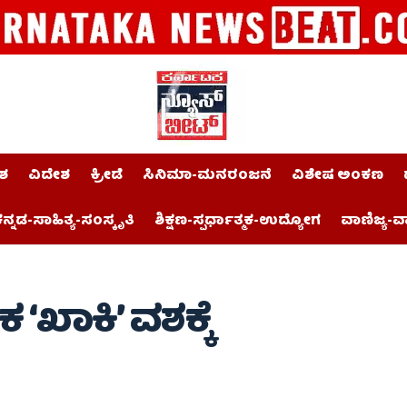
ಶ
ವಿದೇಶ
ಕ್ರೀಡೆ
ಸಿನಿಮಾ-ಮನರಂಜನೆ
ವಿಶೇಷ ಅಂಕಣ
ನ್ನಡ-ಸಾಹಿತ್ಯ-ಸಂಸ್ಕೃತಿ
ಶಿಕ್ಷಣ-ಸ್ಪರ್ಧಾತ್ಮಕ-ಉದ್ಯೋಗ
ವಾಣಿಜ್ಯ-ವ
ʻಖಾಕಿʼ ವಶಕ್ಕೆ