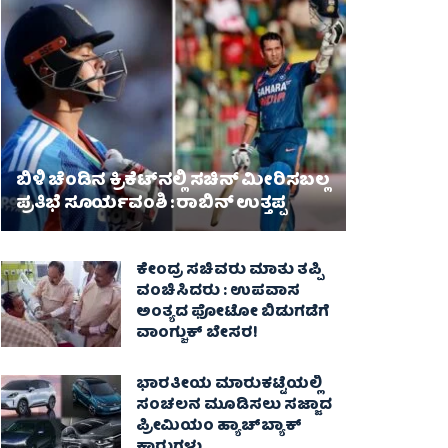
ಬಿಳಿ ಚೆಂಡಿನ ಕ್ರಿಕೆಟ್‌ನಲ್ಲಿ ಸಚಿನ್ ಮೀರಿಸಬಲ್ಲ
ಪ್ರತಿಭೆ ಸೂರ್ಯವಂಶಿ : ರಾಬಿನ್ ಉತ್ತಪ್ಪ
ಕೇಂದ್ರ ಸಚಿವರು ಮಾತು ತಪ್ಪಿ
ವಂಚಿಸಿದರು : ಉಪವಾಸ
ಅಂತ್ಯದ ಫೋಟೋ ಬಿಡುಗಡೆಗೆ
ವಾಂಗ್ಚುಕ್ ಬೇಸರ!
ಭಾರತೀಯ ಮಾರುಕಟ್ಟೆಯಲ್ಲಿ
ಸಂಚಲನ ಮೂಡಿಸಲು ಸಜ್ಜಾದ
ಪ್ರೀಮಿಯಂ ಹ್ಯಾಚ್‌ಬ್ಯಾಕ್