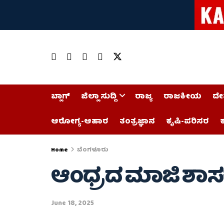
ಬ್ಲಾಗ್
ಜಿಲ್ಲಾ ಸುದ್ದಿ
ರಾಜ್ಯ
ರಾಜಕೀಯ
ದೇ
ಆರೋಗ್ಯ-ಆಹಾರ
ತಂತ್ರಜ್ಞಾನ
ಕೃಷಿ-ಪರಿಸರ
ಕ
Home
ಬೆಂಗಳೂರು
ಆಂಧ್ರದ ಮಾಜಿ ಶಾಸಕ 
June 18, 2025