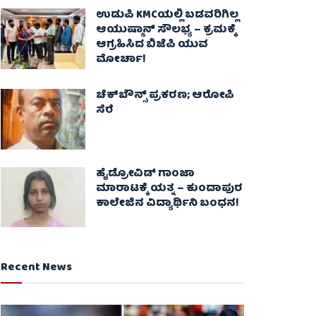
ಉಡುಪಿ KMCಯಲ್ಲಿ ಬಡವರಿಗಿಲ್ಲ
ಆಯುಷ್ಮಾನ್ ಸೌಲಭ್ಯ – ಕ್ರಮಕ್ಕೆ
ಆಗ್ರಹಿಸಿದ ಬಿಜೆಪಿ ಯುವ
ಮೋರ್ಚಾ!
ಚೆಕ್​ಬೌನ್ಸ್​ ಪ್ರಕರಣ; ಆರೋಪಿ
ಸೆರೆ
ಹೈಡ್ರೋವಿಡ್ ಗಾಂಜಾ
ಮಾರಾಟಕ್ಕೆ ಯತ್ನ – ಕುಂದಾಪುರ
ಕಾಲೇಜಿನ ವಿದ್ಯಾರ್ಥಿನಿ ಬಂಧನ!
Recent News