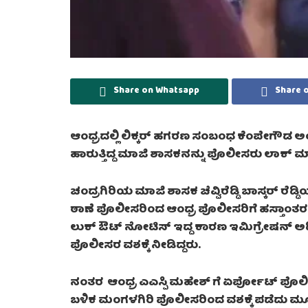
Share on Whatsapp
Share 
ಆಂಧ್ರದಲ್ಲಿ ಲಿಕ್ಕರ್‌ ಹಗರಣ ಸಂಬಂಧ ಕೆಂಪೇಗೌಡ ಅಂ
ಹಾರುತ್ತಿದ್ದ ಮಾಜಿ ಶಾಸಕನನ್ನು ಪೊಲೀಸರು ಲಾಕ್‌ ಮಾ
ಚಂದ್ರಗಿರಿಯ ಮಾಜಿ ಶಾಸಕ ಚೆವ್ವಿರೆಡ್ಡಿ ಬಾಸ್ಕರ್ ರ
ಠಾಣೆ ಪೊಲೀಸರಿಂದ ಆಂಧ್ರ ಪೊಲೀಸರಿಗೆ ಹಸ್ತಾಂತರ ಮಾಡಲಾಗ
ಲುಕ್ ಔಟ್ ನೋಟಿಸ್ ಇದ್ದ ಕಾರಣ ಇಮಿಗ್ರೇಷನ್ ಅಧಿಕಾರ
ಪೊಲೀಸರ ವಶಕ್ಕೆ ನೀಡಿದ್ದರು.
ನಂತರ ಆಂಧ್ರ ಎಎಸ್ಪಿ ಮಹೇಶ್ ಗೆ ಏರ್ಪೋಟ್ ಪೊ
ಬಳಿಕ ಮಂಗಳಗಿರಿ ಪೊಲೀಸರಿಂದ ವಶಕ್ಕೆ ಪಡೆದು ಮೂ