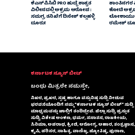
ಕೆಎಸ್‌ಪಿಸಿಬಿ PRO ಹುದ್ದೆ ಶಾಶ್ವತ
ಶಾಂತಿನಗರ ವ
ವಿಲೀನದಲ್ಲಿ ಅಕ್ರಮ ಆರೋಪ :
ಕೋಟಿ ಅಕ್
ಸಮಗ್ರ ತನಿಖೆಗೆ ದಿನೇಶ್ ಕಲ್ಲಹಳ್ಳಿ
ಲೋಕಾಯುಕ್ತಕ್
ದೂರು!
ರಮೇಶ್‌ ದೂ
ಕರ್ನಾಟಕ ನ್ಯೂಸ್ ಬೀಟ್
ಬಂಧು ಮಿತ್ರರೇ ನಮಸ್ತೇ,
ನಿಖರ, ಪ್ರಖರ, ಸ್ಪಷ್ಟ ಹಾಗೂ ವಸ್ತುನಿಷ್ಠ ಸುದ್ದಿ ನೀಡುವ
ಭರವಸೆಯೊಂದಿಗೆ ನಮ್ಮ “ಕರ್ನಾಟಕ ನ್ಯೂಸ್ ಬೀಟ್” ಸುದ್ದಿ
ಮಾಧ್ಯಮವನ್ನು ಚಾಲ್ತಿಗೆ ತಂದಿದ್ದೇವೆ. ಜಿಲ್ಲಾ ಸುದ್ದಿ, ಪ್ರಸ್ತುತ
ಸುದ್ದಿ, ವಿಶೇಷ ಅಂಕಣ, ಧರ್ಮ, ಸನಾತನ, ರಾಜಕೀಯ,
ಸಿನಿಮಾ, ಅಪರಾಧ, ಕ್ರೀಡೆ, ಆರೋಗ್ಯ, ಆಹಾರ, ತಂತ್ರಜ್ಞಾನ,
ಕೃಷಿ, ಪರಿಸರ, ಸಾಹಿತ್ಯ, ವಾಣಿಜ್ಯ, ಜ್ಯೋತಿಷ್ಯ, ಪುರಾಣ,