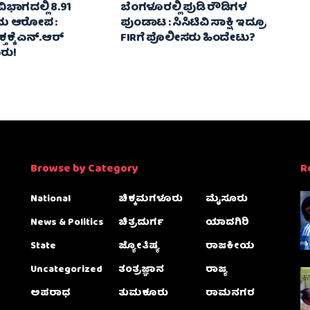
ಿಭಾಗದಲ್ಲಿ 8.91
ಬೆಂಗಳೂರಲ್ಲಿ ಪುಡಿ ರೌಡಿಗಳ
ರಮ ಆರೋಪ :
ಪುಂಡಾಟ : ಸಿಸಿಟಿವಿ ಸಾಕ್ಷಿ ಇದ್ರೂ
ಕೆ ಎನ್‌.ಆರ್‌
FIRಗೆ ಪೊಲೀಸರು ಹಿಂದೇಟು?
ರು!
Browse by Category
R
National
ಚಿಕ್ಕಮಗಳೂರು
ಮೈಸೂರು
News & Politics
ಚಿತ್ರದುರ್ಗ
ಯಾದಗಿರಿ
State
ಜ್ಯೋತಿಷ್ಯ
ರಾಜಕೀಯ
Uncategorized
ತಂತ್ರಜ್ಞಾನ
ರಾಜ್ಯ
ಅಪರಾಧ
ತುಮಕೂರು
ರಾಮನಗರ