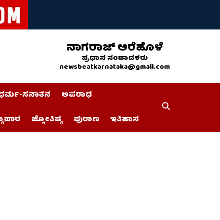
ನಾಗರಾಜ್ ಅರೆಹೊಳೆ
ಪ್ರಧಾನ ಸಂಪಾದಕರು
newsbeatkarnataka@gmail.com
ಧರ್ಮ-ಸನಾತನ
ಅಪರಾಧ
್ಯಾಪಾರ
ಜ್ಯೋತಿಷ್ಯ
ಪುರಾಣ
ಇತಿಹಾಸ