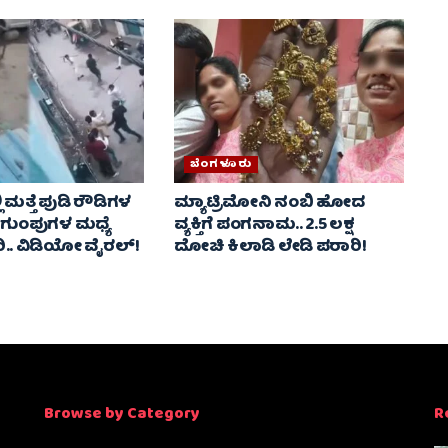
ಬೆಂಗಳೂರು
 ಮತ್ತೆ ಪುಡಿ ರೌಡಿಗಳ
ಮ್ಯಾಟ್ರಿಮೋನಿ ನಂಬಿ ಹೋದ
2 ಗುಂಪುಗಳ ಮಧ್ಯೆ
ವ್ಯಕ್ತಿಗೆ ಪಂಗನಾಮ.. 2.5 ಲಕ್ಷ
. ವಿಡಿಯೋ ವೈರಲ್‌!
ದೋಚಿ ಕಿಲಾಡಿ ಲೇಡಿ ಪರಾರಿ!
Browse by Category
R