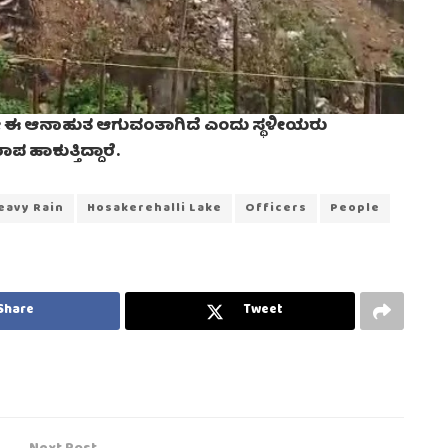
ೇ ಈ ಆನಾಹುತ ಆಗುವಂತಾಗಿದೆ ಎಂದು ಸ್ಥಳೀಯರು
 ಹಾಕುತ್ತಿದ್ದಾರೆ.
eavy Rain
Hosakerehalli Lake
Officers
People
Share
Tweet