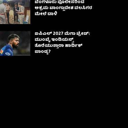
ಬೆಂಗಳೂರು ಪೊಲೀಸರಿಂದ
ಅಕ್ರಮ ಬಾಂಗ್ಲಾದೇಶ ವಲಸಿಗರ
ಮೇಲೆ ದಾಳಿ
ಐಪಿಎಲ್ 2027 ಮೆಗಾ ಟ್ರೇಡ್:
ಮುಂಬೈ ಇಂಡಿಯನ್ಸ್
ತೊರೆಯುತ್ತಾರಾ ಹಾರ್ದಿಕ್
ಪಾಂಡ್ಯ?