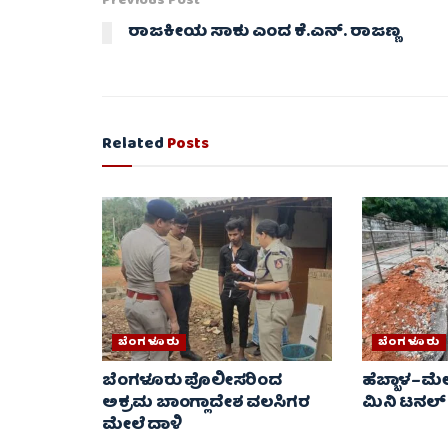
Previous Post
ರಾಜಕೀಯ ಸಾಕು ಎಂದ ಕೆ.ಎನ್. ರಾಜಣ್ಣ
Related
Posts
ಬೆಂಗಳೂರು
ಬೆಂಗಳೂರು
ಬೆಂಗಳೂರು ಪೊಲೀಸರಿಂದ
ಹೆಬ್ಬಾಳ–ಮೇ
ಅಕ್ರಮ ಬಾಂಗ್ಲಾದೇಶ ವಲಸಿಗರ
ಮಿನಿ ಟನಲ್
ಮೇಲೆ ದಾಳಿ