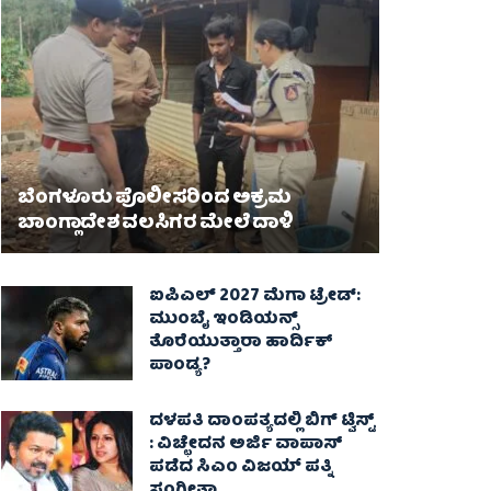
ಬೆಂಗಳೂರು ಪೊಲೀಸರಿಂದ ಅಕ್ರಮ
ಬಾಂಗ್ಲಾದೇಶ ವಲಸಿಗರ ಮೇಲೆ ದಾಳಿ
ಐಪಿಎಲ್ 2027 ಮೆಗಾ ಟ್ರೇಡ್:
ಮುಂಬೈ ಇಂಡಿಯನ್ಸ್
ತೊರೆಯುತ್ತಾರಾ ಹಾರ್ದಿಕ್
ಪಾಂಡ್ಯ?
ದಳಪತಿ ದಾಂಪತ್ಯದಲ್ಲಿ ಬಿಗ್ ಟ್ವಿಸ್ಟ್
: ವಿಚ್ಛೇದನ ಅರ್ಜಿ ವಾಪಾಸ್‌
ಪಡೆದ ಸಿಎಂ ವಿಜಯ್ ಪತ್ನಿ