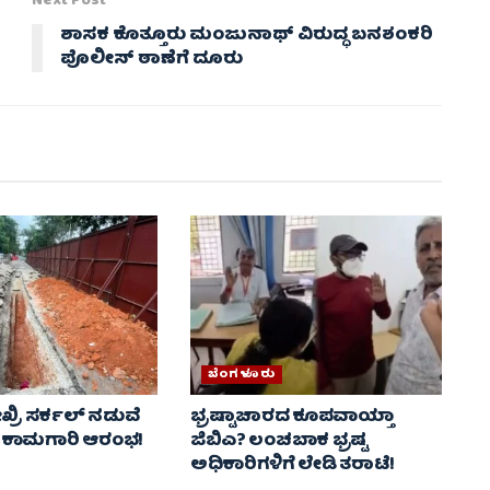
Next Post
ಶಾಸಕ ಕೊತ್ತೂರು ಮಂಜುನಾಥ್ ವಿರುದ್ಧ ಬನಶಂಕರಿ
ಪೊಲೀಸ್ ಠಾಣೆಗೆ ದೂರು
ಬೆಂಗಳೂರು
ಖ್ರಿ ಸರ್ಕಲ್ ನಡುವೆ
ಭ್ರಷ್ಟಾಚಾರದ ಕೂಪವಾಯ್ತಾ
 ಕಾಮಗಾರಿ ಆರಂಭ!
ಜಿಬಿಎ? ಲಂಚಬಾಕ ಭ್ರಷ್ಟ
ಅಧಿಕಾರಿಗಳಿಗೆ ಲೇಡಿ ತರಾಟೆ!