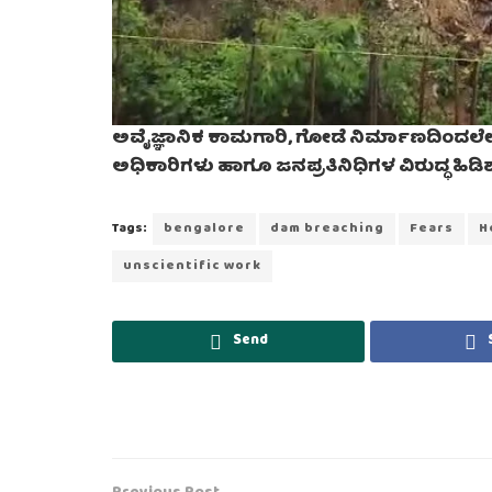
ಅವೈಜ್ಞಾನಿಕ ಕಾಮಗಾರಿ, ಗೋಡೆ ನಿರ್ಮಾಣದಿಂದಲ
ಅಧಿಕಾರಿಗಳು ಹಾಗೂ ಜನಪ್ರತಿನಿಧಿಗಳ ವಿರುದ್ಧ ಹಿಡಿಶಾಪ
Tags:
bengalore
dam breaching
Fears
H
unscientific work
Send