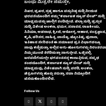
ಬಂಧು ಮಿತ್ರರೇ ನಮಸ್ತೇ,
ನಿಖರ, ಪ್ರಖರ, ಸ್ಪಷ್ಟ ಹಾಗೂ ವಸ್ತುನಿಷ್ಠ ಸುದ್ದಿ ನೀಡುವ
ಭರವಸೆಯೊಂದಿಗೆ ನಮ್ಮ “ಕರ್ನಾಟಕ ನ್ಯೂಸ್ ಬೀಟ್” ಸುದ್ದಿ
ಮಾಧ್ಯಮವನ್ನು ಚಾಲ್ತಿಗೆ ತಂದಿದ್ದೇವೆ. ಜಿಲ್ಲಾ ಸುದ್ದಿ, ಪ್ರಸ್ತುತ
ಸುದ್ದಿ, ವಿಶೇಷ ಅಂಕಣ, ಧರ್ಮ, ಸನಾತನ, ರಾಜಕೀಯ,
ಸಿನಿಮಾ, ಅಪರಾಧ, ಕ್ರೀಡೆ, ಆರೋಗ್ಯ, ಆಹಾರ, ತಂತ್ರಜ್ಞಾನ,
ಕೃಷಿ, ಪರಿಸರ, ಸಾಹಿತ್ಯ, ವಾಣಿಜ್ಯ, ಜ್ಯೋತಿಷ್ಯ, ಪುರಾಣ,
ಇತಿಹಾಸ ಸೇರಿದಂತೆ ಈ ಸಮಾಜದ ಪ್ರತಿ ವಿಭಾಗದಲ್ಲೂ
ನಾವು ಕಣ್ಣಿಡುತ್ತಾ, ಅಲ್ಲಿನ ಆಗು-ಹೋಗುಗಳನ್ನು ನಿರಂತರವಾ
ನಿಮ್ಮ ಮುಂದೆ ತೆರೆದಿಡುತ್ತಾ ಸಾಗುತ್ತೇವೆ. ಒಟ್ಟಿನಲ್ಲಿ,
ಬರವಣಿಗೆಯಲ್ಲೇ ಭಗವಂತನನ್ನ ಕಾಣುತ್ತಿರುವ, ಸದೃಢ
ತಂಡದೊಂದಿಗೆ, ಕರ್ನಾಟಕ ನ್ಯೂಸ್ ಬೀಟ್ ಸುದ್ದಿ
ಮಾಧ್ಯಮವು, ವಿಶೇಷವಾಗಿ ಸುದ್ದಿ, ವರದಿ, ಅಂಕಣ,
ಚಿತ್ರಣಗಳನ್ನು ಹೊತ್ತು ತರುತ್ತಾ, ಸದಾ ನಿಮ್ಮೊಂದಿಗೆ
ಬೆಸೆದುಕೊಂಡಿರಲಿದೆ.
Follow Us