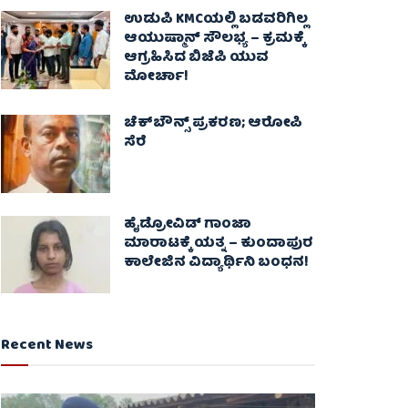
ಉಡುಪಿ KMCಯಲ್ಲಿ ಬಡವರಿಗಿಲ್ಲ
ಆಯುಷ್ಮಾನ್ ಸೌಲಭ್ಯ – ಕ್ರಮಕ್ಕೆ
ಆಗ್ರಹಿಸಿದ ಬಿಜೆಪಿ ಯುವ
ಮೋರ್ಚಾ!
ಚೆಕ್​ಬೌನ್ಸ್​ ಪ್ರಕರಣ; ಆರೋಪಿ
ಸೆರೆ
ಹೈಡ್ರೋವಿಡ್ ಗಾಂಜಾ
ಮಾರಾಟಕ್ಕೆ ಯತ್ನ – ಕುಂದಾಪುರ
ಕಾಲೇಜಿನ ವಿದ್ಯಾರ್ಥಿನಿ ಬಂಧನ!
Recent News