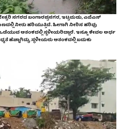
ರಾಜೇಶ್ವರಿ ನಗರದ ಬಂಗಾರಪ್ಪನಗರ, ಇಟ್ಟಮಡು, ಎಜಿಎಸ್
ದಲ್ಲಿ ನೀರು ಹರಿಯುತ್ತಿದೆ. ಹೀಗಾಗಿ ನೀರಿನ ಹರಿವು
 ಕೋಡಿ ಒಡೆಯುವ ಆತಂಕದಲ್ಲಿ ಸ್ಥಳೀಯರಿದ್ದಾರೆ. ಇನ್ನೂ ಕೇವಲ ಅರ್ಧ
ೆ ಹೆಚ್ಚಾಗಿದ್ದು, ಸ್ಥಳೀಯರು ಆತಂಕದಲ್ಲಿ ಬದುಕು