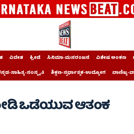
ಶ
ವಿದೇಶ
ಕ್ರೀಡೆ
ಸಿನಿಮಾ-ಮನರಂಜನೆ
ವಿಶೇಷ ಅಂಕಣ
ನ್ನಡ-ಸಾಹಿತ್ಯ-ಸಂಸ್ಕೃತಿ
ಶಿಕ್ಷಣ-ಸ್ಪರ್ಧಾತ್ಮಕ-ಉದ್ಯೋಗ
ವಾಣಿಜ್ಯ-ವ
ೆ ಕೋಡಿ ಒಡೆಯುವ ಆತಂಕ