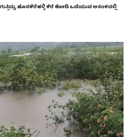
ತ್ತಿದ್ದು, ಹೊಸಕೆರೆಹಳ್ಳಿ ಕೆರೆ ಕೋಡಿ ಒಡೆಯುವ ಅತಂಕದಲ್ಲಿ