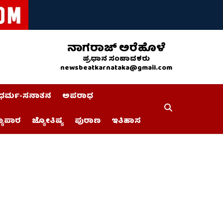
ನಾಗರಾಜ್ ಅರೆಹೊಳೆ
ಪ್ರಧಾನ ಸಂಪಾದಕರು
newsbeatkarnataka@gmail.com
ಧರ್ಮ-ಸನಾತನ
ಅಪರಾಧ
್ಯಾಪಾರ
ಜ್ಯೋತಿಷ್ಯ
ಪುರಾಣ
ಇತಿಹಾಸ