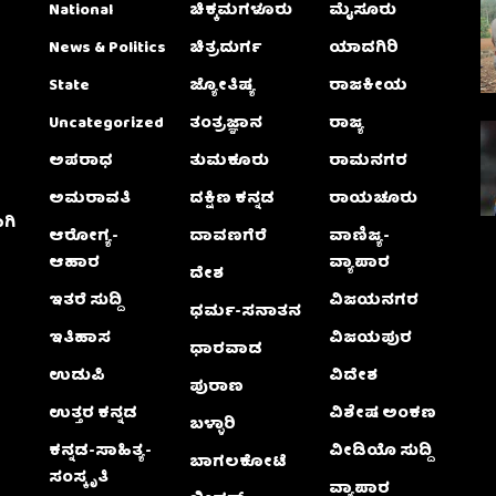
National
ಚಿಕ್ಕಮಗಳೂರು
ಮೈಸೂರು
News & Politics
ಚಿತ್ರದುರ್ಗ
ಯಾದಗಿರಿ
State
ಜ್ಯೋತಿಷ್ಯ
ರಾಜಕೀಯ
Uncategorized
ತಂತ್ರಜ್ಞಾನ
ರಾಜ್ಯ
ಅಪರಾಧ
ತುಮಕೂರು
ರಾಮನಗರ
ಅಮರಾವತಿ
ದಕ್ಷಿಣ ಕನ್ನಡ
ರಾಯಚೂರು
ಗಿ
ಆರೋಗ್ಯ-
ದಾವಣಗೆರೆ
ವಾಣಿಜ್ಯ-
ಆಹಾರ
ವ್ಯಾಪಾರ
ದೇಶ
ಇತರೆ ಸುದ್ದಿ
ವಿಜಯನಗರ
ಧರ್ಮ-ಸನಾತನ
ಇತಿಹಾಸ
ವಿಜಯಪುರ
ಧಾರವಾಡ
ಉಡುಪಿ
ವಿದೇಶ
ಪುರಾಣ
ಉತ್ತರ ಕನ್ನಡ
ವಿಶೇಷ ಅಂಕಣ
ಬಳ್ಳಾರಿ
ಕನ್ನಡ-ಸಾಹಿತ್ಯ-
ವೀಡಿಯೊ ಸುದ್ದಿ
ಬಾಗಲಕೋಟೆ
ಸಂಸ್ಕೃತಿ
ವ್ಯಾಪಾರ