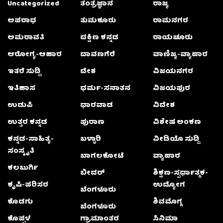
Uncategorized
ತಂತ್ರಜ್ಞಾನ
ರಾಜ್ಯ
ಅಪರಾಧ
ತುಮಕೂರು
ರಾಮನಗರ
ಅಮರಾವತಿ
ದಕ್ಷಿಣ ಕನ್ನಡ
ರಾಯಚೂರು
ಆರೋಗ್ಯ-ಆಹಾರ
ದಾವಣಗೆರೆ
ವಾಣಿಜ್ಯ-ವ್ಯಾಪಾರ
ಇತರೆ ಸುದ್ದಿ
ದೇಶ
ವಿಜಯನಗರ
ಇತಿಹಾಸ
ಧರ್ಮ-ಸನಾತನ
ವಿಜಯಪುರ
ಉಡುಪಿ
ಧಾರವಾಡ
ವಿದೇಶ
ಉತ್ತರ ಕನ್ನಡ
ಪುರಾಣ
ವಿಶೇಷ ಅಂಕಣ
ಕನ್ನಡ-ಸಾಹಿತ್ಯ-
ಬಳ್ಳಾರಿ
ವೀಡಿಯೊ ಸುದ್ದಿ
ಸಂಸ್ಕೃತಿ
ಬಾಗಲಕೋಟೆ
ವ್ಯಾಪಾರ
ಕಲಬುರ್ಗಿ
ಬೀದರ್
ಶಿಕ್ಷಣ-ಸ್ಪರ್ಧಾತ್ಮಕ-
ಕೃಷಿ-ಪರಿಸರ
ಉದ್ಯೋಗ
ಬೆಂಗಳೂರು
ಕೊಡಗು
ಶಿವಮೊಗ್ಗ
ಬೆಂಗಳೂರು
ಕೊಪ್ಪಳ
ಗ್ರಾಮಾಂತರ
ಸಿನಿಮಾ