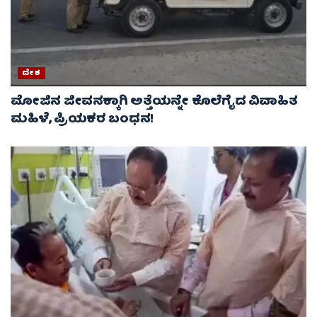
ದೇಶ
ಮೋಜಿನ ಜೀವನಕ್ಕಾಗಿ ಅತ್ತೆಯನ್ನೇ ಕೊಲೆಗೈದ ವಿವಾಹಿತ
ಮಹಿಳೆ, ಪ್ರಿಯಕರ ಬಂಧನ!