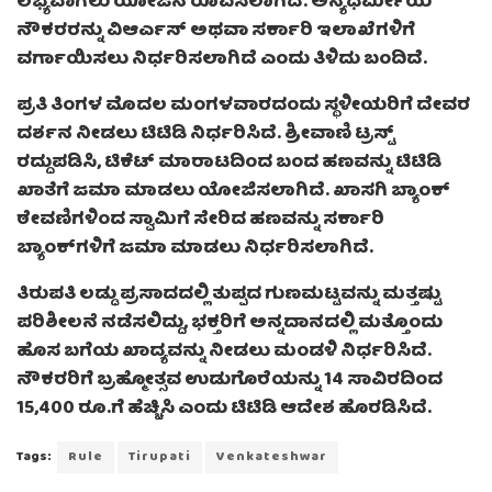
ಲಭ್ಯವಾಗಲು ಯೋಜನೆ ರೂಪಿಸಲಾಗಿದೆ. ಅನ್ಯಧರ್ಮೀಯ
ನೌಕರರನ್ನು ವಿಆರ್ಎಸ್ ಅಥವಾ ಸರ್ಕಾರಿ ಇಲಾಖೆಗಳಿಗೆ
ವರ್ಗಾಯಿಸಲು ನಿರ್ಧರಿಸಲಾಗಿದೆ ಎಂದು ತಿಳಿದು ಬಂದಿದೆ.
ಪ್ರತಿ ತಿಂಗಳ ಮೊದಲ ಮಂಗಳವಾರದಂದು ಸ್ಥಳೀಯರಿಗೆ ದೇವರ
ದರ್ಶನ ನೀಡಲು ಟಿಟಿಡಿ ನಿರ್ಧರಿಸಿದೆ. ಶ್ರೀವಾಣಿ ಟ್ರಸ್ಟ್
ರದ್ದುಪಡಿಸಿ, ಟಿಕೆಟ್ ಮಾರಾಟದಿಂದ ಬಂದ ಹಣವನ್ನು ಟಿಟಿಡಿ
ಖಾತೆಗೆ ಜಮಾ ಮಾಡಲು ಯೋಜಿಸಲಾಗಿದೆ. ಖಾಸಗಿ ಬ್ಯಾಂಕ್
ಠೇವಣಿಗಳಿಂದ ಸ್ವಾಮಿಗೆ ಸೇರಿದ ಹಣವನ್ನು ಸರ್ಕಾರಿ
ಬ್ಯಾಂಕ್‌ಗಳಿಗೆ ಜಮಾ ಮಾಡಲು ನಿರ್ಧರಿಸಲಾಗಿದೆ.
ತಿರುಪತಿ ಲಡ್ಡು ಪ್ರಸಾದದಲ್ಲಿ ತುಪ್ಪದ ಗುಣಮಟ್ಟವನ್ನು ಮತ್ತಷ್ಟು
ಪರಿಶೀಲನೆ ನಡೆಸಲಿದ್ದು, ಭಕ್ತರಿಗೆ ಅನ್ನದಾನದಲ್ಲಿ ಮತ್ತೊಂದು
ಹೊಸ ಬಗೆಯ ಖಾದ್ಯವನ್ನು ನೀಡಲು ಮಂಡಳಿ ನಿರ್ಧರಿಸಿದೆ.
ನೌಕರರಿಗೆ ಬ್ರಹ್ಮೋತ್ಸವ ಉಡುಗೊರೆಯನ್ನು 14 ಸಾವಿರದಿಂದ
15,400 ರೂ.ಗೆ ಹೆಚ್ಚಿಸಿ ಎಂದು ಟಿಟಿಡಿ ಆದೇಶ ಹೊರಡಿಸಿದೆ.
Tags:
Rule
Tirupati
Venkateshwar