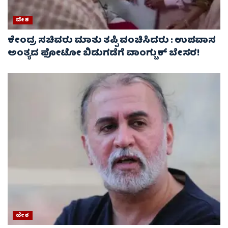
ದೇಶ
ಕೇಂದ್ರ ಸಚಿವರು ಮಾತು ತಪ್ಪಿ ವಂಚಿಸಿದರು : ಉಪವಾಸ
ಅಂತ್ಯದ ಫೋಟೋ ಬಿಡುಗಡೆಗೆ ವಾಂಗ್ಚುಕ್ ಬೇಸರ!
ದೇಶ