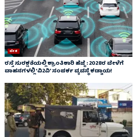
ದೇಶ
ರಸ್ತೆ ಸುರಕ್ಷತೆಯಲ್ಲಿ ಕ್ರಾಂತಿಕಾರಿ ಹೆಜ್ಜೆ : 2028ರ ವೇಳೆಗೆ
ವಾಹನಗಳಲ್ಲಿ ‘ವಿ2ವಿ’ ಸಂಪರ್ಕ ವ್ಯವಸ್ಥೆ ಕಡ್ಡಾಯ!