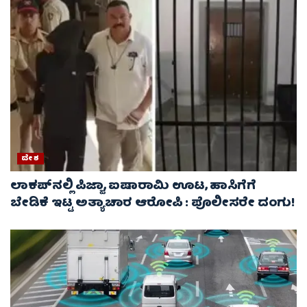
ದೇಶ
ಲಾಕಪ್‌ನಲ್ಲಿ ಪಿಜ್ಜಾ, ಐಷಾರಾಮಿ ಊಟ, ಹಾಸಿಗೆಗೆ
ಬೇಡಿಕೆ ಇಟ್ಟ ಅತ್ಯಾಚಾರ ಆರೋಪಿ : ಪೊಲೀಸರೇ ದಂಗು!