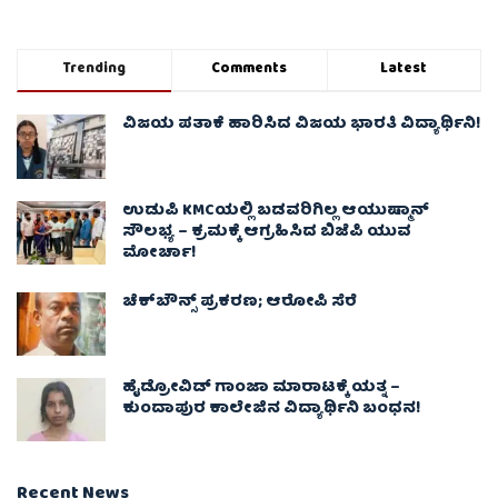
Trending
Comments
Latest
ವಿಜಯ ಪತಾಕೆ ಹಾರಿಸಿದ ವಿಜಯ ಭಾರತಿ ವಿದ್ಯಾರ್ಥಿನಿ!
ಉಡುಪಿ KMCಯಲ್ಲಿ ಬಡವರಿಗಿಲ್ಲ ಆಯುಷ್ಮಾನ್
ಸೌಲಭ್ಯ – ಕ್ರಮಕ್ಕೆ ಆಗ್ರಹಿಸಿದ ಬಿಜೆಪಿ ಯುವ
ಮೋರ್ಚಾ!
ಚೆಕ್​ಬೌನ್ಸ್​ ಪ್ರಕರಣ; ಆರೋಪಿ ಸೆರೆ
ಹೈಡ್ರೋವಿಡ್ ಗಾಂಜಾ ಮಾರಾಟಕ್ಕೆ ಯತ್ನ –
ಕುಂದಾಪುರ ಕಾಲೇಜಿನ ವಿದ್ಯಾರ್ಥಿನಿ ಬಂಧನ!
Recent News