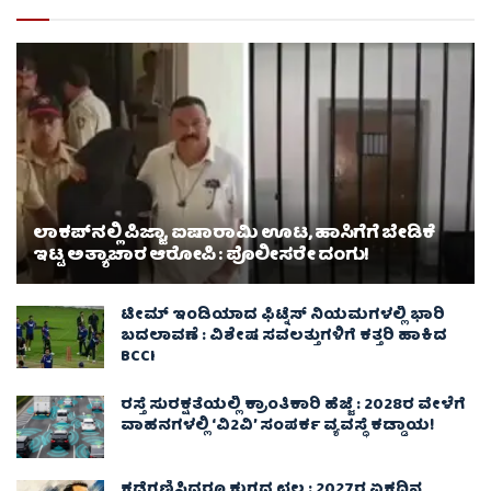
ಲಾಕಪ್‌ನಲ್ಲಿ ಪಿಜ್ಜಾ, ಐಷಾರಾಮಿ ಊಟ, ಹಾಸಿಗೆಗೆ ಬೇಡಿಕೆ
ಇಟ್ಟ ಅತ್ಯಾಚಾರ ಆರೋಪಿ : ಪೊಲೀಸರೇ ದಂಗು!
ಟೀಮ್ ಇಂಡಿಯಾದ ಫಿಟ್ನೆಸ್ ನಿಯಮಗಳಲ್ಲಿ ಭಾರಿ
ಬದಲಾವಣೆ : ವಿಶೇಷ ಸವಲತ್ತುಗಳಿಗೆ ಕತ್ತರಿ ಹಾಕಿದ
BCCI
ರಸ್ತೆ ಸುರಕ್ಷತೆಯಲ್ಲಿ ಕ್ರಾಂತಿಕಾರಿ ಹೆಜ್ಜೆ : 2028ರ ವೇಳೆಗೆ
ವಾಹನಗಳಲ್ಲಿ ‘ವಿ2ವಿ’ ಸಂಪರ್ಕ ವ್ಯವಸ್ಥೆ ಕಡ್ಡಾಯ!
ಕಡೆಗಣಿಸಿದರೂ ಕುಗ್ಗದ ಛಲ : 2027ರ ಏಕದಿನ