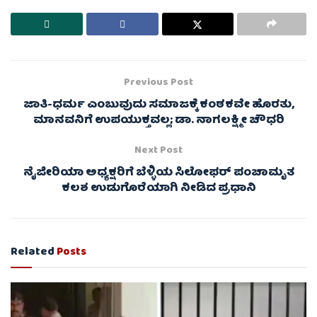
Previous Post
ಜಾತಿ-ಧರ್ಮ ಎಂಬುವುದು ಸಮಾಜಕ್ಕೆ ಕಂಠಕವೇ ಹೊರತು,
ಮಾನವನಿಗೆ ಉಪಯುಕ್ತವಲ್ಲ; ಡಾ. ನಾಗಲಕ್ಷ್ಮೀ ಚೌಧರಿ
Next Post
ನೈಜೀರಿಯಾ ಅಧ್ಯಕ್ಷರಿಗೆ ಬೆಳ್ಳಿಯ ಸಿಲೋಫರ್ ಪಂಚಾಮೃತ
ಕಲಶ ಉಡುಗೊರೆಯಾಗಿ ನೀಡಿದ ಪ್ರಧಾನಿ
Related
Posts