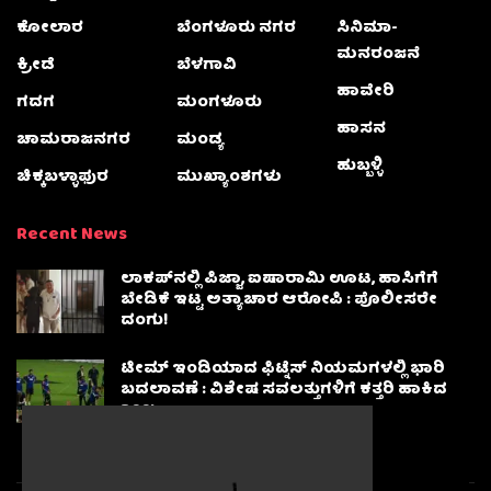
ಕೋಲಾರ
ಬೆಂಗಳೂರು ನಗರ
ಸಿನಿಮಾ-
ಮನರಂಜನೆ
ಕ್ರೀಡೆ
ಬೆಳಗಾವಿ
ಹಾವೇರಿ
ಗದಗ
ಮಂಗಳೂರು
ಹಾಸನ
ಚಾಮರಾಜನಗರ
ಮಂಡ್ಯ
ಹುಬ್ಬಳ್ಳಿ
ಚಿಕ್ಕಬಳ್ಳಾಫುರ
ಮುಖ್ಯಾಂಶಗಳು
Recent News
ಲಾಕಪ್‌ನಲ್ಲಿ ಪಿಜ್ಜಾ, ಐಷಾರಾಮಿ ಊಟ, ಹಾಸಿಗೆಗೆ
ಬೇಡಿಕೆ ಇಟ್ಟ ಅತ್ಯಾಚಾರ ಆರೋಪಿ : ಪೊಲೀಸರೇ
ದಂಗು!
ಟೀಮ್ ಇಂಡಿಯಾದ ಫಿಟ್ನೆಸ್ ನಿಯಮಗಳಲ್ಲಿ ಭಾರಿ
ಬದಲಾವಣೆ : ವಿಶೇಷ ಸವಲತ್ತುಗಳಿಗೆ ಕತ್ತರಿ ಹಾಕಿದ
BCCI