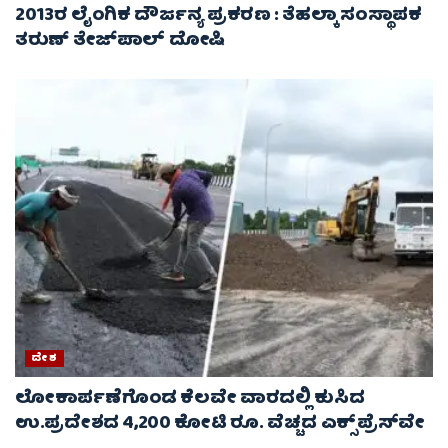
2013ರ ಲೈಂಗಿಕ ದೌರ್ಜನ್ಯ ಪ್ರಕರಣ : ತೆಹಲ್ಕಾ ಸಂಸ್ಥಾಪಕ
ತರುಣ್ ತೇಜ್‌ಪಾಲ್ ದೋಷಿ
ದೇಶ
ಲೋಕಾರ್ಪಣೆಗೊಂಡ ಕೆಲವೇ ವಾರದಲ್ಲಿ ಕುಸಿದ
ಉ.ಪ್ರದೇಶದ 4,200 ಕೋಟಿ ರೂ. ವೆಚ್ಚದ ಎಕ್ಸ್‌ಪ್ರೆಸ್‌ವೇ