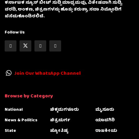
ಕರ್ನಾಟಕ ನ್ಯೂಸ್ ಬೀಟ್ ಸುದ್ದಿ ಮಾಧ್ಯಮವು, ವಿಶೇಷವಾಗಿ ಸುದ್ದಿ,
ವರದಿ, ಅಂಕಣ, ಚಿತ್ರಣಗಳನ್ನು ಹೊತ್ತು ತರುತ್ತಾ, ಸದಾ ನಿಮ್ಮೊಂದಿಗೆ
ಬೆಸೆದುಕೊಂಡಿರಲಿದೆ.
Follow Us
Join Our WhatsApp Channel
Browse by Category
National
ಚಿಕ್ಕಮಗಳೂರು
ಮೈಸೂರು
News & Politics
ಚಿತ್ರದುರ್ಗ
ಯಾದಗಿರಿ
State
ಜ್ಯೋತಿಷ್ಯ
ರಾಜಕೀಯ