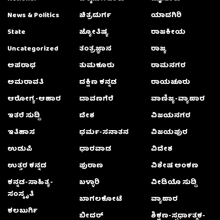
News & Politics
ಚಿತ್ರದುರ್ಗ
ಯಾದಗಿರಿ
State
ಜ್ಯೋತಿಷ್ಯ
ರಾಜಕೀಯ
Uncategorized
ತಂತ್ರಜ್ಞಾನ
ರಾಜ್ಯ
ಅಪರಾಧ
ತುಮಕೂರು
ರಾಮನಗರ
ಅಮರಾವತಿ
ದಕ್ಷಿಣ ಕನ್ನಡ
ರಾಯಚೂರು
ಆರೋಗ್ಯ-ಆಹಾರ
ದಾವಣಗೆರೆ
ವಾಣಿಜ್ಯ-ವ್ಯಾಪಾರ
ಇತರೆ ಸುದ್ದಿ
ದೇಶ
ವಿಜಯನಗರ
ಇತಿಹಾಸ
ಧರ್ಮ-ಸನಾತನ
ವಿಜಯಪುರ
ಉಡುಪಿ
ಧಾರವಾಡ
ವಿದೇಶ
ಉತ್ತರ ಕನ್ನಡ
ಪುರಾಣ
ವಿಶೇಷ ಅಂಕಣ
ಕನ್ನಡ-ಸಾಹಿತ್ಯ-
ಬಳ್ಳಾರಿ
ವೀಡಿಯೊ ಸುದ್ದಿ
ಸಂಸ್ಕೃತಿ
ಬಾಗಲಕೋಟೆ
ವ್ಯಾಪಾರ
ಕಲಬುರ್ಗಿ
ಬೀದರ್
ಶಿಕ್ಷಣ-ಸ್ಪರ್ಧಾತ್ಮಕ-