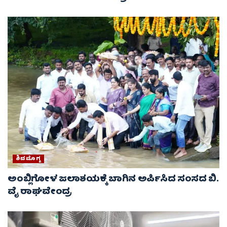
ಶಿವಮೊಗ್ಗ
ಅಂಬ್ಲಿಗೋಳ ಜಲಾಶಯಕ್ಕೆ ಬಾಗಿನ ಅರ್ಪಿಸಿದ ಸಂಸದ ಬಿ.
ವೈ ರಾಘವೇಂದ್ರ