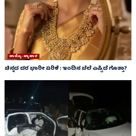
ವಾಣಿಜ್ಯ-ವ್ಯಾಪಾರ
ಚಿನ್ನದ ದರ ಭಾರೀ ಏರಿಕೆ : ಇಂದಿನ ಬೆಲೆ ಎಷ್ಟಿದೆ ಗೊತ್ತಾ?