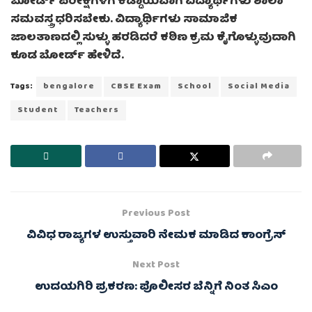
ಬೋರ್ಡ್ ಪರೀಕ್ಷೆಗಳಿಗೆ ಕಡ್ಡಾಯವಾಗಿ ವಿದ್ಯಾರ್ಥಿಗಳು ಶಾಲಾ
ಸಮವಸ್ತ್ರ ಧರಿಸಬೇಕು. ವಿದ್ಯಾರ್ಥಿಗಳು ಸಾಮಾಜಿಕ
ಜಾಲತಾಣದಲ್ಲಿ ಸುಳ್ಳು ಹರಡಿದರೆ ಕಠಿಣ ಕ್ರಮ ಕೈಗೊಳ್ಳುವುದಾಗಿ
ಕೂಡ ಬೋರ್ಡ್ ಹೇಳಿದೆ.
Tags:
bengalore
CBSE Exam
School
Social Media
Student
Teachers
Previous Post
ವಿವಿಧ ರಾಜ್ಯಗಳ ಉಸ್ತುವಾರಿ ನೇಮಕ ಮಾಡಿದ ಕಾಂಗ್ರೆಸ್
Next Post
ಉದಯಗಿರಿ ಪ್ರಕರಣ: ಪೊಲೀಸರ ಬೆನ್ನಿಗೆ ನಿಂತ ಸಿಎಂ