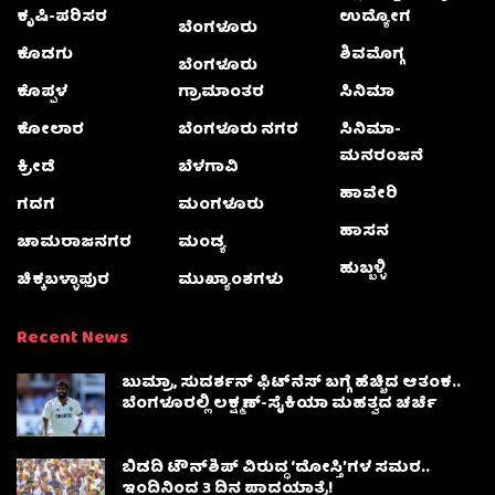
ಕೃಷಿ-ಪರಿಸರ
ಉದ್ಯೋಗ
ಬೆಂಗಳೂರು
ಕೊಡಗು
ಶಿವಮೊಗ್ಗ
ಬೆಂಗಳೂರು
ಕೊಪ್ಪಳ
ಗ್ರಾಮಾಂತರ
ಸಿನಿಮಾ
ಕೋಲಾರ
ಬೆಂಗಳೂರು ನಗರ
ಸಿನಿಮಾ-
ಮನರಂಜನೆ
ಕ್ರೀಡೆ
ಬೆಳಗಾವಿ
ಹಾವೇರಿ
ಗದಗ
ಮಂಗಳೂರು
ಹಾಸನ
ಚಾಮರಾಜನಗರ
ಮಂಡ್ಯ
ಹುಬ್ಬಳ್ಳಿ
ಚಿಕ್ಕಬಳ್ಳಾಫುರ
ಮುಖ್ಯಾಂಶಗಳು
Recent News
ಬುಮ್ರಾ, ಸುದರ್ಶನ್ ಫಿಟ್‌ನೆಸ್ ಬಗ್ಗೆ ಹೆಚ್ಚಿದ ಆತಂಕ..
ಬೆಂಗಳೂರಲ್ಲಿ ಲಕ್ಷ್ಮಣ್-ಸೈಕಿಯಾ ಮಹತ್ವದ ಚರ್ಚೆ
ಬಿಡದಿ ಟೌನ್‌ಶಿಪ್ ವಿರುದ್ಧ ‘ದೋಸ್ತಿ’ಗಳ ಸಮರ..
ಇಂದಿನಿಂದ 3 ದಿನ ಪಾದಯಾತ್ರೆ!