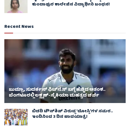
ಕುಂದಾಪುರ ಕಾಲೇಜಿನ ವಿದ್ಯಾರ್ಥಿನಿ ಬಂಧನ!
Recent News
ಬುಮ್ರಾ, ಸುದರ್ಶನ್ ಫಿಟ್‌ನೆಸ್ ಬಗ್ಗೆ ಹೆಚ್ಚಿದ ಆತಂಕ..
ಬೆಂಗಳೂರಲ್ಲಿ ಲಕ್ಷ್ಮಣ್-ಸೈಕಿಯಾ ಮಹತ್ವದ ಚರ್ಚೆ
ಬಿಡದಿ ಟೌನ್‌ಶಿಪ್ ವಿರುದ್ಧ ‘ದೋಸ್ತಿ’ಗಳ ಸಮರ..
ಇಂದಿನಿಂದ 3 ದಿನ ಪಾದಯಾತ್ರೆ!