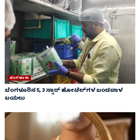
ಬೆಂಗಳೂರು
ಬೆಂಗಳೂರಿನ 5, 3 ಸ್ಟಾರ್​​​​ ಹೋಟೆಲ್​​​​ಗಳ ಬಂಡವಾಳ
ಬಯಲು