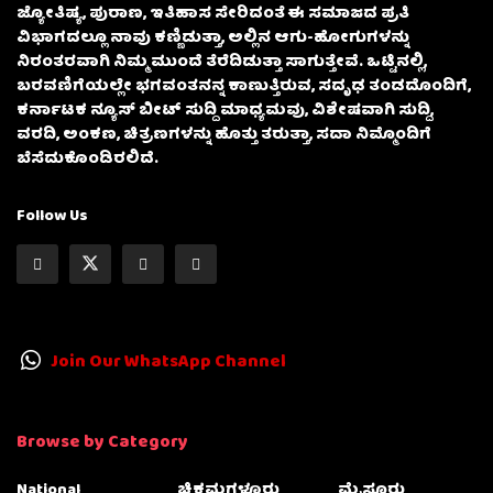
ಜ್ಯೋತಿಷ್ಯ, ಪುರಾಣ, ಇತಿಹಾಸ ಸೇರಿದಂತೆ ಈ ಸಮಾಜದ ಪ್ರತಿ
ವಿಭಾಗದಲ್ಲೂ ನಾವು ಕಣ್ಣಿಡುತ್ತಾ, ಅಲ್ಲಿನ ಆಗು-ಹೋಗುಗಳನ್ನು
ನಿರಂತರವಾಗಿ ನಿಮ್ಮ ಮುಂದೆ ತೆರೆದಿಡುತ್ತಾ ಸಾಗುತ್ತೇವೆ. ಒಟ್ಟಿನಲ್ಲಿ,
ಬರವಣಿಗೆಯಲ್ಲೇ ಭಗವಂತನನ್ನ ಕಾಣುತ್ತಿರುವ, ಸದೃಢ ತಂಡದೊಂದಿಗೆ,
ಕರ್ನಾಟಕ ನ್ಯೂಸ್ ಬೀಟ್ ಸುದ್ದಿ ಮಾಧ್ಯಮವು, ವಿಶೇಷವಾಗಿ ಸುದ್ದಿ,
ವರದಿ, ಅಂಕಣ, ಚಿತ್ರಣಗಳನ್ನು ಹೊತ್ತು ತರುತ್ತಾ, ಸದಾ ನಿಮ್ಮೊಂದಿಗೆ
ಬೆಸೆದುಕೊಂಡಿರಲಿದೆ.
Follow Us
Join Our WhatsApp Channel
Browse by Category
National
ಚಿಕ್ಕಮಗಳೂರು
ಮೈಸೂರು