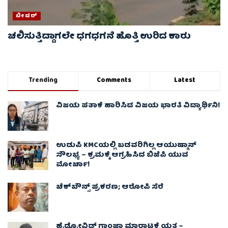
ಬೀದರ್
ಚಲಿಸುತ್ತಿದ್ದಾಗಲೇ ಧಗಧಗನೆ ಹೊತ್ತಿ ಉರಿದ ಕಾರು
Trending
Comments
Latest
ವಿಜಯ ಪತಾಕೆ ಹಾರಿಸಿದ ವಿಜಯ ಭಾರತಿ ವಿದ್ಯಾರ್ಥಿನಿ!
ಉಡುಪಿ KMCಯಲ್ಲಿ ಬಡವರಿಗಿಲ್ಲ ಆಯುಷ್ಮಾನ್
ಸೌಲಭ್ಯ – ಕ್ರಮಕ್ಕೆ ಆಗ್ರಹಿಸಿದ ಬಿಜೆಪಿ ಯುವ
ಮೋರ್ಚಾ!
ಚೆಕ್​ಬೌನ್ಸ್​ ಪ್ರಕರಣ; ಆರೋಪಿ ಸೆರೆ
ಹೈಡ್ರೋವಿಡ್ ಗಾಂಜಾ ಮಾರಾಟಕ್ಕೆ ಯತ್ನ –