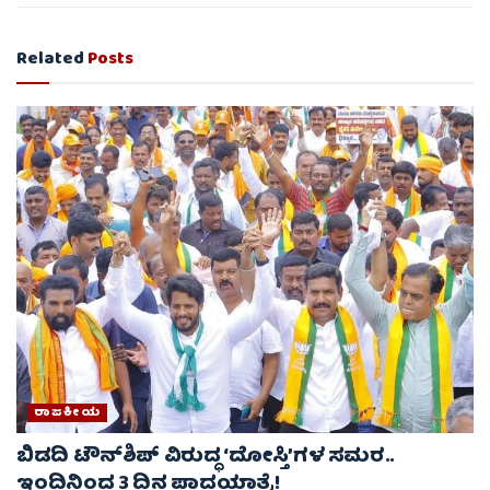
Related
Posts
ರಾಜಕೀಯ
ಬಿಡದಿ ಟೌನ್‌ಶಿಪ್ ವಿರುದ್ಧ ‘ದೋಸ್ತಿ’ಗಳ ಸಮರ..
ಇಂದಿನಿಂದ 3 ದಿನ ಪಾದಯಾತ್ರೆ!