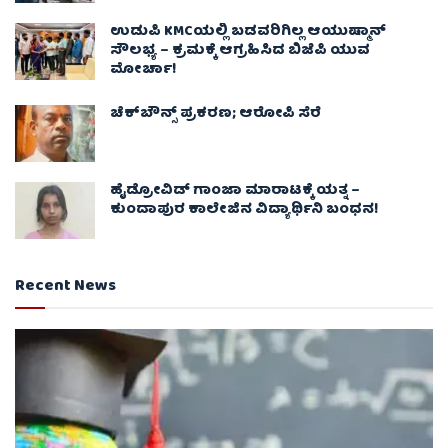
ಉಡುಪಿ KMCಯಲ್ಲಿ ಬಡವರಿಗಿಲ್ಲ ಆಯುಷ್ಮಾನ್
ಸೌಲಭ್ಯ – ಕ್ರಮಕ್ಕೆ ಆಗ್ರಹಿಸಿದ ಬಿಜೆಪಿ ಯುವ
ಮೋರ್ಚಾ!
ಚೆಕ್​ಬೌನ್ಸ್​ ಪ್ರಕರಣ; ಆರೋಪಿ ಸೆರೆ
ಹೈಡ್ರೋವಿಡ್ ಗಾಂಜಾ ಮಾರಾಟಕ್ಕೆ ಯತ್ನ –
ಕುಂದಾಪುರ ಕಾಲೇಜಿನ ವಿದ್ಯಾರ್ಥಿನಿ ಬಂಧನ!
Recent News