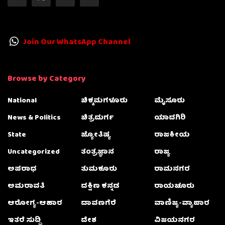
Join Our WhatsApp Channel
Browse by Category
National
ಚಿಕ್ಕಮಗಳೂರು
ಮೈಸೂರು
News & Politics
ಚಿತ್ರದುರ್ಗ
ಯಾದಗಿರಿ
State
ಜ್ಯೋತಿಷ್ಯ
ರಾಜಕೀಯ
Uncategorized
ತಂತ್ರಜ್ಞಾನ
ರಾಜ್ಯ
ಅಪರಾಧ
ತುಮಕೂರು
ರಾಮನಗರ
ಅಮರಾವತಿ
ದಕ್ಷಿಣ ಕನ್ನಡ
ರಾಯಚೂರು
ಆರೋಗ್ಯ-ಆಹಾರ
ದಾವಣಗೆರೆ
ವಾಣಿಜ್ಯ-ವ್ಯಾಪಾರ
ಇತರೆ ಸುದ್ದಿ
ದೇಶ
ವಿಜಯನಗರ