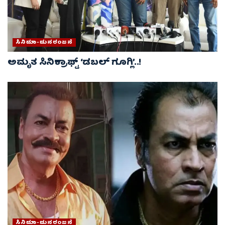
ಸಿನಿಮಾ-ಮನರಂಜನೆ
ಅಮೃತ ಸಿನಿಕ್ರಾಫ್ಟ್ ‘ಡಬಲ್ ಗೂಗ್ಲಿ’..!
ಸಿನಿಮಾ-ಮನರಂಜನೆ