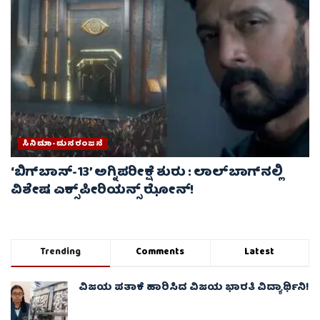
ಸಿನಿಮಾ-ಮನರಂಜನೆ
‘ಬಿಗ್‌ಬಾಸ್-13’ ಅಗ್ನಿಪರೀಕ್ಷೆ ಶುರು : ಲಾಲ್‌ಬಾಗ್‌ನಲ್ಲಿ
ವಿಶೇಷ ಎಕ್ಸ್‌ಪೀರಿಯನ್ಸ್ ಝೋನ್!
Trending
Comments
Latest
ವಿಜಯ ಪತಾಕೆ ಹಾರಿಸಿದ ವಿಜಯ ಭಾರತಿ ವಿದ್ಯಾರ್ಥಿನಿ!