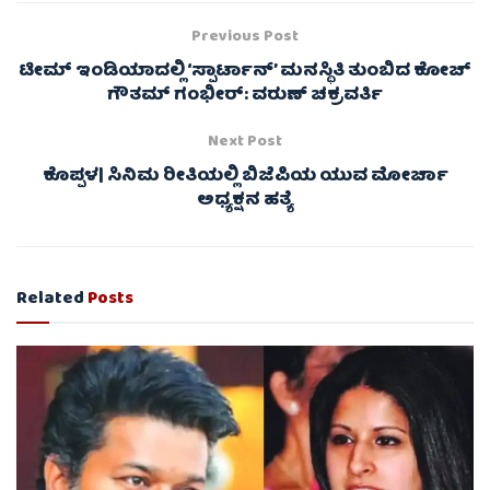
Previous Post
ಟೀಮ್ ಇಂಡಿಯಾದಲ್ಲಿ ‘ಸ್ಪಾರ್ಟಾನ್’ ಮನಸ್ಥಿತಿ ತುಂಬಿದ ಕೋಚ್
ಗೌತಮ್ ಗಂಭೀರ್: ವರುಣ್ ಚಕ್ರವರ್ತಿ
Next Post
ಕೊಪ್ಪಳ| ಸಿನಿಮ ರೀತಿಯಲ್ಲಿ ಬಿಜೆಪಿಯ ಯುವ ಮೋರ್ಚಾ
ಅಧ್ಯಕ್ಷನ ಹತ್ಯೆ
Related
Posts