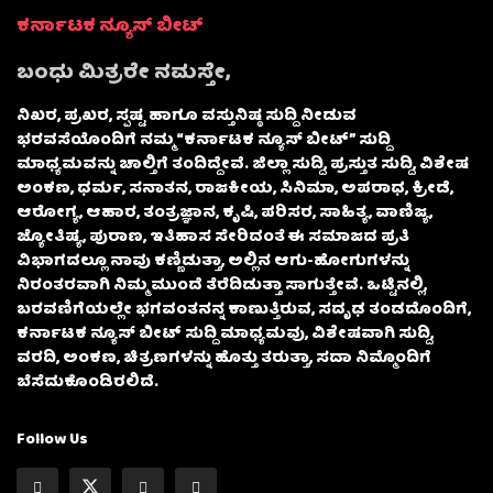
ಕರ್ನಾಟಕ ನ್ಯೂಸ್ ಬೀಟ್
ಬಂಧು ಮಿತ್ರರೇ ನಮಸ್ತೇ,
ನಿಖರ, ಪ್ರಖರ, ಸ್ಪಷ್ಟ ಹಾಗೂ ವಸ್ತುನಿಷ್ಠ ಸುದ್ದಿ ನೀಡುವ
ಭರವಸೆಯೊಂದಿಗೆ ನಮ್ಮ “ಕರ್ನಾಟಕ ನ್ಯೂಸ್ ಬೀಟ್” ಸುದ್ದಿ
ಮಾಧ್ಯಮವನ್ನು ಚಾಲ್ತಿಗೆ ತಂದಿದ್ದೇವೆ. ಜಿಲ್ಲಾ ಸುದ್ದಿ, ಪ್ರಸ್ತುತ ಸುದ್ದಿ, ವಿಶೇಷ
ಅಂಕಣ, ಧರ್ಮ, ಸನಾತನ, ರಾಜಕೀಯ, ಸಿನಿಮಾ, ಅಪರಾಧ, ಕ್ರೀಡೆ,
ಆರೋಗ್ಯ, ಆಹಾರ, ತಂತ್ರಜ್ಞಾನ, ಕೃಷಿ, ಪರಿಸರ, ಸಾಹಿತ್ಯ, ವಾಣಿಜ್ಯ,
ಜ್ಯೋತಿಷ್ಯ, ಪುರಾಣ, ಇತಿಹಾಸ ಸೇರಿದಂತೆ ಈ ಸಮಾಜದ ಪ್ರತಿ
ವಿಭಾಗದಲ್ಲೂ ನಾವು ಕಣ್ಣಿಡುತ್ತಾ, ಅಲ್ಲಿನ ಆಗು-ಹೋಗುಗಳನ್ನು
ನಿರಂತರವಾಗಿ ನಿಮ್ಮ ಮುಂದೆ ತೆರೆದಿಡುತ್ತಾ ಸಾಗುತ್ತೇವೆ. ಒಟ್ಟಿನಲ್ಲಿ,
ಬರವಣಿಗೆಯಲ್ಲೇ ಭಗವಂತನನ್ನ ಕಾಣುತ್ತಿರುವ, ಸದೃಢ ತಂಡದೊಂದಿಗೆ,
ಕರ್ನಾಟಕ ನ್ಯೂಸ್ ಬೀಟ್ ಸುದ್ದಿ ಮಾಧ್ಯಮವು, ವಿಶೇಷವಾಗಿ ಸುದ್ದಿ,
ವರದಿ, ಅಂಕಣ, ಚಿತ್ರಣಗಳನ್ನು ಹೊತ್ತು ತರುತ್ತಾ, ಸದಾ ನಿಮ್ಮೊಂದಿಗೆ
ಬೆಸೆದುಕೊಂಡಿರಲಿದೆ.
Follow Us