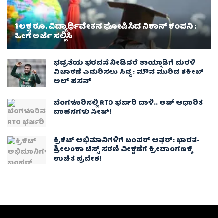
1 ಲಕ್ಷ ರೂ. ವಿದ್ಯಾರ್ಥಿವೇತನ ಘೋಷಿಸಿದ ನಿಕಾನ್ ಕಂಪನಿ :
ಹೀಗೆ ಅರ್ಜಿ ಸಲ್ಲಿಸಿ
ಭದ್ರತೆಯ ಭರವಸೆ ನೀಡಿದರೆ ತಾಯ್ನಾಡಿಗೆ ಮರಳಿ
ವಿಚಾರಣೆ ಎದುರಿಸಲು ಸಿದ್ಧ : ಮೌನ ಮುರಿದ ಶಕೀಬ್
ಅಲ್ ಹಸನ್
ಬೆಂಗಳೂರಿನಲ್ಲಿ RTO ಭರ್ಜರಿ ದಾಳಿ.. ಆಪ್ ಆಧಾರಿತ
ವಾಹನಗಳು ಸೀಜ್‌!
ಕ್ರಿಕೆಟ್ ಅಭಿಮಾನಿಗಳಿಗೆ ಬಂಪರ್ ಆಫರ್: ಭಾರತ-
ಶ್ರೀಲಂಕಾ ಟೆಸ್ಟ್ ಸರಣಿ ವೀಕ್ಷಣೆಗೆ ಕ್ರೀಡಾಂಗಣಕ್ಕೆ
ಉಚಿತ ಪ್ರವೇಶ!