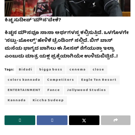
ಕಿಚ್ಚ ಸುದೀಪ್
‘
ಮೌನ
‘
ವೇಕೆ
?
ಕಿಚ್ಚನ ಮೌನವೂ ನಾನಾ ಅರ್ಥಗಳನ್ನ ಕಲ್ಪಿಸುತ್ತಿದೆ. ಒಳಗೊಳಗೇ
‘ನಟ್ಟು-ಬೋಲ್ಟ್’ ಹೇಳಿಕೆ ಟ್ರೆಂಡಿಂಗ್ ನಲ್ಲಿದೆ. ಬಿಗ್ ಬಾಸ್
ಮನೆಯ ಭಾಗ್ಯದ ಬಾಗಿಲು ಈ ಸೀಸನ್ ತೆಗೆಯುತ್ತಾ ಇಲ್ವಾ
ಎಂಬುದು ಮಾತ್ರ ಯಕ್ಷ ಪ್ರಶ್ನೆಯಾಗಿಯೇ ಉಳಿದುಬಿಟ್ಟಿದೆ..!
Tags:
Bidadi
bigga boss
cenema
close
colors kannada
Competitors
Eagle Ton Resort
ENTERTAINMENT
Fance
Jollywood Studios
Kannada
Kiccha Sudeep