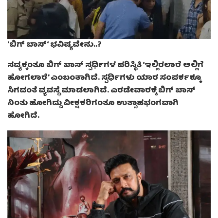
‘
ಬಿಗ್ ಬಾಸ್
‘
ಭವಿಷ್ಯವೇನು..
?
ಸದ್ಯಕ್ಕಂತೂ ಬಿಗ್ ಬಾಸ್ ಸ್ಪರ್ಧಿಗಳ ಪರಿಸ್ಥಿತಿ ‘ಇಲ್ಲಿರಲಾರೆ ಅಲ್ಲಿಗೆ
ಹೋಗಲಾರೆ’ ಎಂಬಂತಾಗಿದೆ. ಸ್ಪರ್ಧಿಗಳು ಯಾರ ಸಂಪರ್ಕಕ್ಕೂ
ಸಿಗದಂತೆ ವ್ಯವಸ್ಥೆ ಮಾಡಲಾಗಿದೆ. ಎರಡೇವಾರಕ್ಕೆ ಬಿಗ್ ಬಾಸ್
ನಿಂತು ಹೋಗಿದ್ದು ವೀಕ್ಷಕರಿಗಂತೂ ಉತ್ಸಾಹಭಂಗವಾಗಿ
ಹೋಗಿದೆ.