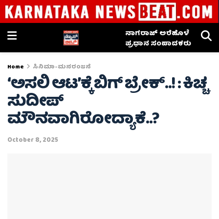
ನಾಗರಾಜ್ ಅರೆಹೊಳೆ
ಪ್ರಧಾನ ಸಂಪಾದಕರು
Home
ಸಿನಿಮಾ-ಮನರಂಜನೆ
‘ಅಸಲಿ ಆಟ’ಕ್ಕೆ ಬಿಗ್ ಬ್ರೇಕ್..! : ಕಿಚ್ಚ
ಸುದೀಪ್
ಮೌನವಾಗಿರೋದ್ಯಾಕೆ..?
October 8, 2025