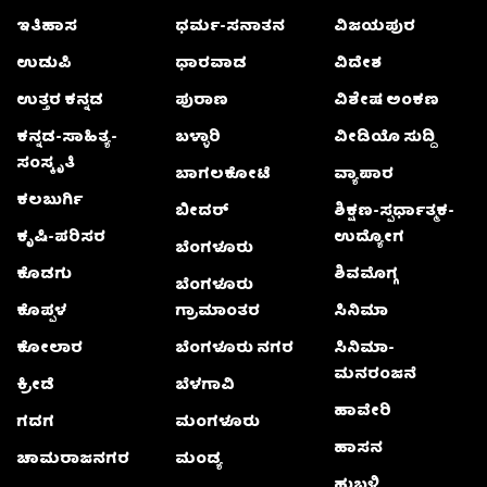
ಇತಿಹಾಸ
ಧರ್ಮ-ಸನಾತನ
ವಿಜಯಪುರ
ಉಡುಪಿ
ಧಾರವಾಡ
ವಿದೇಶ
ಉತ್ತರ ಕನ್ನಡ
ಪುರಾಣ
ವಿಶೇಷ ಅಂಕಣ
ಕನ್ನಡ-ಸಾಹಿತ್ಯ-
ಬಳ್ಳಾರಿ
ವೀಡಿಯೊ ಸುದ್ದಿ
ಸಂಸ್ಕೃತಿ
ಬಾಗಲಕೋಟೆ
ವ್ಯಾಪಾರ
ಕಲಬುರ್ಗಿ
ಬೀದರ್
ಶಿಕ್ಷಣ-ಸ್ಪರ್ಧಾತ್ಮಕ-
ಕೃಷಿ-ಪರಿಸರ
ಉದ್ಯೋಗ
ಬೆಂಗಳೂರು
ಕೊಡಗು
ಶಿವಮೊಗ್ಗ
ಬೆಂಗಳೂರು
ಕೊಪ್ಪಳ
ಗ್ರಾಮಾಂತರ
ಸಿನಿಮಾ
ಕೋಲಾರ
ಬೆಂಗಳೂರು ನಗರ
ಸಿನಿಮಾ-
ಮನರಂಜನೆ
ಕ್ರೀಡೆ
ಬೆಳಗಾವಿ
ಹಾವೇರಿ
ಗದಗ
ಮಂಗಳೂರು
ಹಾಸನ
ಚಾಮರಾಜನಗರ
ಮಂಡ್ಯ
ಹುಬ್ಬಳ್ಳಿ