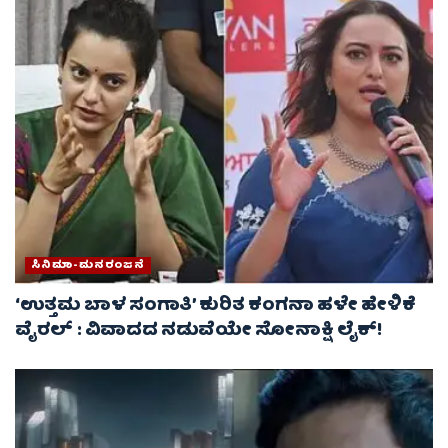
ಸಿನಿಮಾ-ಮನರಂಜನೆ
‘ಉತ್ತಮ ಬಾಳ ಸಂಗಾತಿ’ ಕುರಿತ ಕಂಗನಾ ಹಳೇ ಹೇಳಿಕೆ
ವೈರಲ್ : ವಿವಾದದ ನಡುವೆಯೇ ಸೋನಾಕ್ಷಿ ಲೈಕ್!