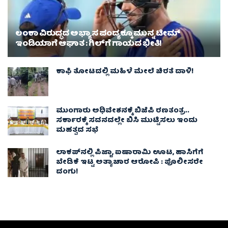
ಲಂಕಾ ವಿರುದ್ಧದ ಅಭ್ಯಾಸ ಪಂದ್ಯಕ್ಕೂ ಮುನ್ನ ಟೀಮ್
ಇಂಡಿಯಾಗೆ ಆಘಾತ : ಗಿಲ್‌ಗೆ ಗಾಯದ ಭೀತಿ!
ಕಾಫಿ ತೋಟದಲ್ಲಿ ಮಹಿಳೆ ಮೇಲೆ ಚಿರತೆ ದಾಳಿ!
ಮುಂಗಾರು ಅಧಿವೇಶನಕ್ಕೆ ಬಿಜೆಪಿ ರಣತಂತ್ರ..
ಸರ್ಕಾರಕ್ಕೆ ಸದನದಲ್ಲೇ ಬಿಸಿ ಮುಟ್ಟಿಸಲು ಇಂದು
ಮಹತ್ವದ ಸಭೆ
ಲಾಕಪ್‌ನಲ್ಲಿ ಪಿಜ್ಜಾ, ಐಷಾರಾಮಿ ಊಟ, ಹಾಸಿಗೆಗೆ
ಬೇಡಿಕೆ ಇಟ್ಟ ಅತ್ಯಾಚಾರ ಆರೋಪಿ : ಪೊಲೀಸರೇ
ದಂಗು!