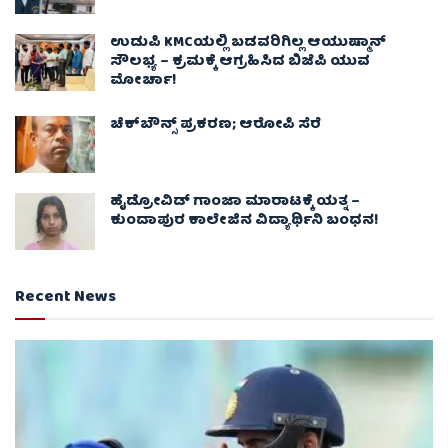
ಉಡುಪಿ KMCಯಲ್ಲಿ ಬಡವರಿಗಿಲ್ಲ ಆಯುಷ್ಮಾನ್
ಸೌಲಭ್ಯ – ಕ್ರಮಕ್ಕೆ ಆಗ್ರಹಿಸಿದ ಬಿಜೆಪಿ ಯುವ
ಮೋರ್ಚಾ!
ಚೆಕ್​ಬೌನ್ಸ್​ ಪ್ರಕರಣ; ಆರೋಪಿ ಸೆರೆ
ಹೈಡ್ರೋವಿಡ್ ಗಾಂಜಾ ಮಾರಾಟಕ್ಕೆ ಯತ್ನ –
ಕುಂದಾಪುರ ಕಾಲೇಜಿನ ವಿದ್ಯಾರ್ಥಿನಿ ಬಂಧನ!
Recent News