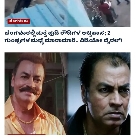
ಬೆಂಗಳೂರು
ಬೆಂಗಳೂರಲ್ಲಿ ಮತ್ತೆ ಪುಡಿ ರೌಡಿಗಳ ಅಟ್ಟಹಾಸ ; 2
ಗುಂಪುಗಳ ಮಧ್ಯೆ ಮಾರಾಮಾರಿ.. ವಿಡಿಯೋ ವೈರಲ್‌!