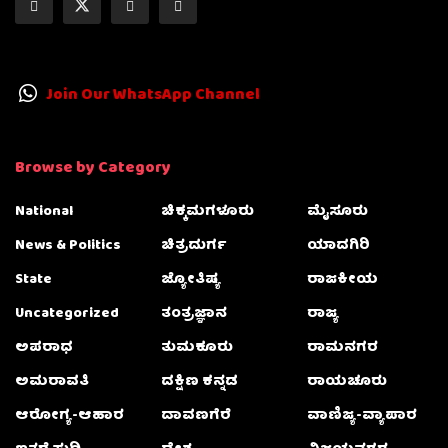
Join Our WhatsApp Channel
Browse by Category
National
ಚಿಕ್ಕಮಗಳೂರು
ಮೈಸೂರು
News & Politics
ಚಿತ್ರದುರ್ಗ
ಯಾದಗಿರಿ
State
ಜ್ಯೋತಿಷ್ಯ
ರಾಜಕೀಯ
Uncategorized
ತಂತ್ರಜ್ಞಾನ
ರಾಜ್ಯ
ಅಪರಾಧ
ತುಮಕೂರು
ರಾಮನಗರ
ಅಮರಾವತಿ
ದಕ್ಷಿಣ ಕನ್ನಡ
ರಾಯಚೂರು
ಆರೋಗ್ಯ-ಆಹಾರ
ದಾವಣಗೆರೆ
ವಾಣಿಜ್ಯ-ವ್ಯಾಪಾರ