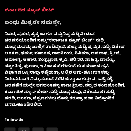
ಕರ್ನಾಟಕ ನ್ಯೂಸ್ ಬೀಟ್
ಬಂಧು ಮಿತ್ರರೇ ನಮಸ್ತೇ,
ನಿಖರ, ಪ್ರಖರ, ಸ್ಪಷ್ಟ ಹಾಗೂ ವಸ್ತುನಿಷ್ಠ ಸುದ್ದಿ ನೀಡುವ
ಭರವಸೆಯೊಂದಿಗೆ ನಮ್ಮ “ಕರ್ನಾಟಕ ನ್ಯೂಸ್ ಬೀಟ್” ಸುದ್ದಿ
ಮಾಧ್ಯಮವನ್ನು ಚಾಲ್ತಿಗೆ ತಂದಿದ್ದೇವೆ. ಜಿಲ್ಲಾ ಸುದ್ದಿ, ಪ್ರಸ್ತುತ ಸುದ್ದಿ, ವಿಶೇಷ
ಅಂಕಣ, ಧರ್ಮ, ಸನಾತನ, ರಾಜಕೀಯ, ಸಿನಿಮಾ, ಅಪರಾಧ, ಕ್ರೀಡೆ,
ಆರೋಗ್ಯ, ಆಹಾರ, ತಂತ್ರಜ್ಞಾನ, ಕೃಷಿ, ಪರಿಸರ, ಸಾಹಿತ್ಯ, ವಾಣಿಜ್ಯ,
ಜ್ಯೋತಿಷ್ಯ, ಪುರಾಣ, ಇತಿಹಾಸ ಸೇರಿದಂತೆ ಈ ಸಮಾಜದ ಪ್ರತಿ
ವಿಭಾಗದಲ್ಲೂ ನಾವು ಕಣ್ಣಿಡುತ್ತಾ, ಅಲ್ಲಿನ ಆಗು-ಹೋಗುಗಳನ್ನು
ನಿರಂತರವಾಗಿ ನಿಮ್ಮ ಮುಂದೆ ತೆರೆದಿಡುತ್ತಾ ಸಾಗುತ್ತೇವೆ. ಒಟ್ಟಿನಲ್ಲಿ,
ಬರವಣಿಗೆಯಲ್ಲೇ ಭಗವಂತನನ್ನ ಕಾಣುತ್ತಿರುವ, ಸದೃಢ ತಂಡದೊಂದಿಗೆ,
ಕರ್ನಾಟಕ ನ್ಯೂಸ್ ಬೀಟ್ ಸುದ್ದಿ ಮಾಧ್ಯಮವು, ವಿಶೇಷವಾಗಿ ಸುದ್ದಿ,
ವರದಿ, ಅಂಕಣ, ಚಿತ್ರಣಗಳನ್ನು ಹೊತ್ತು ತರುತ್ತಾ, ಸದಾ ನಿಮ್ಮೊಂದಿಗೆ
ಬೆಸೆದುಕೊಂಡಿರಲಿದೆ.
Follow Us