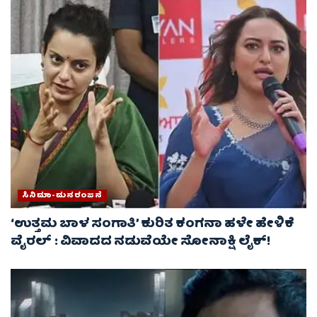
ಸಿನಿಮಾ-ಮನರಂಜನೆ
‘ಉತ್ತಮ ಬಾಳ ಸಂಗಾತಿ’ ಕುರಿತ ಕಂಗನಾ ಹಳೇ ಹೇಳಿಕೆ
ವೈರಲ್ : ವಿವಾದದ ನಡುವೆಯೇ ಸೋನಾಕ್ಷಿ ಲೈಕ್!