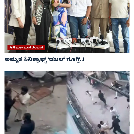
ಸಿನಿಮಾ-ಮನರಂಜನೆ
ಅಮೃತ ಸಿನಿಕ್ರಾಫ್ಟ್ ‘ಡಬಲ್ ಗೂಗ್ಲಿ’..!