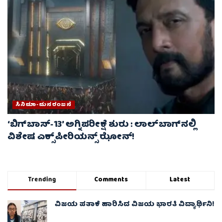
ಸಿನಿಮಾ-ಮನರಂಜನೆ
‘ಬಿಗ್‌ಬಾಸ್-13’ ಅಗ್ನಿಪರೀಕ್ಷೆ ಶುರು : ಲಾಲ್‌ಬಾಗ್‌ನಲ್ಲಿ
ವಿಶೇಷ ಎಕ್ಸ್‌ಪೀರಿಯನ್ಸ್ ಝೋನ್!
Trending
Comments
Latest
ವಿಜಯ ಪತಾಕೆ ಹಾರಿಸಿದ ವಿಜಯ ಭಾರತಿ ವಿದ್ಯಾರ್ಥಿನಿ!