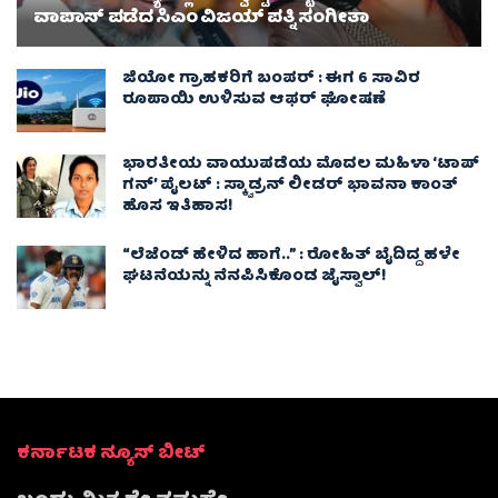
ವಾಪಾಸ್‌ ಪಡೆದ ಸಿಎಂ ವಿಜಯ್ ಪತ್ನಿ ಸಂಗೀತಾ‌
ಜಿಯೋ ಗ್ರಾಹಕರಿಗೆ ಬಂಪರ್ : ಈಗ 6 ಸಾವಿರ
ರೂಪಾಯಿ ಉಳಿಸುವ ಆಫರ್ ಘೋಷಣೆ
ಭಾರತೀಯ ವಾಯುಪಡೆಯ ಮೊದಲ ಮಹಿಳಾ ‘ಟಾಪ್
ಗನ್’ ಪೈಲಟ್ : ಸ್ಕ್ವಾಡ್ರನ್ ಲೀಡರ್ ಭಾವನಾ ಕಾಂತ್
ಹೊಸ ಇತಿಹಾಸ!
“ಲೆಜೆಂಡ್ ಹೇಳಿದ ಹಾಗೆ..” : ರೋಹಿತ್ ಬೈದಿದ್ದ ಹಳೇ
ಘಟನೆಯನ್ನು ನೆನಪಿಸಿಕೊಂಡ ಜೈಸ್ವಾಲ್!
ಕರ್ನಾಟಕ ನ್ಯೂಸ್ ಬೀಟ್