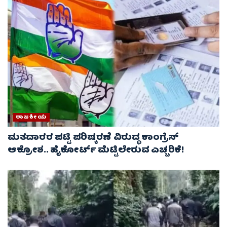
ರಾಜಕೀಯ
ಮತದಾರರ ಪಟ್ಟಿ ಪರಿಷ್ಕರಣೆ ವಿರುದ್ಧ ಕಾಂಗ್ರೆಸ್
ಆಕ್ರೋಶ.. ಹೈಕೋರ್ಟ್ ಮೆಟ್ಟಿಲೇರುವ ಎಚ್ಚರಿಕೆ!