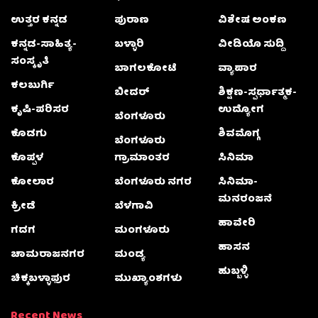
ಉತ್ತರ ಕನ್ನಡ
ಪುರಾಣ
ವಿಶೇಷ ಅಂಕಣ
ಕನ್ನಡ-ಸಾಹಿತ್ಯ-
ಬಳ್ಳಾರಿ
ವೀಡಿಯೊ ಸುದ್ದಿ
ಸಂಸ್ಕೃತಿ
ಬಾಗಲಕೋಟೆ
ವ್ಯಾಪಾರ
ಕಲಬುರ್ಗಿ
ಬೀದರ್
ಶಿಕ್ಷಣ-ಸ್ಪರ್ಧಾತ್ಮಕ-
ಕೃಷಿ-ಪರಿಸರ
ಉದ್ಯೋಗ
ಬೆಂಗಳೂರು
ಕೊಡಗು
ಶಿವಮೊಗ್ಗ
ಬೆಂಗಳೂರು
ಕೊಪ್ಪಳ
ಗ್ರಾಮಾಂತರ
ಸಿನಿಮಾ
ಕೋಲಾರ
ಬೆಂಗಳೂರು ನಗರ
ಸಿನಿಮಾ-
ಮನರಂಜನೆ
ಕ್ರೀಡೆ
ಬೆಳಗಾವಿ
ಹಾವೇರಿ
ಗದಗ
ಮಂಗಳೂರು
ಹಾಸನ
ಚಾಮರಾಜನಗರ
ಮಂಡ್ಯ
ಹುಬ್ಬಳ್ಳಿ
ಚಿಕ್ಕಬಳ್ಳಾಫುರ
ಮುಖ್ಯಾಂಶಗಳು
Recent News