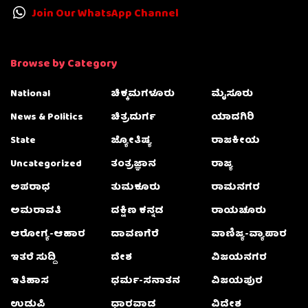
Join Our WhatsApp Channel
Browse by Category
National
ಚಿಕ್ಕಮಗಳೂರು
ಮೈಸೂರು
News & Politics
ಚಿತ್ರದುರ್ಗ
ಯಾದಗಿರಿ
State
ಜ್ಯೋತಿಷ್ಯ
ರಾಜಕೀಯ
Uncategorized
ತಂತ್ರಜ್ಞಾನ
ರಾಜ್ಯ
ಅಪರಾಧ
ತುಮಕೂರು
ರಾಮನಗರ
ಅಮರಾವತಿ
ದಕ್ಷಿಣ ಕನ್ನಡ
ರಾಯಚೂರು
ಆರೋಗ್ಯ-ಆಹಾರ
ದಾವಣಗೆರೆ
ವಾಣಿಜ್ಯ-ವ್ಯಾಪಾರ
ಇತರೆ ಸುದ್ದಿ
ದೇಶ
ವಿಜಯನಗರ
ಇತಿಹಾಸ
ಧರ್ಮ-ಸನಾತನ
ವಿಜಯಪುರ
ಉಡುಪಿ
ಧಾರವಾಡ
ವಿದೇಶ