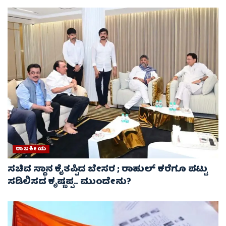
ರಾಜಕೀಯ
ಸಚಿವ ಸ್ಥಾನ ಕೈತಪ್ಪಿದ ಬೇಸರ ; ರಾಹುಲ್ ಕರೆಗೂ ಪಟ್ಟು
ಸಡಿಲಿಸದ ಕೃಷ್ಣಪ್ಪ.. ಮುಂದೇನು?