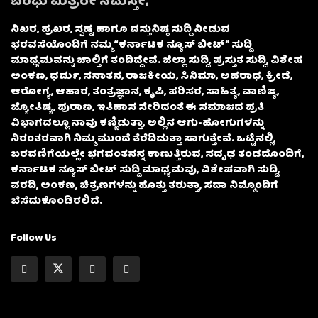
ಬಂಧು ಮಿತ್ರರೇ ನಮಸ್ತೇ,
ನಿಖರ, ಪ್ರಖರ, ಸ್ಪಷ್ಟ ಹಾಗೂ ವಸ್ತುನಿಷ್ಠ ಸುದ್ದಿ ನೀಡುವ
ಭರವಸೆಯೊಂದಿಗೆ ನಮ್ಮ “ಕರ್ನಾಟಕ ನ್ಯೂಸ್ ಬೀಟ್” ಸುದ್ದಿ
ಮಾಧ್ಯಮವನ್ನು ಚಾಲ್ತಿಗೆ ತಂದಿದ್ದೇವೆ. ಜಿಲ್ಲಾ ಸುದ್ದಿ, ಪ್ರಸ್ತುತ ಸುದ್ದಿ, ವಿಶೇಷ
ಅಂಕಣ, ಧರ್ಮ, ಸನಾತನ, ರಾಜಕೀಯ, ಸಿನಿಮಾ, ಅಪರಾಧ, ಕ್ರೀಡೆ,
ಆರೋಗ್ಯ, ಆಹಾರ, ತಂತ್ರಜ್ಞಾನ, ಕೃಷಿ, ಪರಿಸರ, ಸಾಹಿತ್ಯ, ವಾಣಿಜ್ಯ,
ಜ್ಯೋತಿಷ್ಯ, ಪುರಾಣ, ಇತಿಹಾಸ ಸೇರಿದಂತೆ ಈ ಸಮಾಜದ ಪ್ರತಿ
ವಿಭಾಗದಲ್ಲೂ ನಾವು ಕಣ್ಣಿಡುತ್ತಾ, ಅಲ್ಲಿನ ಆಗು-ಹೋಗುಗಳನ್ನು
ನಿರಂತರವಾಗಿ ನಿಮ್ಮ ಮುಂದೆ ತೆರೆದಿಡುತ್ತಾ ಸಾಗುತ್ತೇವೆ. ಒಟ್ಟಿನಲ್ಲಿ,
ಬರವಣಿಗೆಯಲ್ಲೇ ಭಗವಂತನನ್ನ ಕಾಣುತ್ತಿರುವ, ಸದೃಢ ತಂಡದೊಂದಿಗೆ,
ಕರ್ನಾಟಕ ನ್ಯೂಸ್ ಬೀಟ್ ಸುದ್ದಿ ಮಾಧ್ಯಮವು, ವಿಶೇಷವಾಗಿ ಸುದ್ದಿ,
ವರದಿ, ಅಂಕಣ, ಚಿತ್ರಣಗಳನ್ನು ಹೊತ್ತು ತರುತ್ತಾ, ಸದಾ ನಿಮ್ಮೊಂದಿಗೆ
ಬೆಸೆದುಕೊಂಡಿರಲಿದೆ.
Follow Us