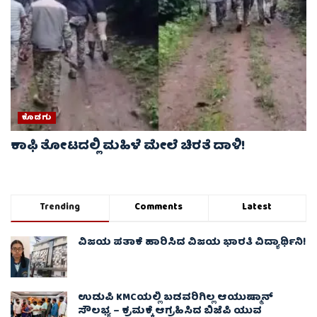
ಕೊಡಗು
ಕಾಫಿ ತೋಟದಲ್ಲಿ ಮಹಿಳೆ ಮೇಲೆ ಚಿರತೆ ದಾಳಿ!
Trending
Comments
Latest
ವಿಜಯ ಪತಾಕೆ ಹಾರಿಸಿದ ವಿಜಯ ಭಾರತಿ ವಿದ್ಯಾರ್ಥಿನಿ!
ಉಡುಪಿ KMCಯಲ್ಲಿ ಬಡವರಿಗಿಲ್ಲ ಆಯುಷ್ಮಾನ್
ಸೌಲಭ್ಯ – ಕ್ರಮಕ್ಕೆ ಆಗ್ರಹಿಸಿದ ಬಿಜೆಪಿ ಯುವ