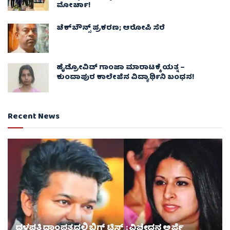
ಮೋರ್ಚಾ!
ಚೆಕ್​ಬೌನ್ಸ್​ ಪ್ರಕರಣ; ಆರೋಪಿ ಸೆರೆ
ಹೈಡ್ರೋವಿಡ್ ಗಾಂಜಾ ಮಾರಾಟಕ್ಕೆ ಯತ್ನ –
ಕುಂದಾಪುರ ಕಾಲೇಜಿನ ವಿದ್ಯಾರ್ಥಿನಿ ಬಂಧನ!
Recent News
ದಳಪತಿ ದಾಂಪತ್ಯದಲ್ಲಿ ಬಿಗ್ ಟ್ವಿಸ್ಟ್ : ವಿಚ್ಛೇದನ ಅರ್ಜಿ