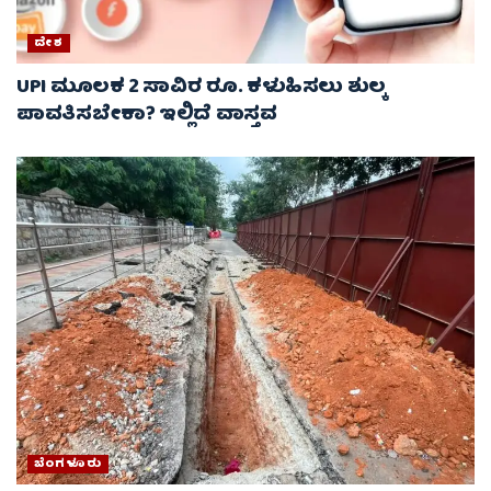
ದೇಶ
UPI ಮೂಲಕ 2 ಸಾವಿರ ರೂ. ಕಳುಹಿಸಲು ಶುಲ್ಕ
ಪಾವತಿಸಬೇಕಾ? ಇಲ್ಲಿದೆ ವಾಸ್ತವ
ಬೆಂಗಳೂರು