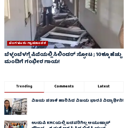
ಬೆಂಗಳೂರು ಗ್ರಾಮಾಂತರ
ಬೆಳ್ಳಂಬೆಳಗ್ಗೆ ಪಿಜಿಯಲ್ಲಿ ಸಿಲಿಂಡರ್ ಸ್ಫೋಟ ; 10ಕ್ಕೂ ಹೆಚ್ಚು
ಮಂದಿಗೆ ಗಂಭೀರ ಗಾಯ!
Trending
Comments
Latest
ವಿಜಯ ಪತಾಕೆ ಹಾರಿಸಿದ ವಿಜಯ ಭಾರತಿ ವಿದ್ಯಾರ್ಥಿನಿ!
ಉಡುಪಿ KMCಯಲ್ಲಿ ಬಡವರಿಗಿಲ್ಲ ಆಯುಷ್ಮಾನ್