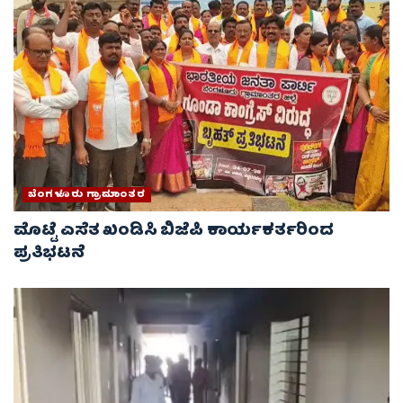
ಬೆಂಗಳೂರು ಗ್ರಾಮಾಂತರ
ಮೊಟ್ಟೆ ಎಸೆತ ಖಂಡಿಸಿ ಬಿಜೆಪಿ ಕಾರ್ಯಕರ್ತರಿಂದ
ಪ್ರತಿಭಟನೆ