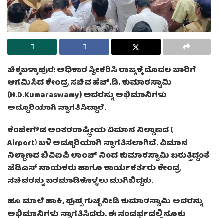
ಚಿಕ್ಕಬಳ್ಳಾಪುರ: ಅಧಿಕಾರ ಸ್ವೀಕರಿಸಿ ರಾಜ್ಯಕ್ಕೆ ಮೊದಲ ಬಾರಿಗೆ
ಆಗಮಿಸಿದ ಕೇಂದ್ರ ಸಚಿವ ಹೆಚ್.ಡಿ. ಕುಮಾರಸ್ವಾಮಿ
(H.D.Kumaraswamy) ಅವರನ್ನು ಅಭಿಮಾನಿಗಳು
ಅದ್ದೂರಿಯಾಗಿ ಸ್ವಾಗತಿಸಿದ್ದಾರೆ.
ಕೆಂಪೇಗೌಡ ಅಂತರರಾಷ್ಟ್ರೀಯ ವಿಮಾನ ನಿಲ್ದಾಣದ (
Airport) ಬಳಿ ಅದ್ದೂರಿಯಾಗಿ ಸ್ವಾಗತಿಸಲಾಗಿದೆ. ವಿಮಾನ
ನಿಲ್ದಾಣದ ಬಿವಿಐಪಿ ಲಾಂಚ್‌ ನಿಂದ ಕುಮಾರಸ್ವಾಮಿ ಬರುತ್ತಿದ್ದಂತೆ
ಜೆಡಿಎಸ್ ನಾಯಕರು ಹಾಗೂ ಕಾರ್ಯಕರ್ತರು ಕೇಂದ್ರ
ಸಚಿವರನ್ನು ಬರಮಾಡಿಕೊಳ್ಳಲು ಮುಗಿಬಿದ್ದರು.
ಹೂ ಮಾಲೆ ಹಾಕಿ, ಪುಷ್ಪ ಗುಚ್ಛ ನೀಡಿ ಕುಮಾರಸ್ವಾಮಿ ಅವರನ್ನು
ಅಭಿಮಾನಿಗಳು ಸ್ವಾಗತಿಸಿದರು. ಈ ಸಂದರ್ಭದಲ್ಲಿ ನೂಕು