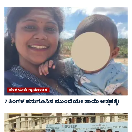
ಬೆಂಗಳೂರು ಗ್ರಾಮಾಂತರ
7 ತಿಂಗಳ ಹಸುಗೂಸಿನ ಮುಂದೆಯೇ ತಾಯಿ ಆತ್ಮಹತ್ಯೆ!