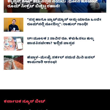
ಕ್ಯಾಪ್ಟನ್ ಕೂಲ್ ಕಟ್ಟುನಿಟ್ಟಿನ ನಿಯಮ : ಧೋನಿ ಹೊಟೇಲ್
ರೂಮ್ ಸೀಕ್ರೆಟ್ ಬಿಚ್ಚಿಟ್ಟ ರಹಾನೆ!
“ನನ್ನ ಹಾಗೂ ಬ್ಯಾಟ್‌ಮ್ಯಾನ್ ಅನ್ನು ಯಾರೂ ಒಂದೇ
ರೂಮ್‌ನಲ್ಲಿ ನೋಡಿಲ್ಲ” : ರಾಹುಲ್ ಗಾಂಧಿ!
UPI ಮೂಲಕ 2 ಸಾವಿರ ರೂ. ಕಳುಹಿಸಲು ಶುಲ್ಕ
ಪಾವತಿಸಬೇಕಾ? ಇಲ್ಲಿದೆ ವಾಸ್ತವ
ಹೆಬ್ಬಾಳ–ಮೇಖ್ರಿ ಸರ್ಕಲ್ ನಡುವೆ ಮಿನಿ ಟನಲ್
ಕಾಮಗಾರಿ ಆರಂಭ!
ಕರ್ನಾಟಕ ನ್ಯೂಸ್ ಬೀಟ್