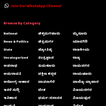
Join Our WhatsApp Channel
Browse by Category
National
ಚಿಕ್ಕಮಗಳೂರು
ಮೈಸೂರು
News & Politics
ಚಿತ್ರದುರ್ಗ
ಯಾದಗಿರಿ
State
ಜ್ಯೋತಿಷ್ಯ
ರಾಜಕೀಯ
Uncategorized
ತಂತ್ರಜ್ಞಾನ
ರಾಜ್ಯ
ಅಪರಾಧ
ತುಮಕೂರು
ರಾಮನಗರ
ಅಮರಾವತಿ
ದಕ್ಷಿಣ ಕನ್ನಡ
ರಾಯಚೂರು
ಆರೋಗ್ಯ-ಆಹಾರ
ದಾವಣಗೆರೆ
ವಾಣಿಜ್ಯ-ವ್ಯಾಪಾರ
ಇತರೆ ಸುದ್ದಿ
ದೇಶ
ವಿಜಯನಗರ
ಇತಿಹಾಸ
ಧರ್ಮ-ಸನಾತನ
ವಿಜಯಪುರ