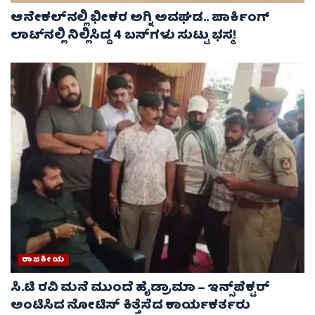
ಆನೇಕಲ್‌ನಲ್ಲಿ ಭೀಕರ ಅಗ್ನಿ ಅವಘಡ.. ಪಾರ್ಕಿಂಗ್
ಲಾಟ್‌ನಲ್ಲಿ ನಿಲ್ಲಿಸಿದ್ದ 4 ಬಸ್‌ಗಳು ಸುಟ್ಟು ಭಸ್ಮ!
ರಾಜಕೀಯ
ಸಿ.ಟಿ ರವಿ ಮನೆ ಮುಂದೆ ಹೈಡ್ರಾಮಾ – ಇನ್ಸ್‌ಪೆಕ್ಟರ್
ಅಂಟಿಸಿದ ನೋಟಿಸ್‌ ಕಿತ್ತೆಸೆದ ಕಾರ್ಯಕರ್ತರು