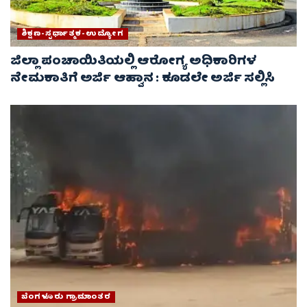
ಶಿಕ್ಷಣ-ಸ್ಪರ್ಧಾತ್ಮಕ-ಉದ್ಯೋಗ
ಜಿಲ್ಲಾ ಪಂಚಾಯಿತಿಯಲ್ಲಿ ಆರೋಗ್ಯ ಅಧಿಕಾರಿಗಳ
ನೇಮಕಾತಿಗೆ ಅರ್ಜಿ ಆಹ್ವಾನ : ಕೂಡಲೇ ಅರ್ಜಿ ಸಲ್ಲಿಸಿ
ಬೆಂಗಳೂರು ಗ್ರಾಮಾಂತರ