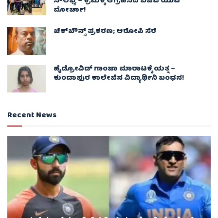
ಸೌಲಭ್ಯ – ಕ್ರಮಕ್ಕೆ ಆಗ್ರಹಿಸಿದ ಬಿಜೆಪಿ ಯುವ
ಮೋರ್ಚಾ!
ಚೆಕ್​ಬೌನ್ಸ್​ ಪ್ರಕರಣ; ಆರೋಪಿ ಸೆರೆ
ಹೈಡ್ರೋವಿಡ್ ಗಾಂಜಾ ಮಾರಾಟಕ್ಕೆ ಯತ್ನ –
ಕುಂದಾಪುರ ಕಾಲೇಜಿನ ವಿದ್ಯಾರ್ಥಿನಿ ಬಂಧನ!
Recent News