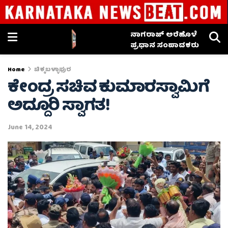
ನಾಗರಾಜ್ ಅರೆಹೊಳೆ
ಪ್ರಧಾನ ಸಂಪಾದಕರು
Home
ಚಿಕ್ಕಬಳ್ಳಾಫುರ
ಕೇಂದ್ರ ಸಚಿವ ಕುಮಾರಸ್ವಾಮಿಗೆ
ಅದ್ದೂರಿ ಸ್ವಾಗತ!
June 14, 2024