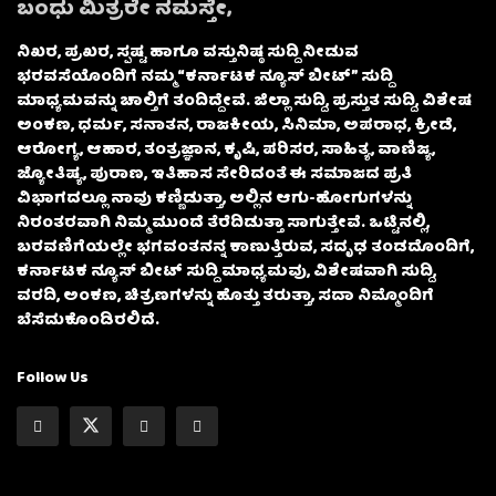
ಬಂಧು ಮಿತ್ರರೇ ನಮಸ್ತೇ,
ನಿಖರ, ಪ್ರಖರ, ಸ್ಪಷ್ಟ ಹಾಗೂ ವಸ್ತುನಿಷ್ಠ ಸುದ್ದಿ ನೀಡುವ
ಭರವಸೆಯೊಂದಿಗೆ ನಮ್ಮ “ಕರ್ನಾಟಕ ನ್ಯೂಸ್ ಬೀಟ್” ಸುದ್ದಿ
ಮಾಧ್ಯಮವನ್ನು ಚಾಲ್ತಿಗೆ ತಂದಿದ್ದೇವೆ. ಜಿಲ್ಲಾ ಸುದ್ದಿ, ಪ್ರಸ್ತುತ ಸುದ್ದಿ, ವಿಶೇಷ
ಅಂಕಣ, ಧರ್ಮ, ಸನಾತನ, ರಾಜಕೀಯ, ಸಿನಿಮಾ, ಅಪರಾಧ, ಕ್ರೀಡೆ,
ಆರೋಗ್ಯ, ಆಹಾರ, ತಂತ್ರಜ್ಞಾನ, ಕೃಷಿ, ಪರಿಸರ, ಸಾಹಿತ್ಯ, ವಾಣಿಜ್ಯ,
ಜ್ಯೋತಿಷ್ಯ, ಪುರಾಣ, ಇತಿಹಾಸ ಸೇರಿದಂತೆ ಈ ಸಮಾಜದ ಪ್ರತಿ
ವಿಭಾಗದಲ್ಲೂ ನಾವು ಕಣ್ಣಿಡುತ್ತಾ, ಅಲ್ಲಿನ ಆಗು-ಹೋಗುಗಳನ್ನು
ನಿರಂತರವಾಗಿ ನಿಮ್ಮ ಮುಂದೆ ತೆರೆದಿಡುತ್ತಾ ಸಾಗುತ್ತೇವೆ. ಒಟ್ಟಿನಲ್ಲಿ,
ಬರವಣಿಗೆಯಲ್ಲೇ ಭಗವಂತನನ್ನ ಕಾಣುತ್ತಿರುವ, ಸದೃಢ ತಂಡದೊಂದಿಗೆ,
ಕರ್ನಾಟಕ ನ್ಯೂಸ್ ಬೀಟ್ ಸುದ್ದಿ ಮಾಧ್ಯಮವು, ವಿಶೇಷವಾಗಿ ಸುದ್ದಿ,
ವರದಿ, ಅಂಕಣ, ಚಿತ್ರಣಗಳನ್ನು ಹೊತ್ತು ತರುತ್ತಾ, ಸದಾ ನಿಮ್ಮೊಂದಿಗೆ
ಬೆಸೆದುಕೊಂಡಿರಲಿದೆ.
Follow Us