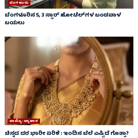
ಬೆಂಗಳೂರು
ಬೆಂಗಳೂರಿನ 5, 3 ಸ್ಟಾರ್​​​​ ಹೋಟೆಲ್​​​​ಗಳ ಬಂಡವಾಳ
ಬಯಲು
ವಾಣಿಜ್ಯ-ವ್ಯಾಪಾರ
ಚಿನ್ನದ ದರ ಭಾರೀ ಏರಿಕೆ : ಇಂದಿನ ಬೆಲೆ ಎಷ್ಟಿದೆ ಗೊತ್ತಾ?