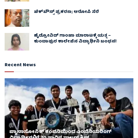
ಚೆಕ್​ಬೌನ್ಸ್​ ಪ್ರಕರಣ; ಆರೋಪಿ ಸೆರೆ
ಹೈಡ್ರೋವಿಡ್ ಗಾಂಜಾ ಮಾರಾಟಕ್ಕೆ ಯತ್ನ –
ಕುಂದಾಪುರ ಕಾಲೇಜಿನ ವಿದ್ಯಾರ್ಥಿನಿ ಬಂಧನ!
Recent News
ಪ್ಯಾನಾಸೋನಿಕ್ ಕಂಪನಿಯಿಂದ ಎಂಜಿನಿಯರಿಂಗ್