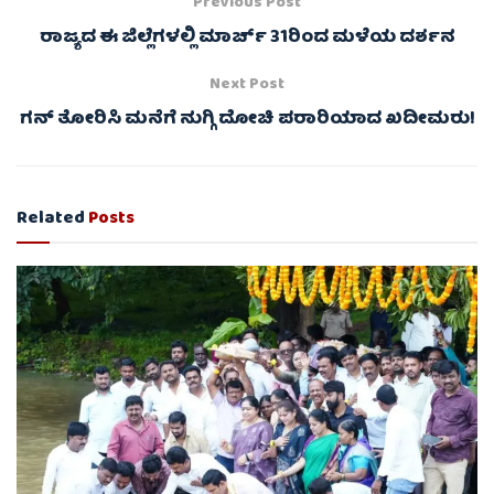
Previous Post
ರಾಜ್ಯದ ಈ ಜಿಲ್ಲೆಗಳಲ್ಲಿ ಮಾರ್ಚ್ 31ರಿಂದ ಮಳೆಯ ದರ್ಶನ
Next Post
ಗನ್ ತೋರಿಸಿ ಮನೆಗೆ ನುಗ್ಗಿ ದೋಚಿ ಪರಾರಿಯಾದ ಖದೀಮರು!
Related
Posts