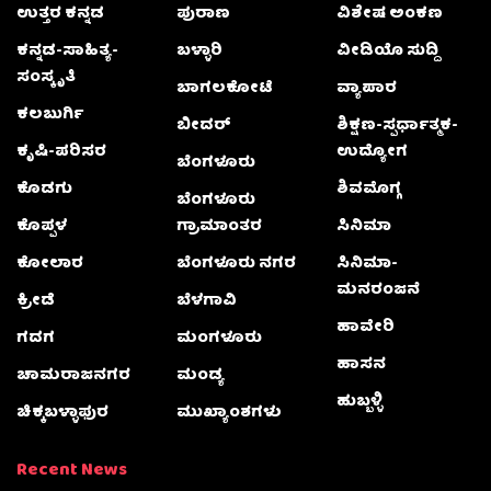
ಉತ್ತರ ಕನ್ನಡ
ಪುರಾಣ
ವಿಶೇಷ ಅಂಕಣ
ಕನ್ನಡ-ಸಾಹಿತ್ಯ-
ಬಳ್ಳಾರಿ
ವೀಡಿಯೊ ಸುದ್ದಿ
ಸಂಸ್ಕೃತಿ
ಬಾಗಲಕೋಟೆ
ವ್ಯಾಪಾರ
ಕಲಬುರ್ಗಿ
ಬೀದರ್
ಶಿಕ್ಷಣ-ಸ್ಪರ್ಧಾತ್ಮಕ-
ಕೃಷಿ-ಪರಿಸರ
ಉದ್ಯೋಗ
ಬೆಂಗಳೂರು
ಕೊಡಗು
ಶಿವಮೊಗ್ಗ
ಬೆಂಗಳೂರು
ಕೊಪ್ಪಳ
ಗ್ರಾಮಾಂತರ
ಸಿನಿಮಾ
ಕೋಲಾರ
ಬೆಂಗಳೂರು ನಗರ
ಸಿನಿಮಾ-
ಮನರಂಜನೆ
ಕ್ರೀಡೆ
ಬೆಳಗಾವಿ
ಹಾವೇರಿ
ಗದಗ
ಮಂಗಳೂರು
ಹಾಸನ
ಚಾಮರಾಜನಗರ
ಮಂಡ್ಯ
ಹುಬ್ಬಳ್ಳಿ
ಚಿಕ್ಕಬಳ್ಳಾಫುರ
ಮುಖ್ಯಾಂಶಗಳು
Recent News