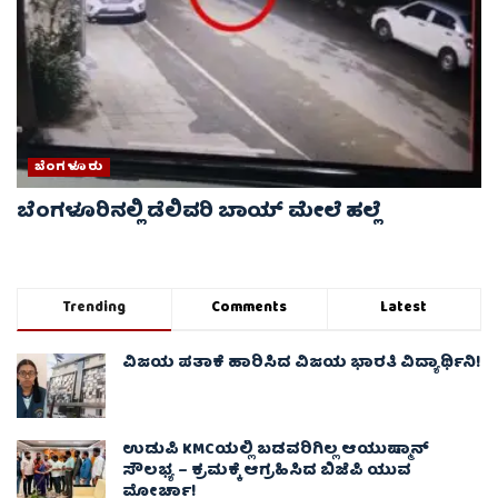
ಬೆಂಗಳೂರು
ಬೆಂಗಳೂರಿನಲ್ಲಿ ಡೆಲಿವರಿ ಬಾಯ್ ಮೇಲೆ‌ ಹಲ್ಲೆ
Trending
Comments
Latest
ವಿಜಯ ಪತಾಕೆ ಹಾರಿಸಿದ ವಿಜಯ ಭಾರತಿ ವಿದ್ಯಾರ್ಥಿನಿ!
ಉಡುಪಿ KMCಯಲ್ಲಿ ಬಡವರಿಗಿಲ್ಲ ಆಯುಷ್ಮಾನ್
ಸೌಲಭ್ಯ – ಕ್ರಮಕ್ಕೆ ಆಗ್ರಹಿಸಿದ ಬಿಜೆಪಿ ಯುವ
ಮೋರ್ಚಾ!