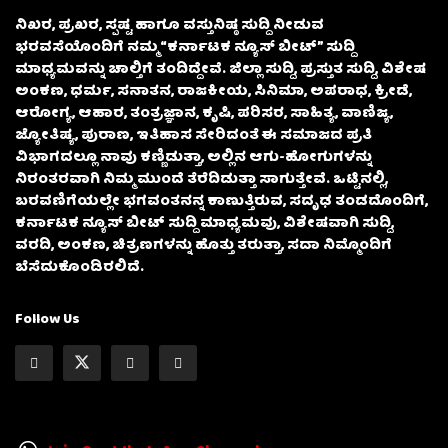
ನಿಖರ, ಪ್ರಖರ, ಸ್ಪಷ್ಟ ಹಾಗೂ ವಸ್ತುನಿಷ್ಠ ಸುದ್ದಿ ನೀಡುವ
ಭರವಸೆಯೊಂದಿಗೆ ನಮ್ಮ “ಕರ್ನಾಟಕ ನ್ಯೂಸ್ ಬೀಟ್” ಸುದ್ದಿ
ಮಾಧ್ಯಮವನ್ನು ಚಾಲ್ತಿಗೆ ತಂದಿದ್ದೇವೆ. ಜಿಲ್ಲಾ ಸುದ್ದಿ, ಪ್ರಸ್ತುತ ಸುದ್ದಿ, ವಿಶೇಷ
ಅಂಕಣ, ಧರ್ಮ, ಸನಾತನ, ರಾಜಕೀಯ, ಸಿನಿಮಾ, ಅಪರಾಧ, ಕ್ರೀಡೆ,
ಆರೋಗ್ಯ, ಆಹಾರ, ತಂತ್ರಜ್ಞಾನ, ಕೃಷಿ, ಪರಿಸರ, ಸಾಹಿತ್ಯ, ವಾಣಿಜ್ಯ,
ಜ್ಯೋತಿಷ್ಯ, ಪುರಾಣ, ಇತಿಹಾಸ ಸೇರಿದಂತೆ ಈ ಸಮಾಜದ ಪ್ರತಿ
ವಿಭಾಗದಲ್ಲೂ ನಾವು ಕಣ್ಣಿಡುತ್ತಾ, ಅಲ್ಲಿನ ಆಗು-ಹೋಗುಗಳನ್ನು
ನಿರಂತರವಾಗಿ ನಿಮ್ಮ ಮುಂದೆ ತೆರೆದಿಡುತ್ತಾ ಸಾಗುತ್ತೇವೆ. ಒಟ್ಟಿನಲ್ಲಿ,
ಬರವಣಿಗೆಯಲ್ಲೇ ಭಗವಂತನನ್ನ ಕಾಣುತ್ತಿರುವ, ಸದೃಢ ತಂಡದೊಂದಿಗೆ,
ಕರ್ನಾಟಕ ನ್ಯೂಸ್ ಬೀಟ್ ಸುದ್ದಿ ಮಾಧ್ಯಮವು, ವಿಶೇಷವಾಗಿ ಸುದ್ದಿ,
ವರದಿ, ಅಂಕಣ, ಚಿತ್ರಣಗಳನ್ನು ಹೊತ್ತು ತರುತ್ತಾ, ಸದಾ ನಿಮ್ಮೊಂದಿಗೆ
ಬೆಸೆದುಕೊಂಡಿರಲಿದೆ.
Follow Us