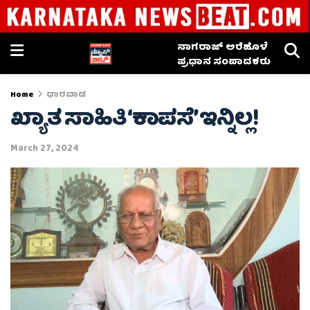
ನಾಗರಾಜ್ ಅರೆಹೊಳೆ
ಪ್ರಧಾನ ಸಂಪಾದಕರು
Home
ಧಾರವಾಡ
ಖ್ಯಾತ ಸಾಹಿತಿ ‘ಕಾಪಸೆ’ ಇನ್ನಿಲ್ಲ!
March 27, 2024