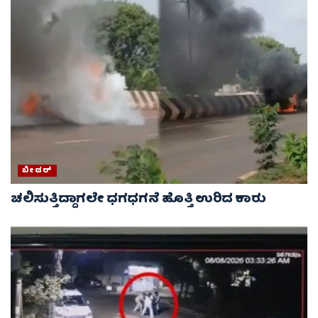
ಬೀದರ್
ಚಲಿಸುತ್ತಿದ್ದಾಗಲೇ ಧಗಧಗನೆ ಹೊತ್ತಿ ಉರಿದ ಕಾರು