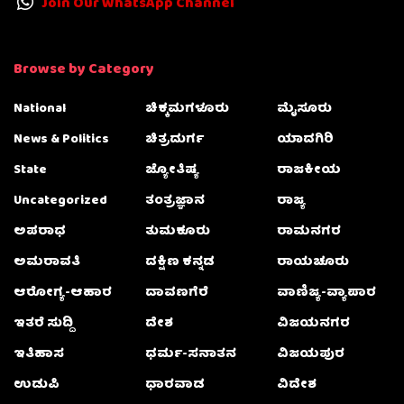
Join Our WhatsApp Channel
Browse by Category
National
ಚಿಕ್ಕಮಗಳೂರು
ಮೈಸೂರು
News & Politics
ಚಿತ್ರದುರ್ಗ
ಯಾದಗಿರಿ
State
ಜ್ಯೋತಿಷ್ಯ
ರಾಜಕೀಯ
Uncategorized
ತಂತ್ರಜ್ಞಾನ
ರಾಜ್ಯ
ಅಪರಾಧ
ತುಮಕೂರು
ರಾಮನಗರ
ಅಮರಾವತಿ
ದಕ್ಷಿಣ ಕನ್ನಡ
ರಾಯಚೂರು
ಆರೋಗ್ಯ-ಆಹಾರ
ದಾವಣಗೆರೆ
ವಾಣಿಜ್ಯ-ವ್ಯಾಪಾರ
ಇತರೆ ಸುದ್ದಿ
ದೇಶ
ವಿಜಯನಗರ
ಇತಿಹಾಸ
ಧರ್ಮ-ಸನಾತನ
ವಿಜಯಪುರ
ಉಡುಪಿ
ಧಾರವಾಡ
ವಿದೇಶ