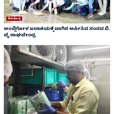
ಶಿವಮೊಗ್ಗ
ಅಂಬ್ಲಿಗೋಳ ಜಲಾಶಯಕ್ಕೆ ಬಾಗಿನ ಅರ್ಪಿಸಿದ ಸಂಸದ ಬಿ.
ವೈ ರಾಘವೇಂದ್ರ