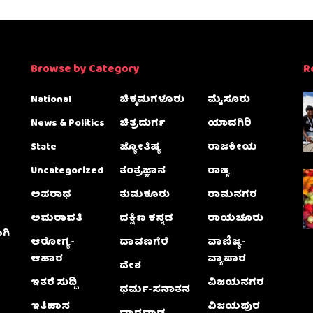
Browse by Category
R
National
ಚಿಕ್ಕಮಗಳೂರು
ಮೈಸೂರು
News & Politics
ಚಿತ್ರದುರ್ಗ
ಯಾದಗಿರಿ
State
ಜ್ಯೋತಿಷ್ಯ
ರಾಜಕೀಯ
Uncategorized
ತಂತ್ರಜ್ಞಾನ
ರಾಜ್ಯ
ಅಪರಾಧ
ತುಮಕೂರು
ರಾಮನಗರ
ಅಮರಾವತಿ
ದಕ್ಷಿಣ ಕನ್ನಡ
ರಾಯಚೂರು
ಗಿ
ಆರೋಗ್ಯ-
ದಾವಣಗೆರೆ
ವಾಣಿಜ್ಯ-
ಆಹಾರ
ವ್ಯಾಪಾರ
ದೇಶ
ಇತರೆ ಸುದ್ದಿ
ವಿಜಯನಗರ
ಧರ್ಮ-ಸನಾತನ
ಇತಿಹಾಸ
ವಿಜಯಪುರ