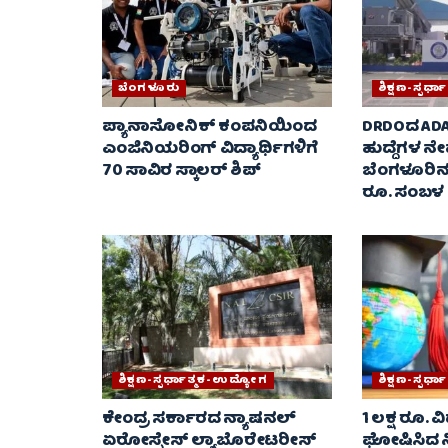
ಬೆಂಗಳೂರು
ಶಿಕ್ಷಣ-ಸ್ಪರ
ಪ್ಯಾನಾಸೋನಿಕ್ ಕಂಪನಿಯಿಂದ
DRDOದ ADA 
ಎಂಜಿನಿಯರಿಂಗ್ ವಿದ್ಯಾರ್ಥಿಗಳಿಗೆ
ಹುದ್ದೆಗಳ ನ
70 ಸಾವಿರ ಸ್ಕಾಲರ್ ಶಿಪ್
ಬೆಂಗಳೂರಿನಲ
ರೂ. ಸಂಬಳ
ಶಿಕ್ಷಣ-ಸ್ಪರ್ಧಾತ್ಮಕ-ಉದ್ಯೋಗ
ಶಿಕ್ಷಣ-ಸ್ಪರ
ಕೇಂದ್ರ ಸರ್ಕಾರದ ನ್ಯಾಷನಲ್
1 ಲಕ್ಷ ರೂ. 
ಏರೋಸ್ಪೇಸ್ ಲ್ಯಾಬೊರೇಟರೀಸ್
ಘೋಷಿಸಿದ ನಿ