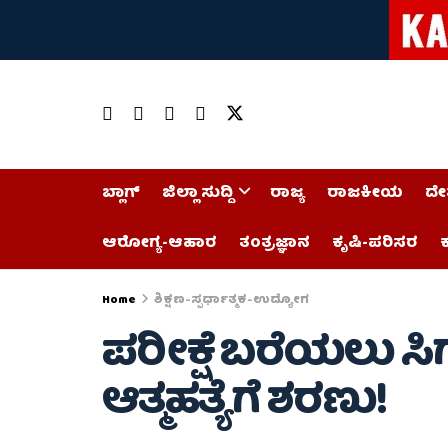
ಬ್ಲಾಗ್
ಜಿಲ್ಲಾ ಸುದ್ದಿ
ರಾಜ್ಯ
ರಾಜಕೀಯ
ದೇ
ಆರೋಗ್ಯ-ಆಹಾರ
ತಂತ್ರಜ್ಞಾನ
ಕೃಷಿ-ಪರಿಸರ
ಕ
Home
ಶಿಕ್ಷಣ-ಸ್ಪರ್ಧಾತ್ಮಕ-ಉದ್ಯೋಗ
ಪರೀಕ್ಷೆ ಬರೆಯಲು ಸಿ
ಆತ್ಮಹತ್ಯೆಗೆ ಶರಣು!