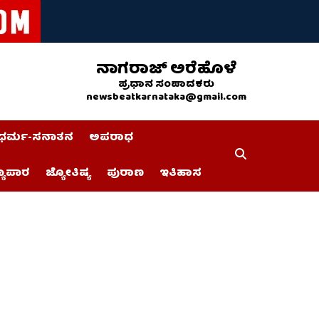
ನಾಗರಾಜ್ ಅರೆಹೊಳೆ
ಪ್ರಧಾನ ಸಂಪಾದಕರು
newsbeatkarnataka@gmail.com
ಧರ್ಮ-ಸನಾತನ
ಅಪರಾಧ
್ಯಾಪಾರ
ಜ್ಯೋತಿಷ್ಯ
ಪುರಾಣ
ಇತಿಹಾಸ