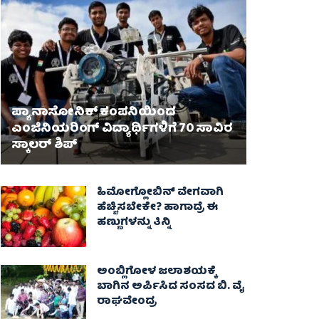
ಪ್ಯಾನಾಸೋನಿಕ್ ಕಂಪನಿಯಿಂದ
ಎಂಜಿನಿಯರಿಂಗ್ ವಿದ್ಯಾರ್ಥಿಗಳಿಗೆ 70 ಸಾವಿರ
ಸ್ಕಾಲರ್ ಶಿಪ್
ಹಿಮೋಗ್ಲೋಬಿನ್ ವೇಗವಾಗಿ
ಹೆಚ್ಚಿಸಬೇಕೇ? ಹಾಗಾದ್ರೆ ಈ
ಹಣ್ಣುಗಳನ್ನು ತಿನ್ನಿ
ಅಂಬ್ಲಿಗೋಳ ಜಲಾಶಯಕ್ಕೆ
ಬಾಗಿನ ಅರ್ಪಿಸಿದ ಸಂಸದ ಬಿ. ವೈ
ರಾಘವೇಂದ್ರ