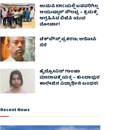
ಉಡುಪಿ KMCಯಲ್ಲಿ ಬಡವರಿಗಿಲ್ಲ
ಆಯುಷ್ಮಾನ್ ಸೌಲಭ್ಯ – ಕ್ರಮಕ್ಕೆ
ಆಗ್ರಹಿಸಿದ ಬಿಜೆಪಿ ಯುವ
ಮೋರ್ಚಾ!
ಚೆಕ್​ಬೌನ್ಸ್​ ಪ್ರಕರಣ; ಆರೋಪಿ
ಸೆರೆ
ಹೈಡ್ರೋವಿಡ್ ಗಾಂಜಾ
ಮಾರಾಟಕ್ಕೆ ಯತ್ನ – ಕುಂದಾಪುರ
ಕಾಲೇಜಿನ ವಿದ್ಯಾರ್ಥಿನಿ ಬಂಧನ!
Recent News