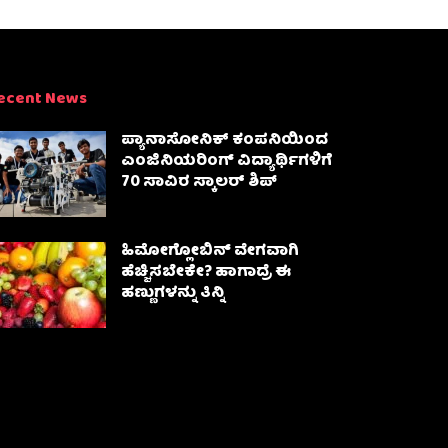
ecent News
ಪ್ಯಾನಾಸೋನಿಕ್ ಕಂಪನಿಯಿಂದ
ಎಂಜಿನಿಯರಿಂಗ್ ವಿದ್ಯಾರ್ಥಿಗಳಿಗೆ
70 ಸಾವಿರ ಸ್ಕಾಲರ್ ಶಿಪ್
ಹಿಮೋಗ್ಲೋಬಿನ್ ವೇಗವಾಗಿ
ಹೆಚ್ಚಿಸಬೇಕೇ? ಹಾಗಾದ್ರೆ ಈ
ಹಣ್ಣುಗಳನ್ನು ತಿನ್ನಿ