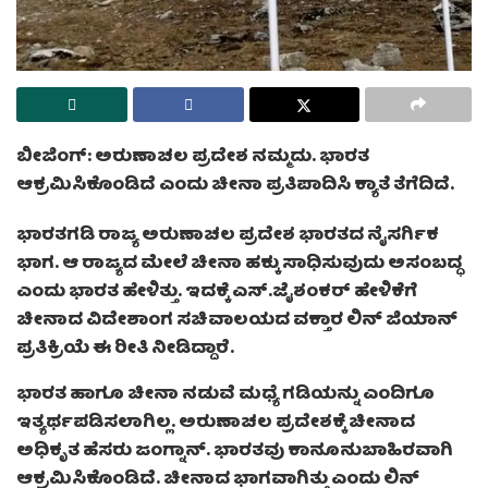
ಬೀಜಿಂಗ್: ಅರುಣಾಚಲ ಪ್ರದೇಶ ನಮ್ಮದು. ಭಾರತ
ಆಕ್ರಮಿಸಿಕೊಂಡಿದೆ ಎಂದು ಚೀನಾ ಪ್ರತಿಪಾದಿಸಿ ಕ್ಯಾತೆ ತೆಗೆದಿದೆ.
ಭಾರತಗಡಿ ರಾಜ್ಯ ಅರುಣಾಚಲ ಪ್ರದೇಶ ಭಾರತದ ನೈಸರ್ಗಿಕ
ಭಾಗ. ಆ ರಾಜ್ಯದ ಮೇಲೆ ಚೀನಾ ಹಕ್ಕು ಸಾಧಿಸುವುದು ಅಸಂಬದ್ಧ
ಎಂದು ಭಾರತ ಹೇಳಿತ್ತು. ಇದಕ್ಕೆ ಎಸ್‌.ಜೈಶಂಕರ್‌ ಹೇಳಿಕೆಗೆ
ಚೀನಾದ ವಿದೇಶಾಂಗ ಸಚಿವಾಲಯದ ವಕ್ತಾರ ಲಿನ್ ಜಿಯಾನ್‌
ಪ್ರತಿಕ್ರಿಯೆ ಈ ರೀತಿ ನೀಡಿದ್ದಾರೆ.
ಭಾರತ ಹಾಗೂ ಚೀನಾ ನಡುವೆ ಮಧ್ಯೆ ಗಡಿಯನ್ನು ಎಂದಿಗೂ
ಇತ್ಯರ್ಥಪಡಿಸಲಾಗಿಲ್ಲ. ಅರುಣಾಚಲ ಪ್ರದೇಶಕ್ಕೆ ಚೀನಾದ
ಅಧಿಕೃತ ಹೆಸರು ಜಂಗ್ನಾನ್. ಭಾರತವು ಕಾನೂನುಬಾಹಿರವಾಗಿ
ಆಕ್ರಮಿಸಿಕೊಂಡಿದೆ. ಚೀನಾದ ಭಾಗವಾಗಿತ್ತು ಎಂದು ಲಿನ್