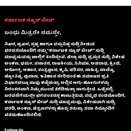
ಕರ್ನಾಟಕ ನ್ಯೂಸ್ ಬೀಟ್
ಬಂಧು ಮಿತ್ರರೇ ನಮಸ್ತೇ,
ನಿಖರ, ಪ್ರಖರ, ಸ್ಪಷ್ಟ ಹಾಗೂ ವಸ್ತುನಿಷ್ಠ ಸುದ್ದಿ ನೀಡುವ
ಭರವಸೆಯೊಂದಿಗೆ ನಮ್ಮ “ಕರ್ನಾಟಕ ನ್ಯೂಸ್ ಬೀಟ್” ಸುದ್ದಿ
ಮಾಧ್ಯಮವನ್ನು ಚಾಲ್ತಿಗೆ ತಂದಿದ್ದೇವೆ. ಜಿಲ್ಲಾ ಸುದ್ದಿ, ಪ್ರಸ್ತುತ ಸುದ್ದಿ, ವಿಶೇಷ
ಅಂಕಣ, ಧರ್ಮ, ಸನಾತನ, ರಾಜಕೀಯ, ಸಿನಿಮಾ, ಅಪರಾಧ, ಕ್ರೀಡೆ,
ಆರೋಗ್ಯ, ಆಹಾರ, ತಂತ್ರಜ್ಞಾನ, ಕೃಷಿ, ಪರಿಸರ, ಸಾಹಿತ್ಯ, ವಾಣಿಜ್ಯ,
ಜ್ಯೋತಿಷ್ಯ, ಪುರಾಣ, ಇತಿಹಾಸ ಸೇರಿದಂತೆ ಈ ಸಮಾಜದ ಪ್ರತಿ
ವಿಭಾಗದಲ್ಲೂ ನಾವು ಕಣ್ಣಿಡುತ್ತಾ, ಅಲ್ಲಿನ ಆಗು-ಹೋಗುಗಳನ್ನು
ನಿರಂತರವಾಗಿ ನಿಮ್ಮ ಮುಂದೆ ತೆರೆದಿಡುತ್ತಾ ಸಾಗುತ್ತೇವೆ. ಒಟ್ಟಿನಲ್ಲಿ,
ಬರವಣಿಗೆಯಲ್ಲೇ ಭಗವಂತನನ್ನ ಕಾಣುತ್ತಿರುವ, ಸದೃಢ ತಂಡದೊಂದಿಗೆ,
ಕರ್ನಾಟಕ ನ್ಯೂಸ್ ಬೀಟ್ ಸುದ್ದಿ ಮಾಧ್ಯಮವು, ವಿಶೇಷವಾಗಿ ಸುದ್ದಿ,
ವರದಿ, ಅಂಕಣ, ಚಿತ್ರಣಗಳನ್ನು ಹೊತ್ತು ತರುತ್ತಾ, ಸದಾ ನಿಮ್ಮೊಂದಿಗೆ
ಬೆಸೆದುಕೊಂಡಿರಲಿದೆ.
Follow Us