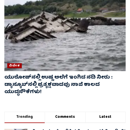
ವಿದೇಶ
ಯುರೋಪ್‌ನಲ್ಲಿ ಉಷ್ಣ ಅಲೆಗೆ ಇಂಗಿದ ನದಿ ನೀರು :
ಡ್ಯಾನ್ಯೂಬ್‌ನಲ್ಲಿ ಪ್ರತ್ಯಕ್ಷವಾದವು ನಾಜಿ ಕಾಲದ
ಯುದ್ಧನೌಕೆಗಳು!
Trending
Comments
Latest