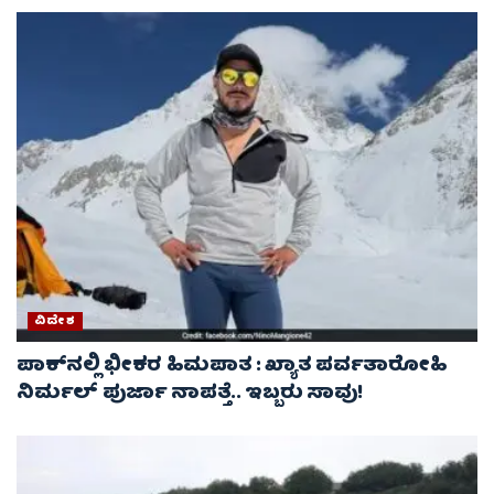
ವಿದೇಶ
ಪಾಕ್‌ನಲ್ಲಿ ಭೀಕರ ಹಿಮಪಾತ : ಖ್ಯಾತ ಪರ್ವತಾರೋಹಿ
ನಿರ್ಮಲ್ ಪುರ್ಜಾ ನಾಪತ್ತೆ.. ಇಬ್ಬರು ಸಾವು!