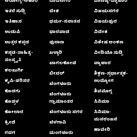
ಆರೋಗ್ಯ-ಆಹಾರ
ದಾವಣಗೆರೆ
ವಾಣಿಜ್ಯ-ವ್ಯಾಪಾರ
ಇತರೆ ಸುದ್ದಿ
ದೇಶ
ವಿಜಯನಗರ
ಇತಿಹಾಸ
ಧರ್ಮ-ಸನಾತನ
ವಿಜಯಪುರ
ಉಡುಪಿ
ಧಾರವಾಡ
ವಿದೇಶ
ಉತ್ತರ ಕನ್ನಡ
ಪುರಾಣ
ವಿಶೇಷ ಅಂಕಣ
ಕನ್ನಡ-ಸಾಹಿತ್ಯ-
ಬಳ್ಳಾರಿ
ವೀಡಿಯೊ ಸುದ್ದಿ
ಸಂಸ್ಕೃತಿ
ಬಾಗಲಕೋಟೆ
ವ್ಯಾಪಾರ
ಕಲಬುರ್ಗಿ
ಬೀದರ್
ಶಿಕ್ಷಣ-ಸ್ಪರ್ಧಾತ್ಮಕ-
ಕೃಷಿ-ಪರಿಸರ
ಉದ್ಯೋಗ
ಬೆಂಗಳೂರು
ಕೊಡಗು
ಶಿವಮೊಗ್ಗ
ಬೆಂಗಳೂರು
ಕೊಪ್ಪಳ
ಗ್ರಾಮಾಂತರ
ಸಿನಿಮಾ
ಕೋಲಾರ
ಬೆಂಗಳೂರು ನಗರ
ಸಿನಿಮಾ-
ಮನರಂಜನೆ
ಕ್ರೀಡೆ
ಬೆಳಗಾವಿ
ಹಾವೇರಿ
ಗದಗ
ಮಂಗಳೂರು