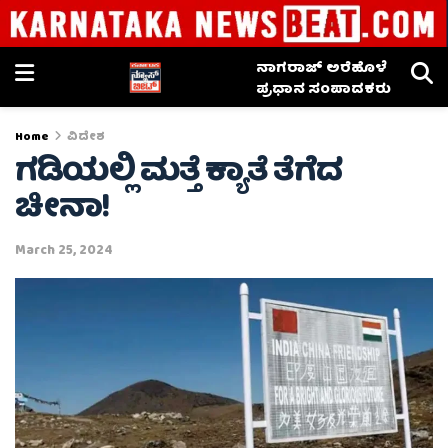
ನಾಗರಾಜ್ ಅರೆಹೊಳೆ
ಪ್ರಧಾನ ಸಂಪಾದಕರು
Home
ವಿದೇಶ
ಗಡಿಯಲ್ಲಿ ಮತ್ತೆ ಕ್ಯಾತೆ ತೆಗೆದ
ಚೀನಾ!
March 25, 2024