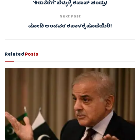
‘ಕಿರುತೆರೆಗೆ’ ಬೆಳ್ಳುಳ್ಳಿ ಕಬಾಬ್ ಚಂದ್ರು!
Next Post
ಮೋದಿ ಅಂದವರ ಕಪಾಳಕ್ಕೆ ಹೊಡೆಯಿರಿ!
Related
Posts