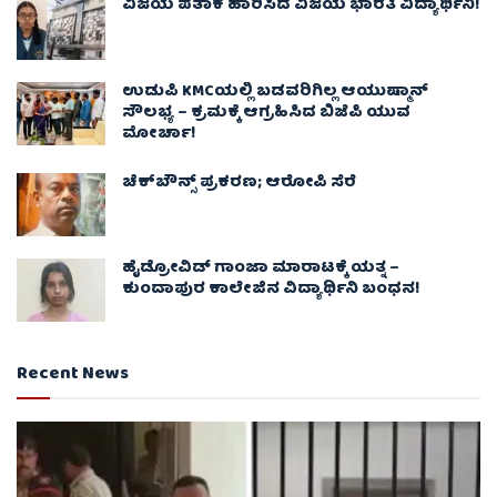
ವಿಜಯ ಪತಾಕೆ ಹಾರಿಸಿದ ವಿಜಯ ಭಾರತಿ ವಿದ್ಯಾರ್ಥಿನಿ!
ಉಡುಪಿ KMCಯಲ್ಲಿ ಬಡವರಿಗಿಲ್ಲ ಆಯುಷ್ಮಾನ್
ಸೌಲಭ್ಯ – ಕ್ರಮಕ್ಕೆ ಆಗ್ರಹಿಸಿದ ಬಿಜೆಪಿ ಯುವ
ಮೋರ್ಚಾ!
ಚೆಕ್​ಬೌನ್ಸ್​ ಪ್ರಕರಣ; ಆರೋಪಿ ಸೆರೆ
ಹೈಡ್ರೋವಿಡ್ ಗಾಂಜಾ ಮಾರಾಟಕ್ಕೆ ಯತ್ನ –
ಕುಂದಾಪುರ ಕಾಲೇಜಿನ ವಿದ್ಯಾರ್ಥಿನಿ ಬಂಧನ!
Recent News