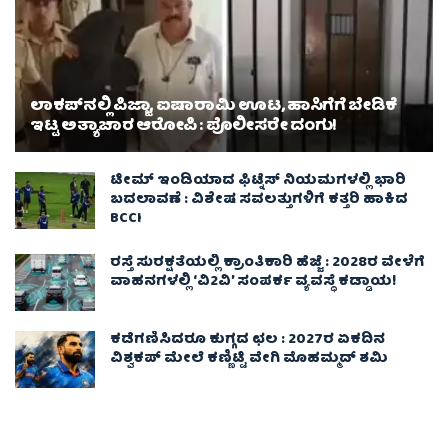
ಲಾಕಪ್‌ನಲ್ಲಿ ಪಿಜ್ಜಾ, ಐಷಾರಾಮಿ ಊಟ, ಹಾಸಿಗೆಗೆ ಬೇಡಿಕೆ
ಇಟ್ಟ ಅತ್ಯಾಚಾರ ಆರೋಪಿ : ಪೊಲೀಸರೇ ದಂಗು!
ಟೀಮ್ ಇಂಡಿಯಾದ ಫಿಟ್ನೆಸ್ ನಿಯಮಗಳಲ್ಲಿ ಭಾರಿ
ಬದಲಾವಣೆ : ವಿಶೇಷ ಸವಲತ್ತುಗಳಿಗೆ ಕತ್ತರಿ ಹಾಕಿದ
BCCI
ರಸ್ತೆ ಸುರಕ್ಷತೆಯಲ್ಲಿ ಕ್ರಾಂತಿಕಾರಿ ಹೆಜ್ಜೆ : 2028ರ ವೇಳೆಗೆ
ವಾಹನಗಳಲ್ಲಿ ‘ವಿ2ವಿ’ ಸಂಪರ್ಕ ವ್ಯವಸ್ಥೆ ಕಡ್ಡಾಯ!
ಕಡೆಗಣಿಸಿದರೂ ಕುಗ್ಗದ ಛಲ : 2027ರ ಏಕದಿನ
ವಿಶ್ವಕಪ್‌ ಮೇಲೆ ಕಣ್ಣಿಟ್ಟಿ ವೇಗಿ ಮೊಹಮ್ಮದ್ ಶಮಿ