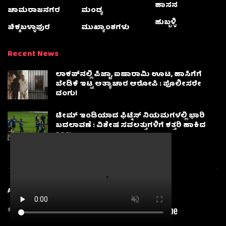
ಹಾಸನ
ಚಾಮರಾಜನಗರ
ಮಂಡ್ಯ
ಹುಬ್ಬಳ್ಳಿ
ಚಿಕ್ಕಬಳ್ಳಾಫುರ
ಮುಖ್ಯಾಂಶಗಳು
Recent News
ಲಾಕಪ್‌ನಲ್ಲಿ ಪಿಜ್ಜಾ, ಐಷಾರಾಮಿ ಊಟ, ಹಾಸಿಗೆಗೆ
ಬೇಡಿಕೆ ಇಟ್ಟ ಅತ್ಯಾಚಾರ ಆರೋಪಿ : ಪೊಲೀಸರೇ
ದಂಗು!
ಟೀಮ್ ಇಂಡಿಯಾದ ಫಿಟ್ನೆಸ್ ನಿಯಮಗಳಲ್ಲಿ ಭಾರಿ
ಬದಲಾವಣೆ : ವಿಶೇಷ ಸವಲತ್ತುಗಳಿಗೆ ಕತ್ತರಿ ಹಾಕಿದ
BCCI
About
Advertise
Privacy & Policy
Contact Us
© 2025
Karnatakanewsbeat