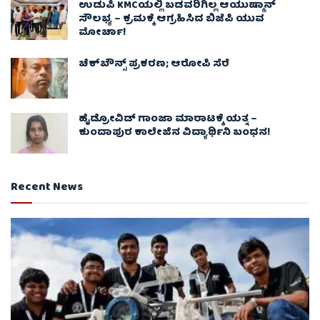
ಉಡುಪಿ KMCಯಲ್ಲಿ ಬಡವರಿಗಿಲ್ಲ ಆಯುಷ್ಮಾನ್
ಸೌಲಭ್ಯ – ಕ್ರಮಕ್ಕೆ ಆಗ್ರಹಿಸಿದ ಬಿಜೆಪಿ ಯುವ
ಮೋರ್ಚಾ!
ಚೆಕ್​ಬೌನ್ಸ್​ ಪ್ರಕರಣ; ಆರೋಪಿ ಸೆರೆ
ಹೈಡ್ರೋವಿಡ್ ಗಾಂಜಾ ಮಾರಾಟಕ್ಕೆ ಯತ್ನ –
ಕುಂದಾಪುರ ಕಾಲೇಜಿನ ವಿದ್ಯಾರ್ಥಿನಿ ಬಂಧನ!
Recent News