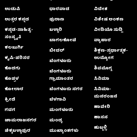
ಉಡುಪಿ
ಧಾರವಾಡ
ವಿದೇಶ
ಉತ್ತರ ಕನ್ನಡ
ಪುರಾಣ
ವಿಶೇಷ ಅಂಕಣ
ಕನ್ನಡ-ಸಾಹಿತ್ಯ-
ಬಳ್ಳಾರಿ
ವೀಡಿಯೊ ಸುದ್ದಿ
ಸಂಸ್ಕೃತಿ
ಬಾಗಲಕೋಟೆ
ವ್ಯಾಪಾರ
ಕಲಬುರ್ಗಿ
ಬೀದರ್
ಶಿಕ್ಷಣ-ಸ್ಪರ್ಧಾತ್ಮಕ-
ಕೃಷಿ-ಪರಿಸರ
ಉದ್ಯೋಗ
ಬೆಂಗಳೂರು
ಕೊಡಗು
ಶಿವಮೊಗ್ಗ
ಬೆಂಗಳೂರು
ಕೊಪ್ಪಳ
ಗ್ರಾಮಾಂತರ
ಸಿನಿಮಾ
ಕೋಲಾರ
ಬೆಂಗಳೂರು ನಗರ
ಸಿನಿಮಾ-
ಮನರಂಜನೆ
ಕ್ರೀಡೆ
ಬೆಳಗಾವಿ
ಹಾವೇರಿ
ಗದಗ
ಮಂಗಳೂರು
ಹಾಸನ
ಚಾಮರಾಜನಗರ
ಮಂಡ್ಯ
ಹುಬ್ಬಳ್ಳಿ
ಚಿಕ್ಕಬಳ್ಳಾಫುರ
ಮುಖ್ಯಾಂಶಗಳು