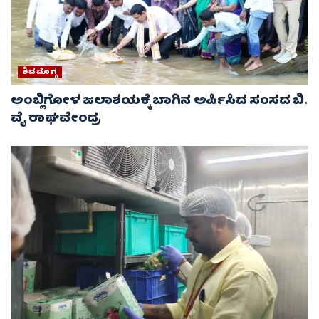
ಶಿವಮೊಗ್ಗ
ಅಂಬ್ಲಿಗೋಳ ಜಲಾಶಯಕ್ಕೆ ಬಾಗಿನ ಅರ್ಪಿಸಿದ ಸಂಸದ ಬಿ.
ವೈ ರಾಘವೇಂದ್ರ