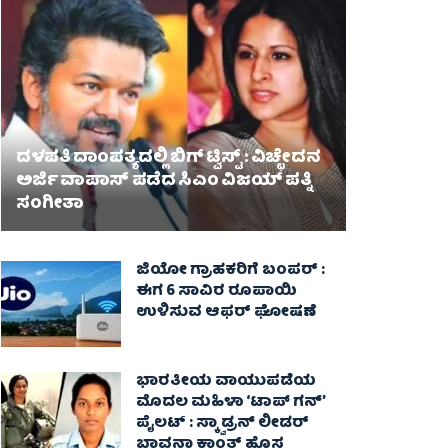
ದಳಪತಿ ದಾಂಪತ್ಯದಲ್ಲಿ ಬಿಗ್ ಟ್ವಿಸ್ಟ್ : ವಿಚ್ಛೇದನ
ಅರ್ಜಿ ವಾಪಾಸ್‌ ಪಡೆದ ಸಿಎಂ ವಿಜಯ್ ಪತ್ನಿ
ಸಂಗೀತಾ‌
ಜಿಯೋ ಗ್ರಾಹಕರಿಗೆ ಬಂಪರ್ :
ಈಗ 6 ಸಾವಿರ ರೂಪಾಯಿ
ಉಳಿಸುವ ಆಫರ್ ಘೋಷಣೆ
ಭಾರತೀಯ ವಾಯುಪಡೆಯ
ಮೊದಲ ಮಹಿಳಾ ‘ಟಾಪ್ ಗನ್’
ಪೈಲಟ್ : ಸ್ಕ್ವಾಡ್ರನ್ ಲೀಡರ್
ಭಾವನಾ ಕಾಂತ್ ಹೊಸ