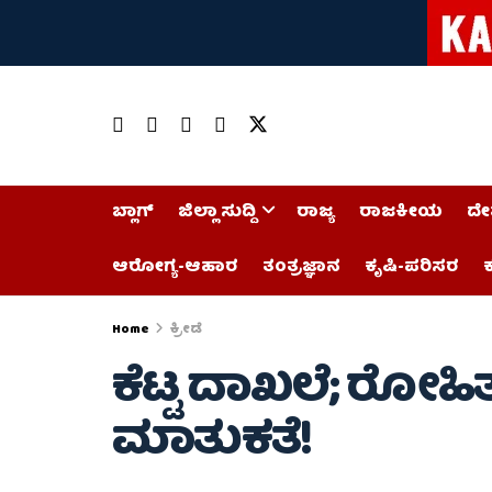
ಬ್ಲಾಗ್
ಜಿಲ್ಲಾ ಸುದ್ದಿ
ರಾಜ್ಯ
ರಾಜಕೀಯ
ದೇ
ಆರೋಗ್ಯ-ಆಹಾರ
ತಂತ್ರಜ್ಞಾನ
ಕೃಷಿ-ಪರಿಸರ
ಕ
Home
ಕ್ರೀಡೆ
ಕೆಟ್ಟ ದಾಖಲೆ; ರೋಹ
ಮಾತುಕತೆ!