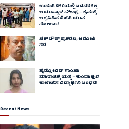
ಉಡುಪಿ KMCಯಲ್ಲಿ ಬಡವರಿಗಿಲ್ಲ
ಆಯುಷ್ಮಾನ್ ಸೌಲಭ್ಯ – ಕ್ರಮಕ್ಕೆ
ಆಗ್ರಹಿಸಿದ ಬಿಜೆಪಿ ಯುವ
ಮೋರ್ಚಾ!
ಚೆಕ್​ಬೌನ್ಸ್​ ಪ್ರಕರಣ; ಆರೋಪಿ
ಸೆರೆ
ಹೈಡ್ರೋವಿಡ್ ಗಾಂಜಾ
ಮಾರಾಟಕ್ಕೆ ಯತ್ನ – ಕುಂದಾಪುರ
ಕಾಲೇಜಿನ ವಿದ್ಯಾರ್ಥಿನಿ ಬಂಧನ!
Recent News