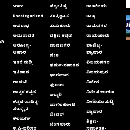
State
ಜ್ಯೋತಿಷ್ಯ
ರಾಜಕೀಯ
Uncategorized
ತಂತ್ರಜ್ಞಾನ
ರಾಜ್ಯ
ಅಪರಾಧ
ತುಮಕೂರು
ರಾಮನಗರ
ಅಮರಾವತಿ
ದಕ್ಷಿಣ ಕನ್ನಡ
ರಾಯಚೂರು
ಗಿ
ಆರೋಗ್ಯ-
ದಾವಣಗೆರೆ
ವಾಣಿಜ್ಯ-
ಆಹಾರ
ವ್ಯಾಪಾರ
ದೇಶ
ಇತರೆ ಸುದ್ದಿ
ವಿಜಯನಗರ
ಧರ್ಮ-ಸನಾತನ
ಇತಿಹಾಸ
ವಿಜಯಪುರ
ಧಾರವಾಡ
ಉಡುಪಿ
ವಿದೇಶ
ಪುರಾಣ
ಉತ್ತರ ಕನ್ನಡ
ವಿಶೇಷ ಅಂಕಣ
ಬಳ್ಳಾರಿ
ಕನ್ನಡ-ಸಾಹಿತ್ಯ-
ವೀಡಿಯೊ ಸುದ್ದಿ
ಬಾಗಲಕೋಟೆ
ಸಂಸ್ಕೃತಿ
ವ್ಯಾಪಾರ
ಬೀದರ್
ಕಲಬುರ್ಗಿ
ಶಿಕ್ಷಣ-
ಬೆಂಗಳೂರು
ಕೃಷಿ-ಪರಿಸರ
ಸ್ಪರ್ಧಾತ್ಮಕ-