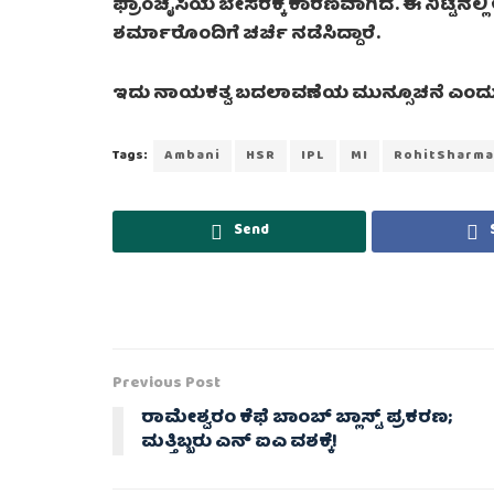
ಫ್ರಾಂಚೈಸಿಯ ಬೇಸರಕ್ಕೆ ಕಾರಣವಾಗಿದೆ. ಈ ನಿಟ್ಟಿ
ಶರ್ಮಾರೊಂದಿಗೆ ಚರ್ಚೆ ನಡೆಸಿದ್ದಾರೆ.
ಇದು ನಾಯಕತ್ವ ಬದಲಾವಣೆಯ ಮುನ್ಸೂಚನೆ ಎಂದು ರೋ
Tags:
Ambani
HSR
IPL
MI
RohitSharma
Send
Previous Post
ರಾಮೇಶ್ವರಂ ಕೆಫೆ ಬಾಂಬ್ ಬ್ಲಾಸ್ಟ್ ಪ್ರಕರಣ;
ಮತ್ತಿಬ್ಬರು ಎನ್ ಐಎ ವಶಕ್ಕೆ!