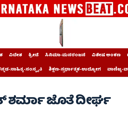
ಶ
ವಿದೇಶ
ಕ್ರೀಡೆ
ಸಿನಿಮಾ-ಮನರಂಜನೆ
ವಿಶೇಷ ಅಂಕಣ
ನ್ನಡ-ಸಾಹಿತ್ಯ-ಸಂಸ್ಕೃತಿ
ಶಿಕ್ಷಣ-ಸ್ಪರ್ಧಾತ್ಮಕ-ಉದ್ಯೋಗ
ವಾಣಿಜ್ಯ-ವ
ಿತ್ ಶರ್ಮಾ ಜೊತೆ ದೀರ್ಘ