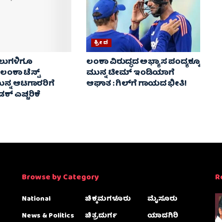
ಕ್ರೀಡೆ
ಾಲುಗಳಿಗೂ
ಲಂಕಾ ವಿರುದ್ಧದ ಅಭ್ಯಾಸ ಪಂದ್ಯಕ್ಕೂ
: ಲಂಕಾ ಟೆಸ್ಟ್
ಮುನ್ನ ಟೀಮ್ ಇಂಡಿಯಾಗೆ
ನ್ನ ಆಟಗಾರರಿಗೆ
ಆಘಾತ : ಗಿಲ್‌ಗೆ ಗಾಯದ ಭೀತಿ!
್ ಎಚ್ಚರಿಕೆ
Browse by Category
R
National
ಚಿಕ್ಕಮಗಳೂರು
ಮೈಸೂರು
News & Politics
ಚಿತ್ರದುರ್ಗ
ಯಾದಗಿರಿ