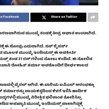
on Facebook
Share on Twitter
ೆ ಕಾರಣವಾಗಿರುವ ಮುಂಬೈ ತಂಡಕ್ಕೆ ತೀವ್ರ ಆಘಾತ ಉಂಟಾಗಿದೆ.
ಕೆ ಈ ನೋವು ಎದುರಾಗಿದೆ. ಸನ್ ರೈಸರ್ಸ್
ೀಡುವ ಮೂಲಕ ಮುಂಬೈ ಇಂಡಿಯನ್ಸ್ ಈ ಅಪಕೀರ್ತಿ
ಡಿಯನ್ಸ್ ತಂಡ 31 ರನ್ ಗಳಿಂದ ಸೋಲು ಕಂಡಿದೆ. ಈ ಸೋಲಿನ
ಅಂಬಾನಿ ರೋಹಿತ್ ಶರ್ಮಾ ಅವರೊಂದಿಗೆ ದೀರ್ಘಕಾಲದ
ಲ್ಲಿ ವೈರಲ್ ಆಗಿವೆ. ಈ ಬಾರಿಯ ಐಪಿಎಲ್ ಆರಂಭಕ್ಕೂ
 ಶರ್ಮಾರನ್ನು ನಾಯಕತ್ವದಿಂದ ಕೆಳಗೆ ಇಳಿಸಿ ಹಾರ್ದಿಕ
್ಯಗಳಲ್ಲಿ ಮುಂಬೈ ನಿರೀಕ್ಷಿತ ಫಲಿತಾಂಶ ತೋರಿಸಿಲ್ಲ.
ಡಿದ ಅಪಖ್ಯಾತಿ ಮುಂಬೈ ಇಂಡಿಯನ್ಸ್ ಪಾಲಾಗಿದ್ದಕ್ಕೆ