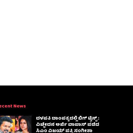
ecent News
ದಳಪತಿ ದಾಂಪತ್ಯದಲ್ಲಿ ಬಿಗ್ ಟ್ವಿಸ್ಟ್ :
ವಿಚ್ಛೇದನ ಅರ್ಜಿ ವಾಪಾಸ್‌ ಪಡೆದ
ಸಿಎಂ ವಿಜಯ್ ಪತ್ನಿ ಸಂಗೀತಾ‌