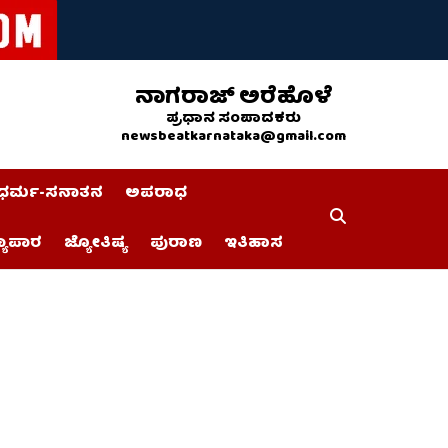
ನಾಗರಾಜ್ ಅರೆಹೊಳೆ
ಪ್ರಧಾನ ಸಂಪಾದಕರು
newsbeatkarnataka@gmail.com
ಧರ್ಮ-ಸನಾತನ
ಅಪರಾಧ
್ಯಾಪಾರ
ಜ್ಯೋತಿಷ್ಯ
ಪುರಾಣ
ಇತಿಹಾಸ