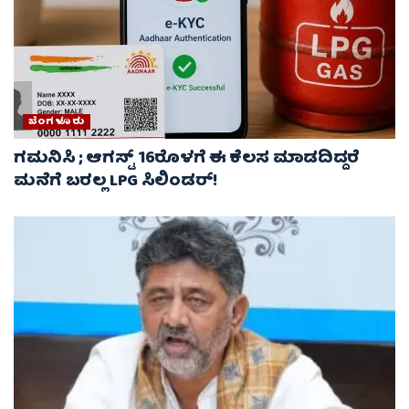
ಬೆಂಗಳೂರು
ಗಮನಿಸಿ ; ಆಗಸ್ಟ್ 16ರೊಳಗೆ ಈ ಕೆಲಸ ಮಾಡದಿದ್ದರೆ
ಮನೆಗೆ ಬರಲ್ಲ LPG ಸಿಲಿಂಡರ್!