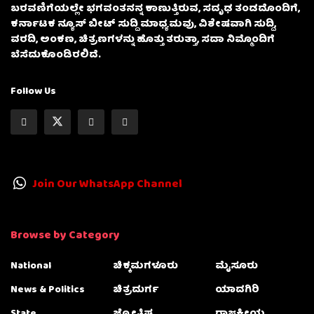
ಬರವಣಿಗೆಯಲ್ಲೇ ಭಗವಂತನನ್ನ ಕಾಣುತ್ತಿರುವ, ಸದೃಢ ತಂಡದೊಂದಿಗೆ,
ಕರ್ನಾಟಕ ನ್ಯೂಸ್ ಬೀಟ್ ಸುದ್ದಿ ಮಾಧ್ಯಮವು, ವಿಶೇಷವಾಗಿ ಸುದ್ದಿ,
ವರದಿ, ಅಂಕಣ, ಚಿತ್ರಣಗಳನ್ನು ಹೊತ್ತು ತರುತ್ತಾ, ಸದಾ ನಿಮ್ಮೊಂದಿಗೆ
ಬೆಸೆದುಕೊಂಡಿರಲಿದೆ.
Follow Us
Join Our WhatsApp Channel
Browse by Category
National
ಚಿಕ್ಕಮಗಳೂರು
ಮೈಸೂರು
News & Politics
ಚಿತ್ರದುರ್ಗ
ಯಾದಗಿರಿ
State
ಜ್ಯೋತಿಷ್ಯ
ರಾಜಕೀಯ