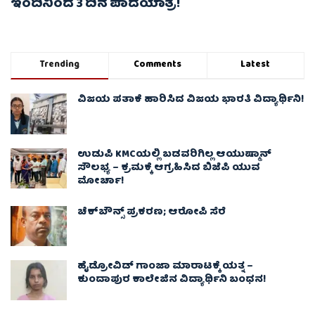
ಇಂದಿನಿಂದ 3 ದಿನ ಪಾದಯಾತ್ರೆ!
Trending
Comments
Latest
ವಿಜಯ ಪತಾಕೆ ಹಾರಿಸಿದ ವಿಜಯ ಭಾರತಿ ವಿದ್ಯಾರ್ಥಿನಿ!
ಉಡುಪಿ KMCಯಲ್ಲಿ ಬಡವರಿಗಿಲ್ಲ ಆಯುಷ್ಮಾನ್
ಸೌಲಭ್ಯ – ಕ್ರಮಕ್ಕೆ ಆಗ್ರಹಿಸಿದ ಬಿಜೆಪಿ ಯುವ
ಮೋರ್ಚಾ!
ಚೆಕ್​ಬೌನ್ಸ್​ ಪ್ರಕರಣ; ಆರೋಪಿ ಸೆರೆ
ಹೈಡ್ರೋವಿಡ್ ಗಾಂಜಾ ಮಾರಾಟಕ್ಕೆ ಯತ್ನ –
ಕುಂದಾಪುರ ಕಾಲೇಜಿನ ವಿದ್ಯಾರ್ಥಿನಿ ಬಂಧನ!