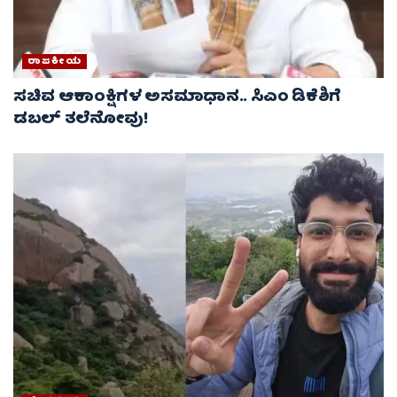
ರಾಜಕೀಯ
ಸಚಿವ ಆಕಾಂಕ್ಷಿಗಳ ಅಸಮಾಧಾನ.. ಸಿಎಂ ಡಿಕೆಶಿಗೆ
ಡಬಲ್ ತಲೆನೋವು!