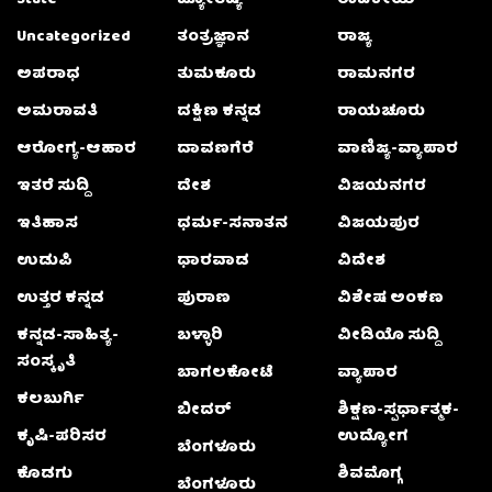
Uncategorized
ತಂತ್ರಜ್ಞಾನ
ರಾಜ್ಯ
ಅಪರಾಧ
ತುಮಕೂರು
ರಾಮನಗರ
ಅಮರಾವತಿ
ದಕ್ಷಿಣ ಕನ್ನಡ
ರಾಯಚೂರು
ಆರೋಗ್ಯ-ಆಹಾರ
ದಾವಣಗೆರೆ
ವಾಣಿಜ್ಯ-ವ್ಯಾಪಾರ
ಇತರೆ ಸುದ್ದಿ
ದೇಶ
ವಿಜಯನಗರ
ಇತಿಹಾಸ
ಧರ್ಮ-ಸನಾತನ
ವಿಜಯಪುರ
ಉಡುಪಿ
ಧಾರವಾಡ
ವಿದೇಶ
ಉತ್ತರ ಕನ್ನಡ
ಪುರಾಣ
ವಿಶೇಷ ಅಂಕಣ
ಕನ್ನಡ-ಸಾಹಿತ್ಯ-
ಬಳ್ಳಾರಿ
ವೀಡಿಯೊ ಸುದ್ದಿ
ಸಂಸ್ಕೃತಿ
ಬಾಗಲಕೋಟೆ
ವ್ಯಾಪಾರ
ಕಲಬುರ್ಗಿ
ಬೀದರ್
ಶಿಕ್ಷಣ-ಸ್ಪರ್ಧಾತ್ಮಕ-
ಕೃಷಿ-ಪರಿಸರ
ಉದ್ಯೋಗ
ಬೆಂಗಳೂರು
ಕೊಡಗು
ಶಿವಮೊಗ್ಗ
ಬೆಂಗಳೂರು