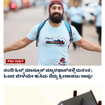
ಚಿಕ್ಕಬಳ್ಳಾಫುರ
ನಂದಿ ಹಿಲ್ಸ್ ಮಾನ್ಸೂನ್ ಮ್ಯಾರಥಾನ್‌ನಲ್ಲಿ ದುರಂತ ;
ಓಟದ ವೇಳೆಯೇ ಕುಸಿದು ಬಿದ್ದು ಕ್ರೀಡಾಪಟು ಸಾವು!