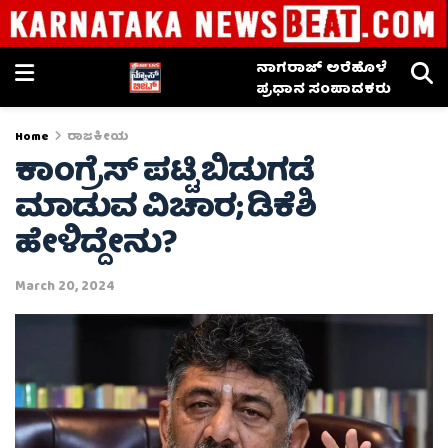
ನಾಗರಾಜ್ ಅರೆಹೊಳೆ
ಪ್ರಧಾನ ಸಂಪಾದಕರು
Home
ರಾಜಕೀಯ
ಕಾಂಗ್ರೆಸ್ ಪಟ್ಟಿ ಬಿಡುಗಡೆ
ಮಾಡುವ ವಿಚಾರ; ಡಿಕೆಶಿ
ಹೇಳಿದ್ದೇನು?
March 20, 2024