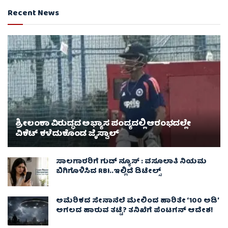
Recent News
ಶ್ರೀಲಂಕಾ ವಿರುದ್ಧದ ಅಭ್ಯಾಸ ಪಂದ್ಯದಲ್ಲಿ ಆರಂಭದಲ್ಲೇ
ವಿಕೆಟ್ ಕಳೆದುಕೊಂಡ ಜೈಸ್ವಾಲ್
ಸಾಲಗಾರರಿಗೆ ಗುಡ್ ನ್ಯೂಸ್ : ವಸೂಲಾತಿ ನಿಯಮ
ಬಿಗಿಗೊಳಿಸಿದ RBI..ಇಲ್ಲಿದೆ ಡಿಟೇಲ್ಸ್
ಅಮೆರಿಕದ ಸೇನಾನೆಲೆ ಮೇಲಿಂದ ಹಾರಿತೇ ‘100 ಅಡಿ’
ಅಗಲದ ಹಾರುವ ತಟ್ಟೆ? ತನಿಖೆಗೆ ಪೆಂಟಗನ್ ಆದೇಶ!