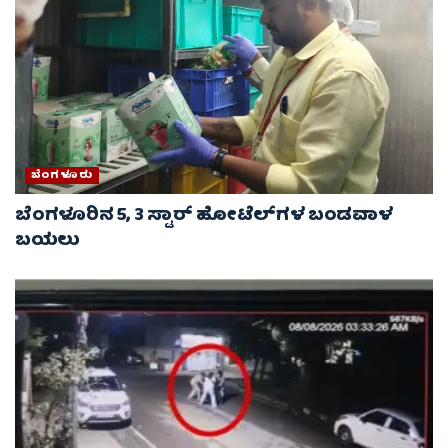
ಬೆಂಗಳೂರು
ಬೆಂಗಳೂರಿನ 5, 3 ಸ್ಟಾರ್​​​​ ಹೋಟೆಲ್​​​​ಗಳ ಬಂಡವಾಳ
ಬಯಲು