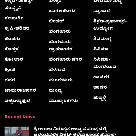
ಕನ್ನಡ-ಸಾಹಿತ್ಯ-
ಬಳ್ಳಾರಿ
ವೀಡಿಯೊ ಸುದ್ದಿ
ಸಂಸ್ಕೃತಿ
ಬಾಗಲಕೋಟೆ
ವ್ಯಾಪಾರ
ಕಲಬುರ್ಗಿ
ಬೀದರ್
ಶಿಕ್ಷಣ-ಸ್ಪರ್ಧಾತ್ಮಕ-
ಕೃಷಿ-ಪರಿಸರ
ಉದ್ಯೋಗ
ಬೆಂಗಳೂರು
ಕೊಡಗು
ಶಿವಮೊಗ್ಗ
ಬೆಂಗಳೂರು
ಕೊಪ್ಪಳ
ಗ್ರಾಮಾಂತರ
ಸಿನಿಮಾ
ಕೋಲಾರ
ಬೆಂಗಳೂರು ನಗರ
ಸಿನಿಮಾ-
ಮನರಂಜನೆ
ಕ್ರೀಡೆ
ಬೆಳಗಾವಿ
ಹಾವೇರಿ
ಗದಗ
ಮಂಗಳೂರು
ಹಾಸನ
ಚಾಮರಾಜನಗರ
ಮಂಡ್ಯ
ಹುಬ್ಬಳ್ಳಿ
ಚಿಕ್ಕಬಳ್ಳಾಫುರ
ಮುಖ್ಯಾಂಶಗಳು
Recent News
ಶ್ರೀಲಂಕಾ ವಿರುದ್ಧದ ಅಭ್ಯಾಸ ಪಂದ್ಯದಲ್ಲಿ
ಆರಂಭದಲ್ಲೇ ವಿಕೆಟ್ ಕಳೆದುಕೊಂಡ ಜೈಸ್ವಾಲ್