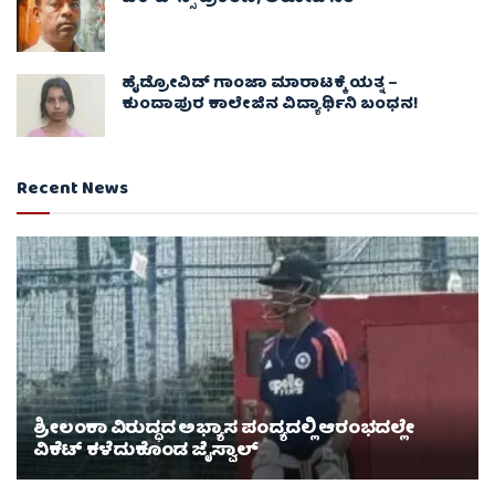
ಹೈಡ್ರೋವಿಡ್ ಗಾಂಜಾ ಮಾರಾಟಕ್ಕೆ ಯತ್ನ –
ಕುಂದಾಪುರ ಕಾಲೇಜಿನ ವಿದ್ಯಾರ್ಥಿನಿ ಬಂಧನ!
Recent News
ಶ್ರೀಲಂಕಾ ವಿರುದ್ಧದ ಅಭ್ಯಾಸ ಪಂದ್ಯದಲ್ಲಿ ಆರಂಭದಲ್ಲೇ
ವಿಕೆಟ್ ಕಳೆದುಕೊಂಡ ಜೈಸ್ವಾಲ್