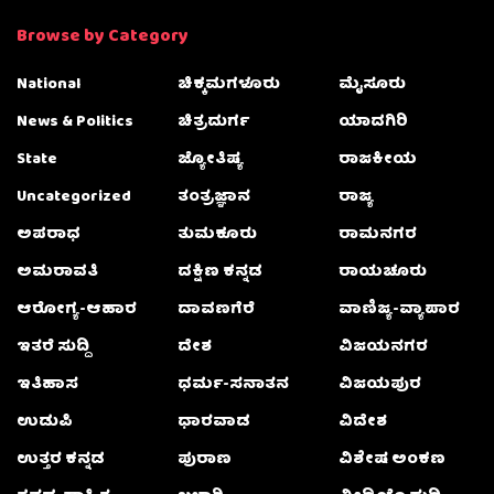
Browse by Category
National
ಚಿಕ್ಕಮಗಳೂರು
ಮೈಸೂರು
News & Politics
ಚಿತ್ರದುರ್ಗ
ಯಾದಗಿರಿ
State
ಜ್ಯೋತಿಷ್ಯ
ರಾಜಕೀಯ
Uncategorized
ತಂತ್ರಜ್ಞಾನ
ರಾಜ್ಯ
ಅಪರಾಧ
ತುಮಕೂರು
ರಾಮನಗರ
ಅಮರಾವತಿ
ದಕ್ಷಿಣ ಕನ್ನಡ
ರಾಯಚೂರು
ಆರೋಗ್ಯ-ಆಹಾರ
ದಾವಣಗೆರೆ
ವಾಣಿಜ್ಯ-ವ್ಯಾಪಾರ
ಇತರೆ ಸುದ್ದಿ
ದೇಶ
ವಿಜಯನಗರ
ಇತಿಹಾಸ
ಧರ್ಮ-ಸನಾತನ
ವಿಜಯಪುರ
ಉಡುಪಿ
ಧಾರವಾಡ
ವಿದೇಶ
ಉತ್ತರ ಕನ್ನಡ
ಪುರಾಣ
ವಿಶೇಷ ಅಂಕಣ