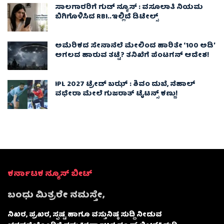
ಸಾಲಗಾರರಿಗೆ ಗುಡ್ ನ್ಯೂಸ್ : ವಸೂಲಾತಿ ನಿಯಮ
ಬಿಗಿಗೊಳಿಸಿದ RBI..ಇಲ್ಲಿದೆ ಡಿಟೇಲ್ಸ್
ಅಮೆರಿಕದ ಸೇನಾನೆಲೆ ಮೇಲಿಂದ ಹಾರಿತೇ ‘100 ಅಡಿ’
ಅಗಲದ ಹಾರುವ ತಟ್ಟೆ? ತನಿಖೆಗೆ ಪೆಂಟಗನ್ ಆದೇಶ!
IPL 2027 ಟ್ರೇಡ್‌ ಬಝ್ : ಶಿವಂ ದುಬೆ, ನೆಹಾಲ್
ವಧೇರಾ ಮೇಲೆ ಗುಜರಾತ್ ಟೈಟನ್ಸ್ ಕಣ್ಣು!
ಕರ್ನಾಟಕ ನ್ಯೂಸ್ ಬೀಟ್
ಬಂಧು ಮಿತ್ರರೇ ನಮಸ್ತೇ,
ನಿಖರ, ಪ್ರಖರ, ಸ್ಪಷ್ಟ ಹಾಗೂ ವಸ್ತುನಿಷ್ಠ ಸುದ್ದಿ ನೀಡುವ