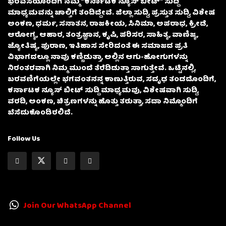
ಭರವಸೆಯೊಂದಿಗೆ ನಮ್ಮ “ಕರ್ನಾಟಕ ನ್ಯೂಸ್ ಬೀಟ್” ಸುದ್ದಿ
ಮಾಧ್ಯಮವನ್ನು ಚಾಲ್ತಿಗೆ ತಂದಿದ್ದೇವೆ. ಜಿಲ್ಲಾ ಸುದ್ದಿ, ಪ್ರಸ್ತುತ ಸುದ್ದಿ, ವಿಶೇಷ
ಅಂಕಣ, ಧರ್ಮ, ಸನಾತನ, ರಾಜಕೀಯ, ಸಿನಿಮಾ, ಅಪರಾಧ, ಕ್ರೀಡೆ,
ಆರೋಗ್ಯ, ಆಹಾರ, ತಂತ್ರಜ್ಞಾನ, ಕೃಷಿ, ಪರಿಸರ, ಸಾಹಿತ್ಯ, ವಾಣಿಜ್ಯ,
ಜ್ಯೋತಿಷ್ಯ, ಪುರಾಣ, ಇತಿಹಾಸ ಸೇರಿದಂತೆ ಈ ಸಮಾಜದ ಪ್ರತಿ
ವಿಭಾಗದಲ್ಲೂ ನಾವು ಕಣ್ಣಿಡುತ್ತಾ, ಅಲ್ಲಿನ ಆಗು-ಹೋಗುಗಳನ್ನು
ನಿರಂತರವಾಗಿ ನಿಮ್ಮ ಮುಂದೆ ತೆರೆದಿಡುತ್ತಾ ಸಾಗುತ್ತೇವೆ. ಒಟ್ಟಿನಲ್ಲಿ,
ಬರವಣಿಗೆಯಲ್ಲೇ ಭಗವಂತನನ್ನ ಕಾಣುತ್ತಿರುವ, ಸದೃಢ ತಂಡದೊಂದಿಗೆ,
ಕರ್ನಾಟಕ ನ್ಯೂಸ್ ಬೀಟ್ ಸುದ್ದಿ ಮಾಧ್ಯಮವು, ವಿಶೇಷವಾಗಿ ಸುದ್ದಿ,
ವರದಿ, ಅಂಕಣ, ಚಿತ್ರಣಗಳನ್ನು ಹೊತ್ತು ತರುತ್ತಾ, ಸದಾ ನಿಮ್ಮೊಂದಿಗೆ
ಬೆಸೆದುಕೊಂಡಿರಲಿದೆ.
Follow Us
Join Our WhatsApp Channel