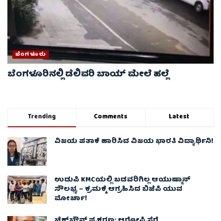
ಬೆಂಗಳೂರು
ಬೆಂಗಳೂರಿನಲ್ಲಿ ಡೆಲಿವರಿ ಬಾಯ್ ಮೇಲೆ‌ ಹಲ್ಲೆ
Trending
Comments
Latest
ವಿಜಯ ಪತಾಕೆ ಹಾರಿಸಿದ ವಿಜಯ ಭಾರತಿ ವಿದ್ಯಾರ್ಥಿನಿ!
ಉಡುಪಿ KMCಯಲ್ಲಿ ಬಡವರಿಗಿಲ್ಲ ಆಯುಷ್ಮಾನ್
ಸೌಲಭ್ಯ – ಕ್ರಮಕ್ಕೆ ಆಗ್ರಹಿಸಿದ ಬಿಜೆಪಿ ಯುವ
ಮೋರ್ಚಾ!
ಚೆಕ್​ಬೌನ್ಸ್​ ಪ್ರಕರಣ; ಆರೋಪಿ ಸೆರೆ