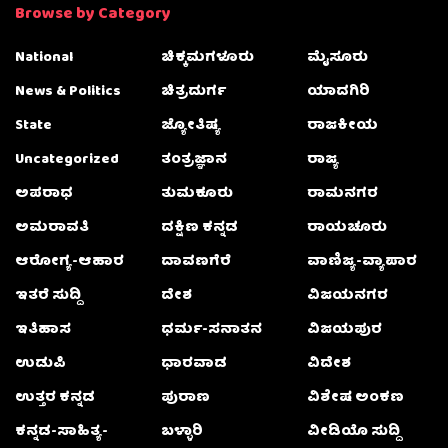
Browse by Category
National
ಚಿಕ್ಕಮಗಳೂರು
ಮೈಸೂರು
News & Politics
ಚಿತ್ರದುರ್ಗ
ಯಾದಗಿರಿ
State
ಜ್ಯೋತಿಷ್ಯ
ರಾಜಕೀಯ
Uncategorized
ತಂತ್ರಜ್ಞಾನ
ರಾಜ್ಯ
ಅಪರಾಧ
ತುಮಕೂರು
ರಾಮನಗರ
ಅಮರಾವತಿ
ದಕ್ಷಿಣ ಕನ್ನಡ
ರಾಯಚೂರು
ಆರೋಗ್ಯ-ಆಹಾರ
ದಾವಣಗೆರೆ
ವಾಣಿಜ್ಯ-ವ್ಯಾಪಾರ
ಇತರೆ ಸುದ್ದಿ
ದೇಶ
ವಿಜಯನಗರ
ಇತಿಹಾಸ
ಧರ್ಮ-ಸನಾತನ
ವಿಜಯಪುರ
ಉಡುಪಿ
ಧಾರವಾಡ
ವಿದೇಶ
ಉತ್ತರ ಕನ್ನಡ
ಪುರಾಣ
ವಿಶೇಷ ಅಂಕಣ
ಕನ್ನಡ-ಸಾಹಿತ್ಯ-
ಬಳ್ಳಾರಿ
ವೀಡಿಯೊ ಸುದ್ದಿ