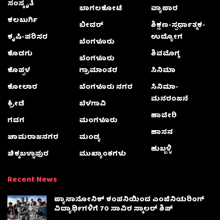
ಸಂಸ್ಕೃತಿ
ಬಾಗಲಕೋಟೆ
ವ್ಯಾಪಾರ
ಕಲಬುರ್ಗಿ
ಬೀದರ್
ಶಿಕ್ಷಣ-ಸ್ಪರ್ಧಾತ್ಮಕ-
ಕೃಷಿ-ಪರಿಸರ
ಉದ್ಯೋಗ
ಬೆಂಗಳೂರು
ಕೊಡಗು
ಶಿವಮೊಗ್ಗ
ಬೆಂಗಳೂರು
ಕೊಪ್ಪಳ
ಗ್ರಾಮಾಂತರ
ಸಿನಿಮಾ
ಕೋಲಾರ
ಬೆಂಗಳೂರು ನಗರ
ಸಿನಿಮಾ-
ಮನರಂಜನೆ
ಕ್ರೀಡೆ
ಬೆಳಗಾವಿ
ಹಾವೇರಿ
ಗದಗ
ಮಂಗಳೂರು
ಹಾಸನ
ಚಾಮರಾಜನಗರ
ಮಂಡ್ಯ
ಹುಬ್ಬಳ್ಳಿ
ಚಿಕ್ಕಬಳ್ಳಾಫುರ
ಮುಖ್ಯಾಂಶಗಳು
Recent News
ಪ್ಯಾನಾಸೋನಿಕ್ ಕಂಪನಿಯಿಂದ ಎಂಜಿನಿಯರಿಂಗ್
ವಿದ್ಯಾರ್ಥಿಗಳಿಗೆ 70 ಸಾವಿರ ಸ್ಕಾಲರ್ ಶಿಪ್