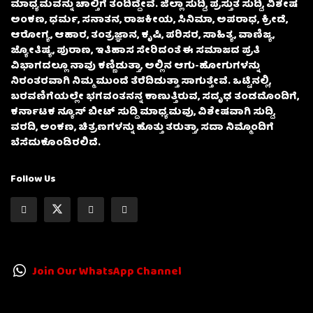
ಮಾಧ್ಯಮವನ್ನು ಚಾಲ್ತಿಗೆ ತಂದಿದ್ದೇವೆ. ಜಿಲ್ಲಾ ಸುದ್ದಿ, ಪ್ರಸ್ತುತ ಸುದ್ದಿ, ವಿಶೇಷ
ಅಂಕಣ, ಧರ್ಮ, ಸನಾತನ, ರಾಜಕೀಯ, ಸಿನಿಮಾ, ಅಪರಾಧ, ಕ್ರೀಡೆ,
ಆರೋಗ್ಯ, ಆಹಾರ, ತಂತ್ರಜ್ಞಾನ, ಕೃಷಿ, ಪರಿಸರ, ಸಾಹಿತ್ಯ, ವಾಣಿಜ್ಯ,
ಜ್ಯೋತಿಷ್ಯ, ಪುರಾಣ, ಇತಿಹಾಸ ಸೇರಿದಂತೆ ಈ ಸಮಾಜದ ಪ್ರತಿ
ವಿಭಾಗದಲ್ಲೂ ನಾವು ಕಣ್ಣಿಡುತ್ತಾ, ಅಲ್ಲಿನ ಆಗು-ಹೋಗುಗಳನ್ನು
ನಿರಂತರವಾಗಿ ನಿಮ್ಮ ಮುಂದೆ ತೆರೆದಿಡುತ್ತಾ ಸಾಗುತ್ತೇವೆ. ಒಟ್ಟಿನಲ್ಲಿ,
ಬರವಣಿಗೆಯಲ್ಲೇ ಭಗವಂತನನ್ನ ಕಾಣುತ್ತಿರುವ, ಸದೃಢ ತಂಡದೊಂದಿಗೆ,
ಕರ್ನಾಟಕ ನ್ಯೂಸ್ ಬೀಟ್ ಸುದ್ದಿ ಮಾಧ್ಯಮವು, ವಿಶೇಷವಾಗಿ ಸುದ್ದಿ,
ವರದಿ, ಅಂಕಣ, ಚಿತ್ರಣಗಳನ್ನು ಹೊತ್ತು ತರುತ್ತಾ, ಸದಾ ನಿಮ್ಮೊಂದಿಗೆ
ಬೆಸೆದುಕೊಂಡಿರಲಿದೆ.
Follow Us
Join Our WhatsApp Channel