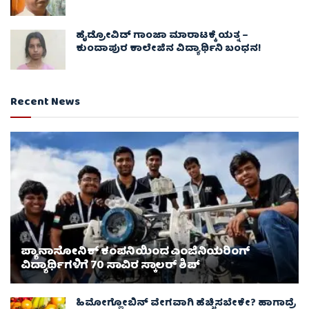
ಹೈಡ್ರೋವಿಡ್ ಗಾಂಜಾ ಮಾರಾಟಕ್ಕೆ ಯತ್ನ –
ಕುಂದಾಪುರ ಕಾಲೇಜಿನ ವಿದ್ಯಾರ್ಥಿನಿ ಬಂಧನ!
Recent News
ಪ್ಯಾನಾಸೋನಿಕ್ ಕಂಪನಿಯಿಂದ ಎಂಜಿನಿಯರಿಂಗ್
ವಿದ್ಯಾರ್ಥಿಗಳಿಗೆ 70 ಸಾವಿರ ಸ್ಕಾಲರ್ ಶಿಪ್
ಹಿಮೋಗ್ಲೋಬಿನ್ ವೇಗವಾಗಿ ಹೆಚ್ಚಿಸಬೇಕೇ? ಹಾಗಾದ್ರೆ