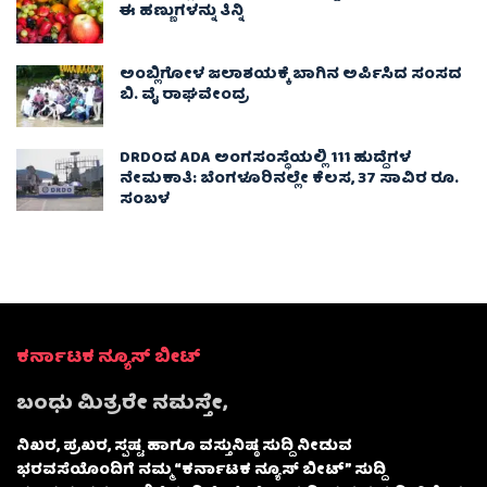
ಈ ಹಣ್ಣುಗಳನ್ನು ತಿನ್ನಿ
ಅಂಬ್ಲಿಗೋಳ ಜಲಾಶಯಕ್ಕೆ ಬಾಗಿನ ಅರ್ಪಿಸಿದ ಸಂಸದ
ಬಿ. ವೈ ರಾಘವೇಂದ್ರ
DRDOದ ADA ಅಂಗಸಂಸ್ಥೆಯಲ್ಲಿ 111 ಹುದ್ದೆಗಳ
ನೇಮಕಾತಿ: ಬೆಂಗಳೂರಿನಲ್ಲೇ ಕೆಲಸ, 37 ಸಾವಿರ ರೂ.
ಸಂಬಳ
ಕರ್ನಾಟಕ ನ್ಯೂಸ್ ಬೀಟ್
ಬಂಧು ಮಿತ್ರರೇ ನಮಸ್ತೇ,
ನಿಖರ, ಪ್ರಖರ, ಸ್ಪಷ್ಟ ಹಾಗೂ ವಸ್ತುನಿಷ್ಠ ಸುದ್ದಿ ನೀಡುವ
ಭರವಸೆಯೊಂದಿಗೆ ನಮ್ಮ “ಕರ್ನಾಟಕ ನ್ಯೂಸ್ ಬೀಟ್” ಸುದ್ದಿ