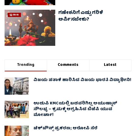
ಗಣೇಶನಿಗೆ ಎಷ್ಟು ಗರಿಕೆ
ಪುರಾಣ
ಅರ್ಪಿಸಬೇಕು?
Trending
Comments
Latest
ವಿಜಯ ಪತಾಕೆ ಹಾರಿಸಿದ ವಿಜಯ ಭಾರತಿ ವಿದ್ಯಾರ್ಥಿನಿ!
ಉಡುಪಿ KMCಯಲ್ಲಿ ಬಡವರಿಗಿಲ್ಲ ಆಯುಷ್ಮಾನ್
ಸೌಲಭ್ಯ – ಕ್ರಮಕ್ಕೆ ಆಗ್ರಹಿಸಿದ ಬಿಜೆಪಿ ಯುವ
ಮೋರ್ಚಾ!
ಚೆಕ್​ಬೌನ್ಸ್​ ಪ್ರಕರಣ; ಆರೋಪಿ ಸೆರೆ