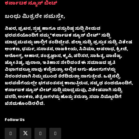
ಕರ್ನಾಟಕ ನ್ಯೂಸ್ ಬೀಟ್
ಬಂಧು ಮಿತ್ರರೇ ನಮಸ್ತೇ,
ನಿಖರ, ಪ್ರಖರ, ಸ್ಪಷ್ಟ ಹಾಗೂ ವಸ್ತುನಿಷ್ಠ ಸುದ್ದಿ ನೀಡುವ
ಭರವಸೆಯೊಂದಿಗೆ ನಮ್ಮ “ಕರ್ನಾಟಕ ನ್ಯೂಸ್ ಬೀಟ್” ಸುದ್ದಿ
ಮಾಧ್ಯಮವನ್ನು ಚಾಲ್ತಿಗೆ ತಂದಿದ್ದೇವೆ. ಜಿಲ್ಲಾ ಸುದ್ದಿ, ಪ್ರಸ್ತುತ ಸುದ್ದಿ, ವಿಶೇಷ
ಅಂಕಣ, ಧರ್ಮ, ಸನಾತನ, ರಾಜಕೀಯ, ಸಿನಿಮಾ, ಅಪರಾಧ, ಕ್ರೀಡೆ,
ಆರೋಗ್ಯ, ಆಹಾರ, ತಂತ್ರಜ್ಞಾನ, ಕೃಷಿ, ಪರಿಸರ, ಸಾಹಿತ್ಯ, ವಾಣಿಜ್ಯ,
ಜ್ಯೋತಿಷ್ಯ, ಪುರಾಣ, ಇತಿಹಾಸ ಸೇರಿದಂತೆ ಈ ಸಮಾಜದ ಪ್ರತಿ
ವಿಭಾಗದಲ್ಲೂ ನಾವು ಕಣ್ಣಿಡುತ್ತಾ, ಅಲ್ಲಿನ ಆಗು-ಹೋಗುಗಳನ್ನು
ನಿರಂತರವಾಗಿ ನಿಮ್ಮ ಮುಂದೆ ತೆರೆದಿಡುತ್ತಾ ಸಾಗುತ್ತೇವೆ. ಒಟ್ಟಿನಲ್ಲಿ,
ಬರವಣಿಗೆಯಲ್ಲೇ ಭಗವಂತನನ್ನ ಕಾಣುತ್ತಿರುವ, ಸದೃಢ ತಂಡದೊಂದಿಗೆ,
ಕರ್ನಾಟಕ ನ್ಯೂಸ್ ಬೀಟ್ ಸುದ್ದಿ ಮಾಧ್ಯಮವು, ವಿಶೇಷವಾಗಿ ಸುದ್ದಿ,
ವರದಿ, ಅಂಕಣ, ಚಿತ್ರಣಗಳನ್ನು ಹೊತ್ತು ತರುತ್ತಾ, ಸದಾ ನಿಮ್ಮೊಂದಿಗೆ
ಬೆಸೆದುಕೊಂಡಿರಲಿದೆ.
Follow Us