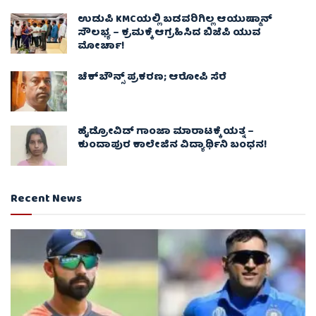
ಉಡುಪಿ KMCಯಲ್ಲಿ ಬಡವರಿಗಿಲ್ಲ ಆಯುಷ್ಮಾನ್
ಸೌಲಭ್ಯ – ಕ್ರಮಕ್ಕೆ ಆಗ್ರಹಿಸಿದ ಬಿಜೆಪಿ ಯುವ
ಮೋರ್ಚಾ!
ಚೆಕ್​ಬೌನ್ಸ್​ ಪ್ರಕರಣ; ಆರೋಪಿ ಸೆರೆ
ಹೈಡ್ರೋವಿಡ್ ಗಾಂಜಾ ಮಾರಾಟಕ್ಕೆ ಯತ್ನ –
ಕುಂದಾಪುರ ಕಾಲೇಜಿನ ವಿದ್ಯಾರ್ಥಿನಿ ಬಂಧನ!
Recent News