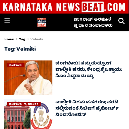
ನಾಗರಾಜ್ ಅರೆಹೊಳೆ
ಪ್ರಧಾನ ಸಂಪಾದಕರು
Home
Tag
Valmiki
Tag:
Valmiki
ಬೆಂಗಳೂರು| ನಮ್ಮ ಮೆಟ್ರೋಗೆ
ಬೆಂಗಳೂರು
ವಾಲ್ಮೀಕಿ ಹೆಸರು, ಕೇಂದ್ರಕ್ಕೆ ಒತ್ತಾಯ:
ಸಿಎಂ ಸಿದ್ದರಾಮಯ್ಯ
ವಾಲ್ಮೀಕಿ ನಿಗಮದ ಹಗರಣ; ವರದಿ
ಬೆಂಗಳೂರು ಗ್ರಾಮಾಂತರ
ಸಲ್ಲಿಸುವಂತೆ ಸಿಬಿಐಗೆ ಹೈಕೋರ್ಟ್
ನಿಂದ ನೋಟಿಸ್