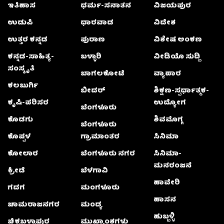
ಇತಿಹಾಸ
ಧರ್ಮ-ಸನಾತನ
ವಿಜಯಪುರ
ಉಡುಪಿ
ಧಾರವಾಡ
ವಿದೇಶ
ಉತ್ತರ ಕನ್ನಡ
ಪುರಾಣ
ವಿಶೇಷ ಅಂಕಣ
ಕನ್ನಡ-ಸಾಹಿತ್ಯ-
ಬಳ್ಳಾರಿ
ವೀಡಿಯೊ ಸುದ್ದಿ
ಸಂಸ್ಕೃತಿ
ಬಾಗಲಕೋಟೆ
ವ್ಯಾಪಾರ
ಕಲಬುರ್ಗಿ
ಬೀದರ್
ಶಿಕ್ಷಣ-ಸ್ಪರ್ಧಾತ್ಮಕ-
ಕೃಷಿ-ಪರಿಸರ
ಉದ್ಯೋಗ
ಬೆಂಗಳೂರು
ಕೊಡಗು
ಶಿವಮೊಗ್ಗ
ಬೆಂಗಳೂರು
ಕೊಪ್ಪಳ
ಗ್ರಾಮಾಂತರ
ಸಿನಿಮಾ
ಕೋಲಾರ
ಬೆಂಗಳೂರು ನಗರ
ಸಿನಿಮಾ-
ಮನರಂಜನೆ
ಕ್ರೀಡೆ
ಬೆಳಗಾವಿ
ಹಾವೇರಿ
ಗದಗ
ಮಂಗಳೂರು
ಹಾಸನ
ಚಾಮರಾಜನಗರ
ಮಂಡ್ಯ
ಹುಬ್ಬಳ್ಳಿ
ಚಿಕ್ಕಬಳ್ಳಾಫುರ
ಮುಖ್ಯಾಂಶಗಳು