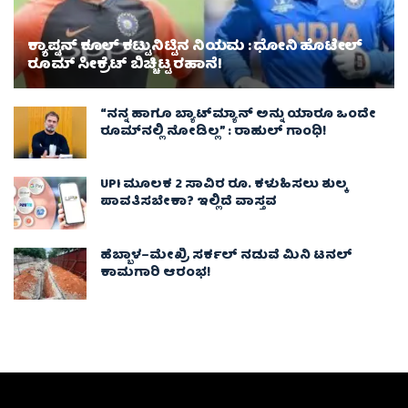
ಕ್ಯಾಪ್ಟನ್ ಕೂಲ್ ಕಟ್ಟುನಿಟ್ಟಿನ ನಿಯಮ : ಧೋನಿ ಹೊಟೇಲ್
ರೂಮ್ ಸೀಕ್ರೆಟ್ ಬಿಚ್ಚಿಟ್ಟ ರಹಾನೆ!
“ನನ್ನ ಹಾಗೂ ಬ್ಯಾಟ್‌ಮ್ಯಾನ್ ಅನ್ನು ಯಾರೂ ಒಂದೇ
ರೂಮ್‌ನಲ್ಲಿ ನೋಡಿಲ್ಲ” : ರಾಹುಲ್ ಗಾಂಧಿ!
UPI ಮೂಲಕ 2 ಸಾವಿರ ರೂ. ಕಳುಹಿಸಲು ಶುಲ್ಕ
ಪಾವತಿಸಬೇಕಾ? ಇಲ್ಲಿದೆ ವಾಸ್ತವ
ಹೆಬ್ಬಾಳ–ಮೇಖ್ರಿ ಸರ್ಕಲ್ ನಡುವೆ ಮಿನಿ ಟನಲ್
ಕಾಮಗಾರಿ ಆರಂಭ!