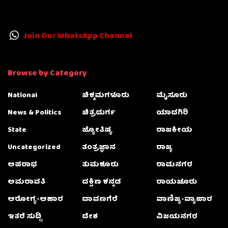
Join Our WhatsApp Channel
Browse by Category
National
ಚಿಕ್ಕಮಗಳೂರು
ಮೈಸೂರು
News & Politics
ಚಿತ್ರದುರ್ಗ
ಯಾದಗಿರಿ
State
ಜ್ಯೋತಿಷ್ಯ
ರಾಜಕೀಯ
Uncategorized
ತಂತ್ರಜ್ಞಾನ
ರಾಜ್ಯ
ಅಪರಾಧ
ತುಮಕೂರು
ರಾಮನಗರ
ಅಮರಾವತಿ
ದಕ್ಷಿಣ ಕನ್ನಡ
ರಾಯಚೂರು
ಆರೋಗ್ಯ-ಆಹಾರ
ದಾವಣಗೆರೆ
ವಾಣಿಜ್ಯ-ವ್ಯಾಪಾರ
ಇತರೆ ಸುದ್ದಿ
ದೇಶ
ವಿಜಯನಗರ