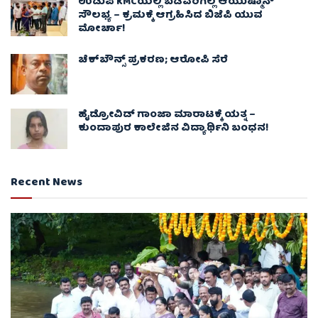
ಉಡುಪಿ KMCಯಲ್ಲಿ ಬಡವರಿಗಿಲ್ಲ ಆಯುಷ್ಮಾನ್
ಸೌಲಭ್ಯ – ಕ್ರಮಕ್ಕೆ ಆಗ್ರಹಿಸಿದ ಬಿಜೆಪಿ ಯುವ
ಮೋರ್ಚಾ!
ಚೆಕ್​ಬೌನ್ಸ್​ ಪ್ರಕರಣ; ಆರೋಪಿ ಸೆರೆ
ಹೈಡ್ರೋವಿಡ್ ಗಾಂಜಾ ಮಾರಾಟಕ್ಕೆ ಯತ್ನ –
ಕುಂದಾಪುರ ಕಾಲೇಜಿನ ವಿದ್ಯಾರ್ಥಿನಿ ಬಂಧನ!
Recent News