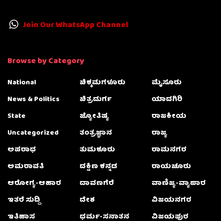
Join Our WhatsApp Channel
Browse by Category
National
ಚಿಕ್ಕಮಗಳೂರು
ಮೈಸೂರು
News & Politics
ಚಿತ್ರದುರ್ಗ
ಯಾದಗಿರಿ
State
ಜ್ಯೋತಿಷ್ಯ
ರಾಜಕೀಯ
Uncategorized
ತಂತ್ರಜ್ಞಾನ
ರಾಜ್ಯ
ಅಪರಾಧ
ತುಮಕೂರು
ರಾಮನಗರ
ಅಮರಾವತಿ
ದಕ್ಷಿಣ ಕನ್ನಡ
ರಾಯಚೂರು
ಆರೋಗ್ಯ-ಆಹಾರ
ದಾವಣಗೆರೆ
ವಾಣಿಜ್ಯ-ವ್ಯಾಪಾರ
ಇತರೆ ಸುದ್ದಿ
ದೇಶ
ವಿಜಯನಗರ
ಇತಿಹಾಸ
ಧರ್ಮ-ಸನಾತನ
ವಿಜಯಪುರ