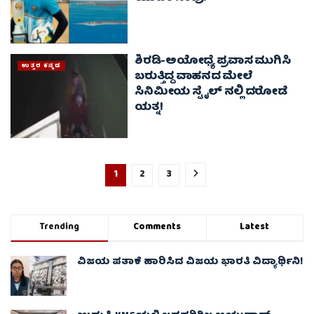
ಶಿರಡಿ-ಅಯೋಧ್ಯೆ ಪ್ರವಾಸ ಮುಗಿಸಿ
ಉತ್ತರ ಕನ್ನಡ
ಬರುತ್ತಿದ್ದ ವಾಹನದ ಮೇಲೆ
ಸಿನಿಮೀಯ ಸ್ಟೈಲ್‌ ನಲ್ಲಿ ದರೋಡೆ
ಯತ್ನ!
1
2
3
Trending
Comments
Latest
ವಿಜಯ ಪತಾಕೆ ಹಾರಿಸಿದ ವಿಜಯ ಭಾರತಿ ವಿದ್ಯಾರ್ಥಿನಿ!