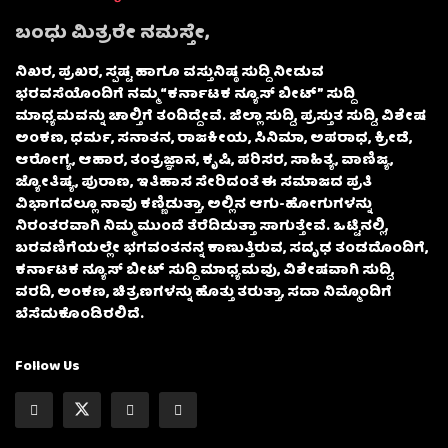
ಬಂಧು ಮಿತ್ರರೇ ನಮಸ್ತೇ,
ನಿಖರ, ಪ್ರಖರ, ಸ್ಪಷ್ಟ ಹಾಗೂ ವಸ್ತುನಿಷ್ಠ ಸುದ್ದಿ ನೀಡುವ
ಭರವಸೆಯೊಂದಿಗೆ ನಮ್ಮ “ಕರ್ನಾಟಕ ನ್ಯೂಸ್ ಬೀಟ್” ಸುದ್ದಿ
ಮಾಧ್ಯಮವನ್ನು ಚಾಲ್ತಿಗೆ ತಂದಿದ್ದೇವೆ. ಜಿಲ್ಲಾ ಸುದ್ದಿ, ಪ್ರಸ್ತುತ ಸುದ್ದಿ, ವಿಶೇಷ
ಅಂಕಣ, ಧರ್ಮ, ಸನಾತನ, ರಾಜಕೀಯ, ಸಿನಿಮಾ, ಅಪರಾಧ, ಕ್ರೀಡೆ,
ಆರೋಗ್ಯ, ಆಹಾರ, ತಂತ್ರಜ್ಞಾನ, ಕೃಷಿ, ಪರಿಸರ, ಸಾಹಿತ್ಯ, ವಾಣಿಜ್ಯ,
ಜ್ಯೋತಿಷ್ಯ, ಪುರಾಣ, ಇತಿಹಾಸ ಸೇರಿದಂತೆ ಈ ಸಮಾಜದ ಪ್ರತಿ
ವಿಭಾಗದಲ್ಲೂ ನಾವು ಕಣ್ಣಿಡುತ್ತಾ, ಅಲ್ಲಿನ ಆಗು-ಹೋಗುಗಳನ್ನು
ನಿರಂತರವಾಗಿ ನಿಮ್ಮ ಮುಂದೆ ತೆರೆದಿಡುತ್ತಾ ಸಾಗುತ್ತೇವೆ. ಒಟ್ಟಿನಲ್ಲಿ,
ಬರವಣಿಗೆಯಲ್ಲೇ ಭಗವಂತನನ್ನ ಕಾಣುತ್ತಿರುವ, ಸದೃಢ ತಂಡದೊಂದಿಗೆ,
ಕರ್ನಾಟಕ ನ್ಯೂಸ್ ಬೀಟ್ ಸುದ್ದಿ ಮಾಧ್ಯಮವು, ವಿಶೇಷವಾಗಿ ಸುದ್ದಿ,
ವರದಿ, ಅಂಕಣ, ಚಿತ್ರಣಗಳನ್ನು ಹೊತ್ತು ತರುತ್ತಾ, ಸದಾ ನಿಮ್ಮೊಂದಿಗೆ
ಬೆಸೆದುಕೊಂಡಿರಲಿದೆ.
Follow Us