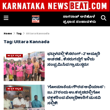
ನಾಗರಾಜ್ ಅರೆಹೊಳೆ
ಪ್ರಧಾನ ಸಂಪಾದಕರು
Home
Tag
Uttara Kannada
Tag:
Uttara Kannada
ಭಟ್ಕಳದಲ್ಲಿ ‘ಕೆಸರಂಗ್–2’ ಅದ್ಧೂರಿ
ಉತ್ತರ ಕನ್ನಡ
ಆಚರಣೆ.. ಕೆಸರುಗದ್ದೆಗೆ ಇಳಿದು
ಸಂಭ್ರಮಿಸಿದ ಗ್ರಾಮಸ್ಥರು!
‘ಗೋಮಾತೆಯ ಗೌರವ ಅಭಿಯಾನ’ :
ಉತ್ತರ ಕನ್ನಡ
ಜು.27ರಂದು ಉ.ಕನ್ನಡದಲ್ಲಿ ಗೋ
ರಕ್ಷಕರಿಂದ ಜಿಲ್ಲಾಧಿಕಾರಿಗೆ ಮನವಿ
ಸಲ್ಲಿಕೆ!