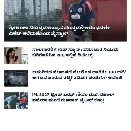
ಶ್ರೀಲಂಕಾ ವಿರುದ್ಧದ ಅಭ್ಯಾಸ ಪಂದ್ಯದಲ್ಲಿ ಆರಂಭದಲ್ಲೇ
ವಿಕೆಟ್ ಕಳೆದುಕೊಂಡ ಜೈಸ್ವಾಲ್
ಸಾಲಗಾರರಿಗೆ ಗುಡ್ ನ್ಯೂಸ್ : ವಸೂಲಾತಿ ನಿಯಮ
ಬಿಗಿಗೊಳಿಸಿದ RBI..ಇಲ್ಲಿದೆ ಡಿಟೇಲ್ಸ್
ಅಮೆರಿಕದ ಸೇನಾನೆಲೆ ಮೇಲಿಂದ ಹಾರಿತೇ ‘100 ಅಡಿ’
ಅಗಲದ ಹಾರುವ ತಟ್ಟೆ? ತನಿಖೆಗೆ ಪೆಂಟಗನ್ ಆದೇಶ!
IPL 2027 ಟ್ರೇಡ್‌ ಬಝ್ : ಶಿವಂ ದುಬೆ, ನೆಹಾಲ್
ವಧೇರಾ ಮೇಲೆ ಗುಜರಾತ್ ಟೈಟನ್ಸ್ ಕಣ್ಣು!