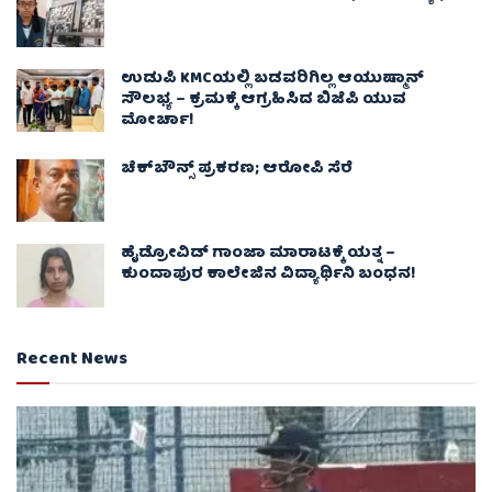
ಉಡುಪಿ KMCಯಲ್ಲಿ ಬಡವರಿಗಿಲ್ಲ ಆಯುಷ್ಮಾನ್
ಸೌಲಭ್ಯ – ಕ್ರಮಕ್ಕೆ ಆಗ್ರಹಿಸಿದ ಬಿಜೆಪಿ ಯುವ
ಮೋರ್ಚಾ!
ಚೆಕ್​ಬೌನ್ಸ್​ ಪ್ರಕರಣ; ಆರೋಪಿ ಸೆರೆ
ಹೈಡ್ರೋವಿಡ್ ಗಾಂಜಾ ಮಾರಾಟಕ್ಕೆ ಯತ್ನ –
ಕುಂದಾಪುರ ಕಾಲೇಜಿನ ವಿದ್ಯಾರ್ಥಿನಿ ಬಂಧನ!
Recent News