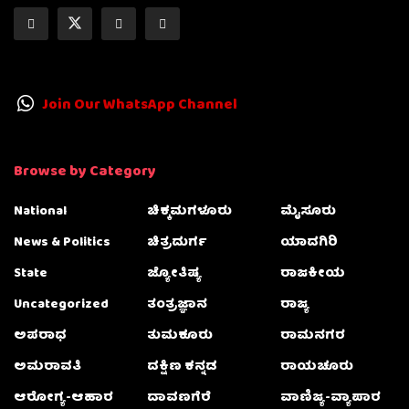
Join Our WhatsApp Channel
Browse by Category
National
ಚಿಕ್ಕಮಗಳೂರು
ಮೈಸೂರು
News & Politics
ಚಿತ್ರದುರ್ಗ
ಯಾದಗಿರಿ
State
ಜ್ಯೋತಿಷ್ಯ
ರಾಜಕೀಯ
Uncategorized
ತಂತ್ರಜ್ಞಾನ
ರಾಜ್ಯ
ಅಪರಾಧ
ತುಮಕೂರು
ರಾಮನಗರ
ಅಮರಾವತಿ
ದಕ್ಷಿಣ ಕನ್ನಡ
ರಾಯಚೂರು
ಆರೋಗ್ಯ-ಆಹಾರ
ದಾವಣಗೆರೆ
ವಾಣಿಜ್ಯ-ವ್ಯಾಪಾರ