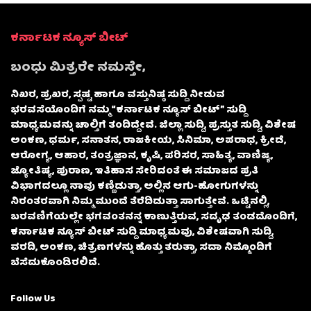
ಕರ್ನಾಟಕ ನ್ಯೂಸ್ ಬೀಟ್
ಬಂಧು ಮಿತ್ರರೇ ನಮಸ್ತೇ,
ನಿಖರ, ಪ್ರಖರ, ಸ್ಪಷ್ಟ ಹಾಗೂ ವಸ್ತುನಿಷ್ಠ ಸುದ್ದಿ ನೀಡುವ
ಭರವಸೆಯೊಂದಿಗೆ ನಮ್ಮ “ಕರ್ನಾಟಕ ನ್ಯೂಸ್ ಬೀಟ್” ಸುದ್ದಿ
ಮಾಧ್ಯಮವನ್ನು ಚಾಲ್ತಿಗೆ ತಂದಿದ್ದೇವೆ. ಜಿಲ್ಲಾ ಸುದ್ದಿ, ಪ್ರಸ್ತುತ ಸುದ್ದಿ, ವಿಶೇಷ
ಅಂಕಣ, ಧರ್ಮ, ಸನಾತನ, ರಾಜಕೀಯ, ಸಿನಿಮಾ, ಅಪರಾಧ, ಕ್ರೀಡೆ,
ಆರೋಗ್ಯ, ಆಹಾರ, ತಂತ್ರಜ್ಞಾನ, ಕೃಷಿ, ಪರಿಸರ, ಸಾಹಿತ್ಯ, ವಾಣಿಜ್ಯ,
ಜ್ಯೋತಿಷ್ಯ, ಪುರಾಣ, ಇತಿಹಾಸ ಸೇರಿದಂತೆ ಈ ಸಮಾಜದ ಪ್ರತಿ
ವಿಭಾಗದಲ್ಲೂ ನಾವು ಕಣ್ಣಿಡುತ್ತಾ, ಅಲ್ಲಿನ ಆಗು-ಹೋಗುಗಳನ್ನು
ನಿರಂತರವಾಗಿ ನಿಮ್ಮ ಮುಂದೆ ತೆರೆದಿಡುತ್ತಾ ಸಾಗುತ್ತೇವೆ. ಒಟ್ಟಿನಲ್ಲಿ,
ಬರವಣಿಗೆಯಲ್ಲೇ ಭಗವಂತನನ್ನ ಕಾಣುತ್ತಿರುವ, ಸದೃಢ ತಂಡದೊಂದಿಗೆ,
ಕರ್ನಾಟಕ ನ್ಯೂಸ್ ಬೀಟ್ ಸುದ್ದಿ ಮಾಧ್ಯಮವು, ವಿಶೇಷವಾಗಿ ಸುದ್ದಿ,
ವರದಿ, ಅಂಕಣ, ಚಿತ್ರಣಗಳನ್ನು ಹೊತ್ತು ತರುತ್ತಾ, ಸದಾ ನಿಮ್ಮೊಂದಿಗೆ
ಬೆಸೆದುಕೊಂಡಿರಲಿದೆ.
Follow Us