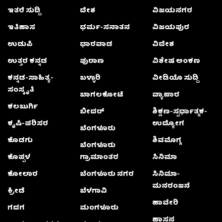
ಇತರೆ ಸುದ್ದಿ
ದೇಶ
ವಿಜಯನಗರ
ಇತಿಹಾಸ
ಧರ್ಮ-ಸನಾತನ
ವಿಜಯಪುರ
ಉಡುಪಿ
ಧಾರವಾಡ
ವಿದೇಶ
ಉತ್ತರ ಕನ್ನಡ
ಪುರಾಣ
ವಿಶೇಷ ಅಂಕಣ
ಕನ್ನಡ-ಸಾಹಿತ್ಯ-
ಬಳ್ಳಾರಿ
ವೀಡಿಯೊ ಸುದ್ದಿ
ಸಂಸ್ಕೃತಿ
ಬಾಗಲಕೋಟೆ
ವ್ಯಾಪಾರ
ಕಲಬುರ್ಗಿ
ಬೀದರ್
ಶಿಕ್ಷಣ-ಸ್ಪರ್ಧಾತ್ಮಕ-
ಕೃಷಿ-ಪರಿಸರ
ಉದ್ಯೋಗ
ಬೆಂಗಳೂರು
ಕೊಡಗು
ಶಿವಮೊಗ್ಗ
ಬೆಂಗಳೂರು
ಕೊಪ್ಪಳ
ಗ್ರಾಮಾಂತರ
ಸಿನಿಮಾ
ಕೋಲಾರ
ಬೆಂಗಳೂರು ನಗರ
ಸಿನಿಮಾ-
ಮನರಂಜನೆ
ಕ್ರೀಡೆ
ಬೆಳಗಾವಿ
ಹಾವೇರಿ
ಗದಗ
ಮಂಗಳೂರು
ಹಾಸನ