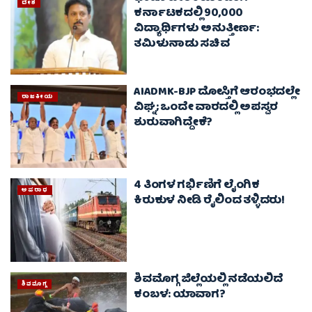
ದೇಶ
ಕರ್ನಾಟಕದಲ್ಲಿ 90,000
ವಿದ್ಯಾರ್ಥಿಗಳು ಅನುತ್ತೀರ್ಣ:
ತಮಿಳುನಾಡು ಸಚಿವ
AIADMK-BJP ದೋಸ್ತಿಗೆ ಆರಂಭದಲ್ಲೇ
ರಾಜಕೀಯ
ವಿಘ್ನ; ಒಂದೇ ವಾರದಲ್ಲಿ ಅಪಸ್ವರ
ಶುರುವಾಗಿದ್ದೇಕೆ?
4 ತಿಂಗಳ ಗರ್ಭಿಣಿಗೆ ಲೈಂಗಿಕ
ಅಪರಾಧ
ಕಿರುಕುಳ ನೀಡಿ ರೈಲಿಂದ ತಳ್ಳಿದರು!
ಶಿವಮೊಗ್ಗ ಜಿಲ್ಲೆಯಲ್ಲಿ ನಡೆಯಲಿದೆ
ಶಿವಮೊಗ್ಗ
ಕಂಬಳ: ಯಾವಾಗ?