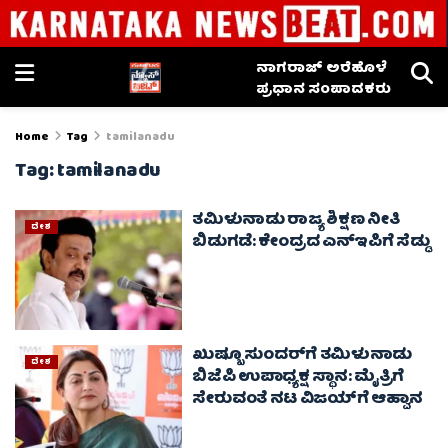
ನಾಗರಾಜ್ ಅರೆಹೊಳೆ
ಪ್ರಧಾನ ಸಂಪಾದಕರು
Home
Tag
tamilanadu
Tag:
tamilanadu
ತಮಿಳುನಾಡು ರಾಜ್ಯ ಶಿಕ್ಷಣ ನೀತಿ
ದೇಶ
ಬಿಡುಗಡೆ: ಕೇಂದ್ರದ ಎನ್ಇಪಿಗೆ ಸೆಡ್ಡು
ಖುಷ್ಬೂ ಸುಂದರ್‌ಗೆ ತಮಿಳುನಾಡು
ದೇಶ
ಬಿಜೆಪಿ ಉಪಾಧ್ಯಕ್ಷ ಸ್ಥಾನ: ಮೈತ್ರಿಗೆ
ಸೇರುವಂತೆ ನಟ ವಿಜಯ್‌ಗೆ ಆಹ್ವಾನ