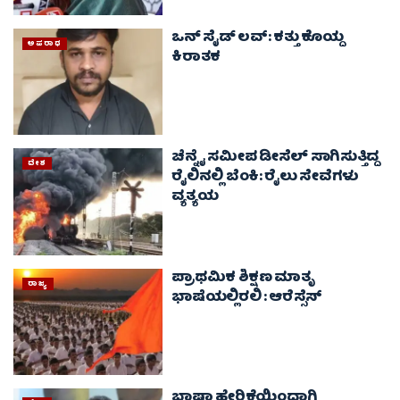
ಒನ್ ಸೈಡ್ ಲವ್: ಕತ್ತು ಕೊಯ್ದ
ಅಪರಾಧ
ಕಿರಾತಕ
ಚೆನ್ನೈ ಸಮೀಪ ಡೀಸೆಲ್ ಸಾಗಿಸುತ್ತಿದ್ದ
ದೇಶ
ರೈಲಿನಲ್ಲಿ ಬೆಂಕಿ: ರೈಲು ಸೇವೆಗಳು
ವ್ಯತ್ಯಯ
ಪ್ರಾಥಮಿಕ ಶಿಕ್ಷಣ ಮಾತೃ
ರಾಜ್ಯ
ಭಾಷೆಯಲ್ಲಿರಲಿ : ಆರೆಸ್ಸೆಸ್
ಭಾಷಾ ಹೇರಿಕೆಯಿಂದಾಗಿ