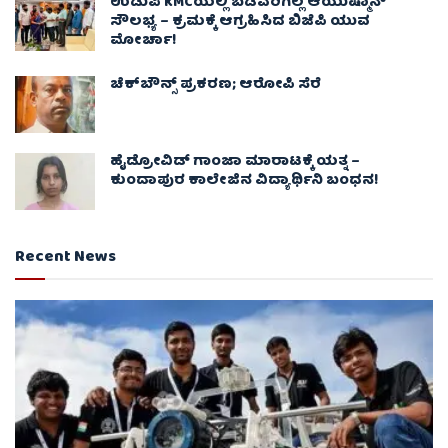
ಉಡುಪಿ KMCಯಲ್ಲಿ ಬಡವರಿಗಿಲ್ಲ ಆಯುಷ್ಮಾನ್
ಸೌಲಭ್ಯ – ಕ್ರಮಕ್ಕೆ ಆಗ್ರಹಿಸಿದ ಬಿಜೆಪಿ ಯುವ
ಮೋರ್ಚಾ!
ಚೆಕ್​ಬೌನ್ಸ್​ ಪ್ರಕರಣ; ಆರೋಪಿ ಸೆರೆ
ಹೈಡ್ರೋವಿಡ್ ಗಾಂಜಾ ಮಾರಾಟಕ್ಕೆ ಯತ್ನ –
ಕುಂದಾಪುರ ಕಾಲೇಜಿನ ವಿದ್ಯಾರ್ಥಿನಿ ಬಂಧನ!
Recent News