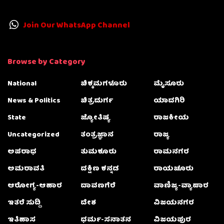
Join Our WhatsApp Channel
Browse by Category
National
ಚಿಕ್ಕಮಗಳೂರು
ಮೈಸೂರು
News & Politics
ಚಿತ್ರದುರ್ಗ
ಯಾದಗಿರಿ
State
ಜ್ಯೋತಿಷ್ಯ
ರಾಜಕೀಯ
Uncategorized
ತಂತ್ರಜ್ಞಾನ
ರಾಜ್ಯ
ಅಪರಾಧ
ತುಮಕೂರು
ರಾಮನಗರ
ಅಮರಾವತಿ
ದಕ್ಷಿಣ ಕನ್ನಡ
ರಾಯಚೂರು
ಆರೋಗ್ಯ-ಆಹಾರ
ದಾವಣಗೆರೆ
ವಾಣಿಜ್ಯ-ವ್ಯಾಪಾರ
ಇತರೆ ಸುದ್ದಿ
ದೇಶ
ವಿಜಯನಗರ
ಇತಿಹಾಸ
ಧರ್ಮ-ಸನಾತನ
ವಿಜಯಪುರ