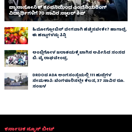
ಪ್ಯಾನಾಸೋನಿಕ್ ಕಂಪನಿಯಿಂದ ಎಂಜಿನಿಯರಿಂಗ್
ವಿದ್ಯಾರ್ಥಿಗಳಿಗೆ 70 ಸಾವಿರ ಸ್ಕಾಲರ್ ಶಿಪ್
ಹಿಮೋಗ್ಲೋಬಿನ್ ವೇಗವಾಗಿ ಹೆಚ್ಚಿಸಬೇಕೇ? ಹಾಗಾದ್ರೆ
ಈ ಹಣ್ಣುಗಳನ್ನು ತಿನ್ನಿ
ಅಂಬ್ಲಿಗೋಳ ಜಲಾಶಯಕ್ಕೆ ಬಾಗಿನ ಅರ್ಪಿಸಿದ ಸಂಸದ
ಬಿ. ವೈ ರಾಘವೇಂದ್ರ
DRDOದ ADA ಅಂಗಸಂಸ್ಥೆಯಲ್ಲಿ 111 ಹುದ್ದೆಗಳ
ನೇಮಕಾತಿ: ಬೆಂಗಳೂರಿನಲ್ಲೇ ಕೆಲಸ, 37 ಸಾವಿರ ರೂ.
ಸಂಬಳ
ಕರ್ನಾಟಕ ನ್ಯೂಸ್ ಬೀಟ್