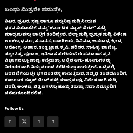
ಬಂಧು ಮಿತ್ರರೇ ನಮಸ್ತೇ,
ನಿಖರ, ಪ್ರಖರ, ಸ್ಪಷ್ಟ ಹಾಗೂ ವಸ್ತುನಿಷ್ಠ ಸುದ್ದಿ ನೀಡುವ
ಭರವಸೆಯೊಂದಿಗೆ ನಮ್ಮ “ಕರ್ನಾಟಕ ನ್ಯೂಸ್ ಬೀಟ್” ಸುದ್ದಿ
ಮಾಧ್ಯಮವನ್ನು ಚಾಲ್ತಿಗೆ ತಂದಿದ್ದೇವೆ. ಜಿಲ್ಲಾ ಸುದ್ದಿ, ಪ್ರಸ್ತುತ ಸುದ್ದಿ, ವಿಶೇಷ
ಅಂಕಣ, ಧರ್ಮ, ಸನಾತನ, ರಾಜಕೀಯ, ಸಿನಿಮಾ, ಅಪರಾಧ, ಕ್ರೀಡೆ,
ಆರೋಗ್ಯ, ಆಹಾರ, ತಂತ್ರಜ್ಞಾನ, ಕೃಷಿ, ಪರಿಸರ, ಸಾಹಿತ್ಯ, ವಾಣಿಜ್ಯ,
ಜ್ಯೋತಿಷ್ಯ, ಪುರಾಣ, ಇತಿಹಾಸ ಸೇರಿದಂತೆ ಈ ಸಮಾಜದ ಪ್ರತಿ
ವಿಭಾಗದಲ್ಲೂ ನಾವು ಕಣ್ಣಿಡುತ್ತಾ, ಅಲ್ಲಿನ ಆಗು-ಹೋಗುಗಳನ್ನು
ನಿರಂತರವಾಗಿ ನಿಮ್ಮ ಮುಂದೆ ತೆರೆದಿಡುತ್ತಾ ಸಾಗುತ್ತೇವೆ. ಒಟ್ಟಿನಲ್ಲಿ,
ಬರವಣಿಗೆಯಲ್ಲೇ ಭಗವಂತನನ್ನ ಕಾಣುತ್ತಿರುವ, ಸದೃಢ ತಂಡದೊಂದಿಗೆ,
ಕರ್ನಾಟಕ ನ್ಯೂಸ್ ಬೀಟ್ ಸುದ್ದಿ ಮಾಧ್ಯಮವು, ವಿಶೇಷವಾಗಿ ಸುದ್ದಿ,
ವರದಿ, ಅಂಕಣ, ಚಿತ್ರಣಗಳನ್ನು ಹೊತ್ತು ತರುತ್ತಾ, ಸದಾ ನಿಮ್ಮೊಂದಿಗೆ
ಬೆಸೆದುಕೊಂಡಿರಲಿದೆ.
Follow Us