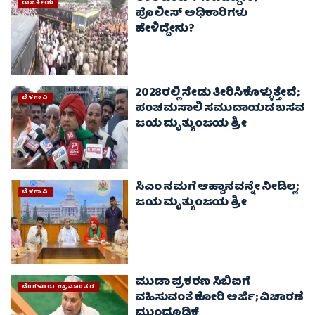
ರಾಜಕೀಯ
ಪೊಲೀಸ್ ಅಧಿಕಾರಿಗಳು
ಹೇಳಿದ್ದೇನು?
2028ರಲ್ಲಿ ಸೇಡು ತೀರಿಸಿಕೊಳ್ಳುತ್ತೇವೆ;
ಬೆಳಗಾವಿ
ಪಂಚಮಸಾಲಿ ಸಮುದಾಯದ ಬಸವ
ಜಯ ಮೃತ್ಯುಂಜಯ ಶ್ರೀ
ಸಿಎಂ ನಮಗೆ ಆಹ್ವಾನವನ್ನೇ ನೀಡಿಲ್ಲ;
ಬೆಳಗಾವಿ
ಜಯ ಮೃತ್ಯುಂಜಯ ಶ್ರೀ
ಮುಡಾ ಪ್ರಕರಣ ಸಿಬಿಐಗೆ
ಬೆಂಗಳೂರು ಗ್ರಾಮಾಂತರ
ವಹಿಸುವಂತೆ ಕೋರಿ ಅರ್ಜಿ; ವಿಚಾರಣೆ
ಮುಂದೂಡಿಕೆ