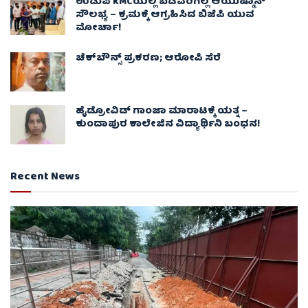
ಉಡುಪಿ KMCಯಲ್ಲಿ ಬಡವರಿಗಿಲ್ಲ ಆಯುಷ್ಮಾನ್
ಸೌಲಭ್ಯ – ಕ್ರಮಕ್ಕೆ ಆಗ್ರಹಿಸಿದ ಬಿಜೆಪಿ ಯುವ
ಮೋರ್ಚಾ!
ಚೆಕ್​ಬೌನ್ಸ್​ ಪ್ರಕರಣ; ಆರೋಪಿ ಸೆರೆ
ಹೈಡ್ರೋವಿಡ್ ಗಾಂಜಾ ಮಾರಾಟಕ್ಕೆ ಯತ್ನ –
ಕುಂದಾಪುರ ಕಾಲೇಜಿನ ವಿದ್ಯಾರ್ಥಿನಿ ಬಂಧನ!
Recent News