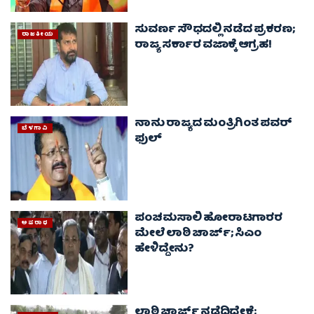
ಸುವರ್ಣ ಸೌಧದಲ್ಲಿ ನಡೆದ ಪ್ರಕರಣ;
ರಾಜಕೀಯ
ರಾಜ್ಯ ಸರ್ಕಾರ ವಜಾಕ್ಕೆ ಆಗ್ರಹ!
ನಾನು ರಾಜ್ಯದ ಮಂತ್ರಿಗಿಂತ ಪವರ್
ಬೆಳಗಾವಿ
ಫುಲ್
ಪಂಚಮಸಾಲಿ ಹೋರಾಟಗಾರರ
ಅಪರಾಧ
ಮೇಲೆ ಲಾಠಿ ಚಾರ್ಜ್; ಸಿಎಂ
ಹೇಳಿದ್ದೇನು?
ಲಾಠಿ ಚಾರ್ಜ್ ನಡೆದಿದ್ದೇಕೆ;