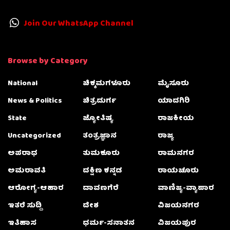
Join Our WhatsApp Channel
Browse by Category
National
ಚಿಕ್ಕಮಗಳೂರು
ಮೈಸೂರು
News & Politics
ಚಿತ್ರದುರ್ಗ
ಯಾದಗಿರಿ
State
ಜ್ಯೋತಿಷ್ಯ
ರಾಜಕೀಯ
Uncategorized
ತಂತ್ರಜ್ಞಾನ
ರಾಜ್ಯ
ಅಪರಾಧ
ತುಮಕೂರು
ರಾಮನಗರ
ಅಮರಾವತಿ
ದಕ್ಷಿಣ ಕನ್ನಡ
ರಾಯಚೂರು
ಆರೋಗ್ಯ-ಆಹಾರ
ದಾವಣಗೆರೆ
ವಾಣಿಜ್ಯ-ವ್ಯಾಪಾರ
ಇತರೆ ಸುದ್ದಿ
ದೇಶ
ವಿಜಯನಗರ
ಇತಿಹಾಸ
ಧರ್ಮ-ಸನಾತನ
ವಿಜಯಪುರ