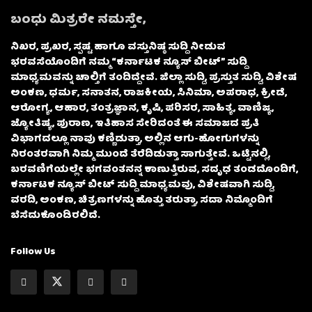
ಬಂಧು ಮಿತ್ರರೇ ನಮಸ್ತೇ,
ನಿಖರ, ಪ್ರಖರ, ಸ್ಪಷ್ಟ ಹಾಗೂ ವಸ್ತುನಿಷ್ಠ ಸುದ್ದಿ ನೀಡುವ
ಭರವಸೆಯೊಂದಿಗೆ ನಮ್ಮ “ಕರ್ನಾಟಕ ನ್ಯೂಸ್ ಬೀಟ್” ಸುದ್ದಿ
ಮಾಧ್ಯಮವನ್ನು ಚಾಲ್ತಿಗೆ ತಂದಿದ್ದೇವೆ. ಜಿಲ್ಲಾ ಸುದ್ದಿ, ಪ್ರಸ್ತುತ ಸುದ್ದಿ, ವಿಶೇಷ
ಅಂಕಣ, ಧರ್ಮ, ಸನಾತನ, ರಾಜಕೀಯ, ಸಿನಿಮಾ, ಅಪರಾಧ, ಕ್ರೀಡೆ,
ಆರೋಗ್ಯ, ಆಹಾರ, ತಂತ್ರಜ್ಞಾನ, ಕೃಷಿ, ಪರಿಸರ, ಸಾಹಿತ್ಯ, ವಾಣಿಜ್ಯ,
ಜ್ಯೋತಿಷ್ಯ, ಪುರಾಣ, ಇತಿಹಾಸ ಸೇರಿದಂತೆ ಈ ಸಮಾಜದ ಪ್ರತಿ
ವಿಭಾಗದಲ್ಲೂ ನಾವು ಕಣ್ಣಿಡುತ್ತಾ, ಅಲ್ಲಿನ ಆಗು-ಹೋಗುಗಳನ್ನು
ನಿರಂತರವಾಗಿ ನಿಮ್ಮ ಮುಂದೆ ತೆರೆದಿಡುತ್ತಾ ಸಾಗುತ್ತೇವೆ. ಒಟ್ಟಿನಲ್ಲಿ,
ಬರವಣಿಗೆಯಲ್ಲೇ ಭಗವಂತನನ್ನ ಕಾಣುತ್ತಿರುವ, ಸದೃಢ ತಂಡದೊಂದಿಗೆ,
ಕರ್ನಾಟಕ ನ್ಯೂಸ್ ಬೀಟ್ ಸುದ್ದಿ ಮಾಧ್ಯಮವು, ವಿಶೇಷವಾಗಿ ಸುದ್ದಿ,
ವರದಿ, ಅಂಕಣ, ಚಿತ್ರಣಗಳನ್ನು ಹೊತ್ತು ತರುತ್ತಾ, ಸದಾ ನಿಮ್ಮೊಂದಿಗೆ
ಬೆಸೆದುಕೊಂಡಿರಲಿದೆ.
Follow Us