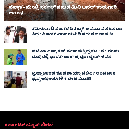
ಹೆಬ್ಬಾಳ–ಮೇಖ್ರಿ ಸರ್ಕಲ್ ನಡುವೆ ಮಿನಿ ಟನಲ್ ಕಾಮಗಾರಿ
ಆರಂಭ!
ತಮಿಳುನಾಡಿನ ಜನರ ಹಿತಕ್ಕಾಗಿ ಅವಮಾನ ಸಹಿಸಲೂ
ಸಿದ್ಧ : ವಿಜಯ್‌-ಉದಯನಿಧಿ ನಡುವೆ ಜಟಾಪಟಿ!
ಮಹಿಳಾ ಏಷ್ಯಾಕಪ್ ವೇಳಾಪಟ್ಟಿ ಪ್ರಕಟ : ಸೆ.5ರಂದು
ದುಬೈನಲ್ಲಿ ಭಾರತ-ಪಾಕ್‌ ಹೈವೋಲ್ಟೇಜ್ ಕದನ
ಭ್ರಷ್ಟಾಚಾರದ ಕೂಪವಾಯ್ತಾ ಜಿಬಿಎ? ಲಂಚಬಾಕ
ಭ್ರಷ್ಟ ಅಧಿಕಾರಿಗಳಿಗೆ ಲೇಡಿ ತರಾಟೆ!
ಕರ್ನಾಟಕ ನ್ಯೂಸ್ ಬೀಟ್