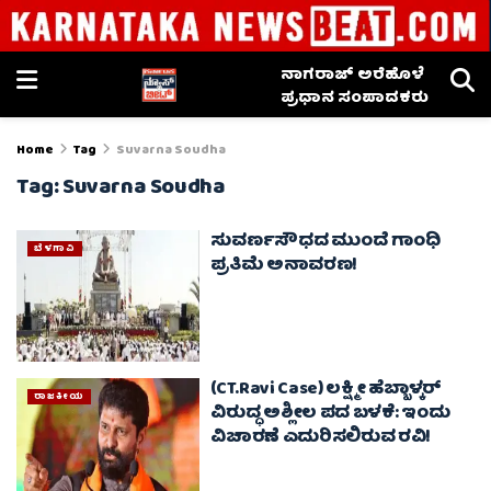
ನಾಗರಾಜ್ ಅರೆಹೊಳೆ
ಪ್ರಧಾನ ಸಂಪಾದಕರು
Home
Tag
Suvarna Soudha
Tag:
Suvarna Soudha
ಸುವರ್ಣಸೌಧದ ಮುಂದೆ ಗಾಂಧಿ
ಬೆಳಗಾವಿ
ಪ್ರತಿಮೆ ಅನಾವರಣ!
(CT.Ravi Case) ಲಕ್ಷ್ಮೀ ಹೆಬ್ಬಾಳ್ಕರ್
ರಾಜಕೀಯ
ವಿರುದ್ಧ ಅಶ್ಲೀಲ ಪದ ಬಳಕೆ: ಇಂದು
ವಿಚಾರಣೆ ಎದುರಿಸಲಿರುವ ರವಿ!