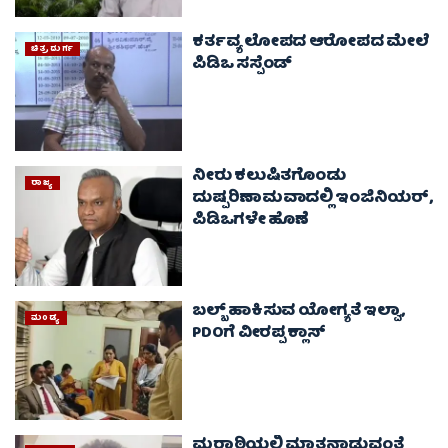
ಕರ್ತವ್ಯ ಲೋಪದ ಆರೋಪದ ಮೇಲೆ
ಚಿತ್ರದುರ್ಗ
ಪಿಡಿಒ ಸಸ್ಪೆಂಡ್‌
ನೀರು ಕಲುಷಿತಗೊಂಡು
ರಾಜ್ಯ
ದುಷ್ಪರಿಣಾಮವಾದಲ್ಲಿ ಇಂಜಿನಿಯರ್,
ಪಿಡಿಒಗಳೇ ಹೊಣೆ
ಬಲ್ಬ್‌ ಹಾಕಿಸುವ ಯೋಗ್ಯತೆ ಇಲ್ವಾ,
ಮಂಡ್ಯ
PDOಗೆ ವೀರಪ್ಪ ಕ್ಲಾಸ್‌
ಮರಾಠಿಯಲ್ಲಿ ಮಾತನಾಡುವಂತೆ