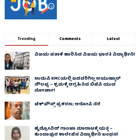
Trending
Comments
Latest
ವಿಜಯ ಪತಾಕೆ ಹಾರಿಸಿದ ವಿಜಯ ಭಾರತಿ ವಿದ್ಯಾರ್ಥಿನಿ!
ಉಡುಪಿ KMCಯಲ್ಲಿ ಬಡವರಿಗಿಲ್ಲ ಆಯುಷ್ಮಾನ್
ಸೌಲಭ್ಯ – ಕ್ರಮಕ್ಕೆ ಆಗ್ರಹಿಸಿದ ಬಿಜೆಪಿ ಯುವ
ಮೋರ್ಚಾ!
ಚೆಕ್​ಬೌನ್ಸ್​ ಪ್ರಕರಣ; ಆರೋಪಿ ಸೆರೆ
ಹೈಡ್ರೋವಿಡ್ ಗಾಂಜಾ ಮಾರಾಟಕ್ಕೆ ಯತ್ನ –
ಕುಂದಾಪುರ ಕಾಲೇಜಿನ ವಿದ್ಯಾರ್ಥಿನಿ ಬಂಧನ!