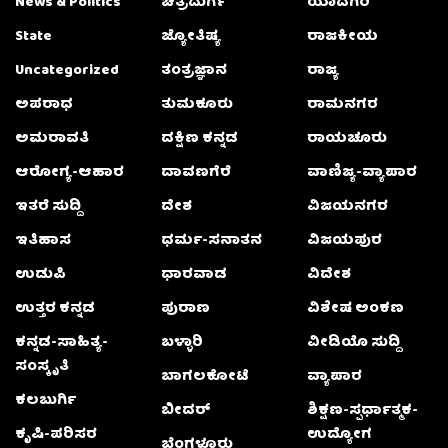
News & Politics
ಚಿತ್ರದುರ್ಗ
ಯಾದಗಿರಿ
State
ಜ್ಯೋತಿಷ್ಯ
ರಾಜಕೀಯ
Uncategorized
ತಂತ್ರಜ್ಞಾನ
ರಾಜ್ಯ
ಅಪರಾಧ
ತುಮಕೂರು
ರಾಮನಗರ
ಅಮರಾವತಿ
ದಕ್ಷಿಣ ಕನ್ನಡ
ರಾಯಚೂರು
ಆರೋಗ್ಯ-ಆಹಾರ
ದಾವಣಗೆರೆ
ವಾಣಿಜ್ಯ-ವ್ಯಾಪಾರ
ಇತರೆ ಸುದ್ದಿ
ದೇಶ
ವಿಜಯನಗರ
ಇತಿಹಾಸ
ಧರ್ಮ-ಸನಾತನ
ವಿಜಯಪುರ
ಉಡುಪಿ
ಧಾರವಾಡ
ವಿದೇಶ
ಉತ್ತರ ಕನ್ನಡ
ಪುರಾಣ
ವಿಶೇಷ ಅಂಕಣ
ಕನ್ನಡ-ಸಾಹಿತ್ಯ-
ಬಳ್ಳಾರಿ
ವೀಡಿಯೊ ಸುದ್ದಿ
ಸಂಸ್ಕೃತಿ
ಬಾಗಲಕೋಟೆ
ವ್ಯಾಪಾರ
ಕಲಬುರ್ಗಿ
ಬೀದರ್
ಶಿಕ್ಷಣ-ಸ್ಪರ್ಧಾತ್ಮಕ-
ಕೃಷಿ-ಪರಿಸರ
ಉದ್ಯೋಗ
ಬೆಂಗಳೂರು