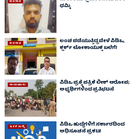
ಅಪರಾಧ
ಧಮ್ಕಿ
ಲಂಚ ಪಡೆಯುತ್ತಿದ್ದ ವೇಳೆ ಪಿಡಿಒ,
ಅಪರಾಧ
ಕ್ಲರ್ಕ್ ಲೋಕಾಯುಕ್ತ ಬಲೆಗೆ!
ಪಿಡಿಒ ಪ್ರಶ್ನೆ ಪತ್ರಿಕೆ ಲೀಕ್ ಆರೋಪ;
ರಾಯಚೂರು
ಅಭ್ಯರ್ಥಿಗಳಿಂದ ಪ್ರತಿಭಟನೆ
ಪಿಡಿಒ ಹುದ್ದೆಗಳಿಗೆ ಸರ್ಕಾರದಿಂದ
ಇತರೆ ಸುದ್ದಿ
ಅಧಿಸೂಚನೆ ಪ್ರಕಟ!