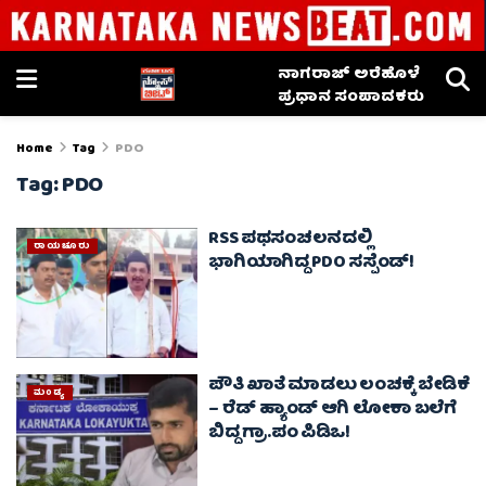
ನಾಗರಾಜ್ ಅರೆಹೊಳೆ
ಪ್ರಧಾನ ಸಂಪಾದಕರು
Home
Tag
PDO
Tag:
PDO
RSS ಪಥಸಂಚಲನದಲ್ಲಿ
ರಾಯಚೂರು
ಭಾಗಿಯಾಗಿದ್ದ PDO ಸಸ್ಪೆಂಡ್!
ಪೌತಿ ಖಾತೆ ಮಾಡಲು ಲಂಚಕ್ಕೆ ಬೇಡಿಕೆ
ಮಂಡ್ಯ
– ರೆಡ್‌ ಹ್ಯಾಂಡ್‌ ಆಗಿ ಲೋಕಾ ಬಲೆಗೆ
ಬಿದ್ದ ಗ್ರಾ.ಪಂ ಪಿಡಿಒ!