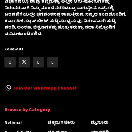
ವಿಭಾಗದಲ್ಲೂ ನಾವು ಕಣ್ಣಿಡುತ್ತಾ, ಅಲ್ಲಿನ ಆಗು-ಹೋಗುಗಳನ್ನು
ನಿರಂತರವಾಗಿ ನಿಮ್ಮ ಮುಂದೆ ತೆರೆದಿಡುತ್ತಾ ಸಾಗುತ್ತೇವೆ. ಒಟ್ಟಿನಲ್ಲಿ,
ಬರವಣಿಗೆಯಲ್ಲೇ ಭಗವಂತನನ್ನ ಕಾಣುತ್ತಿರುವ, ಸದೃಢ ತಂಡದೊಂದಿಗೆ,
ಕರ್ನಾಟಕ ನ್ಯೂಸ್ ಬೀಟ್ ಸುದ್ದಿ ಮಾಧ್ಯಮವು, ವಿಶೇಷವಾಗಿ ಸುದ್ದಿ,
ವರದಿ, ಅಂಕಣ, ಚಿತ್ರಣಗಳನ್ನು ಹೊತ್ತು ತರುತ್ತಾ, ಸದಾ ನಿಮ್ಮೊಂದಿಗೆ
ಬೆಸೆದುಕೊಂಡಿರಲಿದೆ.
Follow Us
Join Our WhatsApp Channel
Browse by Category
National
ಚಿಕ್ಕಮಗಳೂರು
ಮೈಸೂರು