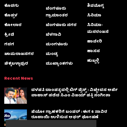
ಕೊಡಗು
ಶಿವಮೊಗ್ಗ
ಬೆಂಗಳೂರು
ಕೊಪ್ಪಳ
ಗ್ರಾಮಾಂತರ
ಸಿನಿಮಾ
ಕೋಲಾರ
ಬೆಂಗಳೂರು ನಗರ
ಸಿನಿಮಾ-
ಮನರಂಜನೆ
ಕ್ರೀಡೆ
ಬೆಳಗಾವಿ
ಹಾವೇರಿ
ಗದಗ
ಮಂಗಳೂರು
ಹಾಸನ
ಚಾಮರಾಜನಗರ
ಮಂಡ್ಯ
ಹುಬ್ಬಳ್ಳಿ
ಚಿಕ್ಕಬಳ್ಳಾಫುರ
ಮುಖ್ಯಾಂಶಗಳು
Recent News
ದಳಪತಿ ದಾಂಪತ್ಯದಲ್ಲಿ ಬಿಗ್ ಟ್ವಿಸ್ಟ್ : ವಿಚ್ಛೇದನ ಅರ್ಜಿ
ವಾಪಾಸ್‌ ಪಡೆದ ಸಿಎಂ ವಿಜಯ್ ಪತ್ನಿ ಸಂಗೀತಾ‌
ಜಿಯೋ ಗ್ರಾಹಕರಿಗೆ ಬಂಪರ್ : ಈಗ 6 ಸಾವಿರ
ರೂಪಾಯಿ ಉಳಿಸುವ ಆಫರ್ ಘೋಷಣೆ