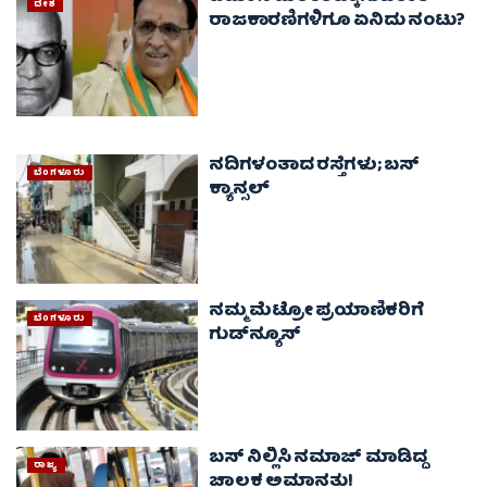
ದೇಶ
ರಾಜಕಾರಣಿಗಳಿಗೂ ಏನಿದು ನಂಟು?
ರಾಜಕೀಯ
ನದಿಗಳಂತಾದ ರಸ್ತೆಗಳು; ಬಸ್
ಬೆಂಗಳೂರು
ಕ್ಯಾನ್ಸಲ್
ನಮ್ಮ ಮೆಟ್ರೋ ಪ್ರಯಾಣಿಕರಿಗೆ
ಬೆಂಗಳೂರು
ಗುಡ್‌ನ್ಯೂಸ್
ಬಸ್ ನಿಲ್ಲಿಸಿ ನಮಾಜ್ ಮಾಡಿದ್ದ
ರಾಜ್ಯ
ಚಾಲಕ ಅಮಾನತು!