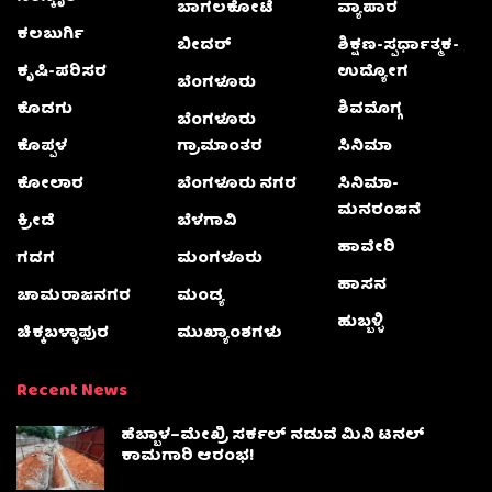
ಬಾಗಲಕೋಟೆ
ವ್ಯಾಪಾರ
ಕಲಬುರ್ಗಿ
ಬೀದರ್
ಶಿಕ್ಷಣ-ಸ್ಪರ್ಧಾತ್ಮಕ-
ಕೃಷಿ-ಪರಿಸರ
ಉದ್ಯೋಗ
ಬೆಂಗಳೂರು
ಕೊಡಗು
ಶಿವಮೊಗ್ಗ
ಬೆಂಗಳೂರು
ಕೊಪ್ಪಳ
ಗ್ರಾಮಾಂತರ
ಸಿನಿಮಾ
ಕೋಲಾರ
ಬೆಂಗಳೂರು ನಗರ
ಸಿನಿಮಾ-
ಮನರಂಜನೆ
ಕ್ರೀಡೆ
ಬೆಳಗಾವಿ
ಹಾವೇರಿ
ಗದಗ
ಮಂಗಳೂರು
ಹಾಸನ
ಚಾಮರಾಜನಗರ
ಮಂಡ್ಯ
ಹುಬ್ಬಳ್ಳಿ
ಚಿಕ್ಕಬಳ್ಳಾಫುರ
ಮುಖ್ಯಾಂಶಗಳು
Recent News
ಹೆಬ್ಬಾಳ–ಮೇಖ್ರಿ ಸರ್ಕಲ್ ನಡುವೆ ಮಿನಿ ಟನಲ್
ಕಾಮಗಾರಿ ಆರಂಭ!