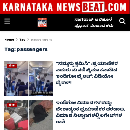
ನಾಗರಾಜ್ ಅರೆಹೊಳೆ
ಪ್ರಧಾನ ಸಂಪಾದಕರು
Home
Tag
passengers
Tag:
passengers
“ನಮ್ಮನ್ನು ಕ್ಷಮಿಸಿ” : ಪ್ರಯಾಣಿಕರ
ದೇಶ
ಎದುರು ಮನಬಿಚ್ಚಿ ಮಾತನಾಡಿದ
ಇಂಡಿಗೋ ಪೈಲಟ್: ವಿಡಿಯೋ
ವೈರಲ್!
ಇಂಡಿಗೋ ವಿಮಾನಗಳ ರದ್ದು :
ದೇಶ
ದೇಶಾದ್ಯಂತ ಪ್ರಯಾಣಿಕರ ಪರದಾಟ,
ವಿಮಾನ ನಿಲ್ದಾಣಗಳಲ್ಲಿ ಲಗೇಜ್‌ಗಳ
ರಾಶಿ