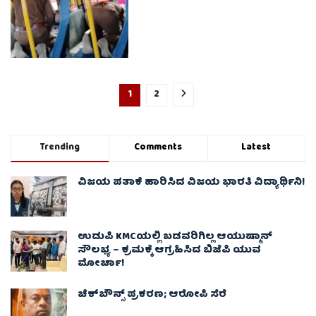
1
2
Trending
Comments
Latest
ವಿಜಯ ಪತಾಕೆ ಹಾರಿಸಿದ ವಿಜಯ ಭಾರತಿ ವಿದ್ಯಾರ್ಥಿನಿ!
ಉಡುಪಿ KMCಯಲ್ಲಿ ಬಡವರಿಗಿಲ್ಲ ಆಯುಷ್ಮಾನ್
ಸೌಲಭ್ಯ – ಕ್ರಮಕ್ಕೆ ಆಗ್ರಹಿಸಿದ ಬಿಜೆಪಿ ಯುವ
ಮೋರ್ಚಾ!
ಚೆಕ್​ಬೌನ್ಸ್​ ಪ್ರಕರಣ; ಆರೋಪಿ ಸೆರೆ