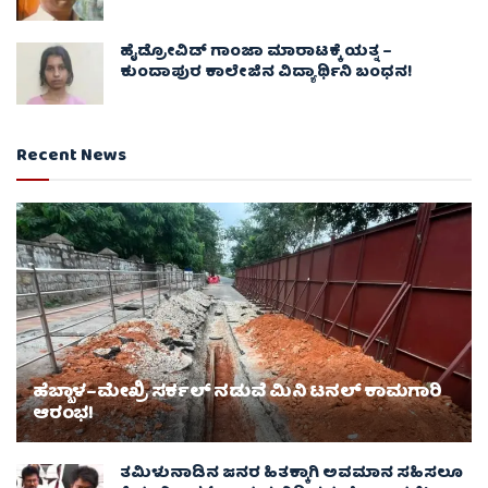
ಹೈಡ್ರೋವಿಡ್ ಗಾಂಜಾ ಮಾರಾಟಕ್ಕೆ ಯತ್ನ –
ಕುಂದಾಪುರ ಕಾಲೇಜಿನ ವಿದ್ಯಾರ್ಥಿನಿ ಬಂಧನ!
Recent News
ಹೆಬ್ಬಾಳ–ಮೇಖ್ರಿ ಸರ್ಕಲ್ ನಡುವೆ ಮಿನಿ ಟನಲ್ ಕಾಮಗಾರಿ
ಆರಂಭ!
ತಮಿಳುನಾಡಿನ ಜನರ ಹಿತಕ್ಕಾಗಿ ಅವಮಾನ ಸಹಿಸಲೂ