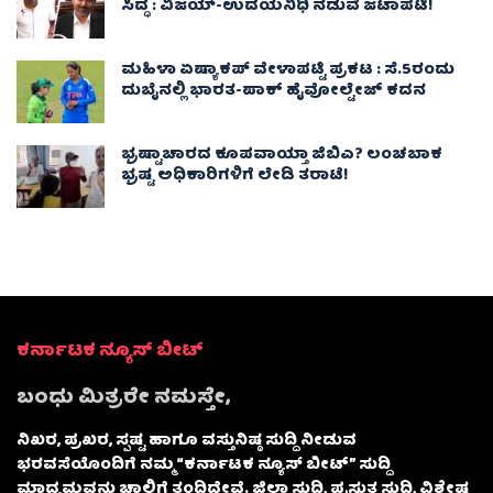
ಸಿದ್ಧ : ವಿಜಯ್‌-ಉದಯನಿಧಿ ನಡುವೆ ಜಟಾಪಟಿ!
ಮಹಿಳಾ ಏಷ್ಯಾಕಪ್ ವೇಳಾಪಟ್ಟಿ ಪ್ರಕಟ : ಸೆ.5ರಂದು
ದುಬೈನಲ್ಲಿ ಭಾರತ-ಪಾಕ್‌ ಹೈವೋಲ್ಟೇಜ್ ಕದನ
ಭ್ರಷ್ಟಾಚಾರದ ಕೂಪವಾಯ್ತಾ ಜಿಬಿಎ? ಲಂಚಬಾಕ
ಭ್ರಷ್ಟ ಅಧಿಕಾರಿಗಳಿಗೆ ಲೇಡಿ ತರಾಟೆ!
ಕರ್ನಾಟಕ ನ್ಯೂಸ್ ಬೀಟ್
ಬಂಧು ಮಿತ್ರರೇ ನಮಸ್ತೇ,
ನಿಖರ, ಪ್ರಖರ, ಸ್ಪಷ್ಟ ಹಾಗೂ ವಸ್ತುನಿಷ್ಠ ಸುದ್ದಿ ನೀಡುವ
ಭರವಸೆಯೊಂದಿಗೆ ನಮ್ಮ “ಕರ್ನಾಟಕ ನ್ಯೂಸ್ ಬೀಟ್” ಸುದ್ದಿ
ಮಾಧ್ಯಮವನ್ನು ಚಾಲ್ತಿಗೆ ತಂದಿದ್ದೇವೆ. ಜಿಲ್ಲಾ ಸುದ್ದಿ, ಪ್ರಸ್ತುತ ಸುದ್ದಿ, ವಿಶೇಷ