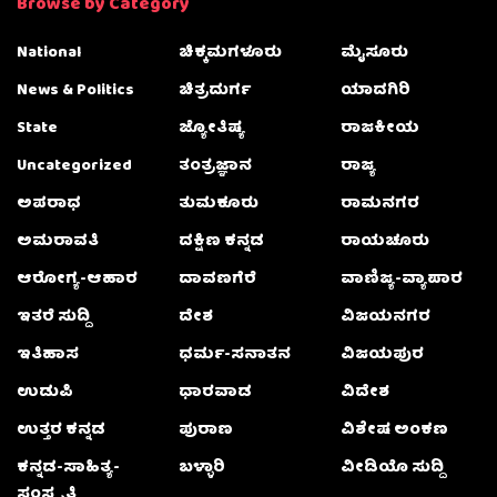
Browse by Category
National
ಚಿಕ್ಕಮಗಳೂರು
ಮೈಸೂರು
News & Politics
ಚಿತ್ರದುರ್ಗ
ಯಾದಗಿರಿ
State
ಜ್ಯೋತಿಷ್ಯ
ರಾಜಕೀಯ
Uncategorized
ತಂತ್ರಜ್ಞಾನ
ರಾಜ್ಯ
ಅಪರಾಧ
ತುಮಕೂರು
ರಾಮನಗರ
ಅಮರಾವತಿ
ದಕ್ಷಿಣ ಕನ್ನಡ
ರಾಯಚೂರು
ಆರೋಗ್ಯ-ಆಹಾರ
ದಾವಣಗೆರೆ
ವಾಣಿಜ್ಯ-ವ್ಯಾಪಾರ
ಇತರೆ ಸುದ್ದಿ
ದೇಶ
ವಿಜಯನಗರ
ಇತಿಹಾಸ
ಧರ್ಮ-ಸನಾತನ
ವಿಜಯಪುರ
ಉಡುಪಿ
ಧಾರವಾಡ
ವಿದೇಶ
ಉತ್ತರ ಕನ್ನಡ
ಪುರಾಣ
ವಿಶೇಷ ಅಂಕಣ
ಕನ್ನಡ-ಸಾಹಿತ್ಯ-
ಬಳ್ಳಾರಿ
ವೀಡಿಯೊ ಸುದ್ದಿ
ಸಂಸ್ಕೃತಿ