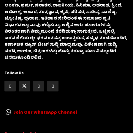
ಅಂಕಣ, ಧರ್ಮ, ಸನಾತನ, ರಾಜಕೀಯ, ಸಿನಿಮಾ, ಅಪರಾಧ, ಕ್ರೀಡೆ,
ಆರೋಗ್ಯ, ಆಹಾರ, ತಂತ್ರಜ್ಞಾನ, ಕೃಷಿ, ಪರಿಸರ, ಸಾಹಿತ್ಯ, ವಾಣಿಜ್ಯ,
ಜ್ಯೋತಿಷ್ಯ, ಪುರಾಣ, ಇತಿಹಾಸ ಸೇರಿದಂತೆ ಈ ಸಮಾಜದ ಪ್ರತಿ
ವಿಭಾಗದಲ್ಲೂ ನಾವು ಕಣ್ಣಿಡುತ್ತಾ, ಅಲ್ಲಿನ ಆಗು-ಹೋಗುಗಳನ್ನು
ನಿರಂತರವಾಗಿ ನಿಮ್ಮ ಮುಂದೆ ತೆರೆದಿಡುತ್ತಾ ಸಾಗುತ್ತೇವೆ. ಒಟ್ಟಿನಲ್ಲಿ,
ಬರವಣಿಗೆಯಲ್ಲೇ ಭಗವಂತನನ್ನ ಕಾಣುತ್ತಿರುವ, ಸದೃಢ ತಂಡದೊಂದಿಗೆ,
ಕರ್ನಾಟಕ ನ್ಯೂಸ್ ಬೀಟ್ ಸುದ್ದಿ ಮಾಧ್ಯಮವು, ವಿಶೇಷವಾಗಿ ಸುದ್ದಿ,
ವರದಿ, ಅಂಕಣ, ಚಿತ್ರಣಗಳನ್ನು ಹೊತ್ತು ತರುತ್ತಾ, ಸದಾ ನಿಮ್ಮೊಂದಿಗೆ
ಬೆಸೆದುಕೊಂಡಿರಲಿದೆ.
Follow Us
Join Our WhatsApp Channel