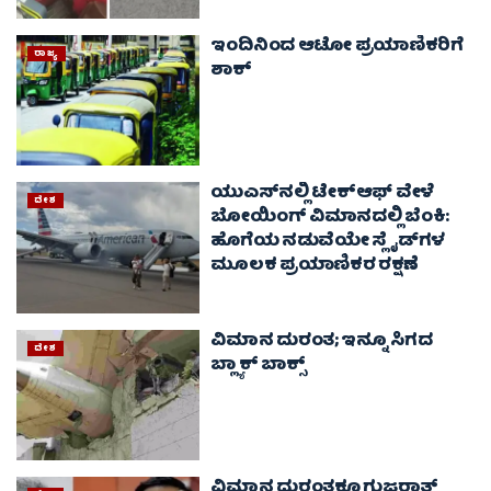
ಇಂದಿನಿಂದ ಆಟೋ ಪ್ರಯಾಣಿಕರಿಗೆ
ರಾಜ್ಯ
ಶಾಕ್
ಯುಎಸ್‌ನಲ್ಲಿ ಟೇಕ್‌ಆಫ್ ವೇಳೆ
ದೇಶ
ಬೋಯಿಂಗ್ ವಿಮಾನದಲ್ಲಿ ಬೆಂಕಿ:
ಹೊಗೆಯ ನಡುವೆಯೇ ಸ್ಲೈಡ್‌ಗಳ
ಮೂಲಕ ಪ್ರಯಾಣಿಕರ ರಕ್ಷಣೆ
ವಿಮಾನ ದುರಂತ; ಇನ್ನೂ ಸಿಗದ
ದೇಶ
ಬ್ಲ್ಯಾಕ್ ಬಾಕ್ಸ್
ವಿಮಾನ ದುರಂತಕ್ಕೂ ಗುಜರಾತ್