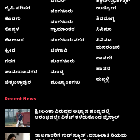
ಬೀದರ್
ಶಿಕ್ಷಣ-ಸ್ಪರ್ಧಾತ್ಮಕ-
ಕೃಷಿ-ಪರಿಸರ
ಉದ್ಯೋಗ
ಬೆಂಗಳೂರು
ಕೊಡಗು
ಶಿವಮೊಗ್ಗ
ಬೆಂಗಳೂರು
ಕೊಪ್ಪಳ
ಗ್ರಾಮಾಂತರ
ಸಿನಿಮಾ
ಕೋಲಾರ
ಬೆಂಗಳೂರು ನಗರ
ಸಿನಿಮಾ-
ಮನರಂಜನೆ
ಕ್ರೀಡೆ
ಬೆಳಗಾವಿ
ಹಾವೇರಿ
ಗದಗ
ಮಂಗಳೂರು
ಹಾಸನ
ಚಾಮರಾಜನಗರ
ಮಂಡ್ಯ
ಹುಬ್ಬಳ್ಳಿ
ಚಿಕ್ಕಬಳ್ಳಾಫುರ
ಮುಖ್ಯಾಂಶಗಳು
Recent News
ಶ್ರೀಲಂಕಾ ವಿರುದ್ಧದ ಅಭ್ಯಾಸ ಪಂದ್ಯದಲ್ಲಿ
ಆರಂಭದಲ್ಲೇ ವಿಕೆಟ್ ಕಳೆದುಕೊಂಡ ಜೈಸ್ವಾಲ್
ಸಾಲಗಾರರಿಗೆ ಗುಡ್ ನ್ಯೂಸ್ : ವಸೂಲಾತಿ ನಿಯಮ