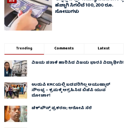
ದೇಶ
ಹೆಚ್ಚಾಗಿ ಸಿಗಲಿವೆ 100, 200 ರೂ.
ನೋಟುಗಳು
Trending
Comments
Latest
ವಿಜಯ ಪತಾಕೆ ಹಾರಿಸಿದ ವಿಜಯ ಭಾರತಿ ವಿದ್ಯಾರ್ಥಿನಿ!
ಉಡುಪಿ KMCಯಲ್ಲಿ ಬಡವರಿಗಿಲ್ಲ ಆಯುಷ್ಮಾನ್
ಸೌಲಭ್ಯ – ಕ್ರಮಕ್ಕೆ ಆಗ್ರಹಿಸಿದ ಬಿಜೆಪಿ ಯುವ
ಮೋರ್ಚಾ!
ಚೆಕ್​ಬೌನ್ಸ್​ ಪ್ರಕರಣ; ಆರೋಪಿ ಸೆರೆ