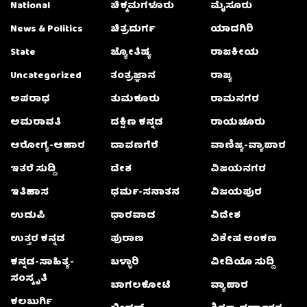
National
ಚಿಕ್ಕಮಗಳೂರು
ಮೈಸೂರು
News & Politics
ಚಿತ್ರದುರ್ಗ
ಯಾದಗಿರಿ
State
ಜ್ಯೋತಿಷ್ಯ
ರಾಜಕೀಯ
Uncategorized
ತಂತ್ರಜ್ಞಾನ
ರಾಜ್ಯ
ಅಪರಾಧ
ತುಮಕೂರು
ರಾಮನಗರ
ಅಮರಾವತಿ
ದಕ್ಷಿಣ ಕನ್ನಡ
ರಾಯಚೂರು
ಆರೋಗ್ಯ-ಆಹಾರ
ದಾವಣಗೆರೆ
ವಾಣಿಜ್ಯ-ವ್ಯಾಪಾರ
ಇತರೆ ಸುದ್ದಿ
ದೇಶ
ವಿಜಯನಗರ
ಇತಿಹಾಸ
ಧರ್ಮ-ಸನಾತನ
ವಿಜಯಪುರ
ಉಡುಪಿ
ಧಾರವಾಡ
ವಿದೇಶ
ಉತ್ತರ ಕನ್ನಡ
ಪುರಾಣ
ವಿಶೇಷ ಅಂಕಣ
ಕನ್ನಡ-ಸಾಹಿತ್ಯ-
ಬಳ್ಳಾರಿ
ವೀಡಿಯೊ ಸುದ್ದಿ
ಸಂಸ್ಕೃತಿ
ಬಾಗಲಕೋಟೆ
ವ್ಯಾಪಾರ
ಕಲಬುರ್ಗಿ