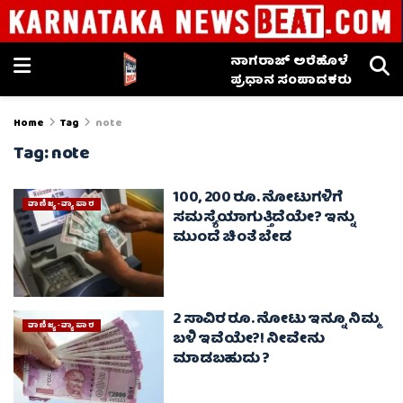
ನಾಗರಾಜ್ ಅರೆಹೊಳೆ
ಪ್ರಧಾನ ಸಂಪಾದಕರು
Home
Tag
note
Tag:
note
100, 200 ರೂ. ನೋಟುಗಳಿಗೆ
ವಾಣಿಜ್ಯ-ವ್ಯಾಪಾರ
ಸಮಸ್ಯೆಯಾಗುತ್ತಿದೆಯೇ? ಇನ್ನು
ಮುಂದೆ ಚಿಂತೆ ಬೇಡ
2 ಸಾವಿರ ರೂ. ನೋಟು ಇನ್ನೂ ನಿಮ್ಮ
ವಾಣಿಜ್ಯ-ವ್ಯಾಪಾರ
ಬಳಿ ಇವೆಯೇ?! ನೀವೇನು
ಮಾಡಬಹುದು ?