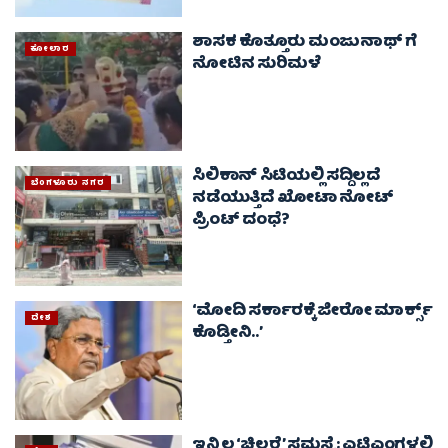
ಶಾಸಕ ಕೊತ್ತೂರು ಮಂಜುನಾಥ್‌ ಗೆ
ಕೋಲಾರ
ನೋಟಿನ ಸುರಿಮಳೆ
ಸಿಲಿಕಾನ್ ಸಿಟಿಯಲ್ಲಿ ಸದ್ದಿಲ್ಲದೆ
ಬೆಂಗಳೂರು ನಗರ
ನಡೆಯುತ್ತಿದೆ ಖೋಟಾ ನೋಟ್
ಪ್ರಿಂಟ್ ದಂಧೆ‌?
ʻಮೋದಿ ಸರ್ಕಾರಕ್ಕೆ ಜೀರೋ ಮಾರ್ಕ್ಸ್‌
ದೇಶ
ಕೊಡ್ತೀನಿ..ʼ
ಇನ್ನಿಲ್ಲ ‘ಚಿಲ್ಲರೆ’ ಸಮಸ್ಯೆ; ಎಟಿಎಂಗಳಲ್ಲಿ