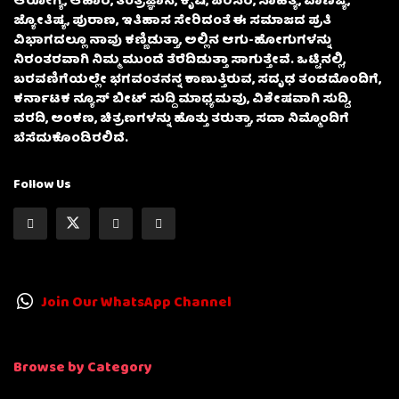
ಆರೋಗ್ಯ, ಆಹಾರ, ತಂತ್ರಜ್ಞಾನ, ಕೃಷಿ, ಪರಿಸರ, ಸಾಹಿತ್ಯ, ವಾಣಿಜ್ಯ,
ಜ್ಯೋತಿಷ್ಯ, ಪುರಾಣ, ಇತಿಹಾಸ ಸೇರಿದಂತೆ ಈ ಸಮಾಜದ ಪ್ರತಿ
ವಿಭಾಗದಲ್ಲೂ ನಾವು ಕಣ್ಣಿಡುತ್ತಾ, ಅಲ್ಲಿನ ಆಗು-ಹೋಗುಗಳನ್ನು
ನಿರಂತರವಾಗಿ ನಿಮ್ಮ ಮುಂದೆ ತೆರೆದಿಡುತ್ತಾ ಸಾಗುತ್ತೇವೆ. ಒಟ್ಟಿನಲ್ಲಿ,
ಬರವಣಿಗೆಯಲ್ಲೇ ಭಗವಂತನನ್ನ ಕಾಣುತ್ತಿರುವ, ಸದೃಢ ತಂಡದೊಂದಿಗೆ,
ಕರ್ನಾಟಕ ನ್ಯೂಸ್ ಬೀಟ್ ಸುದ್ದಿ ಮಾಧ್ಯಮವು, ವಿಶೇಷವಾಗಿ ಸುದ್ದಿ,
ವರದಿ, ಅಂಕಣ, ಚಿತ್ರಣಗಳನ್ನು ಹೊತ್ತು ತರುತ್ತಾ, ಸದಾ ನಿಮ್ಮೊಂದಿಗೆ
ಬೆಸೆದುಕೊಂಡಿರಲಿದೆ.
Follow Us
Join Our WhatsApp Channel
Browse by Category