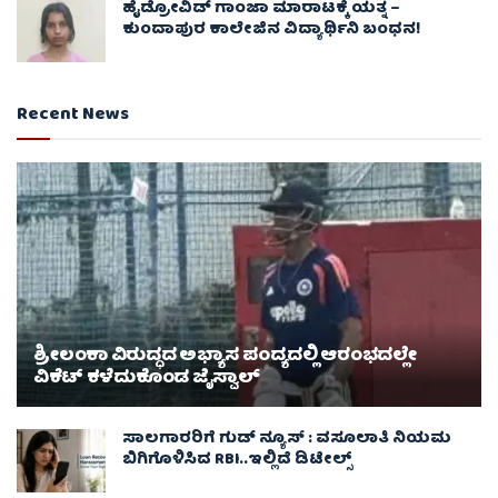
ಹೈಡ್ರೋವಿಡ್ ಗಾಂಜಾ ಮಾರಾಟಕ್ಕೆ ಯತ್ನ –
ಕುಂದಾಪುರ ಕಾಲೇಜಿನ ವಿದ್ಯಾರ್ಥಿನಿ ಬಂಧನ!
Recent News
ಶ್ರೀಲಂಕಾ ವಿರುದ್ಧದ ಅಭ್ಯಾಸ ಪಂದ್ಯದಲ್ಲಿ ಆರಂಭದಲ್ಲೇ
ವಿಕೆಟ್ ಕಳೆದುಕೊಂಡ ಜೈಸ್ವಾಲ್
ಸಾಲಗಾರರಿಗೆ ಗುಡ್ ನ್ಯೂಸ್ : ವಸೂಲಾತಿ ನಿಯಮ
ಬಿಗಿಗೊಳಿಸಿದ RBI..ಇಲ್ಲಿದೆ ಡಿಟೇಲ್ಸ್