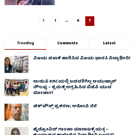
1
…
6
7
Trending
Comments
Latest
ವಿಜಯ ಪತಾಕೆ ಹಾರಿಸಿದ ವಿಜಯ ಭಾರತಿ ವಿದ್ಯಾರ್ಥಿನಿ!
ಉಡುಪಿ KMCಯಲ್ಲಿ ಬಡವರಿಗಿಲ್ಲ ಆಯುಷ್ಮಾನ್
ಸೌಲಭ್ಯ – ಕ್ರಮಕ್ಕೆ ಆಗ್ರಹಿಸಿದ ಬಿಜೆಪಿ ಯುವ
ಮೋರ್ಚಾ!
ಚೆಕ್​ಬೌನ್ಸ್​ ಪ್ರಕರಣ; ಆರೋಪಿ ಸೆರೆ
ಹೈಡ್ರೋವಿಡ್ ಗಾಂಜಾ ಮಾರಾಟಕ್ಕೆ ಯತ್ನ –