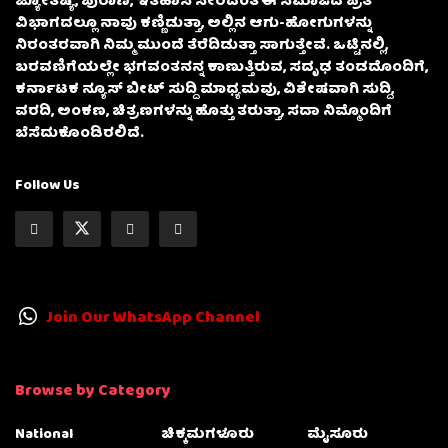
ಜ್ಯೋತಿಷ್ಯ, ಪುರಾಣ, ಇತಿಹಾಸ ಸೇರಿದಂತೆ ಈ ಸಮಾಜದ ಪ್ರತಿ
ವಿಭಾಗದಲ್ಲೂ ನಾವು ಕಣ್ಣಿಡುತ್ತಾ, ಅಲ್ಲಿನ ಆಗು-ಹೋಗುಗಳನ್ನು
ನಿರಂತರವಾಗಿ ನಿಮ್ಮ ಮುಂದೆ ತೆರೆದಿಡುತ್ತಾ ಸಾಗುತ್ತೇವೆ. ಒಟ್ಟಿನಲ್ಲಿ,
ಬರವಣಿಗೆಯಲ್ಲೇ ಭಗವಂತನನ್ನ ಕಾಣುತ್ತಿರುವ, ಸದೃಢ ತಂಡದೊಂದಿಗೆ,
ಕರ್ನಾಟಕ ನ್ಯೂಸ್ ಬೀಟ್ ಸುದ್ದಿ ಮಾಧ್ಯಮವು, ವಿಶೇಷವಾಗಿ ಸುದ್ದಿ,
ವರದಿ, ಅಂಕಣ, ಚಿತ್ರಣಗಳನ್ನು ಹೊತ್ತು ತರುತ್ತಾ, ಸದಾ ನಿಮ್ಮೊಂದಿಗೆ
ಬೆಸೆದುಕೊಂಡಿರಲಿದೆ.
Follow Us
Join Our WhatsApp Channel
Browse by Category
National
ಚಿಕ್ಕಮಗಳೂರು
ಮೈಸೂರು