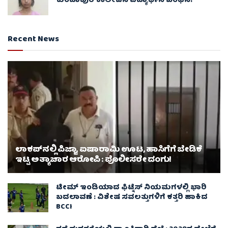
ಕುಂದಾಪುರ ಕಾಲೇಜಿನ ವಿದ್ಯಾರ್ಥಿನಿ ಬಂಧನ!
Recent News
ಲಾಕಪ್‌ನಲ್ಲಿ ಪಿಜ್ಜಾ, ಐಷಾರಾಮಿ ಊಟ, ಹಾಸಿಗೆಗೆ ಬೇಡಿಕೆ
ಇಟ್ಟ ಅತ್ಯಾಚಾರ ಆರೋಪಿ : ಪೊಲೀಸರೇ ದಂಗು!
ಟೀಮ್ ಇಂಡಿಯಾದ ಫಿಟ್ನೆಸ್ ನಿಯಮಗಳಲ್ಲಿ ಭಾರಿ
ಬದಲಾವಣೆ : ವಿಶೇಷ ಸವಲತ್ತುಗಳಿಗೆ ಕತ್ತರಿ ಹಾಕಿದ
BCCI