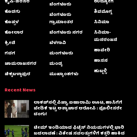
ಕೃಷಿ-ಪರಿಸರ
ಉದ್ಯೋಗ
ಬೆಂಗಳೂರು
ಕೊಡಗು
ಶಿವಮೊಗ್ಗ
ಬೆಂಗಳೂರು
ಕೊಪ್ಪಳ
ಗ್ರಾಮಾಂತರ
ಸಿನಿಮಾ
ಕೋಲಾರ
ಬೆಂಗಳೂರು ನಗರ
ಸಿನಿಮಾ-
ಮನರಂಜನೆ
ಕ್ರೀಡೆ
ಬೆಳಗಾವಿ
ಹಾವೇರಿ
ಗದಗ
ಮಂಗಳೂರು
ಹಾಸನ
ಚಾಮರಾಜನಗರ
ಮಂಡ್ಯ
ಹುಬ್ಬಳ್ಳಿ
ಚಿಕ್ಕಬಳ್ಳಾಫುರ
ಮುಖ್ಯಾಂಶಗಳು
Recent News
ಲಾಕಪ್‌ನಲ್ಲಿ ಪಿಜ್ಜಾ, ಐಷಾರಾಮಿ ಊಟ, ಹಾಸಿಗೆಗೆ
ಬೇಡಿಕೆ ಇಟ್ಟ ಅತ್ಯಾಚಾರ ಆರೋಪಿ : ಪೊಲೀಸರೇ
ದಂಗು!
ಟೀಮ್ ಇಂಡಿಯಾದ ಫಿಟ್ನೆಸ್ ನಿಯಮಗಳಲ್ಲಿ ಭಾರಿ
ಬದಲಾವಣೆ : ವಿಶೇಷ ಸವಲತ್ತುಗಳಿಗೆ ಕತ್ತರಿ ಹಾಕಿದ