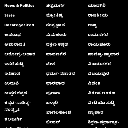
News & Politics
ಚಿತ್ರದುರ್ಗ
ಯಾದಗಿರಿ
State
ಜ್ಯೋತಿಷ್ಯ
ರಾಜಕೀಯ
Uncategorized
ತಂತ್ರಜ್ಞಾನ
ರಾಜ್ಯ
ಅಪರಾಧ
ತುಮಕೂರು
ರಾಮನಗರ
ಅಮರಾವತಿ
ದಕ್ಷಿಣ ಕನ್ನಡ
ರಾಯಚೂರು
ಆರೋಗ್ಯ-ಆಹಾರ
ದಾವಣಗೆರೆ
ವಾಣಿಜ್ಯ-ವ್ಯಾಪಾರ
ಇತರೆ ಸುದ್ದಿ
ದೇಶ
ವಿಜಯನಗರ
ಇತಿಹಾಸ
ಧರ್ಮ-ಸನಾತನ
ವಿಜಯಪುರ
ಉಡುಪಿ
ಧಾರವಾಡ
ವಿದೇಶ
ಉತ್ತರ ಕನ್ನಡ
ಪುರಾಣ
ವಿಶೇಷ ಅಂಕಣ
ಕನ್ನಡ-ಸಾಹಿತ್ಯ-
ಬಳ್ಳಾರಿ
ವೀಡಿಯೊ ಸುದ್ದಿ
ಸಂಸ್ಕೃತಿ
ಬಾಗಲಕೋಟೆ
ವ್ಯಾಪಾರ
ಕಲಬುರ್ಗಿ
ಬೀದರ್
ಶಿಕ್ಷಣ-ಸ್ಪರ್ಧಾತ್ಮಕ-