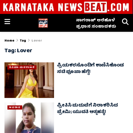
ನಾಗರಾಜ್ ಅರೆಹೊಳೆ
ಪ್ರಧಾನ ಸಂಪಾದಕರು
Home
Tag
Lover
Tag:
Lover
ಪ್ರಿಯಕರನೊಂದಿಗೆ ಕಾಣಿಸಿಕೊಂಡ
ಸಿನಿಮಾ-ಮನರಂಜನೆ
ನಟಿ ಪೂಜಾ ಹೆಗ್ಡೆ!
ಪ್ರೀತಿಸಿ ಮದುವೆಗೆ ನಿರಾಕರಿಸಿದ
ಅಪರಾಧ
ಪ್ರೇಮಿ; ಯುವತಿ ಆತ್ಮಹತ್ಯೆ!