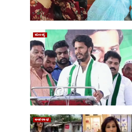
ಮಂಡ್ಯ
ಅಪರಾಧ