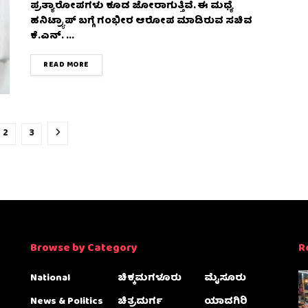
ಪ್ರತ್ಯಾರೋಪಗಳು ಕೂಡ ಜೋರಾಗುತ್ತಿವೆ. ಈ ಮಧ್ಯೆ
ಹನಿಟ್ರ್ಯಾಪ್ ಬಗ್ಗೆ ಗಂಭೀರ ಆರೋಪ ಮಾಡಿರುವ ಸಚಿವ
ಕೆ.ಎನ್. ...
DETAILS
READ MORE
2
3
Browse by Category
R
National
ಚಿಕ್ಕಮಗಳೂರು
ಮೈಸೂರು
News & Politics
ಚಿತ್ರದುರ್ಗ
ಯಾದಗಿರಿ