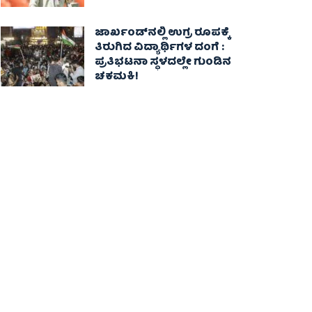
ಜಾರ್ಖಂಡ್‌ನಲ್ಲಿ ಉಗ್ರ ರೂಪಕ್ಕೆ
ತಿರುಗಿದ ವಿದ್ಯಾರ್ಥಿಗಳ ದಂಗೆ :
ಪ್ರತಿಭಟನಾ ಸ್ಥಳದಲ್ಲೇ ಗುಂಡಿನ
ಚಕಮಕಿ!