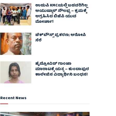
ಉಡುಪಿ KMCಯಲ್ಲಿ ಬಡವರಿಗಿಲ್ಲ
ಆಯುಷ್ಮಾನ್ ಸೌಲಭ್ಯ – ಕ್ರಮಕ್ಕೆ
ಆಗ್ರಹಿಸಿದ ಬಿಜೆಪಿ ಯುವ
ಮೋರ್ಚಾ!
ಚೆಕ್​ಬೌನ್ಸ್​ ಪ್ರಕರಣ; ಆರೋಪಿ
ಸೆರೆ
ಹೈಡ್ರೋವಿಡ್ ಗಾಂಜಾ
ಮಾರಾಟಕ್ಕೆ ಯತ್ನ – ಕುಂದಾಪುರ
ಕಾಲೇಜಿನ ವಿದ್ಯಾರ್ಥಿನಿ ಬಂಧನ!
Recent News