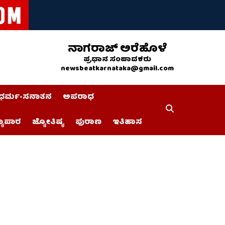
ನಾಗರಾಜ್ ಅರೆಹೊಳೆ
ಪ್ರಧಾನ ಸಂಪಾದಕರು
newsbeatkarnataka@gmail.com
ಧರ್ಮ-ಸನಾತನ
ಅಪರಾಧ
್ಯಾಪಾರ
ಜ್ಯೋತಿಷ್ಯ
ಪುರಾಣ
ಇತಿಹಾಸ