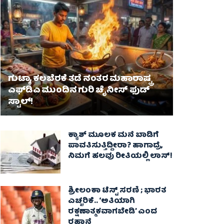
ಗುಟ್ಕಾ, ಕಲಬೆರಕೆ ತಡೆ ನಂತರ ಮಹಾರಾಷ್ಟ್ರ
ಎಫ್‌ಡಿಎ ಮುಂದಿನ ಗುರಿ ಚೈನೀಸ್ ಫುಡ್
ಸ್ಟಾಲ್‌!
ಕ್ಯಾಶ್ ಮೂಲಕ ಮನೆ ಬಾಡಿಗೆ
ಪಾವತಿಸುತ್ತಿದ್ದೀರಾ? ಹಾಗಾದ್ರೆ,
ನಿಮಗೆ ಹಲವು ರೀತಿಯಲ್ಲಿ ಲಾಸ್!
ಶ್ರೀಲಂಕಾ ಟೆಸ್ಟ್ ಸರಣಿ ; ಭಾರತ
ಎಚ್ಚರಿಕೆ.. ‘ಅತಿಯಾಗಿ
ರಕ್ಷಣಾತ್ಮಕವಾಗಬೇಡಿ’ ಎಂದ
ರಹಾನೆ