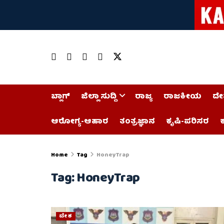
ಬ್ಲಾಗ್
ಜಿಲ್ಲಾ ಸುದ್ದಿ
ರಾಜ್ಯ
ರಾಜಕೀಯ
ದೇ
ಆರೋಗ್ಯ-ಆಹಾರ
ತಂತ್ರಜ್ಞಾನ
ಕೃಷಿ-ಪರಿಸರ
ಕ
Home
Tag
HoneyTrap
Tag:
HoneyTrap
ದೇಶ