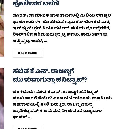
ಪೊಲೀಸರ ಬಲೆಗೆ!
ಸೂರತ್​​: ಸಾಮಾಜಿಕ ಜಾಲತಾಣಗಳಲ್ಲಿ ಮಿಲಿಯನ್‌ಗಟ್ಟಲೆ
ಫಾಲೋಯರ್ಸ್ ಹೊಂದಿರುವ ಗ್ಲಾಮರಸ್ ಲೋಕದ ತಾರೆ,
ಇನ್‌ಫ್ಲುಯೆನ್ಸರ್ ಕೀರ್ತಿ ಪಟೇಲ್. ಈಕೆಯ ಪೋಸ್ಟ್‌ಗಳಿಗೆ,
ರೀಲ್‌ಗಳಿಗೆ ಹರಿದುಬರುತ್ತಿದ್ದ ಲೈಕ್‌ಗಳು, ಕಾಮೆಂಟ್‌ಗಳು
ಅಷ್ಟಿಷ್ಟಲ್ಲ. ಆದರೆ, ...
DETAILS
READ MORE
ಸಚಿವ ಕೆ.ಎನ್. ರಾಜಣ್ಣಗೆ
ಮುಳುವಾಗುತ್ತಾ ಹನಿಟ್ರ್ಯಾಪ್?
ಬೆಂಗಳೂರು: ಸಚಿವ ಕೆ.ಎನ್. ರಾಜಣ್ಣಗೆ ಹನಿಟ್ರ್ಯಾಪ್
ಮುಳುವಾಗಲಿದೆಯೇ? ಎಂಬ ಚರ್ಚೆಯೊಂದು ರಾಜಕೀಯ
ಪಡಸಾಲೆಯಲ್ಲಿ ಕೇಳಿ ಬರುತ್ತಿದೆ. ರಾಜಣ್ಣ ವಿರುದ್ಧ
ಪ್ರಾಸಿಕ್ಯೂಷನ್ ಗೆ ಅನುಮತಿ ನೀಡುವಂತೆ ರಾಜ್ಯಪಾಲ
ಥಾವರ್ ...