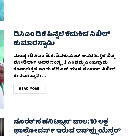
ಡಿಸಿಎಂ ಡಿಕೆ ಹಿನ್ನೆಲೆ ಕೆದುಕಿದ ನಿಖಿಲ್
ಕುಮಾರಸ್ವಾಮಿ
ಮಂಡ್ಯ : ಡಿಸಿಎಂ ಡಿ.ಕೆ. ಶಿವಕುಮಾರ್ ಅವರ ಹಿನ್ನೆಲೆ ಬಿಚ್ಚಿ
ನೋಡಿದಾಗ ಅವರ ಸಂಸ್ಕೃತಿ ಎಂಥದ್ದು ಎಂಬುವುದು
ಗೊತ್ತಾಗುತ್ತದೆ ಎಂದು ಜೆಡಿಎಸ್ ಯುವ ಮುಖಂಡ ನಿಖಿಲ್
ಕುಮಾರಸ್ವಾಮಿ ...
DETAILS
READ MORE
ಸೂರತ್‌ನ ಹನಿಟ್ರ್ಯಾಪ್ ಜಾಲ: 10 ಲಕ್ಷ
ಫಾಲೋವರ್ಸ್‌ ಇರುವ ಇನ್‌ಫ್ಲುಯೆನ್ಸರ್