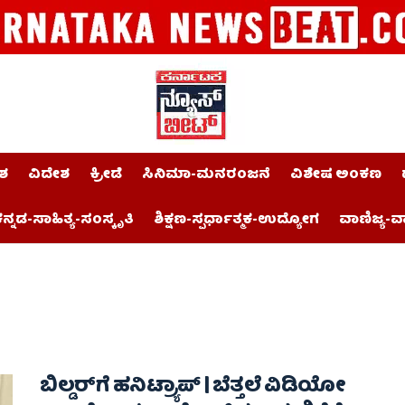
ಶ
ವಿದೇಶ
ಕ್ರೀಡೆ
ಸಿನಿಮಾ-ಮನರಂಜನೆ
ವಿಶೇಷ ಅಂಕಣ
ನ್ನಡ-ಸಾಹಿತ್ಯ-ಸಂಸ್ಕೃತಿ
ಶಿಕ್ಷಣ-ಸ್ಪರ್ಧಾತ್ಮಕ-ಉದ್ಯೋಗ
ವಾಣಿಜ್ಯ-ವ
ಬಿಲ್ಡರ್‌ಗೆ ಹನಿಟ್ರ್ಯಾಪ್ | ಬೆತ್ತಲೆ ವಿಡಿಯೋ