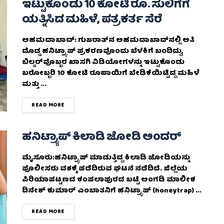
ಇಟ್ಟುಕೊಂಡು 10 ಕೋಟಿ ರೂ. ಸುಲಿಗೆಗೆ
ಯತ್ನಿಸಿದ ಮಹಿಳೆ, ಪತ್ರಕರ್ತ ಸೆರೆ
ಅಹಮದಾಬಾದ್: ಗುಜರಾತ್‌ನ ಅಹಮದಾಬಾದ್‌ನಲ್ಲಿ ಅತಿ
ದೊಡ್ಡ ಹನಿಟ್ರ್ಯಾಪ್ ಪ್ರಕರಣವೊಂದು ಬೆಳಕಿಗೆ ಬಂದಿದ್ದು,
ಬಿಲ್ಡರ್‌ವೊಬ್ಬರ ಖಾಸಗಿ ವಿಡಿಯೋಗಳನ್ನು ಇಟ್ಟುಕೊಂಡು
ಬರೋಬ್ಬರಿ 10 ಕೋಟಿ ರೂಪಾಯಿಗೆ ಬೇಡಿಕೆಯಿಟ್ಟಿದ್ದ ಮಹಿಳೆ
ಮತ್ತು ...
DETAILS
READ MORE
ಹನಿಟ್ರ್ಯಾಪ್ ಕಿಲಾಡಿ ಜೋಡಿ ಅಂದರ್
ಮೈಸೂರು:ಹನಿಟ್ರ್ಯಾಪ್ ಮಾಡುತ್ತಿದ್ದ ಕಿಲಾಡಿ ಜೋಡಿಯನ್ನು
ಪೊಲೀಸರು ವಶಕ್ಕೆ ಪಡೆದಿರುವ ಘಟನೆ ನಡೆದಿದೆ. ಜಿಲ್ಲೆಯ
ಪಿರಿಯಾಪಟ್ಟಣದ ಕಂಪಲಾಪುರದ ಬಟ್ಟೆ ಅಂಗಡಿ ಮಾಲೀಕ
ದಿನೇಶ್ ಕುಮಾರ್ ಎಂಬಾತನಿಗೆ ಹನಿಟ್ರ್ಯಾಪ್ (honeytrap) ...
DETAILS
READ MORE