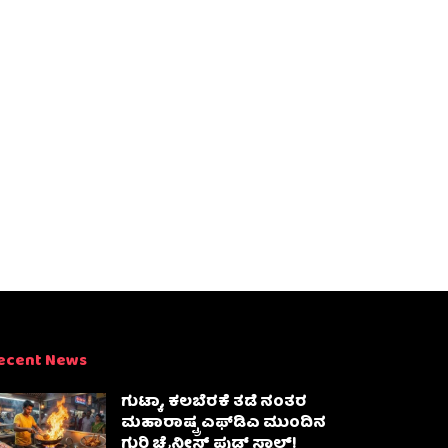
ecent News
ಗುಟ್ಕಾ, ಕಲಬೆರಕೆ ತಡೆ ನಂತರ
ಮಹಾರಾಷ್ಟ್ರ ಎಫ್‌ಡಿಎ ಮುಂದಿನ
ಗುರಿ ಚೈನೀಸ್ ಫುಡ್ ಸ್ಟಾಲ್‌!