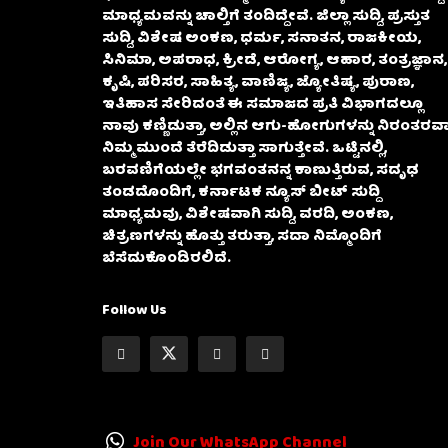
ಮಾಧ್ಯಮವನ್ನು ಚಾಲ್ತಿಗೆ ತಂದಿದ್ದೇವೆ. ಜಿಲ್ಲಾ ಸುದ್ದಿ, ಪ್ರಸ್ತುತ
ಸುದ್ದಿ, ವಿಶೇಷ ಅಂಕಣ, ಧರ್ಮ, ಸನಾತನ, ರಾಜಕೀಯ,
ಸಿನಿಮಾ, ಅಪರಾಧ, ಕ್ರೀಡೆ, ಆರೋಗ್ಯ, ಆಹಾರ, ತಂತ್ರಜ್ಞಾನ,
ಕೃಷಿ, ಪರಿಸರ, ಸಾಹಿತ್ಯ, ವಾಣಿಜ್ಯ, ಜ್ಯೋತಿಷ್ಯ, ಪುರಾಣ,
ಇತಿಹಾಸ ಸೇರಿದಂತೆ ಈ ಸಮಾಜದ ಪ್ರತಿ ವಿಭಾಗದಲ್ಲೂ
ನಾವು ಕಣ್ಣಿಡುತ್ತಾ, ಅಲ್ಲಿನ ಆಗು-ಹೋಗುಗಳನ್ನು ನಿರಂತರವಾ
ನಿಮ್ಮ ಮುಂದೆ ತೆರೆದಿಡುತ್ತಾ ಸಾಗುತ್ತೇವೆ. ಒಟ್ಟಿನಲ್ಲಿ,
ಬರವಣಿಗೆಯಲ್ಲೇ ಭಗವಂತನನ್ನ ಕಾಣುತ್ತಿರುವ, ಸದೃಢ
ತಂಡದೊಂದಿಗೆ, ಕರ್ನಾಟಕ ನ್ಯೂಸ್ ಬೀಟ್ ಸುದ್ದಿ
ಮಾಧ್ಯಮವು, ವಿಶೇಷವಾಗಿ ಸುದ್ದಿ, ವರದಿ, ಅಂಕಣ,
ಚಿತ್ರಣಗಳನ್ನು ಹೊತ್ತು ತರುತ್ತಾ, ಸದಾ ನಿಮ್ಮೊಂದಿಗೆ
ಬೆಸೆದುಕೊಂಡಿರಲಿದೆ.
Follow Us
Join Our WhatsApp Channel