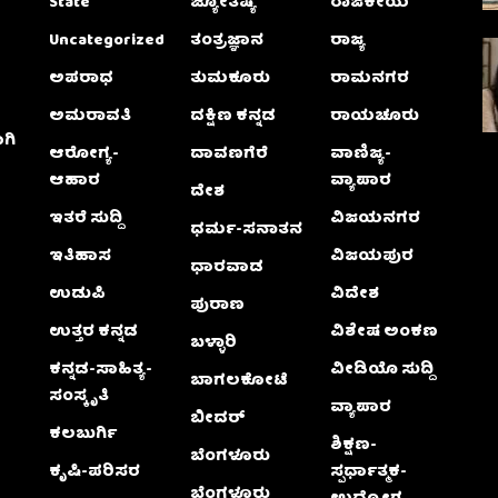
State
ಜ್ಯೋತಿಷ್ಯ
ರಾಜಕೀಯ
Uncategorized
ತಂತ್ರಜ್ಞಾನ
ರಾಜ್ಯ
ಅಪರಾಧ
ತುಮಕೂರು
ರಾಮನಗರ
ಅಮರಾವತಿ
ದಕ್ಷಿಣ ಕನ್ನಡ
ರಾಯಚೂರು
ಗಿ
ಆರೋಗ್ಯ-
ದಾವಣಗೆರೆ
ವಾಣಿಜ್ಯ-
ಆಹಾರ
ವ್ಯಾಪಾರ
ದೇಶ
ಇತರೆ ಸುದ್ದಿ
ವಿಜಯನಗರ
ಧರ್ಮ-ಸನಾತನ
ಇತಿಹಾಸ
ವಿಜಯಪುರ
ಧಾರವಾಡ
ಉಡುಪಿ
ವಿದೇಶ
ಪುರಾಣ
ಉತ್ತರ ಕನ್ನಡ
ವಿಶೇಷ ಅಂಕಣ
ಬಳ್ಳಾರಿ
ಕನ್ನಡ-ಸಾಹಿತ್ಯ-
ವೀಡಿಯೊ ಸುದ್ದಿ
ಬಾಗಲಕೋಟೆ
ಸಂಸ್ಕೃತಿ
ವ್ಯಾಪಾರ
ಬೀದರ್
ಕಲಬುರ್ಗಿ
ಶಿಕ್ಷಣ-
ಬೆಂಗಳೂರು
ಕೃಷಿ-ಪರಿಸರ
ಸ್ಪರ್ಧಾತ್ಮಕ-
ಬೆಂಗಳೂರು