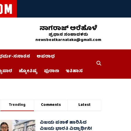
ನಾಗರಾಜ್ ಅರೆಹೊಳೆ
ಪ್ರಧಾನ ಸಂಪಾದಕರು
newsbeatkarnataka@gmail.com
ಧರ್ಮ-ಸನಾತನ
ಅಪರಾಧ
್ಯಾಪಾರ
ಜ್ಯೋತಿಷ್ಯ
ಪುರಾಣ
ಇತಿಹಾಸ
Trending
Comments
Latest
ವಿಜಯ ಪತಾಕೆ ಹಾರಿಸಿದ
ವಿಜಯ ಭಾರತಿ ವಿದ್ಯಾರ್ಥಿನಿ!