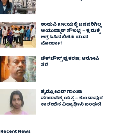
ಉಡುಪಿ KMCಯಲ್ಲಿ ಬಡವರಿಗಿಲ್ಲ
ಆಯುಷ್ಮಾನ್ ಸೌಲಭ್ಯ – ಕ್ರಮಕ್ಕೆ
ಆಗ್ರಹಿಸಿದ ಬಿಜೆಪಿ ಯುವ
ಮೋರ್ಚಾ!
ಚೆಕ್​ಬೌನ್ಸ್​ ಪ್ರಕರಣ; ಆರೋಪಿ
ಸೆರೆ
ಹೈಡ್ರೋವಿಡ್ ಗಾಂಜಾ
ಮಾರಾಟಕ್ಕೆ ಯತ್ನ – ಕುಂದಾಪುರ
ಕಾಲೇಜಿನ ವಿದ್ಯಾರ್ಥಿನಿ ಬಂಧನ!
Recent News