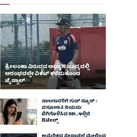
ಶ್ರೀಲಂಕಾ ವಿರುದ್ಧದ ಅಭ್ಯಾಸ ಪಂದ್ಯದಲ್ಲಿ
ಆರಂಭದಲ್ಲೇ ವಿಕೆಟ್ ಕಳೆದುಕೊಂಡ
ಜೈಸ್ವಾಲ್
ಸಾಲಗಾರರಿಗೆ ಗುಡ್ ನ್ಯೂಸ್ :
ವಸೂಲಾತಿ ನಿಯಮ
ಬಿಗಿಗೊಳಿಸಿದ RBI..ಇಲ್ಲಿದೆ
ಡಿಟೇಲ್ಸ್
ಅಮೆರಿಕದ ಸೇನಾನೆಲೆ ಮೇಲಿಂದ