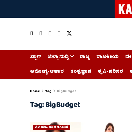
ಬ್ಲಾಗ್
ಜಿಲ್ಲಾ ಸುದ್ದಿ
ರಾಜ್ಯ
ರಾಜಕೀಯ
ದೇ
ಆರೋಗ್ಯ-ಆಹಾರ
ತಂತ್ರಜ್ಞಾನ
ಕೃಷಿ-ಪರಿಸರ
ಕ
Home
Tag
BigBudget
Tag:
BigBudget
ಸಿನಿಮಾ-ಮನರಂಜನೆ