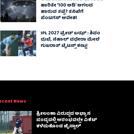
ಹಾರಿತೇ ‘100 ಅಡಿ’ ಅಗಲದ
ಹಾರುವ ತಟ್ಟೆ? ತನಿಖೆಗೆ
ಪೆಂಟಗನ್ ಆದೇಶ!
IPL 2027 ಟ್ರೇಡ್‌ ಬಝ್ : ಶಿವಂ
ದುಬೆ, ನೆಹಾಲ್ ವಧೇರಾ ಮೇಲೆ
ಗುಜರಾತ್ ಟೈಟನ್ಸ್ ಕಣ್ಣು!
ecent News
ಶ್ರೀಲಂಕಾ ವಿರುದ್ಧದ ಅಭ್ಯಾಸ
ಪಂದ್ಯದಲ್ಲಿ ಆರಂಭದಲ್ಲೇ ವಿಕೆಟ್
ಕಳೆದುಕೊಂಡ ಜೈಸ್ವಾಲ್