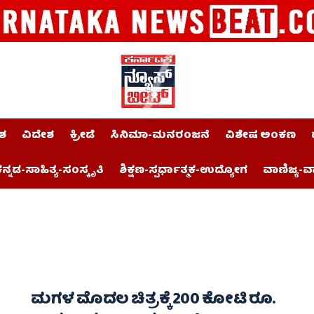
ಶ
ವಿದೇಶ
ಕ್ರೀಡೆ
ಸಿನಿಮಾ-ಮನರಂಜನೆ
ವಿಶೇಷ ಅಂಕಣ
ನ್ನಡ-ಸಾಹಿತ್ಯ-ಸಂಸ್ಕೃತಿ
ಶಿಕ್ಷಣ-ಸ್ಪರ್ಧಾತ್ಮಕ-ಉದ್ಯೋಗ
ವಾಣಿಜ್ಯ-ವ
ಮಗಳ ಮೊದಲ ಚಿತ್ರಕ್ಕೆ 200 ಕೋಟಿ ರೂ.