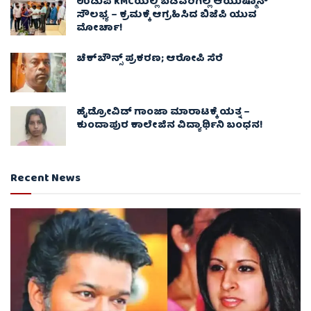
ಉಡುಪಿ KMCಯಲ್ಲಿ ಬಡವರಿಗಿಲ್ಲ ಆಯುಷ್ಮಾನ್
ಸೌಲಭ್ಯ – ಕ್ರಮಕ್ಕೆ ಆಗ್ರಹಿಸಿದ ಬಿಜೆಪಿ ಯುವ
ಮೋರ್ಚಾ!
ಚೆಕ್​ಬೌನ್ಸ್​ ಪ್ರಕರಣ; ಆರೋಪಿ ಸೆರೆ
ಹೈಡ್ರೋವಿಡ್ ಗಾಂಜಾ ಮಾರಾಟಕ್ಕೆ ಯತ್ನ –
ಕುಂದಾಪುರ ಕಾಲೇಜಿನ ವಿದ್ಯಾರ್ಥಿನಿ ಬಂಧನ!
Recent News