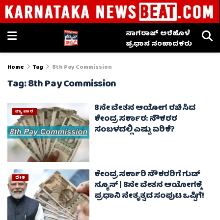
ನಾಗರಾಜ್ ಅರೆಹೊಳೆ
ಪ್ರಧಾನ ಸಂಪಾದಕರು
Home
Tag
8th Pay Commission
Tag:
8th Pay Commission
8ನೇ ವೇತನ ಆಯೋಗ ರಚಿಸಿದ
ವ್ಯಾಪಾರ
ಕೇಂದ್ರ ಸರ್ಕಾರ: ನೌಕರರ
ಸಂಬಳದಲ್ಲಿ ಎಷ್ಟು ಏರಿಕೆ?
ಕೇಂದ್ರ ಸರ್ಕಾರಿ ನೌಕರರಿಗೆ ಗುಡ್
ದೇಶ
ನ್ಯೂಸ್ | 8ನೇ ವೇತನ ಆಯೋಗಕ್ಕೆ
ಪ್ರಧಾನಿ ನೇತೃತ್ವದ ಸಂಪುಟ ಒಪ್ಪಿಗೆ!