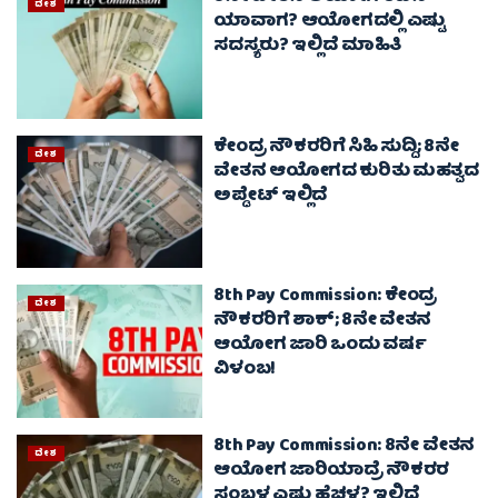
ದೇಶ
ಯಾವಾಗ? ಆಯೋಗದಲ್ಲಿ ಎಷ್ಟು
ಸದಸ್ಯರು? ಇಲ್ಲಿದೆ ಮಾಹಿತಿ
ಕೇಂದ್ರ ನೌಕರರಿಗೆ ಸಿಹಿ ಸುದ್ದಿ; 8ನೇ
ದೇಶ
ವೇತನ ಆಯೋಗದ ಕುರಿತು ಮಹತ್ವದ
ಅಪ್ಡೇಟ್ ಇಲ್ಲಿದೆ
8th Pay Commission: ಕೇಂದ್ರ
ದೇಶ
ನೌಕರರಿಗೆ ಶಾಕ್; 8ನೇ ವೇತನ
ಆಯೋಗ ಜಾರಿ ಒಂದು ವರ್ಷ
ವಿಳಂಬ!
8th Pay Commission: 8ನೇ ವೇತನ
ದೇಶ
ಆಯೋಗ ಜಾರಿಯಾದ್ರೆ ನೌಕರರ
ಸಂಬಳ ಎಷ್ಟು ಹೆಚ್ಚಳ? ಇಲ್ಲಿದೆ