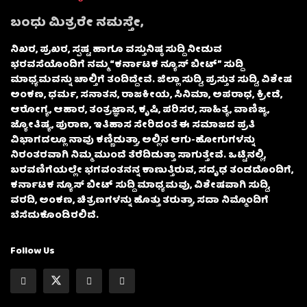
ಬಂಧು ಮಿತ್ರರೇ ನಮಸ್ತೇ,
ನಿಖರ, ಪ್ರಖರ, ಸ್ಪಷ್ಟ ಹಾಗೂ ವಸ್ತುನಿಷ್ಠ ಸುದ್ದಿ ನೀಡುವ
ಭರವಸೆಯೊಂದಿಗೆ ನಮ್ಮ “ಕರ್ನಾಟಕ ನ್ಯೂಸ್ ಬೀಟ್” ಸುದ್ದಿ
ಮಾಧ್ಯಮವನ್ನು ಚಾಲ್ತಿಗೆ ತಂದಿದ್ದೇವೆ. ಜಿಲ್ಲಾ ಸುದ್ದಿ, ಪ್ರಸ್ತುತ ಸುದ್ದಿ, ವಿಶೇಷ
ಅಂಕಣ, ಧರ್ಮ, ಸನಾತನ, ರಾಜಕೀಯ, ಸಿನಿಮಾ, ಅಪರಾಧ, ಕ್ರೀಡೆ,
ಆರೋಗ್ಯ, ಆಹಾರ, ತಂತ್ರಜ್ಞಾನ, ಕೃಷಿ, ಪರಿಸರ, ಸಾಹಿತ್ಯ, ವಾಣಿಜ್ಯ,
ಜ್ಯೋತಿಷ್ಯ, ಪುರಾಣ, ಇತಿಹಾಸ ಸೇರಿದಂತೆ ಈ ಸಮಾಜದ ಪ್ರತಿ
ವಿಭಾಗದಲ್ಲೂ ನಾವು ಕಣ್ಣಿಡುತ್ತಾ, ಅಲ್ಲಿನ ಆಗು-ಹೋಗುಗಳನ್ನು
ನಿರಂತರವಾಗಿ ನಿಮ್ಮ ಮುಂದೆ ತೆರೆದಿಡುತ್ತಾ ಸಾಗುತ್ತೇವೆ. ಒಟ್ಟಿನಲ್ಲಿ,
ಬರವಣಿಗೆಯಲ್ಲೇ ಭಗವಂತನನ್ನ ಕಾಣುತ್ತಿರುವ, ಸದೃಢ ತಂಡದೊಂದಿಗೆ,
ಕರ್ನಾಟಕ ನ್ಯೂಸ್ ಬೀಟ್ ಸುದ್ದಿ ಮಾಧ್ಯಮವು, ವಿಶೇಷವಾಗಿ ಸುದ್ದಿ,
ವರದಿ, ಅಂಕಣ, ಚಿತ್ರಣಗಳನ್ನು ಹೊತ್ತು ತರುತ್ತಾ, ಸದಾ ನಿಮ್ಮೊಂದಿಗೆ
ಬೆಸೆದುಕೊಂಡಿರಲಿದೆ.
Follow Us