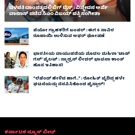
ದಳಪತಿ ದಾಂಪತ್ಯದಲ್ಲಿ ಬಿಗ್ ಟ್ವಿಸ್ಟ್ : ವಿಚ್ಛೇದನ ಅರ್ಜಿ
ವಾಪಾಸ್‌ ಪಡೆದ ಸಿಎಂ ವಿಜಯ್ ಪತ್ನಿ ಸಂಗೀತಾ‌
ಜಿಯೋ ಗ್ರಾಹಕರಿಗೆ ಬಂಪರ್ : ಈಗ 6 ಸಾವಿರ
ರೂಪಾಯಿ ಉಳಿಸುವ ಆಫರ್ ಘೋಷಣೆ
ಭಾರತೀಯ ವಾಯುಪಡೆಯ ಮೊದಲ ಮಹಿಳಾ ‘ಟಾಪ್
ಗನ್’ ಪೈಲಟ್ : ಸ್ಕ್ವಾಡ್ರನ್ ಲೀಡರ್ ಭಾವನಾ ಕಾಂತ್
ಹೊಸ ಇತಿಹಾಸ!
“ಲೆಜೆಂಡ್ ಹೇಳಿದ ಹಾಗೆ..” : ರೋಹಿತ್ ಬೈದಿದ್ದ ಹಳೇ
ಘಟನೆಯನ್ನು ನೆನಪಿಸಿಕೊಂಡ ಜೈಸ್ವಾಲ್!
ಕರ್ನಾಟಕ ನ್ಯೂಸ್ ಬೀಟ್