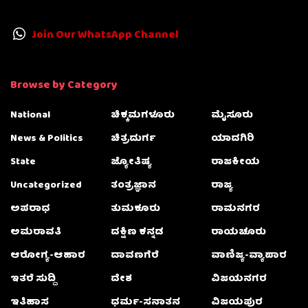
Join Our WhatsApp Channel
Browse by Category
National
ಚಿಕ್ಕಮಗಳೂರು
ಮೈಸೂರು
News & Politics
ಚಿತ್ರದುರ್ಗ
ಯಾದಗಿರಿ
State
ಜ್ಯೋತಿಷ್ಯ
ರಾಜಕೀಯ
Uncategorized
ತಂತ್ರಜ್ಞಾನ
ರಾಜ್ಯ
ಅಪರಾಧ
ತುಮಕೂರು
ರಾಮನಗರ
ಅಮರಾವತಿ
ದಕ್ಷಿಣ ಕನ್ನಡ
ರಾಯಚೂರು
ಆರೋಗ್ಯ-ಆಹಾರ
ದಾವಣಗೆರೆ
ವಾಣಿಜ್ಯ-ವ್ಯಾಪಾರ
ಇತರೆ ಸುದ್ದಿ
ದೇಶ
ವಿಜಯನಗರ
ಇತಿಹಾಸ
ಧರ್ಮ-ಸನಾತನ
ವಿಜಯಪುರ