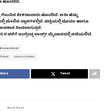
ಣ ಹೊಂದಿದೆ.
ು ಗೆಲುವಿನ ಶೇಕಡಾವಾರು ಹೊಂದಿದೆ. ಅತೀ ಹೆಚ್ಚು
 ಮೇಲಿನ ಸ್ಥಾನಗಳಲ್ಲಿವೆ. ಪಟ್ಟಿಯಲ್ಲಿ ಮೊದಲ ಹಾಗೂ
ವ ಅವಕಾಶ ನೀಡಲಾಗುತ್ತದೆ.
 ವರೆಗೆ ಇಂಗ್ಲೆಂಡ್ನ ಲಾರ್ಡ್ಸ್ ಮೈದಾನದಲ್ಲಿ ನಡೆಯಲಿದೆ.
#newsbeat
final
testcricket
Share
Tweet
Next Post