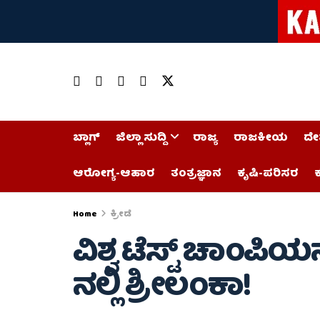
ಬ್ಲಾಗ್
ಜಿಲ್ಲಾ ಸುದ್ದಿ
ರಾಜ್ಯ
ರಾಜಕೀಯ
ದೇ
ಆರೋಗ್ಯ-ಆಹಾರ
ತಂತ್ರಜ್ಞಾನ
ಕೃಷಿ-ಪರಿಸರ
ಕ
Home
ಕ್ರೀಡೆ
ವಿಶ್ವ ಟೆಸ್ಟ್ ಚಾಂಪಿ
ನಲ್ಲಿ ಶ್ರೀಲಂಕಾ!