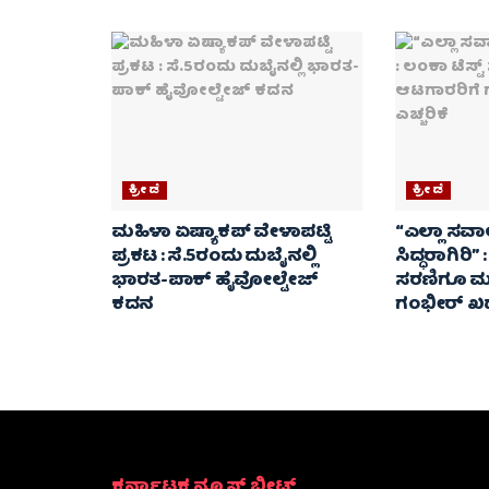
ಕ್ರೀಡೆ
ಕ್ರೀಡೆ
ಮಹಿಳಾ ಏಷ್ಯಾಕಪ್ ವೇಳಾಪಟ್ಟಿ
“ಎಲ್ಲಾ ಸವ
ಪ್ರಕಟ : ಸೆ.5ರಂದು ದುಬೈನಲ್ಲಿ
ಸಿದ್ಧರಾಗಿರಿ” 
ಭಾರತ-ಪಾಕ್‌ ಹೈವೋಲ್ಟೇಜ್
ಸರಣಿಗೂ ಮು
ಕದನ
ಗಂಭೀರ್ ಖಡಕ
ಕರ್ನಾಟಕ ನ್ಯೂಸ್ ಬೀಟ್