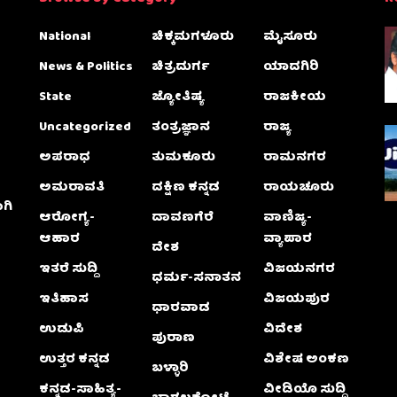
National
ಚಿಕ್ಕಮಗಳೂರು
ಮೈಸೂರು
News & Politics
ಚಿತ್ರದುರ್ಗ
ಯಾದಗಿರಿ
State
ಜ್ಯೋತಿಷ್ಯ
ರಾಜಕೀಯ
Uncategorized
ತಂತ್ರಜ್ಞಾನ
ರಾಜ್ಯ
ಅಪರಾಧ
ತುಮಕೂರು
ರಾಮನಗರ
ಅಮರಾವತಿ
ದಕ್ಷಿಣ ಕನ್ನಡ
ರಾಯಚೂರು
ಗಿ
ಆರೋಗ್ಯ-
ದಾವಣಗೆರೆ
ವಾಣಿಜ್ಯ-
ಆಹಾರ
ವ್ಯಾಪಾರ
ದೇಶ
ಇತರೆ ಸುದ್ದಿ
ವಿಜಯನಗರ
ಧರ್ಮ-ಸನಾತನ
ಇತಿಹಾಸ
ವಿಜಯಪುರ
ಧಾರವಾಡ
ಉಡುಪಿ
ವಿದೇಶ
ಪುರಾಣ
ಉತ್ತರ ಕನ್ನಡ
ವಿಶೇಷ ಅಂಕಣ
ಬಳ್ಳಾರಿ
ಕನ್ನಡ-ಸಾಹಿತ್ಯ-
ವೀಡಿಯೊ ಸುದ್ದಿ