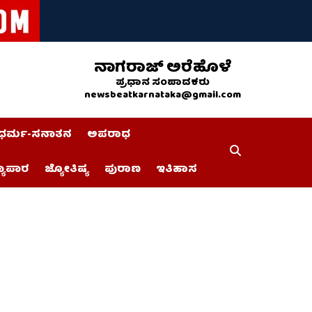
ನಾಗರಾಜ್ ಅರೆಹೊಳೆ
ಪ್ರಧಾನ ಸಂಪಾದಕರು
newsbeatkarnataka@gmail.com
ಧರ್ಮ-ಸನಾತನ
ಅಪರಾಧ
್ಯಾಪಾರ
ಜ್ಯೋತಿಷ್ಯ
ಪುರಾಣ
ಇತಿಹಾಸ