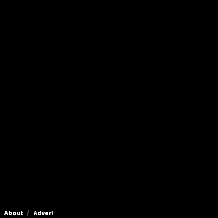
About
Advertise
Privacy & Policy
Contact Us