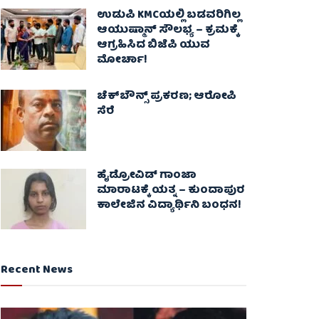
ಉಡುಪಿ KMCಯಲ್ಲಿ ಬಡವರಿಗಿಲ್ಲ
ಆಯುಷ್ಮಾನ್ ಸೌಲಭ್ಯ – ಕ್ರಮಕ್ಕೆ
ಆಗ್ರಹಿಸಿದ ಬಿಜೆಪಿ ಯುವ
ಮೋರ್ಚಾ!
ಚೆಕ್​ಬೌನ್ಸ್​ ಪ್ರಕರಣ; ಆರೋಪಿ
ಸೆರೆ
ಹೈಡ್ರೋವಿಡ್ ಗಾಂಜಾ
ಮಾರಾಟಕ್ಕೆ ಯತ್ನ – ಕುಂದಾಪುರ
ಕಾಲೇಜಿನ ವಿದ್ಯಾರ್ಥಿನಿ ಬಂಧನ!
Recent News