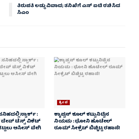
ತಿರುಪತಿ ಲಡ್ಡು ವಿವಾದ; ತನಿಖೆಗೆ ಎಸ್ ಐಟಿ ರಚಿಸಿದ
ಸಿಎಂ
ಕ್ರೀಡೆ
ನಿಹದಲ್ಲಿ ಸ್ಟಾರ್ಕ್ :
ಕ್ಯಾಪ್ಟನ್ ಕೂಲ್ ಕಟ್ಟುನಿಟ್ಟಿನ
 ದೇವ್ ಟೆಸ್ಟ್ ವಿಕೆಟ್
ನಿಯಮ : ಧೋನಿ ಹೊಟೇಲ್
ಟ್ಟಲು ಆಸೀಸ್ ವೇಗಿ
ರೂಮ್ ಸೀಕ್ರೆಟ್ ಬಿಚ್ಚಿಟ್ಟ ರಹಾನೆ!