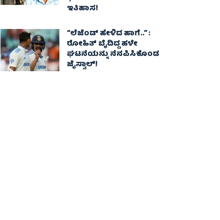
ಇತಿಹಾಸ!
“ಲೆಜೆಂಡ್ ಹೇಳಿದ ಹಾಗೆ..” :
ರೋಹಿತ್ ಬೈದಿದ್ದ ಹಳೇ
ಘಟನೆಯನ್ನು ನೆನಪಿಸಿಕೊಂಡ
ಜೈಸ್ವಾಲ್!