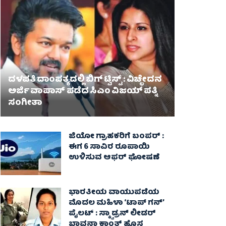
ದಳಪತಿ ದಾಂಪತ್ಯದಲ್ಲಿ ಬಿಗ್ ಟ್ವಿಸ್ಟ್ : ವಿಚ್ಛೇದನ
ಅರ್ಜಿ ವಾಪಾಸ್‌ ಪಡೆದ ಸಿಎಂ ವಿಜಯ್ ಪತ್ನಿ
ಸಂಗೀತಾ‌
ಜಿಯೋ ಗ್ರಾಹಕರಿಗೆ ಬಂಪರ್ :
ಈಗ 6 ಸಾವಿರ ರೂಪಾಯಿ
ಉಳಿಸುವ ಆಫರ್ ಘೋಷಣೆ
ಭಾರತೀಯ ವಾಯುಪಡೆಯ
ಮೊದಲ ಮಹಿಳಾ ‘ಟಾಪ್ ಗನ್’
ಪೈಲಟ್ : ಸ್ಕ್ವಾಡ್ರನ್ ಲೀಡರ್
ಭಾವನಾ ಕಾಂತ್ ಹೊಸ