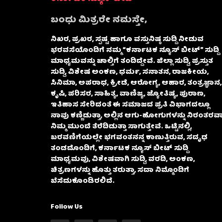
ಬಂಧು ಮಿತ್ರರೇ ನಮಸ್ತೇ,
ನಿಖರ, ಪ್ರಖರ, ಸ್ಪಷ್ಟ ಹಾಗೂ ವಸ್ತುನಿಷ್ಠ ಸುದ್ದಿ ನೀಡುವ
ಭರವಸೆಯೊಂದಿಗೆ ನಮ್ಮ “ಕರ್ನಾಟಕ ನ್ಯೂಸ್ ಬೀಟ್” ಸುದ್ದಿ
ಮಾಧ್ಯಮವನ್ನು ಚಾಲ್ತಿಗೆ ತಂದಿದ್ದೇವೆ. ಜಿಲ್ಲಾ ಸುದ್ದಿ, ಪ್ರಸ್ತುತ
ಸುದ್ದಿ, ವಿಶೇಷ ಅಂಕಣ, ಧರ್ಮ, ಸನಾತನ, ರಾಜಕೀಯ,
ಸಿನಿಮಾ, ಅಪರಾಧ, ಕ್ರೀಡೆ, ಆರೋಗ್ಯ, ಆಹಾರ, ತಂತ್ರಜ್ಞಾನ,
ಕೃಷಿ, ಪರಿಸರ, ಸಾಹಿತ್ಯ, ವಾಣಿಜ್ಯ, ಜ್ಯೋತಿಷ್ಯ, ಪುರಾಣ,
ಇತಿಹಾಸ ಸೇರಿದಂತೆ ಈ ಸಮಾಜದ ಪ್ರತಿ ವಿಭಾಗದಲ್ಲೂ
ನಾವು ಕಣ್ಣಿಡುತ್ತಾ, ಅಲ್ಲಿನ ಆಗು-ಹೋಗುಗಳನ್ನು ನಿರಂತರವಾ
ನಿಮ್ಮ ಮುಂದೆ ತೆರೆದಿಡುತ್ತಾ ಸಾಗುತ್ತೇವೆ. ಒಟ್ಟಿನಲ್ಲಿ,
ಬರವಣಿಗೆಯಲ್ಲೇ ಭಗವಂತನನ್ನ ಕಾಣುತ್ತಿರುವ, ಸದೃಢ
ತಂಡದೊಂದಿಗೆ, ಕರ್ನಾಟಕ ನ್ಯೂಸ್ ಬೀಟ್ ಸುದ್ದಿ
ಮಾಧ್ಯಮವು, ವಿಶೇಷವಾಗಿ ಸುದ್ದಿ, ವರದಿ, ಅಂಕಣ,
ಚಿತ್ರಣಗಳನ್ನು ಹೊತ್ತು ತರುತ್ತಾ, ಸದಾ ನಿಮ್ಮೊಂದಿಗೆ
ಬೆಸೆದುಕೊಂಡಿರಲಿದೆ.
Follow Us