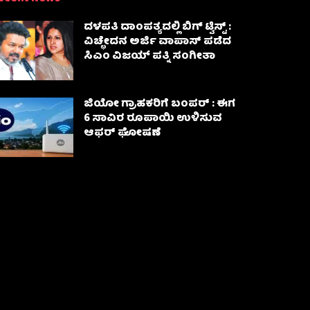
ದಳಪತಿ ದಾಂಪತ್ಯದಲ್ಲಿ ಬಿಗ್ ಟ್ವಿಸ್ಟ್ :
ವಿಚ್ಛೇದನ ಅರ್ಜಿ ವಾಪಾಸ್‌ ಪಡೆದ
ಸಿಎಂ ವಿಜಯ್ ಪತ್ನಿ ಸಂಗೀತಾ‌
ಜಿಯೋ ಗ್ರಾಹಕರಿಗೆ ಬಂಪರ್ : ಈಗ
6 ಸಾವಿರ ರೂಪಾಯಿ ಉಳಿಸುವ
ಆಫರ್ ಘೋಷಣೆ