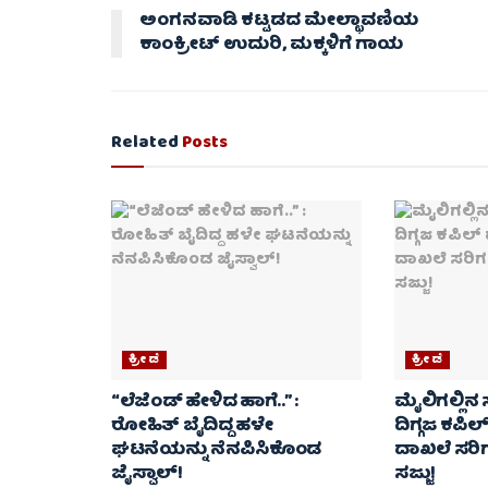
ಅಂಗನವಾಡಿ ಕಟ್ಟಡದ ಮೇಲ್ಛಾವಣಿಯ
ಕಾಂಕ್ರೀಟ್ ಉದುರಿ, ಮಕ್ಕಳಿಗೆ ಗಾಯ
Related
Posts
ಕ್ರೀಡೆ
ಕ್ರೀಡೆ
“ಲೆಜೆಂಡ್ ಹೇಳಿದ ಹಾಗೆ..” :
ಮೈಲಿಗಲ್ಲಿನ ಸ
ರೋಹಿತ್ ಬೈದಿದ್ದ ಹಳೇ
ದಿಗ್ಗಜ ಕಪಿಲ್
ಘಟನೆಯನ್ನು ನೆನಪಿಸಿಕೊಂಡ
ದಾಖಲೆ ಸರಿಗ
ಜೈಸ್ವಾಲ್!
ಸಜ್ಜು!