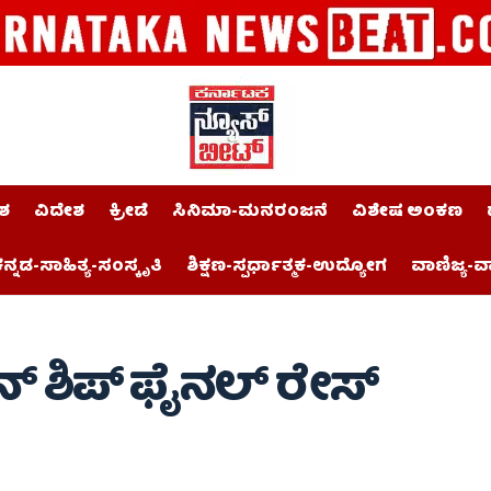
ಶ
ವಿದೇಶ
ಕ್ರೀಡೆ
ಸಿನಿಮಾ-ಮನರಂಜನೆ
ವಿಶೇಷ ಅಂಕಣ
ನ್ನಡ-ಸಾಹಿತ್ಯ-ಸಂಸ್ಕೃತಿ
ಶಿಕ್ಷಣ-ಸ್ಪರ್ಧಾತ್ಮಕ-ಉದ್ಯೋಗ
ವಾಣಿಜ್ಯ-ವ
ಯನ್ ಶಿಪ್ ಫೈನಲ್ ರೇಸ್