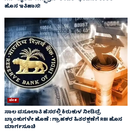
ಹೊಸ ಇತಿಹಾಸ!
ದೇಶ
ಸಾಲ ವಸೂಲಾತಿ ಹೆಸರಲ್ಲಿ ಕಿರುಕುಳ ನೀಡಿದ್ರೆ
ಬ್ಯಾಂಕುಗಳೇ ಹೊಣೆ : ಗ್ರಾಹಕರ ಹಿತರಕ್ಷಣೆಗೆ RBI ಹೊಸ
ಮಾರ್ಗಸೂಚಿ