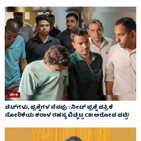
ದೇಶ
ಚಿಟ್‌ಗಳು, ಪ್ರಶ್ನೆಗಳ ನೆನಪು : ನೀಟ್ ಪ್ರಶ್ನೆ ಪತ್ರಿಕೆ
ಸೋರಿಕೆಯ ಕರಾಳ ರಹಸ್ಯ ಬಿಚ್ಚಿಟ್ಟ CBI ಆರೋಪ ಪಟ್ಟಿ!