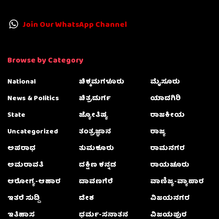
Join Our WhatsApp Channel
Browse by Category
National
ಚಿಕ್ಕಮಗಳೂರು
ಮೈಸೂರು
News & Politics
ಚಿತ್ರದುರ್ಗ
ಯಾದಗಿರಿ
State
ಜ್ಯೋತಿಷ್ಯ
ರಾಜಕೀಯ
Uncategorized
ತಂತ್ರಜ್ಞಾನ
ರಾಜ್ಯ
ಅಪರಾಧ
ತುಮಕೂರು
ರಾಮನಗರ
ಅಮರಾವತಿ
ದಕ್ಷಿಣ ಕನ್ನಡ
ರಾಯಚೂರು
ಆರೋಗ್ಯ-ಆಹಾರ
ದಾವಣಗೆರೆ
ವಾಣಿಜ್ಯ-ವ್ಯಾಪಾರ
ಇತರೆ ಸುದ್ದಿ
ದೇಶ
ವಿಜಯನಗರ
ಇತಿಹಾಸ
ಧರ್ಮ-ಸನಾತನ
ವಿಜಯಪುರ