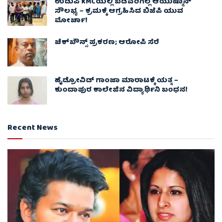
ಉಡುಪಿ KMCಯಲ್ಲಿ ಬಡವರಿಗಿಲ್ಲ ಆಯುಷ್ಮಾನ್
ಸೌಲಭ್ಯ – ಕ್ರಮಕ್ಕೆ ಆಗ್ರಹಿಸಿದ ಬಿಜೆಪಿ ಯುವ
ಮೋರ್ಚಾ!
ಚೆಕ್​ಬೌನ್ಸ್​ ಪ್ರಕರಣ; ಆರೋಪಿ ಸೆರೆ
ಹೈಡ್ರೋವಿಡ್ ಗಾಂಜಾ ಮಾರಾಟಕ್ಕೆ ಯತ್ನ –
ಕುಂದಾಪುರ ಕಾಲೇಜಿನ ವಿದ್ಯಾರ್ಥಿನಿ ಬಂಧನ!
Recent News