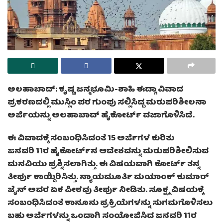
ಅಲಹಾಬಾದ್: ಕೃಷ್ಣ ಜನ್ಮಭೂಮಿ-ಶಾಹಿ ಈದ್ಗಾ ವಿವಾದ
ಪ್ರಕರಣದಲ್ಲಿ ಮುಸ್ಲಿಂ ಪರ ಗುಂಪು ಸಲ್ಲಿಸಿದ್ದ ಮರುಪರಿಶೀಲನಾ
ಅರ್ಜಿಯನ್ನು ಅಲಹಾಬಾದ್ ಹೈಕೋರ್ಟ್ ವಜಾಗೊಳಿಸಿದೆ.
ಈ ವಿವಾದಕ್ಕೆ ಸಂಬಂಧಿಸಿದಂತೆ 15 ಅರ್ಜಿಗಳ ಕುರಿತು
ಜನವರಿ 11ರ ಹೈಕೋರ್ಟ್‌ನ ಆದೇಶವನ್ನು ಮರುಪರಿಶೀಲಿಸುವ
ಮನವಿಯು ಪ್ರಶ್ನಿಸಲಾಗಿತ್ತು. ಈ ವಿಷಯವಾಗಿ ಕೋರ್ಟ್ ತನ್ನ
ತೀರ್ಪು ಕಾಯ್ದಿರಿಸಿತ್ತು. ನ್ಯಾಯಮೂರ್ತಿ ಮಯಾಂಕ್ ಕುಮಾರ್
ಜೈನ್ ಅವರ ಏಕ ಪೀಠವು ತೀರ್ಪು ನೀಡಿತು. ಸೂಕ್ಷ್ಮ ವಿಷಯಕ್ಕೆ
ಸಂಬಂಧಿಸಿದಂತೆ ಕಾನೂನು ಪ್ರಕ್ರಿಯೆಗಳನ್ನು ಸುಗಮಗೊಳಿಸಲು
ಬಹು ಅರ್ಜಿಗಳನ್ನು ಒಂದಾಗಿ ಸಂಯೋಜಿಸಿದ ಜನವರಿ 11ರ