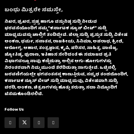
ಬಂಧು ಮಿತ್ರರೇ ನಮಸ್ತೇ,
ನಿಖರ, ಪ್ರಖರ, ಸ್ಪಷ್ಟ ಹಾಗೂ ವಸ್ತುನಿಷ್ಠ ಸುದ್ದಿ ನೀಡುವ
ಭರವಸೆಯೊಂದಿಗೆ ನಮ್ಮ “ಕರ್ನಾಟಕ ನ್ಯೂಸ್ ಬೀಟ್” ಸುದ್ದಿ
ಮಾಧ್ಯಮವನ್ನು ಚಾಲ್ತಿಗೆ ತಂದಿದ್ದೇವೆ. ಜಿಲ್ಲಾ ಸುದ್ದಿ, ಪ್ರಸ್ತುತ ಸುದ್ದಿ, ವಿಶೇಷ
ಅಂಕಣ, ಧರ್ಮ, ಸನಾತನ, ರಾಜಕೀಯ, ಸಿನಿಮಾ, ಅಪರಾಧ, ಕ್ರೀಡೆ,
ಆರೋಗ್ಯ, ಆಹಾರ, ತಂತ್ರಜ್ಞಾನ, ಕೃಷಿ, ಪರಿಸರ, ಸಾಹಿತ್ಯ, ವಾಣಿಜ್ಯ,
ಜ್ಯೋತಿಷ್ಯ, ಪುರಾಣ, ಇತಿಹಾಸ ಸೇರಿದಂತೆ ಈ ಸಮಾಜದ ಪ್ರತಿ
ವಿಭಾಗದಲ್ಲೂ ನಾವು ಕಣ್ಣಿಡುತ್ತಾ, ಅಲ್ಲಿನ ಆಗು-ಹೋಗುಗಳನ್ನು
ನಿರಂತರವಾಗಿ ನಿಮ್ಮ ಮುಂದೆ ತೆರೆದಿಡುತ್ತಾ ಸಾಗುತ್ತೇವೆ. ಒಟ್ಟಿನಲ್ಲಿ,
ಬರವಣಿಗೆಯಲ್ಲೇ ಭಗವಂತನನ್ನ ಕಾಣುತ್ತಿರುವ, ಸದೃಢ ತಂಡದೊಂದಿಗೆ,
ಕರ್ನಾಟಕ ನ್ಯೂಸ್ ಬೀಟ್ ಸುದ್ದಿ ಮಾಧ್ಯಮವು, ವಿಶೇಷವಾಗಿ ಸುದ್ದಿ,
ವರದಿ, ಅಂಕಣ, ಚಿತ್ರಣಗಳನ್ನು ಹೊತ್ತು ತರುತ್ತಾ, ಸದಾ ನಿಮ್ಮೊಂದಿಗೆ
ಬೆಸೆದುಕೊಂಡಿರಲಿದೆ.
Follow Us