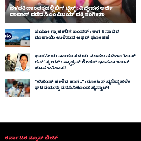
ದಳಪತಿ ದಾಂಪತ್ಯದಲ್ಲಿ ಬಿಗ್ ಟ್ವಿಸ್ಟ್ : ವಿಚ್ಛೇದನ ಅರ್ಜಿ
ವಾಪಾಸ್‌ ಪಡೆದ ಸಿಎಂ ವಿಜಯ್ ಪತ್ನಿ ಸಂಗೀತಾ‌
ಜಿಯೋ ಗ್ರಾಹಕರಿಗೆ ಬಂಪರ್ : ಈಗ 6 ಸಾವಿರ
ರೂಪಾಯಿ ಉಳಿಸುವ ಆಫರ್ ಘೋಷಣೆ
ಭಾರತೀಯ ವಾಯುಪಡೆಯ ಮೊದಲ ಮಹಿಳಾ ‘ಟಾಪ್
ಗನ್’ ಪೈಲಟ್ : ಸ್ಕ್ವಾಡ್ರನ್ ಲೀಡರ್ ಭಾವನಾ ಕಾಂತ್
ಹೊಸ ಇತಿಹಾಸ!
“ಲೆಜೆಂಡ್ ಹೇಳಿದ ಹಾಗೆ..” : ರೋಹಿತ್ ಬೈದಿದ್ದ ಹಳೇ
ಘಟನೆಯನ್ನು ನೆನಪಿಸಿಕೊಂಡ ಜೈಸ್ವಾಲ್!
ಕರ್ನಾಟಕ ನ್ಯೂಸ್ ಬೀಟ್