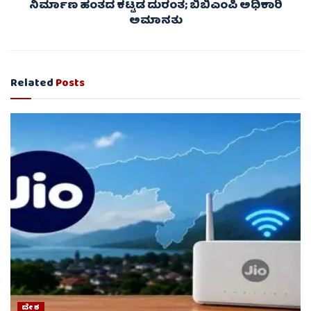
ನಿರ್ಮಾಣ ಹಂತದ ಕಟ್ಟಡ ದುರಂತ; ಬಿಬಿಎಂಪಿ ಅಧಿಕಾರಿ
ಅಮಾನತು
Related
Posts
ದೇಶ