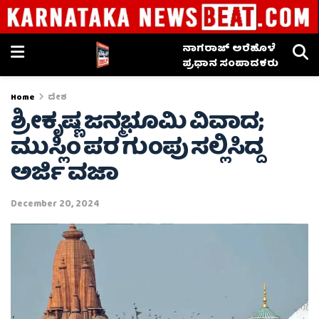
ನಾಗರಾಜ್ ಅರೆಹೊಳೆ
ಪ್ರಧಾನ ಸಂಪಾದಕರು
Home
ದೇಶ
ಶ್ರೀಕೃಷ್ಣ ಜನ್ಮಭೂಮಿ ವಿವಾದ;
ಮುಸ್ಲಿಂ ಪರ ಗುಂಪು ಸಲ್ಲಿಸಿದ್ದ
ಅರ್ಜಿ ವಜಾ
December 20, 2024