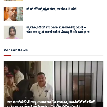
ಚೆಕ್​ಬೌನ್ಸ್​ ಪ್ರಕರಣ; ಆರೋಪಿ ಸೆರೆ
ಹೈಡ್ರೋವಿಡ್ ಗಾಂಜಾ ಮಾರಾಟಕ್ಕೆ ಯತ್ನ –
ಕುಂದಾಪುರ ಕಾಲೇಜಿನ ವಿದ್ಯಾರ್ಥಿನಿ ಬಂಧನ!
Recent News
ಲಾಕಪ್‌ನಲ್ಲಿ ಪಿಜ್ಜಾ, ಐಷಾರಾಮಿ ಊಟ, ಹಾಸಿಗೆಗೆ ಬೇಡಿಕೆ