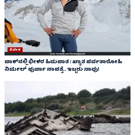
ವಿದೇಶ
ಪಾಕ್‌ನಲ್ಲಿ ಭೀಕರ ಹಿಮಪಾತ : ಖ್ಯಾತ ಪರ್ವತಾರೋಹಿ
ನಿರ್ಮಲ್ ಪುರ್ಜಾ ನಾಪತ್ತೆ.. ಇಬ್ಬರು ಸಾವು!