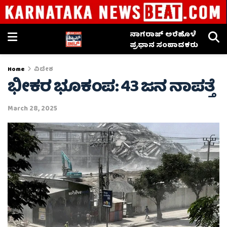
ನಾಗರಾಜ್ ಅರೆಹೊಳೆ
ಪ್ರಧಾನ ಸಂಪಾದಕರು
Home
ವಿದೇಶ
ಭೀಕರ ಭೂಕಂಪ: 43 ಜನ ನಾಪತ್ತೆ
March 28, 2025