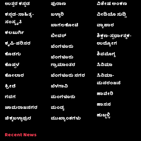
ಉತ್ತರ ಕನ್ನಡ
ಪುರಾಣ
ವಿಶೇಷ ಅಂಕಣ
ಕನ್ನಡ-ಸಾಹಿತ್ಯ-
ಬಳ್ಳಾರಿ
ವೀಡಿಯೊ ಸುದ್ದಿ
ಸಂಸ್ಕೃತಿ
ಬಾಗಲಕೋಟೆ
ವ್ಯಾಪಾರ
ಕಲಬುರ್ಗಿ
ಬೀದರ್
ಶಿಕ್ಷಣ-ಸ್ಪರ್ಧಾತ್ಮಕ-
ಕೃಷಿ-ಪರಿಸರ
ಉದ್ಯೋಗ
ಬೆಂಗಳೂರು
ಕೊಡಗು
ಶಿವಮೊಗ್ಗ
ಬೆಂಗಳೂರು
ಕೊಪ್ಪಳ
ಗ್ರಾಮಾಂತರ
ಸಿನಿಮಾ
ಕೋಲಾರ
ಬೆಂಗಳೂರು ನಗರ
ಸಿನಿಮಾ-
ಮನರಂಜನೆ
ಕ್ರೀಡೆ
ಬೆಳಗಾವಿ
ಹಾವೇರಿ
ಗದಗ
ಮಂಗಳೂರು
ಹಾಸನ
ಚಾಮರಾಜನಗರ
ಮಂಡ್ಯ
ಹುಬ್ಬಳ್ಳಿ
ಚಿಕ್ಕಬಳ್ಳಾಫುರ
ಮುಖ್ಯಾಂಶಗಳು
Recent News