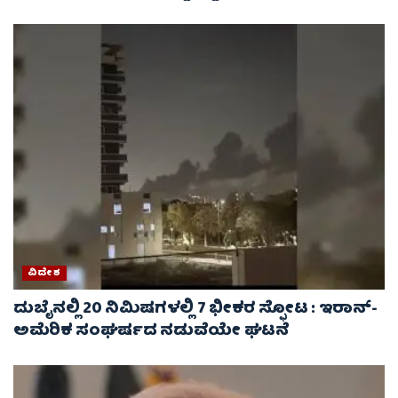
ವಿದೇಶ
ದುಬೈನಲ್ಲಿ 20 ನಿಮಿಷಗಳಲ್ಲಿ 7 ಭೀಕರ ಸ್ಫೋಟ : ಇರಾನ್-
ಅಮೆರಿಕ ಸಂಘರ್ಷದ ನಡುವೆಯೇ ಘಟನೆ