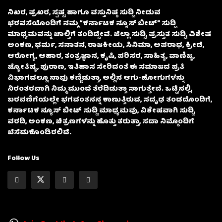
ನಿಖರ, ಪ್ರಖರ, ಸ್ಪಷ್ಟ ಹಾಗೂ ವಸ್ತುನಿಷ್ಠ ಸುದ್ದಿ ನೀಡುವ
ಭರವಸೆಯೊಂದಿಗೆ ನಮ್ಮ “ಕರ್ನಾಟಕ ನ್ಯೂಸ್ ಬೀಟ್” ಸುದ್ದಿ
ಮಾಧ್ಯಮವನ್ನು ಚಾಲ್ತಿಗೆ ತಂದಿದ್ದೇವೆ. ಜಿಲ್ಲಾ ಸುದ್ದಿ, ಪ್ರಸ್ತುತ ಸುದ್ದಿ, ವಿಶೇಷ
ಅಂಕಣ, ಧರ್ಮ, ಸನಾತನ, ರಾಜಕೀಯ, ಸಿನಿಮಾ, ಅಪರಾಧ, ಕ್ರೀಡೆ,
ಆರೋಗ್ಯ, ಆಹಾರ, ತಂತ್ರಜ್ಞಾನ, ಕೃಷಿ, ಪರಿಸರ, ಸಾಹಿತ್ಯ, ವಾಣಿಜ್ಯ,
ಜ್ಯೋತಿಷ್ಯ, ಪುರಾಣ, ಇತಿಹಾಸ ಸೇರಿದಂತೆ ಈ ಸಮಾಜದ ಪ್ರತಿ
ವಿಭಾಗದಲ್ಲೂ ನಾವು ಕಣ್ಣಿಡುತ್ತಾ, ಅಲ್ಲಿನ ಆಗು-ಹೋಗುಗಳನ್ನು
ನಿರಂತರವಾಗಿ ನಿಮ್ಮ ಮುಂದೆ ತೆರೆದಿಡುತ್ತಾ ಸಾಗುತ್ತೇವೆ. ಒಟ್ಟಿನಲ್ಲಿ,
ಬರವಣಿಗೆಯಲ್ಲೇ ಭಗವಂತನನ್ನ ಕಾಣುತ್ತಿರುವ, ಸದೃಢ ತಂಡದೊಂದಿಗೆ,
ಕರ್ನಾಟಕ ನ್ಯೂಸ್ ಬೀಟ್ ಸುದ್ದಿ ಮಾಧ್ಯಮವು, ವಿಶೇಷವಾಗಿ ಸುದ್ದಿ,
ವರದಿ, ಅಂಕಣ, ಚಿತ್ರಣಗಳನ್ನು ಹೊತ್ತು ತರುತ್ತಾ, ಸದಾ ನಿಮ್ಮೊಂದಿಗೆ
ಬೆಸೆದುಕೊಂಡಿರಲಿದೆ.
Follow Us