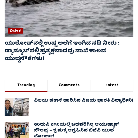
ವಿದೇಶ
ಯುರೋಪ್‌ನಲ್ಲಿ ಉಷ್ಣ ಅಲೆಗೆ ಇಂಗಿದ ನದಿ ನೀರು :
ಡ್ಯಾನ್ಯೂಬ್‌ನಲ್ಲಿ ಪ್ರತ್ಯಕ್ಷವಾದವು ನಾಜಿ ಕಾಲದ
ಯುದ್ಧನೌಕೆಗಳು!
Trending
Comments
Latest
ವಿಜಯ ಪತಾಕೆ ಹಾರಿಸಿದ ವಿಜಯ ಭಾರತಿ ವಿದ್ಯಾರ್ಥಿನಿ!
ಉಡುಪಿ KMCಯಲ್ಲಿ ಬಡವರಿಗಿಲ್ಲ ಆಯುಷ್ಮಾನ್
ಸೌಲಭ್ಯ – ಕ್ರಮಕ್ಕೆ ಆಗ್ರಹಿಸಿದ ಬಿಜೆಪಿ ಯುವ
ಮೋರ್ಚಾ!