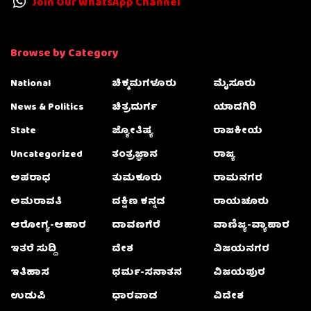
Join Our WhatsApp Channel
Browse by Category
National
ಚಿಕ್ಕಮಗಳೂರು
ಮೈಸೂರು
News & Politics
ಚಿತ್ರದುರ್ಗ
ಯಾದಗಿರಿ
State
ಜ್ಯೋತಿಷ್ಯ
ರಾಜಕೀಯ
Uncategorized
ತಂತ್ರಜ್ಞಾನ
ರಾಜ್ಯ
ಅಪರಾಧ
ತುಮಕೂರು
ರಾಮನಗರ
ಅಮರಾವತಿ
ದಕ್ಷಿಣ ಕನ್ನಡ
ರಾಯಚೂರು
ಆರೋಗ್ಯ-ಆಹಾರ
ದಾವಣಗೆರೆ
ವಾಣಿಜ್ಯ-ವ್ಯಾಪಾರ
ಇತರೆ ಸುದ್ದಿ
ದೇಶ
ವಿಜಯನಗರ
ಇತಿಹಾಸ
ಧರ್ಮ-ಸನಾತನ
ವಿಜಯಪುರ
ಉಡುಪಿ
ಧಾರವಾಡ
ವಿದೇಶ