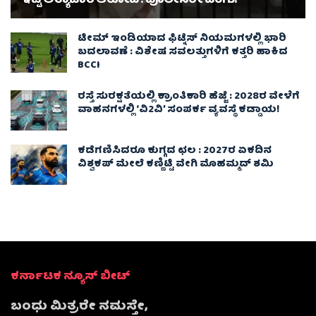
ಇಟ್ಟ ಅತ್ಯಾಚಾರ ಆರೋಪಿ : ಪೊಲೀಸರೇ ದಂಗು!
ಟೀಮ್ ಇಂಡಿಯಾದ ಫಿಟ್ನೆಸ್ ನಿಯಮಗಳಲ್ಲಿ ಭಾರಿ
ಬದಲಾವಣೆ : ವಿಶೇಷ ಸವಲತ್ತುಗಳಿಗೆ ಕತ್ತರಿ ಹಾಕಿದ
BCCI
ರಸ್ತೆ ಸುರಕ್ಷತೆಯಲ್ಲಿ ಕ್ರಾಂತಿಕಾರಿ ಹೆಜ್ಜೆ : 2028ರ ವೇಳೆಗೆ
ವಾಹನಗಳಲ್ಲಿ ‘ವಿ2ವಿ’ ಸಂಪರ್ಕ ವ್ಯವಸ್ಥೆ ಕಡ್ಡಾಯ!
ಕಡೆಗಣಿಸಿದರೂ ಕುಗ್ಗದ ಛಲ : 2027ರ ಏಕದಿನ
ವಿಶ್ವಕಪ್‌ ಮೇಲೆ ಕಣ್ಣಿಟ್ಟಿ ವೇಗಿ ಮೊಹಮ್ಮದ್ ಶಮಿ
ಕರ್ನಾಟಕ ನ್ಯೂಸ್ ಬೀಟ್
ಬಂಧು ಮಿತ್ರರೇ ನಮಸ್ತೇ,