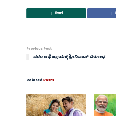
Send
Previous Post
ಪರಂ ಅಭಿಪ್ರಾಯಕ್ಕೆ ಶ್ರೀನಿವಾಸ್‌ ವಿರೋಧ
Related
Posts