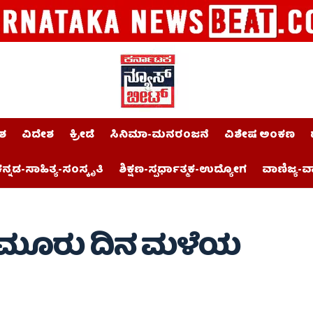
ಶ
ವಿದೇಶ
ಕ್ರೀಡೆ
ಸಿನಿಮಾ-ಮನರಂಜನೆ
ವಿಶೇಷ ಅಂಕಣ
ನ್ನಡ-ಸಾಹಿತ್ಯ-ಸಂಸ್ಕೃತಿ
ಶಿಕ್ಷಣ-ಸ್ಪರ್ಧಾತ್ಮಕ-ಉದ್ಯೋಗ
ವಾಣಿಜ್ಯ-ವ
ಿನ ಮೂರು ದಿನ ಮಳೆಯ