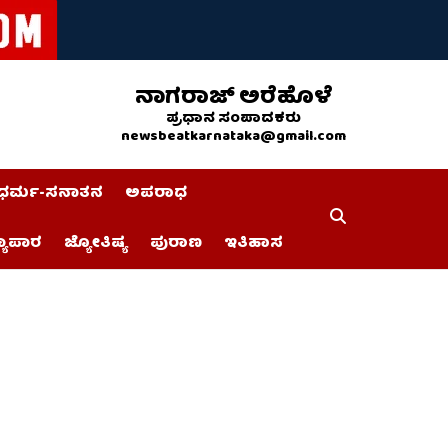
ನಾಗರಾಜ್ ಅರೆಹೊಳೆ
ಪ್ರಧಾನ ಸಂಪಾದಕರು
newsbeatkarnataka@gmail.com
ಧರ್ಮ-ಸನಾತನ
ಅಪರಾಧ
್ಯಾಪಾರ
ಜ್ಯೋತಿಷ್ಯ
ಪುರಾಣ
ಇತಿಹಾಸ