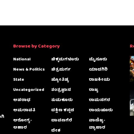
Browse by Category
R
National
ಚಿಕ್ಕಮಗಳೂರು
ಮೈಸೂರು
News & Politics
ಚಿತ್ರದುರ್ಗ
ಯಾದಗಿರಿ
State
ಜ್ಯೋತಿಷ್ಯ
ರಾಜಕೀಯ
Uncategorized
ತಂತ್ರಜ್ಞಾನ
ರಾಜ್ಯ
ಅಪರಾಧ
ತುಮಕೂರು
ರಾಮನಗರ
ಅಮರಾವತಿ
ದಕ್ಷಿಣ ಕನ್ನಡ
ರಾಯಚೂರು
ಗಿ
ಆರೋಗ್ಯ-
ದಾವಣಗೆರೆ
ವಾಣಿಜ್ಯ-
ಆಹಾರ
ವ್ಯಾಪಾರ
ದೇಶ