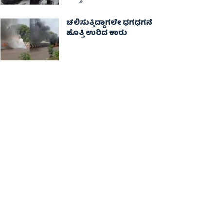
ಚಲಿಸುತ್ತಿದ್ದಾಗಲೇ ಧಗಧಗನೆ
ಹೊತ್ತಿ ಉರಿದ ಕಾರು