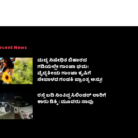
ecent News
ಮದ್ಯ ನಿಷೇಧಿತ ಬಿಹಾರದ
ಗಡಿಯಲ್ಲೇ ಗಾಂಜಾ ಘಮ:
ವೈದ್ಯಕೀಯ ಗಾಂಜಾ ಕೃಷಿಗೆ
ನೇಪಾಳದ ಗಂಡಕಿ ಪ್ರಾಂತ್ಯ ಅಸ್ತು!
ರಸ್ತೆ ಬದಿ ನಿಂತಿದ್ದ ಸಿಲಿಂಡರ್ ಲಾರಿಗೆ
ಕಾರು ಡಿಕ್ಕಿ : ಮೂವರು ಸಾವು