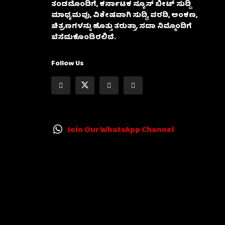
ತಂಡದೊಂದಿಗೆ, ಕರ್ನಾಟಕ ನ್ಯೂಸ್ ಬೀಟ್ ಸುದ್ದಿ
ಮಾಧ್ಯಮವು, ವಿಶೇಷವಾಗಿ ಸುದ್ದಿ, ವರದಿ, ಅಂಕಣ,
ಚಿತ್ರಣಗಳನ್ನು ಹೊತ್ತು ತರುತ್ತಾ, ಸದಾ ನಿಮ್ಮೊಂದಿಗೆ
ಬೆಸೆದುಕೊಂಡಿರಲಿದೆ.
Follow Us
Join Our WhatsApp Channel