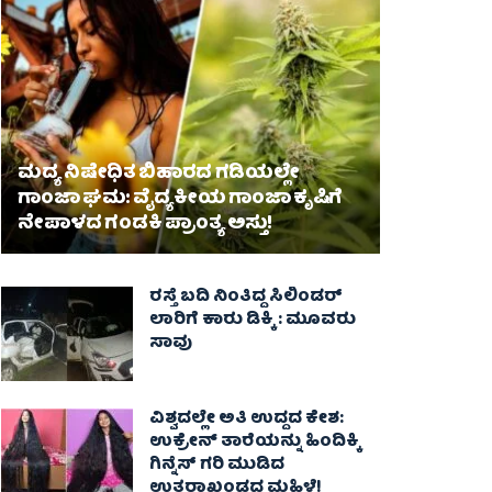
ಮದ್ಯ ನಿಷೇಧಿತ ಬಿಹಾರದ ಗಡಿಯಲ್ಲೇ
ಗಾಂಜಾ ಘಮ: ವೈದ್ಯಕೀಯ ಗಾಂಜಾ ಕೃಷಿಗೆ
ನೇಪಾಳದ ಗಂಡಕಿ ಪ್ರಾಂತ್ಯ ಅಸ್ತು!
ರಸ್ತೆ ಬದಿ ನಿಂತಿದ್ದ ಸಿಲಿಂಡರ್
ಲಾರಿಗೆ ಕಾರು ಡಿಕ್ಕಿ : ಮೂವರು
ಸಾವು
ವಿಶ್ವದಲ್ಲೇ ಅತಿ ಉದ್ದದ ಕೇಶ:
ಉಕ್ರೇನ್ ತಾರೆಯನ್ನು ಹಿಂದಿಕ್ಕಿ
ಗಿನ್ನೆಸ್ ಗರಿ ಮುಡಿದ
ಉತ್ತರಾಖಂಡದ ಮಹಿಳೆ!