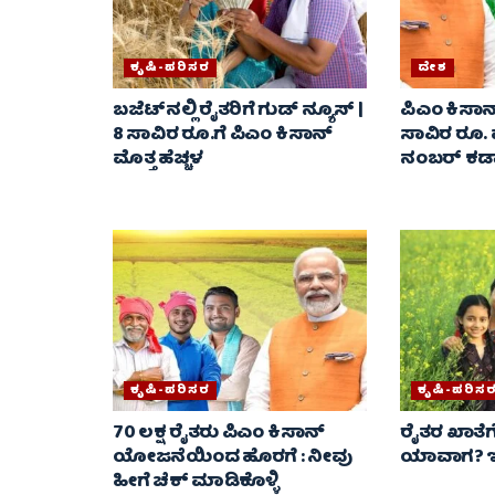
ಕೃಷಿ-ಪರಿಸರ
ದೇಶ
ಬಜೆಟ್‌ನಲ್ಲಿ ರೈತರಿಗೆ ಗುಡ್ ನ್ಯೂಸ್ |
ಪಿಎಂ ಕಿಸ
8 ಸಾವಿರ ರೂ.ಗೆ ಪಿಎಂ ಕಿಸಾನ್
ಸಾವಿರ ರೂ.
ಮೊತ್ತ ಹೆಚ್ಚಳ
ನಂಬರ್ ಕಡ
ಕೃಷಿ-ಪರಿಸರ
ಕೃಷಿ-ಪರಿಸ
70 ಲಕ್ಷ ರೈತರು ಪಿಎಂ ಕಿಸಾನ್
ರೈತರ ಖಾತೆಗ
ಯೋಜನೆಯಿಂದ ಹೊರಗೆ : ನೀವು
ಯಾವಾಗ? ಇಲ
ಹೀಗೆ ಚೆಕ್ ಮಾಡಿಕೊಳ್ಳಿ