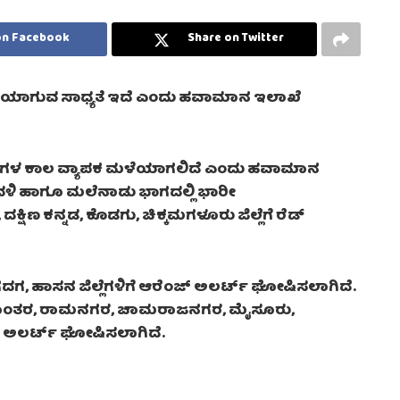
on Facebook
Share on Twitter
ಮಳೆಯಾಗುವ ಸಾಧ್ಯತೆ ಇದೆ ಎಂದು ಹವಾಮಾನ ಇಲಾಖೆ
 ದಿನಗಳ ಕಾಲ ವ್ಯಾಪಕ ಮಳೆಯಾಗಲಿದೆ ಎಂದು ಹವಾಮಾನ
ವಳಿ ಹಾಗೂ ಮಲೆನಾಡು ಭಾಗದಲ್ಲಿ ಭಾರೀ
ದಕ್ಷಿಣ ಕನ್ನಡ, ಕೊಡಗು, ಚಿಕ್ಕಮಗಳೂರು ಜಿಲ್ಲೆಗೆ ರೆಡ್
ದಗ, ಹಾಸನ ಜಿಲ್ಲೆಗಳಿಗೆ ಆರೆಂಜ್ ಅಲರ್ಟ್ ಘೋಷಿಸಲಾಗಿದೆ.
ರಾಮಾಂತರ, ರಾಮನಗರ, ಚಾಮರಾಜನಗರ, ಮೈಸೂರು,
್ಲೋ ಅಲರ್ಟ್ ಘೋಷಿಸಲಾಗಿದೆ.