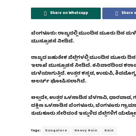
Share on Whatsapp
Share 
ಬೆಂಗಳೂರು: ರಾಜ್ಯದಲ್ಲಿ ಮುಂದಿನ ಮೂರು ದಿನ 
ಮುನ್ಸೂಚನೆ ನೀಡಿದೆ.
ರಾಜ್ಯದ ಬಹುತೇಕ ಜಿಲ್ಲೆಗಳಲ್ಲಿ ಮುಂದಿನ ಮೂರು
ಇಲಾಖೆ ಮುನ್ಸೂಚನೆ ನೀಡಿದೆ. ಶನಿವಾರದಿಂದ ಕರಾ
ಮಳೆಯಾಗುತ್ತಿದೆ. ಉತ್ತರ ಕನ್ನಡ, ಉಡುಪಿ, ಶಿವಮೊಗ್ಗ, 
ಅಲರ್ಟ್ ಘೋಷಿಸಲಾಗಿದೆ.
ಅಲ್ಲದೇ, ಉತ್ತರ ಒಳನಾಡಿನ ಬೆಳಗಾವಿ, ಧಾರವಾಡ, ಗ
ದಕ್ಷಿಣ ಒಳನಾಡಿನ ಬೆಂಗಳೂರು, ಬೆಂಗಳೂರು ಗ್
ತುಮಕೂರು ಸೇರಿದಂತೆ ಇನ್ನುಳಿದ ಜಿಲ್ಲೆಗಳಿಗೆ ಯೆಲ
Tags:
bangalore
Heavy Rain
Rain