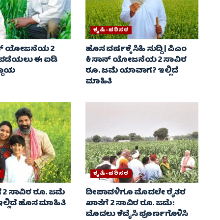
ಕೃಷಿ-ಪರಿಸರ
ಾನ್ ಯೋಜನೆಯ 2
ಹೊಸ ವರ್ಷಕ್ಕೆ ಸಿಹಿ ಸುದ್ದಿ | ಪಿಎಂ
 ಪಡೆಯಲು ಈ ಐಡಿ
ಕಿಸಾನ್ ಯೋಜನೆಯ 2 ಸಾವಿರ
್ಡಾಯ
ರೂ. ಜಮೆ ಯಾವಾಗ? ಇಲ್ಲಿದೆ
ಮಾಹಿತಿ
ರ
ಕೃಷಿ-ಪರಿಸರ
ೆ 2 ಸಾವಿರ ರೂ. ಜಮೆ
ದೀಪಾವಳಿಗೂ ಮೊದಲೇ ರೈತರ
್ಲಿದೆ ಹೊಸ ಮಾಹಿತಿ
ಖಾತೆಗೆ 2 ಸಾವಿರ ರೂ. ಜಮೆ:
ಮೊದಲು ಕೆವೈಸಿ ಪೂರ್ಣಗೊಳಿಸಿ