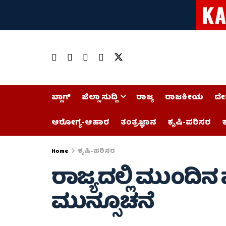
ಬ್ಲಾಗ್
ಜಿಲ್ಲಾ ಸುದ್ದಿ
ರಾಜ್ಯ
ರಾಜಕೀಯ
ದೇ
ಆರೋಗ್ಯ-ಆಹಾರ
ತಂತ್ರಜ್ಞಾನ
ಕೃಷಿ-ಪರಿಸರ
ಕ
Home
ಕೃಷಿ-ಪರಿಸರ
ರಾಜ್ಯದಲ್ಲಿ ಮುಂದ
ಮುನ್ಸೂಚನೆ