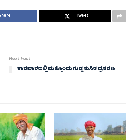
Share
Tweet
Next Post
ಕಾರವಾರದಲ್ಲಿ ಮತ್ತೊಂದು ಗುಡ್ಡ ಕುಸಿತ ಪ್ರಕರಣ