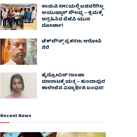
ಉಡುಪಿ KMCಯಲ್ಲಿ ಬಡವರಿಗಿಲ್ಲ
ಆಯುಷ್ಮಾನ್ ಸೌಲಭ್ಯ – ಕ್ರಮಕ್ಕೆ
ಆಗ್ರಹಿಸಿದ ಬಿಜೆಪಿ ಯುವ
ಮೋರ್ಚಾ!
ಚೆಕ್​ಬೌನ್ಸ್​ ಪ್ರಕರಣ; ಆರೋಪಿ
ಸೆರೆ
ಹೈಡ್ರೋವಿಡ್ ಗಾಂಜಾ
ಮಾರಾಟಕ್ಕೆ ಯತ್ನ – ಕುಂದಾಪುರ
ಕಾಲೇಜಿನ ವಿದ್ಯಾರ್ಥಿನಿ ಬಂಧನ!
Recent News