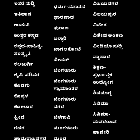
ಇತರೆ ಸುದ್ದಿ
ವಿಜಯನಗರ
ಧರ್ಮ-ಸನಾತನ
ಇತಿಹಾಸ
ವಿಜಯಪುರ
ಧಾರವಾಡ
ಉಡುಪಿ
ವಿದೇಶ
ಪುರಾಣ
ಉತ್ತರ ಕನ್ನಡ
ವಿಶೇಷ ಅಂಕಣ
ಬಳ್ಳಾರಿ
ಕನ್ನಡ-ಸಾಹಿತ್ಯ-
ವೀಡಿಯೊ ಸುದ್ದಿ
ಬಾಗಲಕೋಟೆ
ಸಂಸ್ಕೃತಿ
ವ್ಯಾಪಾರ
ಬೀದರ್
ಕಲಬುರ್ಗಿ
ಶಿಕ್ಷಣ-
ಬೆಂಗಳೂರು
ಕೃಷಿ-ಪರಿಸರ
ಸ್ಪರ್ಧಾತ್ಮಕ-
ಬೆಂಗಳೂರು
ಉದ್ಯೋಗ
ಕೊಡಗು
ಗ್ರಾಮಾಂತರ
ಶಿವಮೊಗ್ಗ
ಕೊಪ್ಪಳ
ಬೆಂಗಳೂರು
ಸಿನಿಮಾ
ಕೋಲಾರ
ನಗರ
ಸಿನಿಮಾ-
ಕ್ರೀಡೆ
ಬೆಳಗಾವಿ
ಮನರಂಜನೆ
ಗದಗ
ಮಂಗಳೂರು
ಹಾವೇರಿ
ಚಾಮರಾಜನಗರ
ಮಂಡ್ಯ