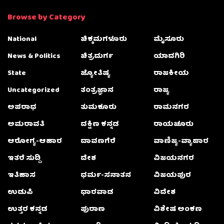
Browse by Category
National
ಚಿಕ್ಕಮಗಳೂರು
ಮೈಸೂರು
News & Politics
ಚಿತ್ರದುರ್ಗ
ಯಾದಗಿರಿ
State
ಜ್ಯೋತಿಷ್ಯ
ರಾಜಕೀಯ
Uncategorized
ತಂತ್ರಜ್ಞಾನ
ರಾಜ್ಯ
ಅಪರಾಧ
ತುಮಕೂರು
ರಾಮನಗರ
ಅಮರಾವತಿ
ದಕ್ಷಿಣ ಕನ್ನಡ
ರಾಯಚೂರು
ಆರೋಗ್ಯ-ಆಹಾರ
ದಾವಣಗೆರೆ
ವಾಣಿಜ್ಯ-ವ್ಯಾಪಾರ
ಇತರೆ ಸುದ್ದಿ
ದೇಶ
ವಿಜಯನಗರ
ಇತಿಹಾಸ
ಧರ್ಮ-ಸನಾತನ
ವಿಜಯಪುರ
ಉಡುಪಿ
ಧಾರವಾಡ
ವಿದೇಶ
ಉತ್ತರ ಕನ್ನಡ
ಪುರಾಣ
ವಿಶೇಷ ಅಂಕಣ