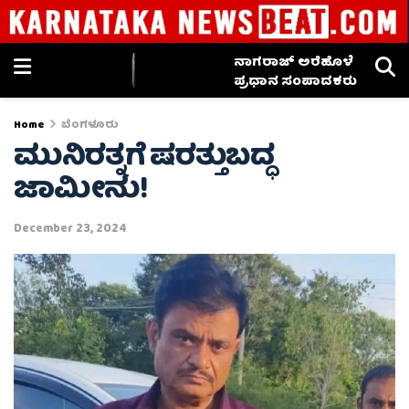
ನಾಗರಾಜ್ ಅರೆಹೊಳೆ
ಪ್ರಧಾನ ಸಂಪಾದಕರು
Home
ಬೆಂಗಳೂರು
ಮುನಿರತ್ನಗೆ ಷರತ್ತುಬದ್ಧ
ಜಾಮೀನು!
December 23, 2024