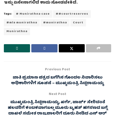
ಇನ್ನು ಏನೇನಾಗಲಿದೆ ಕಾದು ನೋಡಬೇಕಿದೆ.
Tags:
# Munirathna case
##courtreserves
#mla munirathna
#munirathna
Court
Munirathna
Previous Post
ಜಾತಿ ಪ್ರಮಾಣ ಪತ್ರದ ಬಗೆಗಿನ ಗೊಂದಲ ನಿವಾರಿಸಲು
ಅಧಿಕಾರಿಗಳಿಗೆ ಸೂಚನೆ – ಮುಖ್ಯಮಂತ್ರಿ ಸಿದ್ದರಾಮಯ್ಯ
Next Post
ಮುಖ್ಯಮಂತ್ರಿ ಸಿದ್ದರಾಮಯ್ಯ, ಖರ್ಗೆ, ಜಾರ್ಜ್ ಸೇರಿದಂತೆ
ಹಲವರಿಗೆ ಕಂಟಕವಾಗಬಲ್ಲ ಮೂರು ಬೃಹತ್ ಹಗರಣದ ಬಗ್ಗೆ
ದಾಖಲೆ ಸಮೇತ ರಾಜ್ಯಪಾಲರಿಗೆ ದೂರು ನೀಡಿದ ಎನ್ ಆರ್