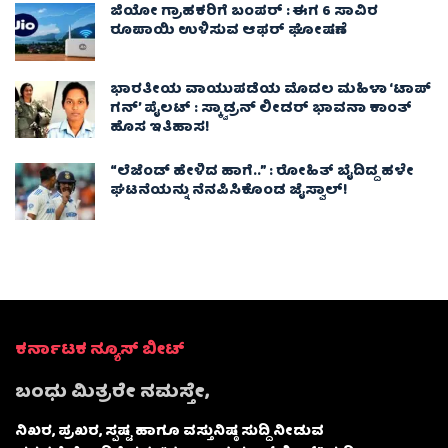
ಜಿಯೋ ಗ್ರಾಹಕರಿಗೆ ಬಂಪರ್ : ಈಗ 6 ಸಾವಿರ
ರೂಪಾಯಿ ಉಳಿಸುವ ಆಫರ್ ಘೋಷಣೆ
ಭಾರತೀಯ ವಾಯುಪಡೆಯ ಮೊದಲ ಮಹಿಳಾ ‘ಟಾಪ್
ಗನ್’ ಪೈಲಟ್ : ಸ್ಕ್ವಾಡ್ರನ್ ಲೀಡರ್ ಭಾವನಾ ಕಾಂತ್
ಹೊಸ ಇತಿಹಾಸ!
“ಲೆಜೆಂಡ್ ಹೇಳಿದ ಹಾಗೆ..” : ರೋಹಿತ್ ಬೈದಿದ್ದ ಹಳೇ
ಘಟನೆಯನ್ನು ನೆನಪಿಸಿಕೊಂಡ ಜೈಸ್ವಾಲ್!
ಕರ್ನಾಟಕ ನ್ಯೂಸ್ ಬೀಟ್
ಬಂಧು ಮಿತ್ರರೇ ನಮಸ್ತೇ,
ನಿಖರ, ಪ್ರಖರ, ಸ್ಪಷ್ಟ ಹಾಗೂ ವಸ್ತುನಿಷ್ಠ ಸುದ್ದಿ ನೀಡುವ