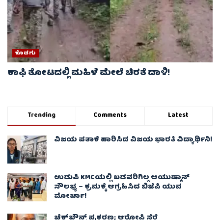
ಕೊಡಗು
ಕಾಫಿ ತೋಟದಲ್ಲಿ ಮಹಿಳೆ ಮೇಲೆ ಚಿರತೆ ದಾಳಿ!
Trending
Comments
Latest
ವಿಜಯ ಪತಾಕೆ ಹಾರಿಸಿದ ವಿಜಯ ಭಾರತಿ ವಿದ್ಯಾರ್ಥಿನಿ!
ಉಡುಪಿ KMCಯಲ್ಲಿ ಬಡವರಿಗಿಲ್ಲ ಆಯುಷ್ಮಾನ್
ಸೌಲಭ್ಯ – ಕ್ರಮಕ್ಕೆ ಆಗ್ರಹಿಸಿದ ಬಿಜೆಪಿ ಯುವ
ಮೋರ್ಚಾ!
ಚೆಕ್​ಬೌನ್ಸ್​ ಪ್ರಕರಣ; ಆರೋಪಿ ಸೆರೆ