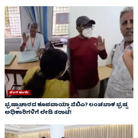
ಬೆಂಗಳೂರು
ಭ್ರಷ್ಟಾಚಾರದ ಕೂಪವಾಯ್ತಾ ಜಿಬಿಎ? ಲಂಚಬಾಕ ಭ್ರಷ್ಟ
ಅಧಿಕಾರಿಗಳಿಗೆ ಲೇಡಿ ತರಾಟೆ!