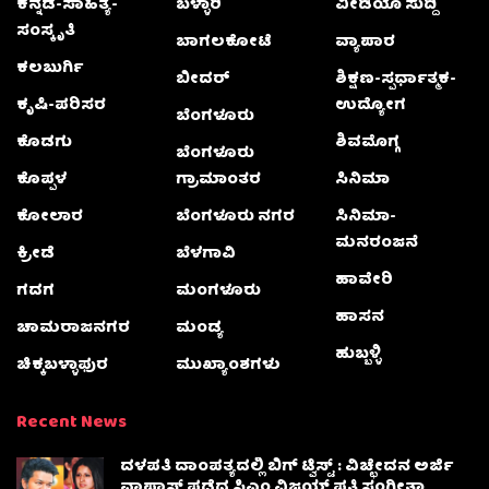
ಕನ್ನಡ-ಸಾಹಿತ್ಯ-
ಬಳ್ಳಾರಿ
ವೀಡಿಯೊ ಸುದ್ದಿ
ಸಂಸ್ಕೃತಿ
ಬಾಗಲಕೋಟೆ
ವ್ಯಾಪಾರ
ಕಲಬುರ್ಗಿ
ಬೀದರ್
ಶಿಕ್ಷಣ-ಸ್ಪರ್ಧಾತ್ಮಕ-
ಕೃಷಿ-ಪರಿಸರ
ಉದ್ಯೋಗ
ಬೆಂಗಳೂರು
ಕೊಡಗು
ಶಿವಮೊಗ್ಗ
ಬೆಂಗಳೂರು
ಕೊಪ್ಪಳ
ಗ್ರಾಮಾಂತರ
ಸಿನಿಮಾ
ಕೋಲಾರ
ಬೆಂಗಳೂರು ನಗರ
ಸಿನಿಮಾ-
ಮನರಂಜನೆ
ಕ್ರೀಡೆ
ಬೆಳಗಾವಿ
ಹಾವೇರಿ
ಗದಗ
ಮಂಗಳೂರು
ಹಾಸನ
ಚಾಮರಾಜನಗರ
ಮಂಡ್ಯ
ಹುಬ್ಬಳ್ಳಿ
ಚಿಕ್ಕಬಳ್ಳಾಫುರ
ಮುಖ್ಯಾಂಶಗಳು
Recent News
ದಳಪತಿ ದಾಂಪತ್ಯದಲ್ಲಿ ಬಿಗ್ ಟ್ವಿಸ್ಟ್ : ವಿಚ್ಛೇದನ ಅರ್ಜಿ
ವಾಪಾಸ್‌ ಪಡೆದ ಸಿಎಂ ವಿಜಯ್ ಪತ್ನಿ ಸಂಗೀತಾ‌