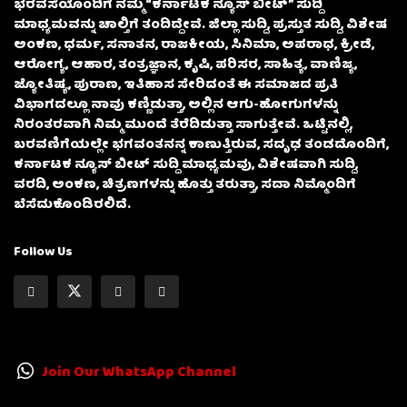
ಭರವಸೆಯೊಂದಿಗೆ ನಮ್ಮ “ಕರ್ನಾಟಕ ನ್ಯೂಸ್ ಬೀಟ್” ಸುದ್ದಿ
ಮಾಧ್ಯಮವನ್ನು ಚಾಲ್ತಿಗೆ ತಂದಿದ್ದೇವೆ. ಜಿಲ್ಲಾ ಸುದ್ದಿ, ಪ್ರಸ್ತುತ ಸುದ್ದಿ, ವಿಶೇಷ
ಅಂಕಣ, ಧರ್ಮ, ಸನಾತನ, ರಾಜಕೀಯ, ಸಿನಿಮಾ, ಅಪರಾಧ, ಕ್ರೀಡೆ,
ಆರೋಗ್ಯ, ಆಹಾರ, ತಂತ್ರಜ್ಞಾನ, ಕೃಷಿ, ಪರಿಸರ, ಸಾಹಿತ್ಯ, ವಾಣಿಜ್ಯ,
ಜ್ಯೋತಿಷ್ಯ, ಪುರಾಣ, ಇತಿಹಾಸ ಸೇರಿದಂತೆ ಈ ಸಮಾಜದ ಪ್ರತಿ
ವಿಭಾಗದಲ್ಲೂ ನಾವು ಕಣ್ಣಿಡುತ್ತಾ, ಅಲ್ಲಿನ ಆಗು-ಹೋಗುಗಳನ್ನು
ನಿರಂತರವಾಗಿ ನಿಮ್ಮ ಮುಂದೆ ತೆರೆದಿಡುತ್ತಾ ಸಾಗುತ್ತೇವೆ. ಒಟ್ಟಿನಲ್ಲಿ,
ಬರವಣಿಗೆಯಲ್ಲೇ ಭಗವಂತನನ್ನ ಕಾಣುತ್ತಿರುವ, ಸದೃಢ ತಂಡದೊಂದಿಗೆ,
ಕರ್ನಾಟಕ ನ್ಯೂಸ್ ಬೀಟ್ ಸುದ್ದಿ ಮಾಧ್ಯಮವು, ವಿಶೇಷವಾಗಿ ಸುದ್ದಿ,
ವರದಿ, ಅಂಕಣ, ಚಿತ್ರಣಗಳನ್ನು ಹೊತ್ತು ತರುತ್ತಾ, ಸದಾ ನಿಮ್ಮೊಂದಿಗೆ
ಬೆಸೆದುಕೊಂಡಿರಲಿದೆ.
Follow Us
Join Our WhatsApp Channel