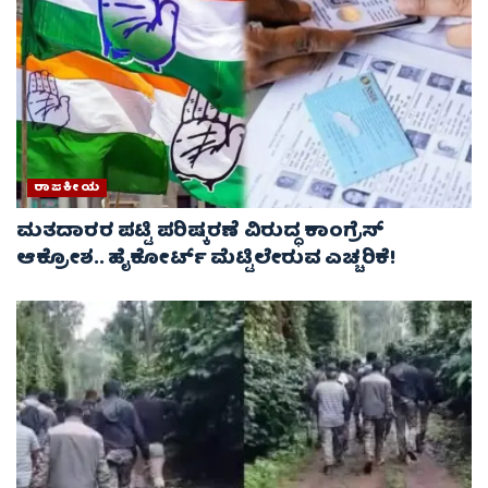
ರಾಜಕೀಯ
ಮತದಾರರ ಪಟ್ಟಿ ಪರಿಷ್ಕರಣೆ ವಿರುದ್ಧ ಕಾಂಗ್ರೆಸ್
ಆಕ್ರೋಶ.. ಹೈಕೋರ್ಟ್ ಮೆಟ್ಟಿಲೇರುವ ಎಚ್ಚರಿಕೆ!