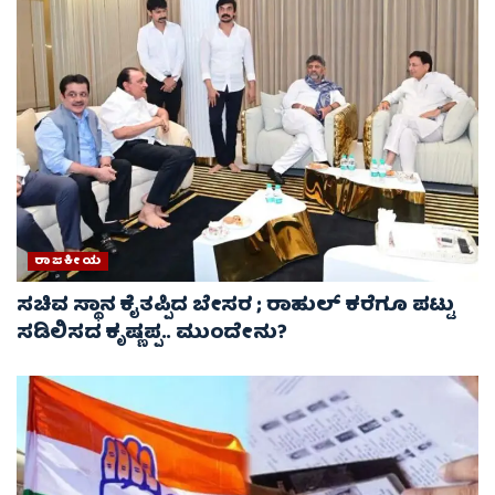
ರಾಜಕೀಯ
ಸಚಿವ ಸ್ಥಾನ ಕೈತಪ್ಪಿದ ಬೇಸರ ; ರಾಹುಲ್ ಕರೆಗೂ ಪಟ್ಟು
ಸಡಿಲಿಸದ ಕೃಷ್ಣಪ್ಪ.. ಮುಂದೇನು?