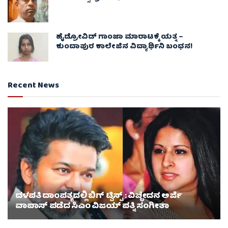
ಹೈಡ್ರೋವಿಡ್ ಗಾಂಜಾ ಮಾರಾಟಕ್ಕೆ ಯತ್ನ –
ಕುಂದಾಪುರ ಕಾಲೇಜಿನ ವಿದ್ಯಾರ್ಥಿನಿ ಬಂಧನ!
Recent News
ದಳಪತಿ ದಾಂಪತ್ಯದಲ್ಲಿ ಬಿಗ್ ಟ್ವಿಸ್ಟ್ : ವಿಚ್ಛೇದನ ಅರ್ಜಿ
ವಾಪಾಸ್‌ ಪಡೆದ ಸಿಎಂ ವಿಜಯ್ ಪತ್ನಿ ಸಂಗೀತಾ‌