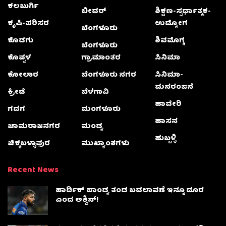
ಕಲಬುರ್ಗಿ
ಬೀದರ್
ಶಿಕ್ಷಣ-ಸ್ಪರ್ಧಾತ್ಮಕ-
ಕೃಷಿ-ಪರಿಸರ
ಉದ್ಯೋಗ
ಬೆಂಗಳೂರು
ಕೊಡಗು
ಶಿವಮೊಗ್ಗ
ಬೆಂಗಳೂರು
ಕೊಪ್ಪಳ
ಗ್ರಾಮಾಂತರ
ಸಿನಿಮಾ
ಕೋಲಾರ
ಬೆಂಗಳೂರು ನಗರ
ಸಿನಿಮಾ-
ಮನರಂಜನೆ
ಕ್ರೀಡೆ
ಬೆಳಗಾವಿ
ಹಾವೇರಿ
ಗದಗ
ಮಂಗಳೂರು
ಹಾಸನ
ಚಾಮರಾಜನಗರ
ಮಂಡ್ಯ
ಹುಬ್ಬಳ್ಳಿ
ಚಿಕ್ಕಬಳ್ಳಾಫುರ
ಮುಖ್ಯಾಂಶಗಳು
Recent News
ಹಾರ್ದಿಕ್ ಪಾಂಡ್ಯ ತಂಡ ಬದಲಾವಣೆ ಇನ್ನೂ ದೂರ
ಎಂದ ಅಶ್ವಿನ್​!