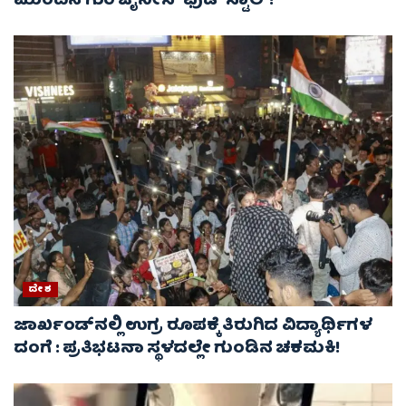
ಮುಂದಿನ ಗುರಿ ಚೈನೀಸ್ ಫುಡ್ ಸ್ಟಾಲ್‌!
ದೇಶ
ಜಾರ್ಖಂಡ್‌ನಲ್ಲಿ ಉಗ್ರ ರೂಪಕ್ಕೆ ತಿರುಗಿದ ವಿದ್ಯಾರ್ಥಿಗಳ
ದಂಗೆ : ಪ್ರತಿಭಟನಾ ಸ್ಥಳದಲ್ಲೇ ಗುಂಡಿನ ಚಕಮಕಿ!