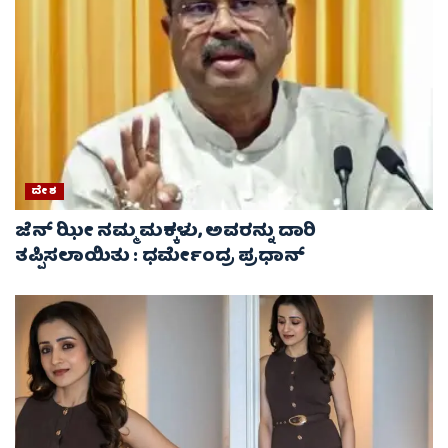
ದೇಶ
ಜೆನ್ ಝೀ ನಮ್ಮ ಮಕ್ಕಳು, ಅವರನ್ನು ದಾರಿ
ತಪ್ಪಿಸಲಾಯಿತು : ಧರ್ಮೇಂದ್ರ ಪ್ರಧಾನ್