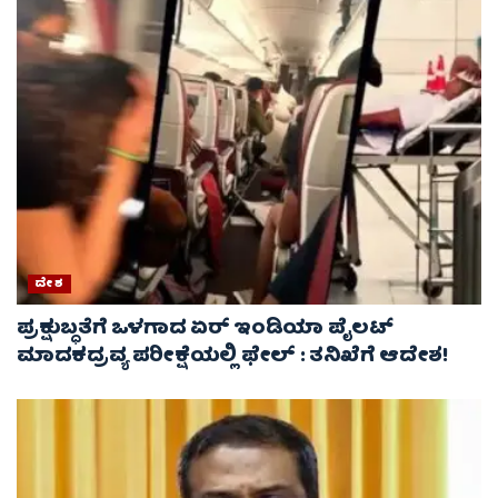
ದೇಶ
ಪ್ರಕ್ಷುಬ್ಧತೆಗೆ ಒಳಗಾದ ಏರ್ ಇಂಡಿಯಾ ಪೈಲಟ್
ಮಾದಕದ್ರವ್ಯ ಪರೀಕ್ಷೆಯಲ್ಲಿ ಫೇಲ್ : ತನಿಖೆಗೆ ಆದೇಶ!