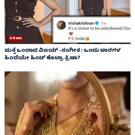
ಸಿನಿಮಾ
ಮತ್ತೆ ಒಂದಾದ ವಿಜಯ್ -ಸಂಗೀತ : ಒಂದು ವಾರಗಳ
ಹಿಂದೆಯೇ ಹಿಂಟ್ ಕೊಟ್ರಾ ತ್ರಿಷಾ?