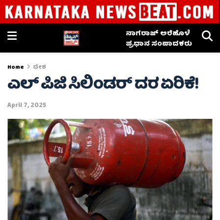
ನಾಗರಾಜ್ ಅರೆಹೊಳೆ
ಪ್ರಧಾನ ಸಂಪಾದಕರು
Home
ದೇಶ
ಎಲ್ ಪಿಜಿ ಸಿಲಿಂಡರ್ ದರ ಏರಿಕೆ!
April 7, 2025