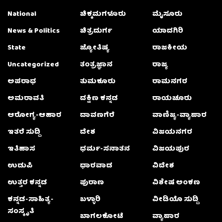
National
ಚಿಕ್ಕಮಗಳೂರು
ಮೈಸೂರು
News & Politics
ಚಿತ್ರದುರ್ಗ
ಯಾದಗಿರಿ
State
ಜ್ಯೋತಿಷ್ಯ
ರಾಜಕೀಯ
Uncategorized
ತಂತ್ರಜ್ಞಾನ
ರಾಜ್ಯ
ಅಪರಾಧ
ತುಮಕೂರು
ರಾಮನಗರ
ಅಮರಾವತಿ
ದಕ್ಷಿಣ ಕನ್ನಡ
ರಾಯಚೂರು
ಆರೋಗ್ಯ-ಆಹಾರ
ದಾವಣಗೆರೆ
ವಾಣಿಜ್ಯ-ವ್ಯಾಪಾರ
ಇತರೆ ಸುದ್ದಿ
ದೇಶ
ವಿಜಯನಗರ
ಇತಿಹಾಸ
ಧರ್ಮ-ಸನಾತನ
ವಿಜಯಪುರ
ಉಡುಪಿ
ಧಾರವಾಡ
ವಿದೇಶ
ಉತ್ತರ ಕನ್ನಡ
ಪುರಾಣ
ವಿಶೇಷ ಅಂಕಣ
ಕನ್ನಡ-ಸಾಹಿತ್ಯ-
ಬಳ್ಳಾರಿ
ವೀಡಿಯೊ ಸುದ್ದಿ
ಸಂಸ್ಕೃತಿ
ಬಾಗಲಕೋಟೆ
ವ್ಯಾಪಾರ