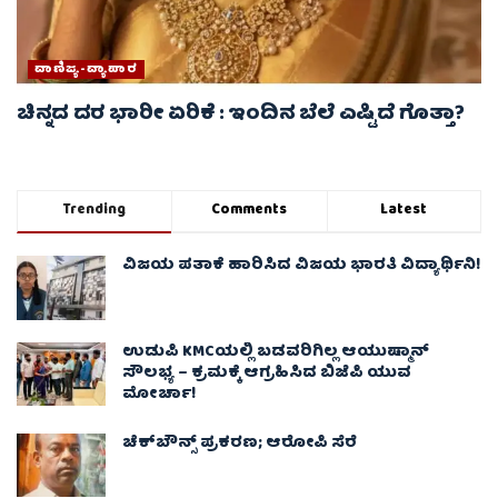
ವಾಣಿಜ್ಯ-ವ್ಯಾಪಾರ
ಚಿನ್ನದ ದರ ಭಾರೀ ಏರಿಕೆ : ಇಂದಿನ ಬೆಲೆ ಎಷ್ಟಿದೆ ಗೊತ್ತಾ?
Trending
Comments
Latest
ವಿಜಯ ಪತಾಕೆ ಹಾರಿಸಿದ ವಿಜಯ ಭಾರತಿ ವಿದ್ಯಾರ್ಥಿನಿ!
ಉಡುಪಿ KMCಯಲ್ಲಿ ಬಡವರಿಗಿಲ್ಲ ಆಯುಷ್ಮಾನ್
ಸೌಲಭ್ಯ – ಕ್ರಮಕ್ಕೆ ಆಗ್ರಹಿಸಿದ ಬಿಜೆಪಿ ಯುವ
ಮೋರ್ಚಾ!
ಚೆಕ್​ಬೌನ್ಸ್​ ಪ್ರಕರಣ; ಆರೋಪಿ ಸೆರೆ