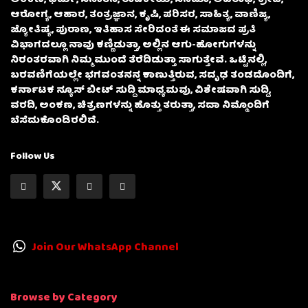
ಆರೋಗ್ಯ, ಆಹಾರ, ತಂತ್ರಜ್ಞಾನ, ಕೃಷಿ, ಪರಿಸರ, ಸಾಹಿತ್ಯ, ವಾಣಿಜ್ಯ,
ಜ್ಯೋತಿಷ್ಯ, ಪುರಾಣ, ಇತಿಹಾಸ ಸೇರಿದಂತೆ ಈ ಸಮಾಜದ ಪ್ರತಿ
ವಿಭಾಗದಲ್ಲೂ ನಾವು ಕಣ್ಣಿಡುತ್ತಾ, ಅಲ್ಲಿನ ಆಗು-ಹೋಗುಗಳನ್ನು
ನಿರಂತರವಾಗಿ ನಿಮ್ಮ ಮುಂದೆ ತೆರೆದಿಡುತ್ತಾ ಸಾಗುತ್ತೇವೆ. ಒಟ್ಟಿನಲ್ಲಿ,
ಬರವಣಿಗೆಯಲ್ಲೇ ಭಗವಂತನನ್ನ ಕಾಣುತ್ತಿರುವ, ಸದೃಢ ತಂಡದೊಂದಿಗೆ,
ಕರ್ನಾಟಕ ನ್ಯೂಸ್ ಬೀಟ್ ಸುದ್ದಿ ಮಾಧ್ಯಮವು, ವಿಶೇಷವಾಗಿ ಸುದ್ದಿ,
ವರದಿ, ಅಂಕಣ, ಚಿತ್ರಣಗಳನ್ನು ಹೊತ್ತು ತರುತ್ತಾ, ಸದಾ ನಿಮ್ಮೊಂದಿಗೆ
ಬೆಸೆದುಕೊಂಡಿರಲಿದೆ.
Follow Us
Join Our WhatsApp Channel
Browse by Category