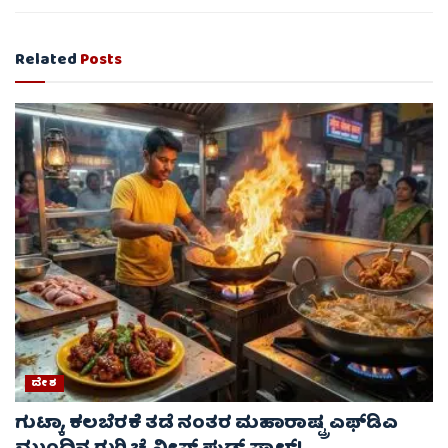
Related
Posts
ದೇಶ
ಗುಟ್ಕಾ, ಕಲಬೆರಕೆ ತಡೆ ನಂತರ ಮಹಾರಾಷ್ಟ್ರ ಎಫ್‌ಡಿಎ