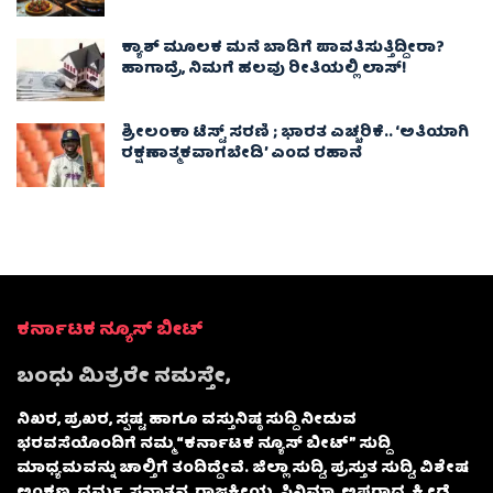
ಕ್ಯಾಶ್ ಮೂಲಕ ಮನೆ ಬಾಡಿಗೆ ಪಾವತಿಸುತ್ತಿದ್ದೀರಾ?
ಹಾಗಾದ್ರೆ, ನಿಮಗೆ ಹಲವು ರೀತಿಯಲ್ಲಿ ಲಾಸ್!
ಶ್ರೀಲಂಕಾ ಟೆಸ್ಟ್ ಸರಣಿ ; ಭಾರತ ಎಚ್ಚರಿಕೆ.. ‘ಅತಿಯಾಗಿ
ರಕ್ಷಣಾತ್ಮಕವಾಗಬೇಡಿ’ ಎಂದ ರಹಾನೆ
ಕರ್ನಾಟಕ ನ್ಯೂಸ್ ಬೀಟ್
ಬಂಧು ಮಿತ್ರರೇ ನಮಸ್ತೇ,
ನಿಖರ, ಪ್ರಖರ, ಸ್ಪಷ್ಟ ಹಾಗೂ ವಸ್ತುನಿಷ್ಠ ಸುದ್ದಿ ನೀಡುವ
ಭರವಸೆಯೊಂದಿಗೆ ನಮ್ಮ “ಕರ್ನಾಟಕ ನ್ಯೂಸ್ ಬೀಟ್” ಸುದ್ದಿ
ಮಾಧ್ಯಮವನ್ನು ಚಾಲ್ತಿಗೆ ತಂದಿದ್ದೇವೆ. ಜಿಲ್ಲಾ ಸುದ್ದಿ, ಪ್ರಸ್ತುತ ಸುದ್ದಿ, ವಿಶೇಷ
ಅಂಕಣ, ಧರ್ಮ, ಸನಾತನ, ರಾಜಕೀಯ, ಸಿನಿಮಾ, ಅಪರಾಧ, ಕ್ರೀಡೆ,