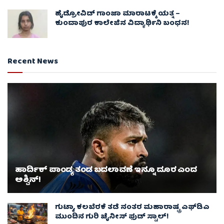
ಹೈಡ್ರೋವಿಡ್ ಗಾಂಜಾ ಮಾರಾಟಕ್ಕೆ ಯತ್ನ –
ಕುಂದಾಪುರ ಕಾಲೇಜಿನ ವಿದ್ಯಾರ್ಥಿನಿ ಬಂಧನ!
Recent News
ಹಾರ್ದಿಕ್ ಪಾಂಡ್ಯ ತಂಡ ಬದಲಾವಣೆ ಇನ್ನೂ ದೂರ ಎಂದ
ಅಶ್ವಿನ್​!
ಗುಟ್ಕಾ, ಕಲಬೆರಕೆ ತಡೆ ನಂತರ ಮಹಾರಾಷ್ಟ್ರ ಎಫ್‌ಡಿಎ
ಮುಂದಿನ ಗುರಿ ಚೈನೀಸ್ ಫುಡ್ ಸ್ಟಾಲ್‌!