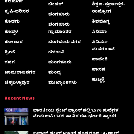
ಕಲಬುರ್ಗಿ
ಬೀದರ್
ಶಿಕ್ಷಣ-ಸ್ಪರ್ಧಾತ್ಮಕ-
ಕೃಷಿ-ಪರಿಸರ
ಉದ್ಯೋಗ
ಬೆಂಗಳೂರು
ಕೊಡಗು
ಶಿವಮೊಗ್ಗ
ಬೆಂಗಳೂರು
ಕೊಪ್ಪಳ
ಗ್ರಾಮಾಂತರ
ಸಿನಿಮಾ
ಕೋಲಾರ
ಬೆಂಗಳೂರು ನಗರ
ಸಿನಿಮಾ-
ಮನರಂಜನೆ
ಕ್ರೀಡೆ
ಬೆಳಗಾವಿ
ಹಾವೇರಿ
ಗದಗ
ಮಂಗಳೂರು
ಹಾಸನ
ಚಾಮರಾಜನಗರ
ಮಂಡ್ಯ
ಹುಬ್ಬಳ್ಳಿ
ಚಿಕ್ಕಬಳ್ಳಾಫುರ
ಮುಖ್ಯಾಂಶಗಳು
Recent News
ಭಾರತೀಯ ಸ್ಟೇಟ್ ಬ್ಯಾಂಕ್‌ನಲ್ಲಿ 1,576 ಹುದ್ದೆಗಳ
ನೇಮಕಾತಿ : 1.05 ಸಾವಿರ ರೂ. ಭರ್ಜರಿ ಸ್ಯಾಲರಿ
ಬಜಾಜ್ ಪಲ್ಸರ್ N160ಗೆ ಹೊಸ ರೂಪ : 4-ವಾಲ್ವ್