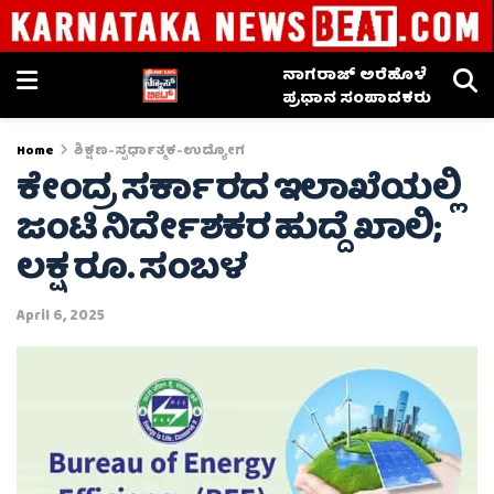
ನಾಗರಾಜ್ ಅರೆಹೊಳೆ
ಪ್ರಧಾನ ಸಂಪಾದಕರು
Home
ಶಿಕ್ಷಣ-ಸ್ಪರ್ಧಾತ್ಮಕ-ಉದ್ಯೋಗ
ಕೇಂದ್ರ ಸರ್ಕಾರದ ಇಲಾಖೆಯಲ್ಲಿ
ಜಂಟಿ ನಿರ್ದೇಶಕರ ಹುದ್ದೆ ಖಾಲಿ;
ಲಕ್ಷ ರೂ. ಸಂಬಳ
April 6, 2025