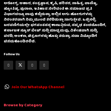
ಆರೋಗ್ಯ, ಆಹಾರ, ತಂತ್ರಜ್ಞಾನ, ಕೃಷಿ, ಪರಿಸರ, ಸಾಹಿತ್ಯ, ವಾಣಿಜ್ಯ,
ಜ್ಯೋತಿಷ್ಯ, ಪುರಾಣ, ಇತಿಹಾಸ ಸೇರಿದಂತೆ ಈ ಸಮಾಜದ ಪ್ರತಿ
ವಿಭಾಗದಲ್ಲೂ ನಾವು ಕಣ್ಣಿಡುತ್ತಾ, ಅಲ್ಲಿನ ಆಗು-ಹೋಗುಗಳನ್ನು
ನಿರಂತರವಾಗಿ ನಿಮ್ಮ ಮುಂದೆ ತೆರೆದಿಡುತ್ತಾ ಸಾಗುತ್ತೇವೆ. ಒಟ್ಟಿನಲ್ಲಿ,
ಬರವಣಿಗೆಯಲ್ಲೇ ಭಗವಂತನನ್ನ ಕಾಣುತ್ತಿರುವ, ಸದೃಢ ತಂಡದೊಂದಿಗೆ,
ಕರ್ನಾಟಕ ನ್ಯೂಸ್ ಬೀಟ್ ಸುದ್ದಿ ಮಾಧ್ಯಮವು, ವಿಶೇಷವಾಗಿ ಸುದ್ದಿ,
ವರದಿ, ಅಂಕಣ, ಚಿತ್ರಣಗಳನ್ನು ಹೊತ್ತು ತರುತ್ತಾ, ಸದಾ ನಿಮ್ಮೊಂದಿಗೆ
ಬೆಸೆದುಕೊಂಡಿರಲಿದೆ.
Follow Us
Join Our WhatsApp Channel
Browse by Category