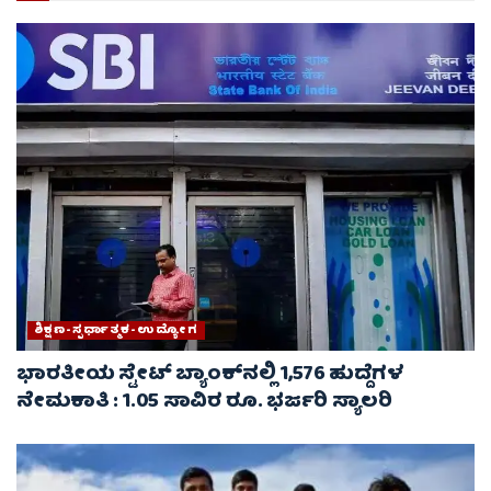
ಶಿಕ್ಷಣ-ಸ್ಪರ್ಧಾತ್ಮಕ-ಉದ್ಯೋಗ
ಭಾರತೀಯ ಸ್ಟೇಟ್ ಬ್ಯಾಂಕ್‌ನಲ್ಲಿ 1,576 ಹುದ್ದೆಗಳ
ನೇಮಕಾತಿ : 1.05 ಸಾವಿರ ರೂ. ಭರ್ಜರಿ ಸ್ಯಾಲರಿ