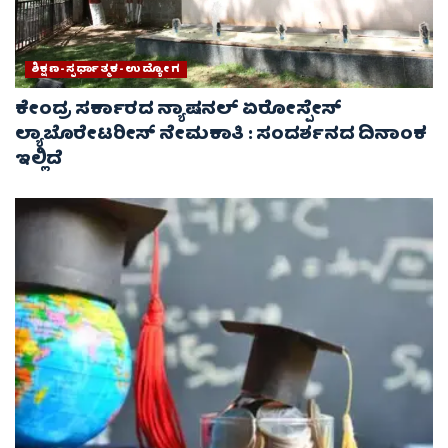
ಶಿಕ್ಷಣ-ಸ್ಪರ್ಧಾತ್ಮಕ-ಉದ್ಯೋಗ
ಕೇಂದ್ರ ಸರ್ಕಾರದ ನ್ಯಾಷನಲ್ ಏರೋಸ್ಪೇಸ್
ಲ್ಯಾಬೊರೇಟರೀಸ್ ನೇಮಕಾತಿ : ಸಂದರ್ಶನದ ದಿನಾಂಕ
ಇಲ್ಲಿದೆ