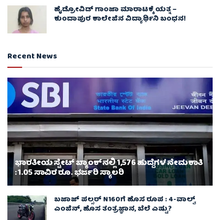
ಹೈಡ್ರೋವಿಡ್ ಗಾಂಜಾ ಮಾರಾಟಕ್ಕೆ ಯತ್ನ –
ಕುಂದಾಪುರ ಕಾಲೇಜಿನ ವಿದ್ಯಾರ್ಥಿನಿ ಬಂಧನ!
Recent News
ಭಾರತೀಯ ಸ್ಟೇಟ್ ಬ್ಯಾಂಕ್‌ನಲ್ಲಿ 1,576 ಹುದ್ದೆಗಳ ನೇಮಕಾತಿ
: 1.05 ಸಾವಿರ ರೂ. ಭರ್ಜರಿ ಸ್ಯಾಲರಿ
ಬಜಾಜ್ ಪಲ್ಸರ್ N160ಗೆ ಹೊಸ ರೂಪ : 4-ವಾಲ್ವ್
ಎಂಜಿನ್, ಹೊಸ ತಂತ್ರಜ್ಞಾನ, ಬೆಲೆ ಎಷ್ಟು?