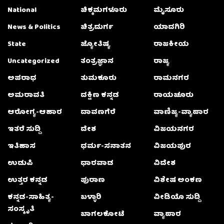
National
ಚಿಕ್ಕಮಗಳೂರು
ಮೈಸೂರು
News & Politics
ಚಿತ್ರದುರ್ಗ
ಯಾದಗಿರಿ
State
ಜ್ಯೋತಿಷ್ಯ
ರಾಜಕೀಯ
Uncategorized
ತಂತ್ರಜ್ಞಾನ
ರಾಜ್ಯ
ಅಪರಾಧ
ತುಮಕೂರು
ರಾಮನಗರ
ಅಮರಾವತಿ
ದಕ್ಷಿಣ ಕನ್ನಡ
ರಾಯಚೂರು
ಆರೋಗ್ಯ-ಆಹಾರ
ದಾವಣಗೆರೆ
ವಾಣಿಜ್ಯ-ವ್ಯಾಪಾರ
ಇತರೆ ಸುದ್ದಿ
ದೇಶ
ವಿಜಯನಗರ
ಇತಿಹಾಸ
ಧರ್ಮ-ಸನಾತನ
ವಿಜಯಪುರ
ಉಡುಪಿ
ಧಾರವಾಡ
ವಿದೇಶ
ಉತ್ತರ ಕನ್ನಡ
ಪುರಾಣ
ವಿಶೇಷ ಅಂಕಣ
ಕನ್ನಡ-ಸಾಹಿತ್ಯ-
ಬಳ್ಳಾರಿ
ವೀಡಿಯೊ ಸುದ್ದಿ
ಸಂಸ್ಕೃತಿ
ಬಾಗಲಕೋಟೆ
ವ್ಯಾಪಾರ