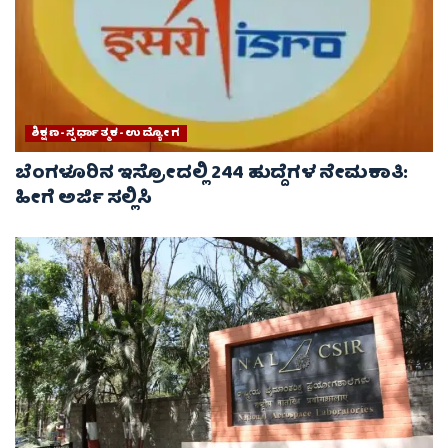
ಶಿಕ್ಷಣ-ಸ್ಪರ್ಧಾತ್ಮಕ-ಉದ್ಯೋಗ
ಬೆಂಗಳೂರಿನ ಇಸ್ರೋದಲ್ಲಿ 244 ಹುದ್ದೆಗಳ ನೇಮಕಾತಿ:
ಹೀಗೆ ಅರ್ಜಿ ಸಲ್ಲಿಸಿ