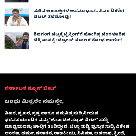
ಸಚಿವ ಆಕಾಂಕ್ಷಿಗಳ ಅಸಮಾಧಾನ.. ಸಿಎಂ ಡಿಕೆಶಿಗೆ
ಡಬಲ್ ತಲೆನೋವು!
ಶಿವಗಂಗೆ ಬೆಟ್ಟಕ್ಕೆ ಟ್ರೆಕ್ಕಿಂಗ್‌ಗೆ ಹೋಗಿದ್ದ ಬೆಂಗಳೂರಿನ
ಟೆಕ್ಕಿ ನಾಪತ್ತೆ : ಡ್ರೋನ್ ಮೂಲಕ ಶೋಧ ಕಾರ್ಯ!
ಕರ್ನಾಟಕ ನ್ಯೂಸ್ ಬೀಟ್
ಬಂಧು ಮಿತ್ರರೇ ನಮಸ್ತೇ,
ನಿಖರ, ಪ್ರಖರ, ಸ್ಪಷ್ಟ ಹಾಗೂ ವಸ್ತುನಿಷ್ಠ ಸುದ್ದಿ ನೀಡುವ
ಭರವಸೆಯೊಂದಿಗೆ ನಮ್ಮ “ಕರ್ನಾಟಕ ನ್ಯೂಸ್ ಬೀಟ್” ಸುದ್ದಿ
ಮಾಧ್ಯಮವನ್ನು ಚಾಲ್ತಿಗೆ ತಂದಿದ್ದೇವೆ. ಜಿಲ್ಲಾ ಸುದ್ದಿ, ಪ್ರಸ್ತುತ ಸುದ್ದಿ, ವಿಶೇಷ
ಅಂಕಣ, ಧರ್ಮ, ಸನಾತನ, ರಾಜಕೀಯ, ಸಿನಿಮಾ, ಅಪರಾಧ, ಕ್ರೀಡೆ,