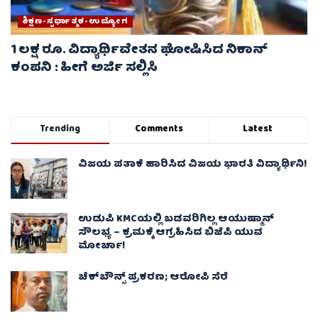
ಶಿಕ್ಷಣ-ಸ್ಪರ್ಧಾತ್ಮಕ-ಉದ್ಯೋಗ
1 ಲಕ್ಷ ರೂ. ವಿದ್ಯಾರ್ಥಿವೇತನ ಘೋಷಿಸಿದ ನಿಕಾನ್
ಕಂಪನಿ : ಹೀಗೆ ಅರ್ಜಿ ಸಲ್ಲಿಸಿ
Trending
Comments
Latest
ವಿಜಯ ಪತಾಕೆ ಹಾರಿಸಿದ ವಿಜಯ ಭಾರತಿ ವಿದ್ಯಾರ್ಥಿನಿ!
ಉಡುಪಿ KMCಯಲ್ಲಿ ಬಡವರಿಗಿಲ್ಲ ಆಯುಷ್ಮಾನ್
ಸೌಲಭ್ಯ – ಕ್ರಮಕ್ಕೆ ಆಗ್ರಹಿಸಿದ ಬಿಜೆಪಿ ಯುವ
ಮೋರ್ಚಾ!
ಚೆಕ್​ಬೌನ್ಸ್​ ಪ್ರಕರಣ; ಆರೋಪಿ ಸೆರೆ