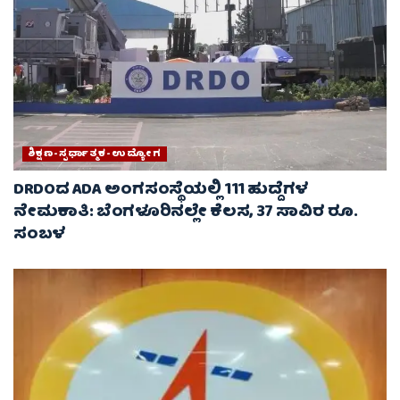
ಶಿಕ್ಷಣ-ಸ್ಪರ್ಧಾತ್ಮಕ-ಉದ್ಯೋಗ
DRDOದ ADA ಅಂಗಸಂಸ್ಥೆಯಲ್ಲಿ 111 ಹುದ್ದೆಗಳ
ನೇಮಕಾತಿ: ಬೆಂಗಳೂರಿನಲ್ಲೇ ಕೆಲಸ, 37 ಸಾವಿರ ರೂ.
ಸಂಬಳ