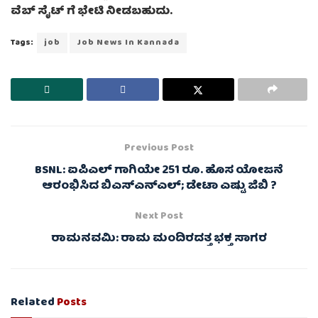
ವೆಬ್ ಸೈಟ್ ಗೆ ಭೇಟಿ ನೀಡಬಹುದು.
Tags:
job
Job News In Kannada
Previous Post
BSNL: ಐಪಿಎಲ್ ಗಾಗಿಯೇ 251 ರೂ. ಹೊಸ ಯೋಜನೆ
ಆರಂಭಿಸಿದ ಬಿಎಸ್ಎನ್ಎಲ್; ಡೇಟಾ ಎಷ್ಟು ಜಿಬಿ ?
Next Post
ರಾಮನವಮಿ: ರಾಮ ಮಂದಿರದತ್ತ ಭಕ್ತ ಸಾಗರ
Related
Posts